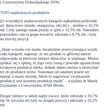
z Uniwersytetu Dolnośląskiego DSW.
TOP5 najdroższych produktów
Ze wszystkich analizowanych kategorii najbardziej podrożały
art. tłuszczowe (masło, margaryna, olej itd.) – średnio o 16,1%
rdr. Ceny samego masła poszły w górę o 32,5% rdr. Natomiast
poprzednio cała ta grupa towarów zdrożała o 9,7% rdr. i była
na trzeciej pozycji.
„Skala wzrostu cen masła, dwukrotnie przewyższająca wynik
całej kategorii, sugeruje, że ten produkt w głównej mierze
odpowiada za pierwsze miejsce tłuszczów w rankingu. Można
spotkać się z opinią, że jego ceny rosną z powodu ograniczenia
światowej produkcji mleka. Jednak mleko można wykorzystać
też do produkcji serów. Natomiast od ostatniej jesieni ser
tanieje, a masło drożeje. Może to sugerować zwiększenie
produkcji sera kosztem produkcji masła” – wyjaśnia dr Marek
Szymański z Uniwersytetu WSB Merito.
Drugie miejsce w tabeli zajęły owoce, które zdrożały o 10,7%
rdr. W styczniu też były na drugiej pozycji i zdrożały o 10,2%
rdr.