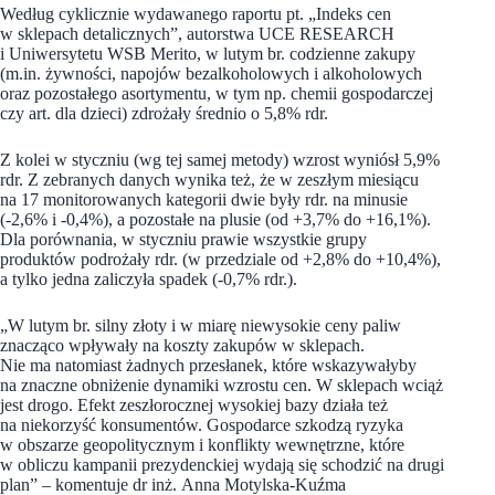
Według cyklicznie wydawanego raportu pt. „Indeks cen
w sklepach detalicznych”, autorstwa UCE RESEARCH
i Uniwersytetu WSB Merito, w lutym br. codzienne zakupy
(m.in. żywności, napojów bezalkoholowych i alkoholowych
oraz pozostałego asortymentu, w tym np. chemii gospodarczej
czy art. dla dzieci) zdrożały średnio o 5,8% rdr.
Z kolei w styczniu (wg tej samej metody) wzrost wyniósł 5,9%
rdr. Z zebranych danych wynika też, że w zeszłym miesiącu
na 17 monitorowanych kategorii dwie były rdr. na minusie
(-2,6% i -0,4%), a pozostałe na plusie (od +3,7% do +16,1%).
Dla porównania, w styczniu prawie wszystkie grupy
produktów podrożały rdr. (w przedziale od +2,8% do +10,4%),
a tylko jedna zaliczyła spadek (-0,7% rdr.).
„W lutym br. silny złoty i w miarę niewysokie ceny paliw
znacząco wpływały na koszty zakupów w sklepach.
Nie ma natomiast żadnych przesłanek, które wskazywałyby
na znaczne obniżenie dynamiki wzrostu cen. W sklepach wciąż
jest drogo. Efekt zeszłorocznej wysokiej bazy działa też
na niekorzyść konsumentów. Gospodarce szkodzą ryzyka
w obszarze geopolitycznym i konflikty wewnętrzne, które
w obliczu kampanii prezydenckiej wydają się schodzić na drugi
plan” – komentuje dr inż. Anna Motylska-Kuźma