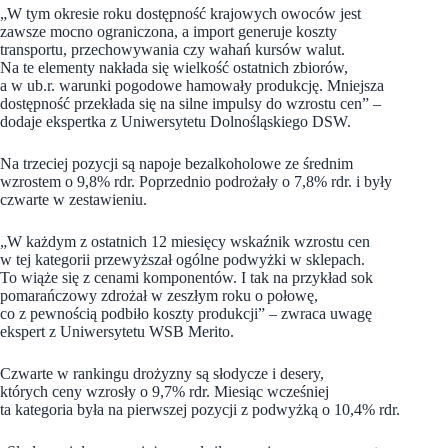
„W tym okresie roku dostępność krajowych owoców jest
zawsze mocno ograniczona, a import generuje koszty
transportu, przechowywania czy wahań kursów walut.
Na te elementy nakłada się wielkość ostatnich zbiorów,
a w ub.r. warunki pogodowe hamowały produkcję. Mniejsza
dostępność przekłada się na silne impulsy do wzrostu cen” –
dodaje ekspertka z Uniwersytetu Dolnośląskiego DSW.
Na trzeciej pozycji są napoje bezalkoholowe ze średnim
wzrostem o 9,8% rdr. Poprzednio podrożały o 7,8% rdr. i były
czwarte w zestawieniu.
„W każdym z ostatnich 12 miesięcy wskaźnik wzrostu cen
w tej kategorii przewyższał ogólne podwyżki w sklepach.
To wiąże się z cenami komponentów. I tak na przykład sok
pomarańczowy zdrożał w zeszłym roku o połowę,
co z pewnością podbiło koszty produkcji” – zwraca uwagę
ekspert z Uniwersytetu WSB Merito.
Czwarte w rankingu drożyzny są słodycze i desery,
których ceny wzrosły o 9,7% rdr. Miesiąc wcześniej
ta kategoria była na pierwszej pozycji z podwyżką o 10,4% rdr.