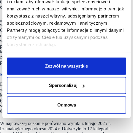
tj. chemia gospodarcza i art. sypkie (m.in. cukier, mąka) –
i reklam, aby oferować funkcje społecznościowe i
odpowiednio o 2,6% i 0,4%.
analizować ruch w naszej witrynie. Informacje o tym, jak
korzystasz z naszej witryny, udostępniamy partnerom
„W przypadku chemii gospodarczej bardzo duże wzrosty cen
społecznościowym, reklamowym i analitycznym.
w 2023 roku oraz na początku ub.r. stworzyły wysoką bazę.
Obecnie skutkuje ona niskimi, a wręcz ujemnymi przyrostami
Partnerzy mogą połączyć te informacje z innymi danymi
rok do roku w wymiarze procentowym. Jednak wartościowo
otrzymanymi od Ciebie lub uzyskanymi podczas
wzrosty te są nadal zauważalne i odczuwalne w naszych
korzystania z ich usług.
portfelach. Niezmiennie na sytuację tą wpływają wysokie
koszty produkcji, od energii po koszty pracy. Z kolei spadek
zanotowany przez art. sypkie jest symboliczny” –
podsumowuje dr inż. Anna Motylska-Kuźma.
Zezwól na wszystkie
Metodologia badania
Dane pochodzą z cyklicznego raportu pt. „Indeks cen
Spersonalizuj
w sklepach detalicznych” (powstającego co miesiąc od ponad 7
lat), autorstwa
UCE RESEARCH
i Uniwersytetu WSB Merito
(dawniej Wyższych Szkół Bankowych). Analiza pokazuje
Odmowa
średnią wartość cenową, notowaną miesiąc do miesiąca i rok
do roku.
W najnowszej odsłonie porównano wyniki z lutego 2025 r.
i z analogicznego okresu 2024 r. Dotyczyło to 17 kategorii