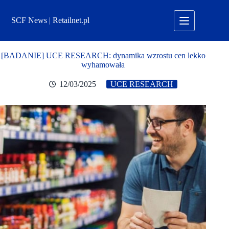
Przejdź
do
SCF News | Retailnet.pl
treści
[BADANIE] UCE RESEARCH: dynamika wzrostu cen lekko
wyhamowała
12/03/2025
UCE RESEARCH