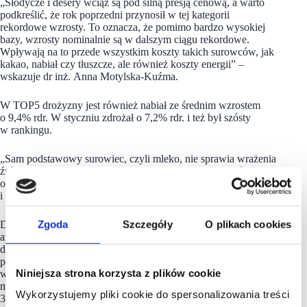
„Słodycze i desery wciąż są pod silną presją cenową, a warto
podkreślić, że rok poprzedni przynosił w tej kategorii
rekordowe wzrosty. To oznacza, że pomimo bardzo wysokiej
bazy, wzrosty nominalnie są w dalszym ciągu rekordowe.
Wpływają na to przede wszystkim koszty takich surowców, jak
kakao, nabiał czy tłuszcze, ale również koszty energii” –
wskazuje dr inż. Anna Motylska-Kuźma.
W TOP5 drożyzny jest również nabiał ze średnim wzrostem
o 9,4% rdr. W styczniu zdrożał o 7,2% rdr. i też był szósty
w rankingu.
„Sam podstawowy surowiec, czyli mleko, nie sprawia wrażenia
źródła wzrostu cen na poziomie 3,5 p.p. powyżej wskaźnika
ogólnego. Istotniejszy może okazać się skok cen opakowań
i energii” – stwierdza dr Marek Szymański.
Zgoda
Szczegóły
O plikach cookies
Dalej w tabeli widać ryby ze wzrostem rdr. na poziomie 6,8%,
art. dla dzieci – 6,5%, mięso – 6,2%, pieczywo – 6,2%, karmy
dla zwierząt – 5,6%, a także wędliny – 5,5%. Na dolnych
pozycjach w zestawieniu są używki z podwyżką rdr. o 5,3%,
Niniejsza strona korzysta z plików cookie
warzywa – 5,1%, dodatki spożywcze (np. musztardy, ketchupy,
majonezy itd.) – 4,8%, jak również środki higieny osobistej –
Wykorzystujemy pliki cookie do spersonalizowania treści
3,7%. W całym rankingu tylko dwie kategorie rdr. potaniały,