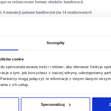
popyt na zróżnicowane formaty obiektów handlowych.
5, 6 transakcji parkami handlowymi (na 14 zrealizowanych
sygnalizuje dalsze przyspieszenie w tym segmencie rynku.
ia się jako strategiczne miejsce dla inwestorów zagranicznych
Szczegóły
ały potencjał wzrostu dla sektora.
 łącznej wartości 202 mln euro, co stanowiło 29% całkowitego
wielkopowierzchniowych obiektów logistycznych typu big-box
 plików cookie
e nowoczesnego obiektu logistycznego i chłodniczego
do spersonalizowania treści i reklam, aby oferować funkcje sp
ormacje o tym, jak korzystasz z naszej witryny, udostępniamy p
ealizowanych przez nasz zespół doradztwa technicznego
Partnerzy mogą połączyć te informacje z innymi danymi otrzym
nie większość z nich przygotowywana jest dla obiektów
nia z ich usług.
rudnych czasach. Dlatego też, wraz z wyczekiwanym większym
y transakcji portfelowych, a także transakcji fuzji i przejęć.
Spersonalizuj
Z
ł swoje aktywa magazynowe do Ares Management (w tym duże