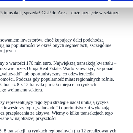
u M&A.
5 transakcji, sprzedaż GLP do Ares – duże przejęcie w sektorze
resowaniem inwestorów, choć kupujący dalej podchodzą
kują na popularności w określonych segmentach, szczególnie
pujących.
ny o wartości 176 mln euro. Największą transakcją kwartału –
arszawie przez Uniqa Real Estate. Warto zauważyć, że ponad
value-add” lub oportunistyczny, co odzwierciedla
mości. Podczas gdy popularność miast regionalnych rośnie,
Chociaż 8 z 12 transakcji miało miejsce na rynkach
tego wolumenu sektora.
y reprezentujący tego typu strategie nadal unikają ryzyka
i inwestorzy typu „value-add” i oportunistyczni wykazują
z przepłacania za aktywa. Wiemy o kilku transakcjach tego
wane w najbliższej przyszłości.
, 8 transakcji na rynkach regionalnych (na 12 zrealizowanych