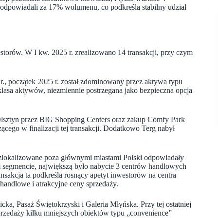
y odpowiadali za 17% wolumenu, co podkreśla stabilny udział
storów. W I kw. 2025 r. zrealizowano 14 transakcji, przy czym
., początek 2025 r. został zdominowany przez aktywa typu
asa aktywów, niezmiennie postrzegana jako bezpieczna opcja
Olsztyn przez BIG Shopping Centers oraz zakup Comfy Park
cego w finalizacji tej transakcji. Dodatkowo Terg nabył
, zlokalizowane poza głównymi miastami Polski odpowiadały
ym segmencie, największą było nabycie 3 centrów handlowych
nsakcja ta podkreśla rosnący apetyt inwestorów na centra
 handlowe i atrakcyjne ceny sprzedaży.
icka, Pasaż Świętokrzyski i Galeria Młyńska. Przy tej ostatniej
przedaży kilku mniejszych obiektów typu „convenience”