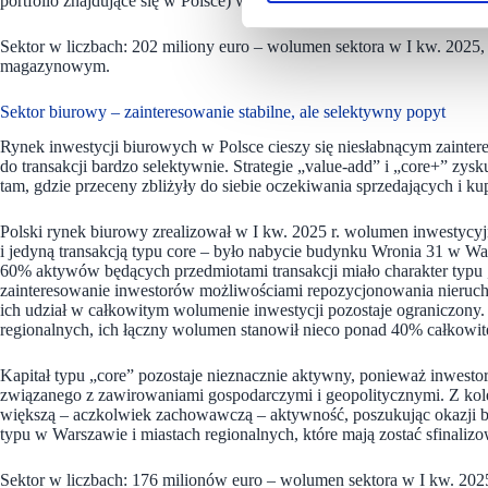
portfolio znajdujące się w Polsce) w ramach globalnej transakcji typ
Sektor w liczbach: 202 miliony euro – wolumen sektora w I kw. 2025, 
magazynowym.
Sektor biurowy – zainteresowanie stabilne, ale selektywny popyt
Rynek inwestycji biurowych w Polsce cieszy się niesłabnącym zainte
do transakcji bardzo selektywnie. Strategie „value-add” i „core+” zys
tam, gdzie przeceny zbliżyły do siebie oczekiwania sprzedających i ku
Polski rynek biurowy zrealizował w I kw. 2025 r. wolumen inwestycyj
i jedyną transakcją typu core – było nabycie budynku Wronia 31 w W
60% aktywów będących przedmiotami transakcji miało charakter typu „
zainteresowanie inwestorów możliwościami repozycjonowania nierucho
ich udział w całkowitym wolumenie inwestycji pozostaje ograniczony. 
regionalnych, ich łączny wolumen stanowił nieco ponad 40% całkowi
Kapitał typu „core” pozostaje nieznacznie aktywny, ponieważ inwestorz
związanego z zawirowaniami gospodarczymi i geopolitycznymi. Z kole
większą – aczkolwiek zachowawczą – aktywność, poszukując okazji be
typu w Warszawie i miastach regionalnych, które mają zostać sfinalizo
Sektor w liczbach: 176 milionów euro – wolumen sektora w I kw. 2025