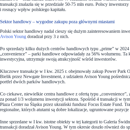
transakcji znalazła się w przedziale 50-75 mln euro. Polscy inwestorz
i rosnący wpływ polskiego kapitału.
Sektor handlowy – wygodne zakupu poza głównymi miastami
Polski sektor handlowy nadal cieszy się dużym zainteresowaniem inwe
Avison Young
doradzał przy 3 z nich.
Po sprzedaży kilku dużych centrów handlowych typu „prime” w 2024 r
„convenience” – parki handlowe odpowiadały za 56% wolumenu. Ta kl
inwestycyjna, utrzymuje swoją atrakcyjność wśród inwestorów.
Kluczowe transakcje w I kw. 2025 r. obejmowały zakup Power Park 
Bielik przez Newgate Investment, z udziałem Avison Young pośredniczą
portfel dwóch parków handlowych.
Co ciekawe, niewielkie centra handlowe z ofertą typu „convenience”
za ponad 1/3 wolumenu inwestycji sektora. Spośród 4 transakcji w t
Plaza Center na Śląsku przez ukraiński fundusz Focus Estate Fund. Tra
regionalne, których atutami są dobre lokalizacje, ugruntowane pozycje
Inne sprzedane w I kw. istotne obiekty w tej kategorii to Galeria Świdn
transakcji doradzał Avison Young. W tym okresie doszło również do s