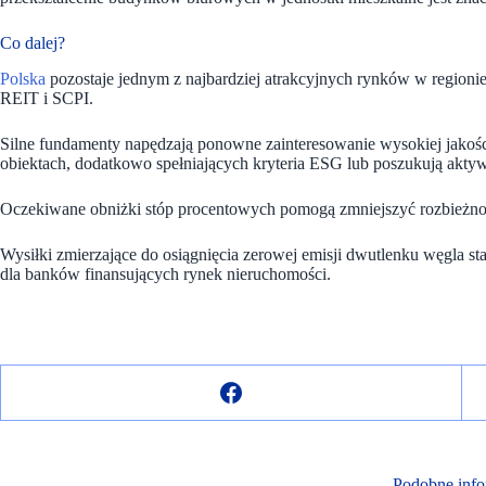
Co dalej?
Polska
pozostaje jednym z najbardziej atrakcyjnych rynków w region
REIT i SCPI.
Silne fundamenty napędzają ponowne zainteresowanie wysokiej jakości
obiektach, dodatkowo spełniających kryteria ESG lub poszukują aktyw
Oczekiwane obniżki stóp procentowych pomogą zmniejszyć rozbieżno
Wysiłki zmierzające do osiągnięcia zerowej emisji dwutlenku węgla stan
dla banków finansujących rynek nieruchomości.
Podobne info