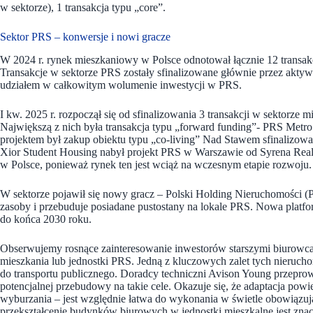
w sektorze), 1 transakcja typu „core”.
Sektor PRS – konwersje i nowi gracze
W 2024 r. rynek mieszkaniowy w Polsce odnotował łącznie 12 transak
Transakcje w sektorze PRS zostały sfinalizowane głównie przez akt
udziałem w całkowitym wolumenie inwestycji w PRS.
I kw. 2025 r. rozpoczął się od sfinalizowania 3 transakcji w sektorze
Największą z nich była transakcja typu „forward funding”- PRS Met
projektem był zakup obiektu typu „co-living” Nad Stawem sfinalizowa
Xior Student Housing nabył projekt PRS w Warszawie od Syrena Real Es
w Polsce, ponieważ rynek ten jest wciąż na wczesnym etapie rozwoju.
W sektorze pojawił się nowy gracz – Polski Holding Nieruchomości 
zasoby i przebuduje posiadane pustostany na lokale PRS. Nowa platf
do końca 2030 roku.
Obserwujemy rosnące zainteresowanie inwestorów starszymi biurowca
mieszkania lub jednostki PRS. Jedną z kluczowych zalet tych nierucho
do transportu publicznego. Doradcy techniczni Avison Young przepro
potencjalnej przebudowy na takie cele. Okazuje się, że adaptacja pow
wyburzania – jest względnie łatwa do wykonania w świetle obowiązuj
przekształcenie budynków biurowych w jednostki mieszkalne jest znacz