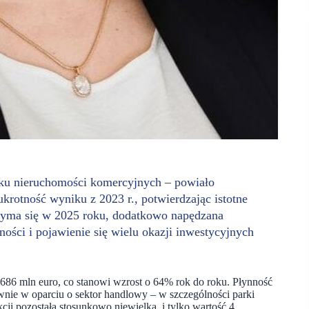
ynku nieruchomości komercyjnych – powiało
rotność wyniku z 2023 r., potwierdzając istotne
rzyma się w 2025 roku, dodatkowo napędzana
ości i pojawienie się wielu okazji inwestycyjnych
 686 mln euro, co stanowi wzrost o 64% rok do roku. Płynność
ównie w oparciu o sektor handlowy – w szczególności parki
kcji pozostała stosunkowo niewielka, i tylko wartość 4