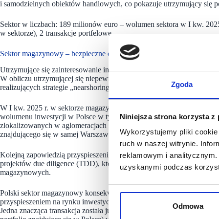
i samodzielnych obiektów handlowych, co pokazuje utrzymujący się 
Sektor w liczbach: 189 milionów euro – wolumen sektora w I kw. 202
w sektorze), 2 transakcje portfelowe.
Sektor magazynowy – bezpieczne opcje
Utrzymujące się zainteresowanie inwestorów aktywami magazynowymi 
W obliczu utrzymującej się niepewności geopolitycznej, Polska wyróżn
Zgoda
realizujących strategie „nearshoringu”, co wskazuje na silny i długotrw
W I kw. 2025 r. w sektorze magazynowym zrealizowano 5 transakcji o
wolumenu inwestycji w Polsce w tym okresie. Transakcje dotyczyły 
Niniejsza strona korzysta z
zlokalizowanych w aglomeracjach trójmiejskiej i warszawskiej, a takż
Wykorzystujemy pliki cookie 
znajdującego się w samej Warszawie.
ruch w naszej witrynie. Inf
Kolejną zapowiedzią przyspieszenia w tym sektorze może być liczba r
reklamowym i analitycznym. 
projektów due diligence (TDD), które poprzedzają transakcje. A obec
uzyskanymi podczas korzysta
magazynowych.
Polski sektor magazynowy konsekwentnie pozostaje silny, nawet w t
przyspieszeniem na rynku inwestycyjnym, spodziewamy się rosnącej liczb
Odmowa
Jedna znacząca transakcja została już sfinalizowana – GLP sprzeda