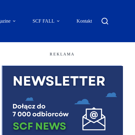
azine
SCF FALL
Kontakt
R E K L A M A