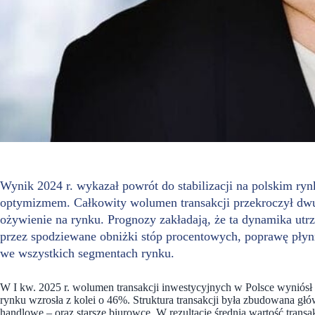
Wynik 2024 r. wykazał powrót do stabilizacji na polskim r
optymizmem. Całkowity wolumen transakcji przekroczył dwuk
ożywienie na rynku. Prognozy zakładają, że ta dynamika ut
przez spodziewane obniżki stóp procentowych, poprawę płynn
we wszystkich segmentach rynku.
W I kw. 2025 r. wolumen transakcji inwestycyjnych w Polsce wyniósł
rynku wzrosła z kolei o 46%. Struktura transakcji była zbudowana gł
handlowe – oraz starsze biurowce. W rezultacie średnia wartość transa