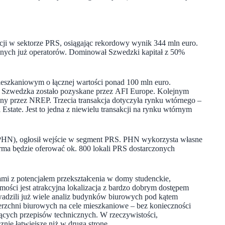
cji w sektorze PRS, osiągając rekordowy wynik 344 mln euro.
ywnych już operatorów. Dominował Szwedzki kapitał z 50%
 mieszkaniowym o łącznej wartości ponad 100 mln euro.
ro Szwedzka zostało pozyskane przez AFI Europe. Kolejnym
ny przez NREP. Trzecia transakcja dotyczyła rynku wtórnego –
tate. Jest to jedna z niewielu transakcji na rynku wtórnym
(PHN), ogłosił wejście w segment PRS. PHN wykorzysta własne
orma będzie oferować ok. 800 lokali PRS dostarczonych
mi z potencjałem przekształcenia w domy studenckie,
mości jest atrakcyjna lokalizacja z bardzo dobrym dostępem
wadzili już wiele analiz budynków biurowych pod kątem
ierzchni biurowych na cele mieszkaniowe – bez konieczności
ących przepisów technicznych. W rzeczywistości,
nie łatwiejsze niż w drugą stronę.