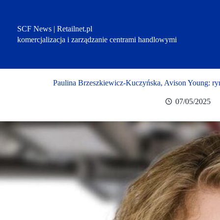
Przejdź
do
treści
SCF News | Retailnet.pl
komercjalizacja i zarządzanie centrami handlowymi
Paulina Brzeszkiewicz-Kuczyńska, Avison Young: ry
07/05/2025