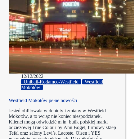
12/12/2022
Unibail-Rodamco-Westfield
Westfield
Mokotów
Westfield Mokotów pełne nowości
Jesień obfitowała w debiuty i zmiany w Westfield
Mokotów, a to wciąż nie koniec niespodzianek.
Klienci mogą odwiedzić m.in. butik polskiej marki
odzieżowej True Colour by Ann Bogel, firmowy sklep
Tefal oraz salony Levi’s, Lacoste, Olsen i YES
w zupełnie nowych odsłonach. Dla miłośników