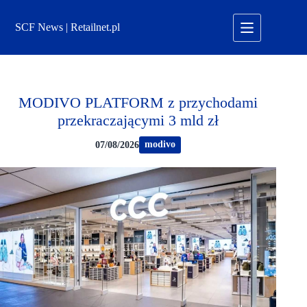
Przejdź
do
SCF News | Retailnet.pl
treści
MODIVO PLATFORM z przychodami
przekraczającymi 3 mld zł
modivo
07/08/2026