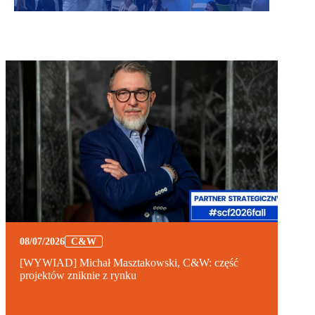
08/07/2026
C&W
[WYWIAD] Michał Masztakowski, C&W: część
projektów zniknie z rynku