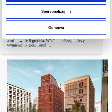
12/12/2022
Komfort
Spersonalizuj
KOMFORT kończy rok serią otwarć nowych salonów
Koniec roku bywa zazwyczaj bardzo pracowity –
i taki właśnie jest dla Sklepów Komfort S.A. Marka
Odmowa
KOMFORT zaplanowała 5 uroczystych otwarć
i to wszystkie odbyły się tego samego dnia,
a mianowicie 9 grudnia. Wśród lokalizacji należy
wymienić: Kielce, Toruń,…