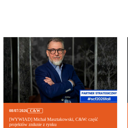
08/07/2026
C&W
[WYWIAD] Michał Masztakowski, C&W: część
projektów zniknie z rynku