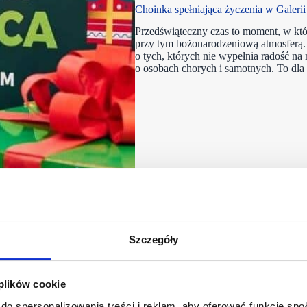
Choinka spełniająca życzenia w Galeri
Przedświąteczny czas to moment, w któ
przy tym bożonarodzeniową atmosferą. 
o tych, których nie wypełnia radość na m
o osobach chorych i samotnych. To dla
Szczegóły
 plików cookie
do spersonalizowania treści i reklam, aby oferować funkcje sp