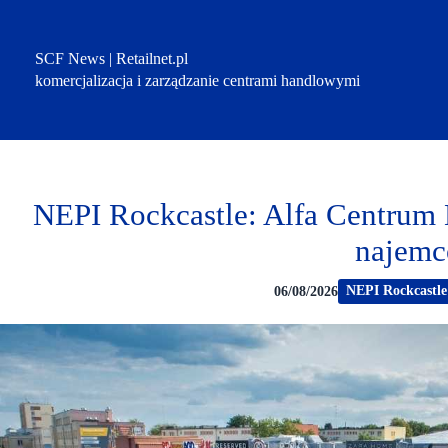
Przejdź
do
treści
SCF News | Retailnet.pl
komercjalizacja i zarządzanie centrami handlowymi
NEPI Rockcastle: Alfa Centrum 
najem
NEPI Rockcastle
06/08/2026