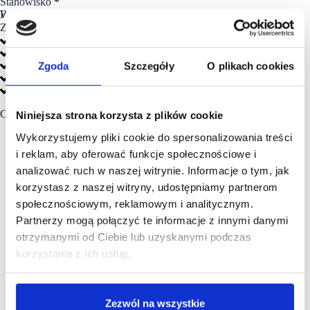
Stanowisko
*
Firma
Wyrażam zgodę na wysyłkę codziennego newslettera SCF News
*
*
Zapisz
projekty i inwestycje
leasing powierzchni handlowej
zarządzanie nieruchomościami
Zgoda
Szczegóły
O plikach cookies
raporty i analizy rynku retail
usługi i technologie
Czytany przez specjalistów wiodących firm, między innymi:
Niniejsza strona korzysta z plików cookie
Wykorzystujemy pliki cookie do spersonalizowania treści
i reklam, aby oferować funkcje społecznościowe i
analizować ruch w naszej witrynie. Informacje o tym, jak
korzystasz z naszej witryny, udostępniamy partnerom
społecznościowym, reklamowym i analitycznym.
Partnerzy mogą połączyć te informacje z innymi danymi
otrzymanymi od Ciebie lub uzyskanymi podczas
korzystania z ich usług.
Zezwól na wszystkie