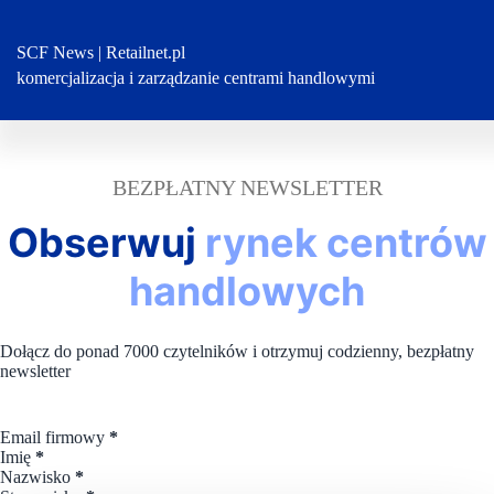
Przejdź
do
treści
SCF News | Retailnet.pl
komercjalizacja i zarządzanie centrami handlowymi
BEZPŁATNY NEWSLETTER
Obserwuj
rynek centrów
handlowych
Dołącz do ponad 7000 czytelników i otrzymuj codzienny, bezpłatny
newsletter
Section
Email firmowy
*
Imię
*
Nazwisko
*