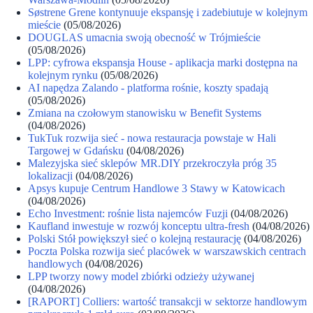
Søstrene Grene kontynuuje ekspansję i zadebiutuje w kolejnym
mieście
(05/08/2026)
DOUGLAS umacnia swoją obecność w Trójmieście
(05/08/2026)
LPP: cyfrowa ekspansja House - aplikacja marki dostępna na
kolejnym rynku
(05/08/2026)
AI napędza Zalando - platforma rośnie, koszty spadają
(05/08/2026)
Zmiana na czołowym stanowisku w Benefit Systems
(04/08/2026)
TukTuk rozwija sieć - nowa restauracja powstaje w Hali
Targowej w Gdańsku
(04/08/2026)
Malezyjska sieć sklepów MR.DIY przekroczyła próg 35
lokalizacji
(04/08/2026)
Apsys kupuje Centrum Handlowe 3 Stawy w Katowicach
(04/08/2026)
Echo Investment: rośnie lista najemców Fuzji
(04/08/2026)
Kaufland inwestuje w rozwój konceptu ultra-fresh
(04/08/2026)
Polski Stół powiększył sieć o kolejną restaurację
(04/08/2026)
Poczta Polska rozwija sieć placówek w warszawskich centrach
handlowych
(04/08/2026)
LPP tworzy nowy model zbiórki odzieży używanej
(04/08/2026)
[RAPORT] Colliers: wartość transakcji w sektorze handlowym