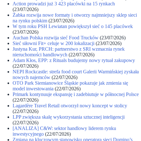
Action prowadzi już 3 423 placówki na 15 rynkach
(23/07/2026)
Żabka rozwija nowe formaty i otworzy najmniejszy sklep sieci
na rynku polskim
(23/07/2026)
W tym roku PSH Lewiatan powiększył sieć o 145 placówek
(23/07/2026)
Auchan Polska rozwija sieć Food Trucków
(23/07/2026)
Sieć siłowni Fit+ celuje w 200 lokalizacji
(23/07/2026)
Justyna Kur, PRCH: partnerstwo z SRI wzmacnia rynek
nieruchomości handlowych
(22/07/2026)
Adam Kłos, EPP: z Rituals budujemy nowy rytuał zakupowy
(22/07/2026)
NEPI Rockcastle: strefa food court Galerii Warmińskiej zyskała
nowych najemców
(22/07/2026)
OTO Park Siemianowice Śląskie pokazuje jak zmienia się
model inwestowania
(22/07/2026)
Primark kontynuuje ekspansję i zadebiutuje w północnej Polsce
(22/07/2026)
Lagardère Travel Retail otworzył nowy koncept w stolicy
(22/07/2026)
LPP zwiększa skalę wykorzystania sztucznej inteligencji
(22/07/2026)
[ANALIZA] C&W: sektor handlowy liderem rynku
inwestycyjnego
(22/07/2026)
Zmiana na kluczowym stanowisku operatora sieci Domino’s