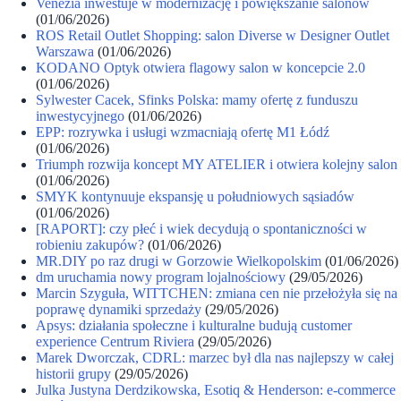
Venezia inwestuje w modernizację i powiększanie salonów
(01/06/2026)
ROS Retail Outlet Shopping: salon Diverse w Designer Outlet
Warszawa
(01/06/2026)
KODANO Optyk otwiera flagowy salon w koncepcie 2.0
(01/06/2026)
Sylwester Cacek, Sfinks Polska: mamy ofertę z funduszu
inwestycyjnego
(01/06/2026)
EPP: rozrywka i usługi wzmacniają ofertę M1 Łódź
(01/06/2026)
Triumph rozwija koncept MY ATELIER i otwiera kolejny salon
(01/06/2026)
SMYK kontynuuje ekspansję u południowych sąsiadów
(01/06/2026)
[RAPORT]: czy płeć i wiek decydują o spontaniczności w
robieniu zakupów?
(01/06/2026)
MR.DIY po raz drugi w Gorzowie Wielkopolskim
(01/06/2026)
dm uruchamia nowy program lojalnościowy
(29/05/2026)
Marcin Szyguła, WITTCHEN: zmiana cen nie przełożyła się na
poprawę dynamiki sprzedaży
(29/05/2026)
Apsys: działania społeczne i kulturalne budują customer
experience Centrum Riviera
(29/05/2026)
Marek Dworczak, CDRL: marzec był dla nas najlepszy w całej
historii grupy
(29/05/2026)
Julka Justyna Derdzikowska, Esotiq & Henderson: e-commerce