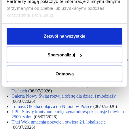
Partnerzy mogą połączyć te informacje z innymi danymi
parku handlowym w Białymstoku
(07/07/2026)
Apsys: Posnania wzmacnia gastronomiczny tenant-mix
otrzymanymi od Ciebie lub uzyskanymi podczas
(07/07/2026)
korzystania z ich usług.
Genesis Property: Aura Park Zabrze wchodzi w fazę realizacji
(07/07/2026)
Columbia wybrała Designer Outlet Warszawa na największy
sklep outletowy w Polsce
(07/07/2026)
Zezwól na wszystkie
Zmiany na kluczowych stanowiskach w Grupie Muszkieterów
(07/07/2026)
Międzynarodowy rozwój TATUUM nabiera tempa - marka
debiutuje na kolejnym rynku
(07/07/2026)
Spersonalizuj
Ingka Centres: Port Łódź wzmacnia ofertę fashion
(07/07/2026)
SMYK kontynuuje ekspansję i otwiera kolejny sklep
(07/07/2026)
Odmowa
NEPI Rockcastle: salon Volcano debiutuje w Galerii
Warmińskiej
(06/07/2026)
eobuwie w Gemini Parkach - nowe sklepy w Tarnowie i
Tychach
(06/07/2026)
Galeria Nowy Świat rozwija ofertę dla dzieci i młodzieży
(06/07/2026)
Tomasz Oktaba dołącza do Nhood w Polsce
(06/07/2026)
LPP: Sinsay kontynuuje międzynarodową ekspansję i otwiera
2500. salon
(06/07/2026)
Thai Wok umacnia pozycję i otwiera 24. lokalizację
(06/07/2026)