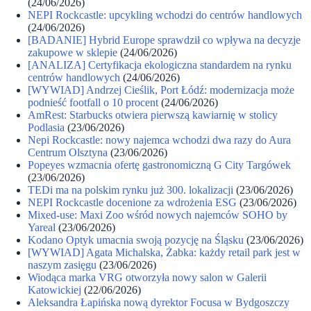
(24/06/2026)
NEPI Rockcastle: upcykling wchodzi do centrów handlowych
(24/06/2026)
[BADANIE] Hybrid Europe sprawdził co wpływa na decyzje
zakupowe w sklepie
(24/06/2026)
[ANALIZA] Certyfikacja ekologiczna standardem na rynku
centrów handlowych
(24/06/2026)
[WYWIAD] Andrzej Cieślik, Port Łódź: modernizacja może
podnieść footfall o 10 procent
(24/06/2026)
AmRest: Starbucks otwiera pierwszą kawiarnię w stolicy
Podlasia
(23/06/2026)
Nepi Rockcastle: nowy najemca wchodzi dwa razy do Aura
Centrum Olsztyna
(23/06/2026)
Popeyes wzmacnia ofertę gastronomiczną G City Targówek
(23/06/2026)
TEDi ma na polskim rynku już 300. lokalizacji
(23/06/2026)
NEPI Rockcastle docenione za wdrożenia ESG
(23/06/2026)
Mixed-use: Maxi Zoo wśród nowych najemców SOHO by
Yareal
(23/06/2026)
Kodano Optyk umacnia swoją pozycję na Śląsku
(23/06/2026)
[WYWIAD] Agata Michalska, Żabka: każdy retail park jest w
naszym zasięgu
(23/06/2026)
Wiodąca marka VRG otworzyła nowy salon w Galerii
Katowickiej
(22/06/2026)
Aleksandra Łapińska nową dyrektor Focusa w Bydgoszczy