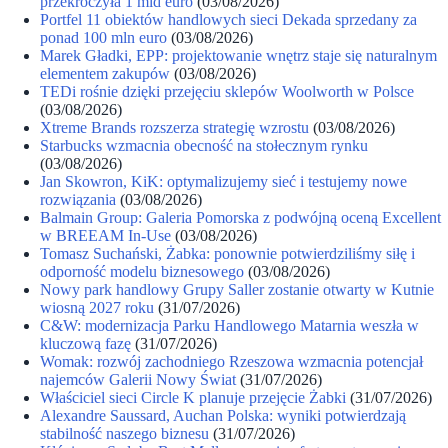
przekroczyła 1 mld euro
(03/08/2026)
Portfel 11 obiektów handlowych sieci Dekada sprzedany za
ponad 100 mln euro
(03/08/2026)
Marek Gładki, EPP: projektowanie wnętrz staje się naturalnym
elementem zakupów
(03/08/2026)
TEDi rośnie dzięki przejęciu sklepów Woolworth w Polsce
(03/08/2026)
Xtreme Brands rozszerza strategię wzrostu
(03/08/2026)
Starbucks wzmacnia obecność na stołecznym rynku
(03/08/2026)
Jan Skowron, KiK: optymalizujemy sieć i testujemy nowe
rozwiązania
(03/08/2026)
Balmain Group: Galeria Pomorska z podwójną oceną Excellent
w BREEAM In-Use
(03/08/2026)
Tomasz Suchański, Żabka: ponownie potwierdziliśmy siłę i
odporność modelu biznesowego
(03/08/2026)
Nowy park handlowy Grupy Saller zostanie otwarty w Kutnie
wiosną 2027 roku
(31/07/2026)
C&W: modernizacja Parku Handlowego Matarnia weszła w
kluczową fazę
(31/07/2026)
Womak: rozwój zachodniego Rzeszowa wzmacnia potencjał
najemców Galerii Nowy Świat
(31/07/2026)
Właściciel sieci Circle K planuje przejęcie Żabki
(31/07/2026)
Alexandre Saussard, Auchan Polska: wyniki potwierdzają
stabilność naszego biznesu
(31/07/2026)