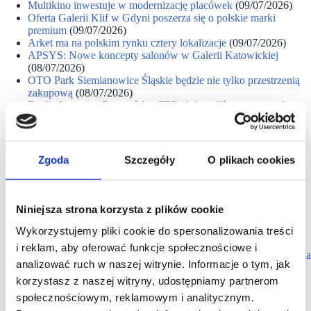
Multikino inwestuje w modernizację placówek
(09/07/2026)
Oferta Galerii Klif w Gdyni poszerza się o polskie marki
premium
(09/07/2026)
Arket ma na polskim rynku cztery lokalizacje
(09/07/2026)
APSYS: Nowe koncepty salonów w Galerii Katowickiej
(08/07/2026)
OTO Park Siemianowice Śląskie będzie nie tylko przestrzenią
zakupową
(08/07/2026)
Emilia Iwanciw-Czerwińska, EPP: dokonaliśmy metamorfozy
otoczenia Galerii Solnej
(08/07/2026)
Coraz gęściej na M Parkowej mapie - M Park Krotoszyn
dołącza do portfela LCP Poland
(08/07/2026)
Żabka stawia na mobilne formaty sezonowe
(08/07/2026)
Zgoda
Szczegóły
O plikach cookies
Enata Bread umacnia pozycję na stołecznym rynku
(08/07/2026)
Stokrotka w 2025 roku urosła o 33 nowe sklepy
(08/07/2026)
Znamy lokalizację dziesiątego LEGO® Store w Polsce
Niniejsza strona korzysta z plików cookie
(08/07/2026)
[WYWIAD] Michał Masztakowski, C&W: część projektów
Wykorzystujemy pliki cookie do spersonalizowania treści
zniknie z rynku
(08/07/2026)
i reklam, aby oferować funkcje społecznościowe i
EPP: trzy nowe marki dołączyły do najemców M1 Częstochowa
analizować ruch w naszej witrynie. Informacje o tym, jak
(07/07/2026)
NEPI Rockcastle: więcej inspiracji dla domu w Bonarce
korzystasz z naszej witryny, udostępniamy partnerom
(07/07/2026)
społecznościowym, reklamowym i analitycznym.
Redkom Development: McDonald's otworzył restaurację w