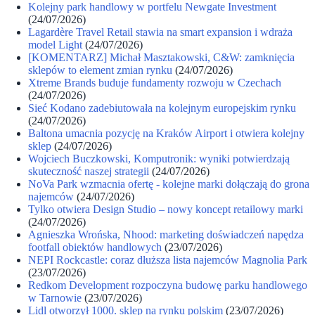
Kolejny park handlowy w portfelu Newgate Investment
(24/07/2026)
Lagardère Travel Retail stawia na smart expansion i wdraża
model Light
(24/07/2026)
[KOMENTARZ] Michał Masztakowski, C&W: zamknięcia
sklepów to element zmian rynku
(24/07/2026)
Xtreme Brands buduje fundamenty rozwoju w Czechach
(24/07/2026)
Sieć Kodano zadebiutowała na kolejnym europejskim rynku
(24/07/2026)
Baltona umacnia pozycję na Kraków Airport i otwiera kolejny
sklep
(24/07/2026)
Wojciech Buczkowski, Komputronik: wyniki potwierdzają
skuteczność naszej strategii
(24/07/2026)
NoVa Park wzmacnia ofertę - kolejne marki dołączają do grona
najemców
(24/07/2026)
Tylko otwiera Design Studio – nowy koncept retailowy marki
(24/07/2026)
Agnieszka Wrońska, Nhood: marketing doświadczeń napędza
footfall obiektów handlowych
(23/07/2026)
NEPI Rockcastle: coraz dłuższa lista najemców Magnolia Park
(23/07/2026)
Redkom Development rozpoczyna budowę parku handlowego
w Tarnowie
(23/07/2026)
Lidl otworzył 1000. sklep na rynku polskim
(23/07/2026)