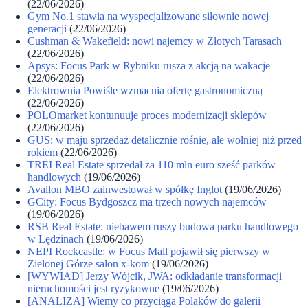
(22/06/2026)
Gym No.1 stawia na wyspecjalizowane siłownie nowej
generacji
(22/06/2026)
Cushman & Wakefield: nowi najemcy w Złotych Tarasach
(22/06/2026)
Apsys: Focus Park w Rybniku rusza z akcją na wakacje
(22/06/2026)
Elektrownia Powiśle wzmacnia ofertę gastronomiczną
(22/06/2026)
POLOmarket kontunuuje proces modernizacji sklepów
(22/06/2026)
GUS: w maju sprzedaż detalicznie rośnie, ale wolniej niż przed
rokiem
(22/06/2026)
TREI Real Estate sprzedał za 110 mln euro sześć parków
handlowych
(19/06/2026)
Avallon MBO zainwestował w spółkę Inglot
(19/06/2026)
GCity: Focus Bydgoszcz ma trzech nowych najemców
(19/06/2026)
RSB Real Estate: niebawem ruszy budowa parku handlowego
w Lędzinach
(19/06/2026)
NEPI Rockcastle: w Focus Mall pojawił się pierwszy w
Zielonej Górze salon x-kom
(19/06/2026)
[WYWIAD] Jerzy Wójcik, JWA: odkładanie transformacji
nieruchomości jest ryzykowne
(19/06/2026)
[ANALIZA] Wiemy co przyciąga Polaków do galerii