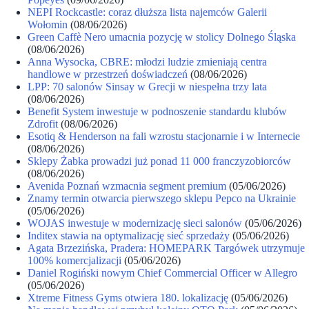
NEPI Rockcastle: coraz dłuższa lista najemców Galerii
Wołomin
(08/06/2026)
Green Caffè Nero umacnia pozycję w stolicy Dolnego Śląska
(08/06/2026)
Anna Wysocka, CBRE: młodzi ludzie zmieniają centra
handlowe w przestrzeń doświadczeń
(08/06/2026)
LPP: 70 salonów Sinsay w Grecji w niespełna trzy lata
(08/06/2026)
Benefit System inwestuje w podnoszenie standardu klubów
Zdrofit
(08/06/2026)
Esotiq & Henderson na fali wzrostu stacjonarnie i w Internecie
(08/06/2026)
Sklepy Żabka prowadzi już ponad 11 000 franczyzobiorców
(08/06/2026)
Avenida Poznań wzmacnia segment premium
(05/06/2026)
Znamy termin otwarcia pierwszego sklepu Pepco na Ukrainie
(05/06/2026)
WOJAS inwestuje w modernizację sieci salonów
(05/06/2026)
Inditex stawia na optymalizację sieć sprzedaży
(05/06/2026)
Agata Brzezińska, Pradera: HOMEPARK Targówek utrzymuje
100% komercjalizacji
(05/06/2026)
Daniel Rogiński nowym Chief Commercial Officer w Allegro
(05/06/2026)
Xtreme Fitness Gyms otwiera 180. lokalizację
(05/06/2026)