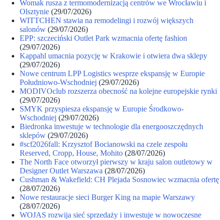
Womak rusza z termomodernizacją centrów we Wrocławiu i
Olsztynie
(29/07/2026)
WITTCHEN stawia na remodelingi i rozwój większych
salonów
(29/07/2026)
EPP: szczeciński Outlet Park wzmacnia ofertę fashion
(29/07/2026)
Kappahl umacnia pozycję w Krakowie i otwiera dwa sklepy
(29/07/2026)
Nowe centrum LPP Logistics wesprze ekspansję w Europie
Południowo-Wschodniej
(29/07/2026)
MODIVOclub rozszerza obecność na kolejne europejskie rynki
(29/07/2026)
SMYK przyspiesza ekspansję w Europie Środkowo-
Wschodniej
(29/07/2026)
Biedronka inwestuje w technologie dla energooszczędnych
sklepów
(29/07/2026)
#scf2026fall: Krzysztof Bocianowski na czele zespołu
Reserved, Cropp, House, Mohito
(28/07/2026)
The North Face otworzył pierwszy w kraju salon outletowy w
Designer Outlet Warszawa
(28/07/2026)
Cushman & Wakefield: CH Plejada Sosnowiec wzmacnia ofertę
(28/07/2026)
Nowe restauracje sieci Burger King na mapie Warszawy
(28/07/2026)
WOJAS rozwija sieć sprzedaży i inwestuje w nowoczesne