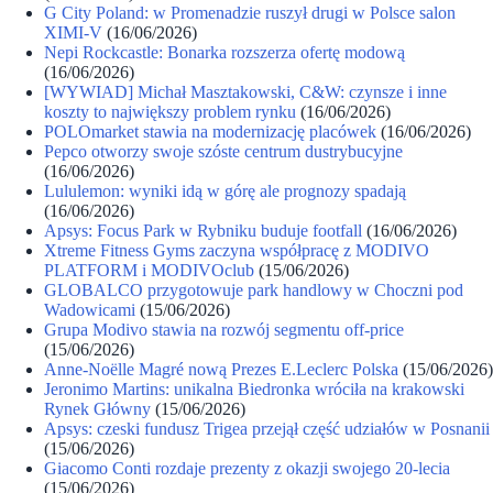
G City Poland: w Promenadzie ruszył drugi w Polsce salon
XIMI-V
(16/06/2026)
Nepi Rockcastle: Bonarka rozszerza ofertę modową
(16/06/2026)
[WYWIAD] Michał Masztakowski, C&W: czynsze i inne
koszty to największy problem rynku
(16/06/2026)
POLOmarket stawia na modernizację placówek
(16/06/2026)
Pepco otworzy swoje szóste centrum dustrybucyjne
(16/06/2026)
Lululemon: wyniki idą w górę ale prognozy spadają
(16/06/2026)
Apsys: Focus Park w Rybniku buduje footfall
(16/06/2026)
Xtreme Fitness Gyms zaczyna współpracę z MODIVO
PLATFORM i MODIVOclub
(15/06/2026)
GLOBALCO przygotowuje park handlowy w Choczni pod
Wadowicami
(15/06/2026)
Grupa Modivo stawia na rozwój segmentu off-price
(15/06/2026)
Anne-Noëlle Magré nową Prezes E.Leclerc Polska
(15/06/2026)
Jeronimo Martins: unikalna Biedronka wróciła na krakowski
Rynek Główny
(15/06/2026)
Apsys: czeski fundusz Trigea przejął część udziałów w Posnanii
(15/06/2026)
Giacomo Conti rozdaje prezenty z okazji swojego 20-lecia
(15/06/2026)