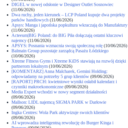
DIGEL w nowej odsłonie w Designer Outlet Sosnowiec
(11/06/2026)
Dwa ruchy, jeden kierunek – LCP Poland kupuje dwa projekty
parków handlowych
(11/06/2026)
Apsys: Manga i japońska popkultura wkraczają do Manufaktury
(11/06/2026)
Acteeum|BIG Poland: do BIG Piła dołączają ostatni kluczowi
najemcy
(11/06/2026)
APSYS: Posnania wzmacnia swoją społeczną rolę
(10/06/2026)
Balmain Group pozostaje zarządcą Pasażu Łódzkiego
(10/06/2026)
Xtreme Fitness Gyms i Xtreme KiDS stawiają na rozwój dzięki
partnerom lokalnym
(10/06/2026)
[KOMENTARZ] Anna Malcharek, Gemini Holding:
odpowiadamy na potrzeby 5 grup klientów
(09/06/2026)
[RAPORT] PRCH: kwietniowe wyniki osłabił kalendarz i
czynniki makroekonomiczne
(09/06/2026)
Media Expert wchodzi w nowy segment działalności
(09/06/2026)
Mallson: LIDL najemcą SIGMA PARK w Darłowie
(09/06/2026)
Ingka Centres: Wola Park aktywizuje swoich klientów
(09/06/2026)
AI wprowadza inteligentną rewolucję do Burger Kinga i
Popeyes
(09/06/2026)