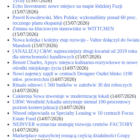
Tychy
(15/07/2026)
Echo Investment: nowe miejsce na mapie łódzkiej Fuzji
(15/07/2026)
Paweł Kowalewski, Mex Polska: wykonaliśmy ponad 60 proc.
rocznego planu ekspansji
(15/07/2026)
Zmiana na kluczowym stanowisku w WITTCHEN
(15/07/2026)
Nowa kolejka i kolejny etap rozwoju - Valtor dołączył do świata
Mandorii
(15/07/2026)
[ANALIZA] C&W: najmocniejszy drugi kwartał od 2019 roku
dla nieruchomości handlowych
(15/07/2026)
Benoit Charles, Apsys: miejsca kulinarno-rozrywkowe to nowe
ośrodki miejskiego życia
(14/07/2026)
Nowi najemcy zajęli w centrach Designer Outlet blisko 1190
mkw. powierzchni
(14/07/2026)
Rituals odnowi 1 500 butików w zaledwie 30 dni roboczych
(14/07/2026)
Cukiernia Sowa inwestuje w modernizację lokali
(14/07/2026)
URW: Westfield Arkadia utrzymuje niemal 100-procentowy
poziom komercjalizacji
(14/07/2026)
Nhood odpowiada za Specialty Leasing w 10 centrach Focus
Estate Fund
(14/07/2026)
NEINVER wzmacnia strategię rozwoju centrów FACTORY
(14/07/2026)
Marketplace najszybciej rosnącą częścią działalności Grupy