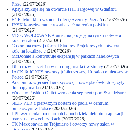
Pizza
(22/07/2026)
Apsys szykuje się na otwarcie Hali Targowej w Gdańsku
(21/07/2026)
ECE: Multikino wzmocni ofertę Avenidy Poznań
(21/07/2026)
JYSK konsekwentnie rozwija sieć na rynku polskim
(21/07/2026)
VRG: WÓLCZANKA umacnia pozycję na rynku i otwiera
kolejny salon
(21/07/2026)
Castorama rozwija format Studiów Projektowych i otwiera
kolejną lokalizację
(21/07/2026)
McDonald’s kontynuuje ekspansję w parkach handlowych
(21/07/2026)
Dino rozwija sieć i otwiera drugi market w stolicy
(21/07/2026)
JACK & JONES otworzy jubileuszowy, 10. salon outletowy w
Polsce
(21/07/2026)
Auchan rozwija sieć franczyzową - nowe placówki dołączyły
do mapy marki
(21/07/2026)
Wrocław Fashion Outlet wzmacnia segment sport & athleisure
(20/07/2026)
NEINVER z pierwszym kortem do padla w centrum
outletowym w Polsce
(20/07/2026)
LPP wzmacnia model omnichannel dzięki debiutom aplikacji
marek na nowych rynkach
(20/07/2026)
TK Maxx stawia na Trójmiasto i otworzy nowy salon w
Gdańsku
(20/07/2026)