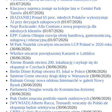
(01/07/2026)
Kluczowy najemca zostaje na kolejne lata w Gemini Park
Tarnów
(01/07/2026)
[BADANIE] Ponad 65 proc. młodych Polaków wykorzystuje
AI przy decyzjach zakupowych
(01/07/2026)
Nepi Rockcastle: Alfa Centrum z nową propozycja dla
młodszych klientów
(01/07/2026)
EPP: Galeria Olimpia rozwija ofertę handlową, gastronomiczną,
usługową i rekreacyjną
(01/07/2026)
M Park Nasielsk czwartym otwarciem LCP Poland w 2026 roku
(30/06/2026)
Wkrótce otwarcie powiększonej Karuzeli w Lublińcu
(30/06/2026)
Xtreme Brands otwiera 200. lokalizację i szykuje się do
ekspansji w Czechach
(30/06/2026)
Berlin Döner Kebap otwiera 93. lokal w Polsce
(30/06/2026)
Søstrene Grene otworzy drugi sklep w Warszawie
(30/06/2026)
Balmain Group: nowa odsłona Intermarché w galerii Nowy
Rynek
(30/06/2026)
Parfumeria Douglas weszła do Konstancina-Jeziornej
(30/06/2026)
Ptak Outlet umacnia portfolio marek outdorowych
(30/06/2026)
[WYWIAD] Alberto Racca, Trussardi: wracamy do Polski ale
ekspansja będzie selektywna
(30/06/2026)
CBRE: Galeria Raj rośnie i wzmacnia ofertę
(29/06/2026)