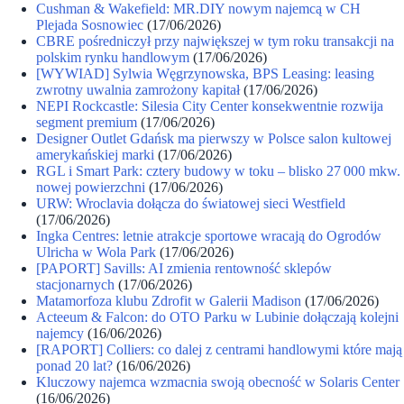
Cushman & Wakefield: MR.DIY nowym najemcą w CH
Plejada Sosnowiec
(17/06/2026)
CBRE pośredniczył przy największej w tym roku transakcji na
polskim rynku handlowym
(17/06/2026)
[WYWIAD] Sylwia Węgrzynowska, BPS Leasing: leasing
zwrotny uwalnia zamrożony kapitał
(17/06/2026)
NEPI Rockcastle: Silesia City Center konsekwentnie rozwija
segment premium
(17/06/2026)
Designer Outlet Gdańsk ma pierwszy w Polsce salon kultowej
amerykańskiej marki
(17/06/2026)
RGL i Smart Park: cztery budowy w toku – blisko 27 000 mkw.
nowej powierzchni
(17/06/2026)
URW: Wroclavia dołącza do światowej sieci Westfield
(17/06/2026)
Ingka Centres: letnie atrakcje sportowe wracają do Ogrodów
Ulricha w Wola Park
(17/06/2026)
[PAPORT] Savills: AI zmienia rentowność sklepów
stacjonarnych
(17/06/2026)
Matamorfoza klubu Zdrofit w Galerii Madison
(17/06/2026)
Acteeum & Falcon: do OTO Parku w Lubinie dołączają kolejni
najemcy
(16/06/2026)
[RAPORT] Colliers: co dalej z centrami handlowymi które mają
ponad 20 lat?
(16/06/2026)
Kluczowy najemca wzmacnia swoją obecność w Solaris Center
(16/06/2026)