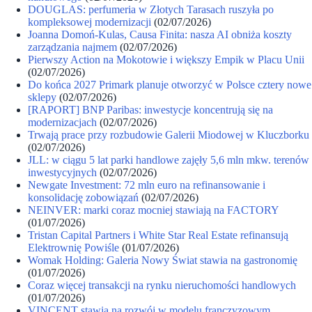
DOUGLAS: perfumeria w Złotych Tarasach ruszyła po
kompleksowej modernizacji
(02/07/2026)
Joanna Domoń-Kulas, Causa Finita: nasza AI obniża koszty
zarządzania najmem
(02/07/2026)
Pierwszy Action na Mokotowie i większy Empik w Placu Unii
(02/07/2026)
Do końca 2027 Primark planuje otworzyć w Polsce cztery nowe
sklepy
(02/07/2026)
[RAPORT] BNP Paribas: inwestycje koncentrują się na
modernizacjach
(02/07/2026)
Trwają prace przy rozbudowie Galerii Miodowej w Kluczborku
(02/07/2026)
JLL: w ciągu 5 lat parki handlowe zajęły 5,6 mln mkw. terenów
inwestycyjnych
(02/07/2026)
Newgate Investment: 72 mln euro na refinansowanie i
konsolidację zobowiązań
(02/07/2026)
NEINVER: marki coraz mocniej stawiają na FACTORY
(01/07/2026)
Tristan Capital Partners i White Star Real Estate refinansują
Elektrownię Powiśle
(01/07/2026)
Womak Holding: Galeria Nowy Świat stawia na gastronomię
(01/07/2026)
Coraz więcej transakcji na rynku nieruchomości handlowych
(01/07/2026)
VINCENT stawia na rozwój w modelu franczyzowym