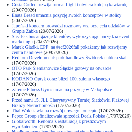
Costa Coffee rozwija format Light i otwiera kolejną kawiarnię
(20/07/2026)
Enata Bread umacnia pozycję swoich konceptów w stolicy
(20/07/2026)
Japoński koncern prowadzi rozmowy ws. przejęcia udziałów w
Grupie Żabka
(20/07/2026)
Sieć Pasibus angażuje klientów, wykorzystując narzędzia event
marketingu
(20/07/2026)
Marek Gładki, EPP: na #scf2026fall pokażemy jak rozwijamy
centra handlowe
(20/07/2026)
Redkom Development: park handlowy Świderek nabiera skali
(17/07/2026)
OTO Park Siemianowice Śląskie gotowy na otwarcie
(17/07/2026)
KODANO Optyk coraz bliżej 100. salonu własnego
(17/07/2026)
Xtreme Fitness Gyms umacnia pozycję w Małopolsce
(17/07/2026)
Przed nami 15. JLL Charytatywny Turniej Siatkówki Plażowej
Branży Nieruchomości
(17/07/2026)
Thai Wok stawia na rozwój nowego konceptu
(17/07/2026)
Pepco Group sfinalizowała sprzedaż Dealz Polska
(17/07/2026)
Globalworth: Renoma z restauracją z prestiżowym
wyróżnieniem
(17/07/2026)
Niedługo mapa handlowa wzbogaci się o kolejny park