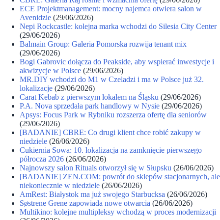
ECE Projektmanagement: mocny najemca otwiera salon w
Avenidzie
(29/06/2026)
Nepi Rockcastle: kolejna marka wchodzi do Silesia City Center
(29/06/2026)
Balmain Group: Galeria Pomorska rozwija tenant mix
(29/06/2026)
Bogi Gabrovic dołącza do Peakside, aby wspierać inwestycje i
akwizycje w Polsce
(29/06/2026)
MR.DIY wchodzi do M1 w Czeladzi i ma w Polsce już 32.
lokalizacje
(29/06/2026)
Carat Kebab z pierwszym lokalem na Śląsku
(29/06/2026)
P.A. Nova sprzedała park handlowy w Nysie
(29/06/2026)
Apsys: Focus Park w Rybniku rozszerza ofertę dla seniorów
(29/06/2026)
[BADANIE] CBRE: Co drugi klient chce robić zakupy w
niedziele
(26/06/2026)
Cukiernia Sowa: 10. lokalizacja na zamknięcie pierwszego
półrocza 2026
(26/06/2026)
Najnowszy salon Rituals otworzył się w Słupsku
(26/06/2026)
[BADANIE] ZEN.COM: powrót do sklepów stacjonarnych, ale
niekoniecznie w niedziele
(26/06/2026)
AmRest: Białystok ma już swojego Starbucksa
(26/06/2026)
Søstrene Grene zapowiada nowe otwarcia
(26/06/2026)
Multikino: kolejne multipleksy wchodzą w proces modernizacji