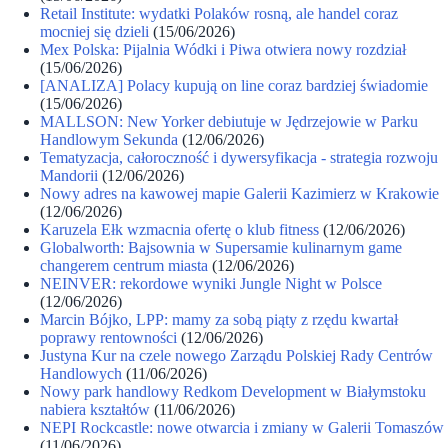
Retail Institute: wydatki Polaków rosną, ale handel coraz
mocniej się dzieli
(15/06/2026)
Mex Polska: Pijalnia Wódki i Piwa otwiera nowy rozdział
(15/06/2026)
[ANALIZA] Polacy kupują on line coraz bardziej świadomie
(15/06/2026)
MALLSON: New Yorker debiutuje w Jędrzejowie w Parku
Handlowym Sekunda
(12/06/2026)
Tematyzacja, całoroczność i dywersyfikacja - strategia rozwoju
Mandorii
(12/06/2026)
Nowy adres na kawowej mapie Galerii Kazimierz w Krakowie
(12/06/2026)
Karuzela Ełk wzmacnia ofertę o klub fitness
(12/06/2026)
Globalworth: Bajsownia w Supersamie kulinarnym game
changerem centrum miasta
(12/06/2026)
NEINVER: rekordowe wyniki Jungle Night w Polsce
(12/06/2026)
Marcin Bójko, LPP: mamy za sobą piąty z rzędu kwartał
poprawy rentowności
(12/06/2026)
Justyna Kur na czele nowego Zarządu Polskiej Rady Centrów
Handlowych
(11/06/2026)
Nowy park handlowy Redkom Development w Białymstoku
nabiera kształtów
(11/06/2026)
NEPI Rockcastle: nowe otwarcia i zmiany w Galerii Tomaszów
(11/06/2026)