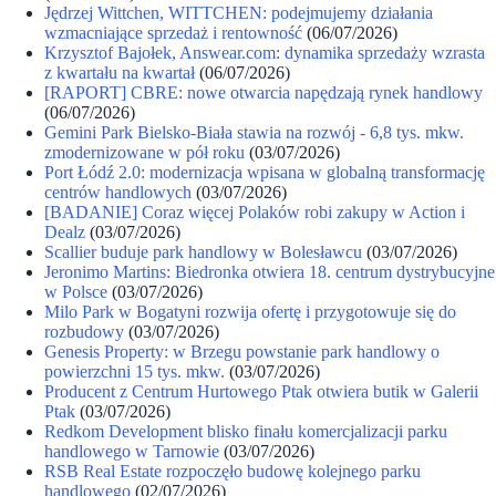
Jędrzej Wittchen, WITTCHEN: podejmujemy działania
wzmacniające sprzedaż i rentowność
(06/07/2026)
Krzysztof Bajołek, Answear.com: dynamika sprzedaży wzrasta
z kwartału na kwartał
(06/07/2026)
[RAPORT] CBRE: nowe otwarcia napędzają rynek handlowy
(06/07/2026)
Gemini Park Bielsko-Biała stawia na rozwój - 6,8 tys. mkw.
zmodernizowane w pół roku
(03/07/2026)
Port Łódź 2.0: modernizacja wpisana w globalną transformację
centrów handlowych
(03/07/2026)
[BADANIE] Coraz więcej Polaków robi zakupy w Action i
Dealz
(03/07/2026)
Scallier buduje park handlowy w Bolesławcu
(03/07/2026)
Jeronimo Martins: Biedronka otwiera 18. centrum dystrybucyjne
w Polsce
(03/07/2026)
Milo Park w Bogatyni rozwija ofertę i przygotowuje się do
rozbudowy
(03/07/2026)
Genesis Property: w Brzegu powstanie park handlowy o
powierzchni 15 tys. mkw.
(03/07/2026)
Producent z Centrum Hurtowego Ptak otwiera butik w Galerii
Ptak
(03/07/2026)
Redkom Development blisko finału komercjalizacji parku
handlowego w Tarnowie
(03/07/2026)
RSB Real Estate rozpoczęło budowę kolejnego parku
handlowego
(02/07/2026)