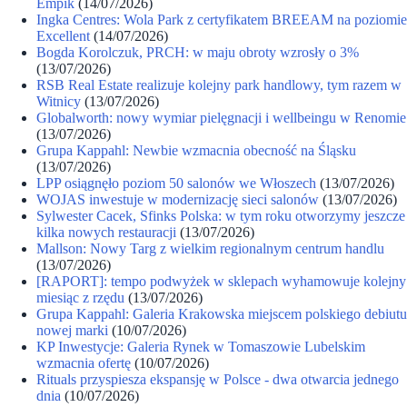
Empik
(14/07/2026)
Ingka Centres: Wola Park z certyfikatem BREEAM na poziomie
Excellent
(14/07/2026)
Bogda Korolczuk, PRCH: w maju obroty wzrosły o 3%
(13/07/2026)
RSB Real Estate realizuje kolejny park handlowy, tym razem w
Witnicy
(13/07/2026)
Globalworth: nowy wymiar pielęgnacji i wellbeingu w Renomie
(13/07/2026)
Grupa Kappahl: Newbie wzmacnia obecność na Śląsku
(13/07/2026)
LPP osiągnęło poziom 50 salonów we Włoszech
(13/07/2026)
WOJAS inwestuje w modernizację sieci salonów
(13/07/2026)
Sylwester Cacek, Sfinks Polska: w tym roku otworzymy jeszcze
kilka nowych restauracji
(13/07/2026)
Mallson: Nowy Targ z wielkim regionalnym centrum handlu
(13/07/2026)
[RAPORT]: tempo podwyżek w sklepach wyhamowuje kolejny
miesiąc z rzędu
(13/07/2026)
Grupa Kappahl: Galeria Krakowska miejscem polskiego debiutu
nowej marki
(10/07/2026)
KP Inwestycje: Galeria Rynek w Tomaszowie Lubelskim
wzmacnia ofertę
(10/07/2026)
Rituals przyspiesza ekspansję w Polsce - dwa otwarcia jednego
dnia
(10/07/2026)