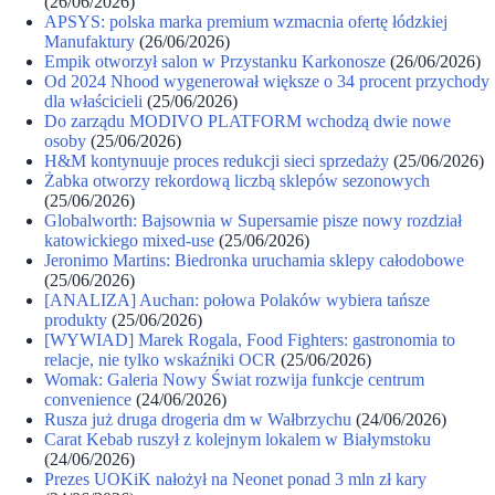
(26/06/2026)
APSYS: polska marka premium wzmacnia ofertę łódzkiej
Manufaktury
(26/06/2026)
Empik otworzył salon w Przystanku Karkonosze
(26/06/2026)
Od 2024 Nhood wygenerował większe o 34 procent przychody
dla właścicieli
(25/06/2026)
Do zarządu MODIVO PLATFORM wchodzą dwie nowe
osoby
(25/06/2026)
H&M kontynuuje proces redukcji sieci sprzedaży
(25/06/2026)
Żabka otworzy rekordową liczbą sklepów sezonowych
(25/06/2026)
Globalworth: Bajsownia w Supersamie pisze nowy rozdział
katowickiego mixed-use
(25/06/2026)
Jeronimo Martins: Biedronka uruchamia sklepy całodobowe
(25/06/2026)
[ANALIZA] Auchan: połowa Polaków wybiera tańsze
produkty
(25/06/2026)
[WYWIAD] Marek Rogala, Food Fighters: gastronomia to
relacje, nie tylko wskaźniki OCR
(25/06/2026)
Womak: Galeria Nowy Świat rozwija funkcje centrum
convenience
(24/06/2026)
Rusza już druga drogeria dm w Wałbrzychu
(24/06/2026)
Carat Kebab ruszył z kolejnym lokalem w Białymstoku
(24/06/2026)
Prezes UOKiK nałożył na Neonet ponad 3 mln zł kary