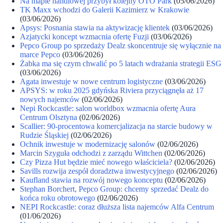
Na mapie handlowej przybył kolejny OTO Park
(05/06/2026)
TK Maxx wchodzi do Galerii Kazimierz w Krakowie
(03/06/2026)
Apsys: Posnania stawia na aktywizację klientek
(03/06/2026)
Azjatycki koncept wzmacnia ofertę Fuzji
(03/06/2026)
Pepco Group po sprzedaży Dealz skoncentruje się wyłącznie na
marce Pepco
(03/06/2026)
Żabka ma się czym chwalić po 5 latach wdrażania strategii ESG
(03/06/2026)
Agata inwestuje w nowe centrum logistyczne
(03/06/2026)
APSYS: w roku 2025 gdyńska Riviera przyciągnęła aż 17
nowych najemców
(02/06/2026)
Nepi Rockcastle: salon worldbox wzmacnia ofertę Aura
Centrum Olsztyna
(02/06/2026)
Scallier: 90-procentowa komercjalizacja na starcie budowy w
Rudzie Śląskiej
(02/06/2026)
Ochnik inwestuje w modernizację salonów
(02/06/2026)
Marcin Szyguła odchodzi z zarządu Wittchen
(02/06/2026)
Czy Pizza Hut będzie mieć nowego właściciela?
(02/06/2026)
Savills rozwija zespół doradztwa inwestycyjnego
(02/06/2026)
Kaufland stawia na rozwój nowego konceptu
(02/06/2026)
Stephan Borchert, Pepco Group: chcemy sprzedać Dealz do
końca roku obrotowego
(02/06/2026)
NEPI Rockcastle: coraz dłuższa lista najemców Alfa Centrum
(01/06/2026)