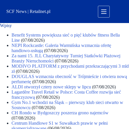
Przejdź
do
SCF News | Retailnet.pl
treści
Wpisy
Benefit Systems powiększa sieć o pięć klubów fitness Bella
Line
(07/08/2026)
NEPI Rockcastle: Galeria Warmińska wzmacnia ofertę
handlowo-usługą
(07/08/2026)
Za nami 15. JLL Charytatywny Turniej Siatkówki Plażowej
Branży Nieruchomości
(07/08/2026)
MODIVO PLATFORM z przychodami przekraczającymi 3 mld
zł
(07/08/2026)
DOUGLAS wzmacnia obecność w Trójmieście i otwiera nową
perfumerię
(07/08/2026)
ALDI otworzył cztery nowe sklepy w lipcu
(07/08/2026)
Lagardère Travel Retail w Polsce: Costa Coffee rozwija sieć
franczyzową
(07/08/2026)
Gym No.1 wchodzi na Śląsk – pierwszy klub sieci otwarto w
Sosnowcu
(07/08/2026)
CH Rondo w Bydgoszczy poszerza grono najemców
(07/08/2026)
Centrum Handlowe S1 w Suwałkach prawie w pełni
skomercjalizowane
(06/08/2026)