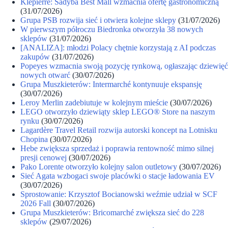
Klépierre: Sadyba Best Mall wzmacnia ofertę gastronomiczną
(31/07/2026)
Grupa PSB rozwija sieć i otwiera kolejne sklepy
(31/07/2026)
W pierwszym półroczu Biedronka otworzyła 38 nowych
sklepów
(31/07/2026)
[ANALIZA]: młodzi Polacy chętnie korzystają z AI podczas
zakupów
(31/07/2026)
Popeyes wzmacnia swoją pozycję rynkową, ogłaszając dziewięć
nowych otwarć
(30/07/2026)
Grupa Muszkieterów: Intermarché kontynuuje ekspansję
(30/07/2026)
Leroy Merlin zadebiutuje w kolejnym mieście
(30/07/2026)
LEGO otworzyło dziewiąty sklep LEGO® Store na naszym
rynku
(30/07/2026)
Lagardère Travel Retail rozwija autorski koncept na Lotnisku
Chopina
(30/07/2026)
Hebe zwiększa sprzedaż i poprawia rentowność mimo silnej
presji cenowej
(30/07/2026)
Pako Lorente otworzyło kolejny salon outletowy
(30/07/2026)
Sieć Agata wzbogaci swoje placówki o stacje ładowania EV
(30/07/2026)
Sprostowanie: Krzysztof Bocianowski weźmie udział w SCF
2026 Fall
(30/07/2026)
Grupa Muszkieterów: Bricomarché zwiększa sieć do 228
sklepów
(29/07/2026)