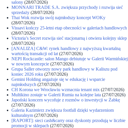
salony
(28/07/2026)
MONNARI TRADE S.A. zwiększa przychody i rozwija sieć
sprzedaży
(28/07/2026)
Thai Wok rozwija swój najmłodszy koncept WOKy
(28/07/2026)
Vissavi kończy 25-letni etap obecności w galeriach handlowych
(28/07/2026)
Victoria’s Secret rozwija sieć stacjonarną i otwiera kolejny sklep
(28/07/2026)
[ANALIZA] C&W: rynek handlowy z najwyższą kwartalną
wartością transakcji od lat
(27/07/2026)
NEPI Rockcastle: salon Mango debiutuje w Galerii Warmińskiej
w nowym koncepcie
(27/07/2026)
Grupa Saller otworzy nowy park handlowy w Kaliszu pod
koniec 2026 roku
(27/07/2026)
Gemini Holding angażuje się w edukację i wsparcie
najmłodszych
(27/07/2026)
CH Korona we Wrocławiu wzmacnia tenant mix
(27/07/2026)
Multikino zostaje w Galerii Rumia na kolejne lata
(27/07/2026)
Japoński koncern wycofuje z rozmów o inwestycji w Żabkę
(27/07/2026)
Galeria Kazimierz zwiększa footfall dzięki wydarzeniom
kulturalnym
(27/07/2026)
[RAPORT]: sieci cash&carry oraz dyskonty przodują w liczbie
promocji w sklepach
(27/07/2026)