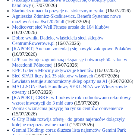
handlowy
(17/07/2026)
Starbucks umacnia pozycję na stołecznym rynku
(16/07/2026)
Agnieszka Zdunicz-Skośkiewicz, Benefit Systems: nowe
możliwości na #scf2026fall
(16/07/2026)
Medicover: sieć Well Fitness urosła do 104 klubów
(16/07/2026)
Dobre wyniki Dadelo, właściciela sieci sklepów
CentrumRowerowe.pl
(16/07/2026)
[RAPORT] Auchan: zmieniają się nawyki zakupowe Polaków
(16/07/2026)
LPP kontynuje zagraniczną ekspansję i otworzył 50. salon w
Macedonii Północnej
(16/07/2026)
EPP: Galeria Młociny aktywizuje klientów
(16/07/2026)
Sieć SPAR liczy już 35 sklepów własnych
(16/07/2026)
Lewiatan testuje autonomiczny sklep oparty na AI
(16/07/2026)
MALLSON: Park Handlowy SEKUNDA we Włoszczowie
otwarty
(15/07/2026)
[RAPORT] CBRE: w I połowie roku odnotowano rekordowy
wzrost inwestycji do 3 mld euro
(15/07/2026)
Womak wzmacnia pozycję na rynku centrów convenience
(15/07/2026)
G City Biała rozwija ofertę - do grona najemców dołączyły
kolejne rozpoznawalne marki
(15/07/2026)
Gemini Holding: coraz dłuższa lista najemców Gemini Park