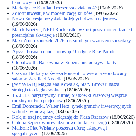
handlowych
(19/06/2026)
Marketplace Kaufland rozszerza działalność
(19/06/2026)
Zdrofit inwestuje w modernizację klubów
(19/06/2026)
Nowa Sukcesja pozyskała kolejnych dwóch najemców
(19/06/2026)
Marek Noetzel, NEPI Rockcastle: wzrost przez modernizacje i
potencjalne akwizycje
(18/06/2026)
Maxi Zoo rozpoczęło 2026 rok solidnym wzrostem sprzedaży
(18/06/2026)
Apsys: Posnania podsumowuje 9. edycję Bike Parade
(18/06/2026)
Globalworth: Bajsownia w Supersamie odkrywa karty
(18/06/2026)
Czas na Herbatę odświeża koncept i otwiera przebudowany
salon w Westfield Arkadia
(18/06/2026)
[WYWIAD] Magdalena Kowalak, Stary Browar: nasza
strategia to ciągła ewolucja
(18/06/2026)
15. JLL Charytatywny Turniej Siatkówki Plażowej wesprze
rodziny małych pacjentów
(18/06/2026)
Emil Domeracki, Walter Herz: rynek gruntów inwestycyjnych
wchodzi w nową fazę
(18/06/2026)
Kolejni trzej najemcy dołączają do Plaza Rzeszów
(18/06/2026)
Galeria Szperk wprowadza nowe funkcje i usługi
(18/06/2026)
Mallson: Plac Wiślany poszerza ofertę usługową i
specjalistyczną
(17/06/2026)