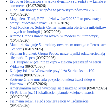
Esotiq & Henderson z wysoką dynamiką sprzedaży w kanale e-
commerce
(10/07/2026)
Dino: 148 nowych sklepów w pierwszym półroczu 2026
(10/07/2026)
Magdalena Tatol, ECE: udział w #scf2026fall to prezentacja
oferty i budowanie relacji
(10/07/2026)
Nepi Rockastle: Solaris Center wzmacnia ofertę dla miłośników
nowych technologii
(10/07/2026)
Xtreme Brands stawia na rozwój w modelu multifranczyzy
(10/07/2026)
Mandoria świętuje 5. urodziny otwarciem nowego rollercoastera
„Valtor”
(10/07/2026)
Stephan Borchert, Grupa Pepco: nasze wyniki odzwierciedlają
siłę marki Pepco
(09/07/2026)
CH Tulipan: więcej niż zakupy – zielona przestrzeń w sercu
Widzewa
(09/07/2026)
Kolejny lokal w Warszawie przybliża Starbucks do 100
kawiarni
(09/07/2026)
Søstrene Grene umacnia pozycję i otwiera trzeci sklep w
Warszawie
(09/07/2026)
Amerykańska marka wycofuje się z naszego kraju
(09/07/2026)
FlyPark ma już 11 lokalizacje i planuje kolejne otwarcia
(09/07/2026)
Fielmann rozwija sieć i otwiera salon w Trójmieście
(09/07/2026)