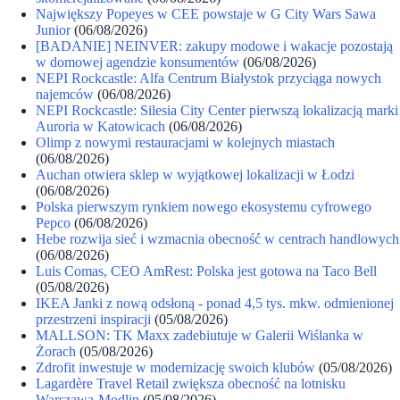
Największy Popeyes w CEE powstaje w G City Wars Sawa
Junior
(06/08/2026)
[BADANIE] NEINVER: zakupy modowe i wakacje pozostają
w domowej agendzie konsumentów
(06/08/2026)
NEPI Rockcastle: Alfa Centrum Białystok przyciąga nowych
najemców
(06/08/2026)
NEPI Rockcastle: Silesia City Center pierwszą lokalizacją marki
Auroria w Katowicach
(06/08/2026)
Olimp z nowymi restauracjami w kolejnych miastach
(06/08/2026)
Auchan otwiera sklep w wyjątkowej lokalizacji w Łodzi
(06/08/2026)
Polska pierwszym rynkiem nowego ekosystemu cyfrowego
Pepco
(06/08/2026)
Hebe rozwija sieć i wzmacnia obecność w centrach handlowych
(06/08/2026)
Luis Comas, CEO AmRest: Polska jest gotowa na Taco Bell
(05/08/2026)
IKEA Janki z nową odsłoną - ponad 4,5 tys. mkw. odmienionej
przestrzeni inspiracji
(05/08/2026)
MALLSON: TK Maxx zadebiutuje w Galerii Wiślanka w
Żorach
(05/08/2026)
Zdrofit inwestuje w modernizację swoich klubów
(05/08/2026)
Lagardère Travel Retail zwiększa obecność na lotnisku
Warszawa-Modlin
(05/08/2026)