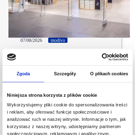
07/08/2026
modivo
MODIVO PLATFORM z przychodami
przekraczającymi 3 mld zł
Grupa Modivo Platform po raz pierwszy przekroczyła
Zgoda
Szczegóły
O plikach cookies
3 mld zł przychodów, osiągając 3,046 mld zł w II
kwartale. Skorygowana EBITDA wzrosła do 390 mln
zł, mimo kosztów ekspansji.
Niniejsza strona korzysta z plików cookie
Wykorzystujemy pliki cookie do spersonalizowania treści
i reklam, aby oferować funkcje społecznościowe i
analizować ruch w naszej witrynie. Informacje o tym, jak
korzystasz z naszej witryny, udostępniamy partnerom
społecznościowym, reklamowym i analitycznym.