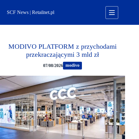
Przejdź
do
SCF News | Retailnet.pl
treści
MODIVO PLATFORM z przychodami
przekraczającymi 3 mld zł
modivo
07/08/2026