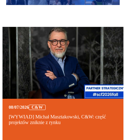
08/07/2026
C&W
[WYWIAD] Michał Masztakowski, C&W: część
projektów zniknie z rynku