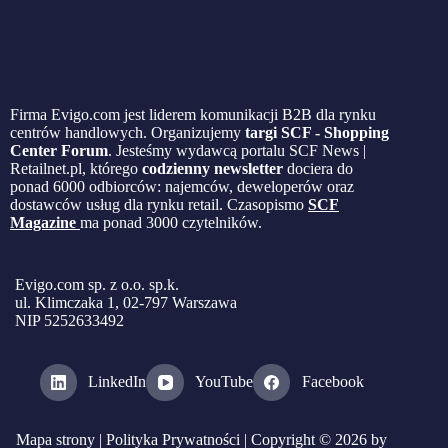
Firma Evigo.com jest liderem komunikacji B2B dla rynku
centrów handlowych. Organizujemy
targi SCF - Shopping
Center Forum
. Jesteśmy wydawcą portalu SCF News |
Retailnet.pl, którego
codzienny newsletter
dociera do
ponad 6000 odbiorców: najemców, deweloperów oraz
dostawców usług dla rynku retail. Czasopismo
SCF
Magazine
ma ponad 3000 czytelników.
Evigo.com sp. z o.o. sp.k.
ul. Klimczaka 1, 02-797 Warszawa
NIP 5252633492
LinkedIn
YouTube
Facebook
Mapa strony
|
Polityka Prywatności
| Copyright © 2026 by