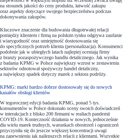
niepewności w większym stopniu niż wcześniej zwraca uwagę
na stosunek jakości do ceny produktu, łatwość zakupu
oraz aspekty dotyczące swojego bezpieczeństwa podczas
dokonywania zakupów.
Kluczowe znaczenie dla budowania długotrwałej relacji
pomiędzy klientem i firmą na polskim rynku odgrywa zaufanie
i wiarygodność oraz umiejętność dostosowania się
do specyficznych potrzeb klienta (personalizacja). Konsumenci
podobnie jak w ubiegłych latach najlepiej oceniają firmy
z branży pozaspożywczego handlu detalicznego. Jak wynika
z badania KPMG w Polsce największy wzrost w zestawieniu
sektorów odnotował spożywczy handel detaliczny,
a największy spadek dotyczy marek z sektora podróży.
KPMG: marki bardzo dobrze dostosowały się do nowych
kanałów obsługi klientów
W tegorocznej edycji badania KPMG, ponad 5 tys.
konsumentów w Polsce dokonało oceny swoich doświadczeń
w interakcjach z blisko 200 firmami w realiach pandemii
COVID-19. Konieczność działania w nowych, jednocześnie
dla wielu marek trudnych, warunkach obostrzeń i ograniczeń
przyczyniła się do jeszcze większej koncentracji uwagi
na zapewnieniu jak najlepszych relacji z klientami. Wszystkie