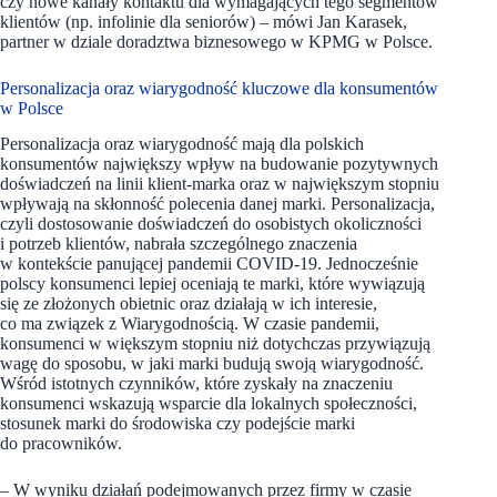
czy nowe kanały kontaktu dla wymagających tego segmentów
klientów (np. infolinie dla seniorów) – mówi Jan Karasek,
partner w dziale doradztwa biznesowego w KPMG w Polsce.
Personalizacja oraz wiarygodność kluczowe dla konsumentów
w Polsce
Personalizacja oraz wiarygodność mają dla polskich
konsumentów największy wpływ na budowanie pozytywnych
doświadczeń na linii klient-marka oraz w największym stopniu
wpływają na skłonność polecenia danej marki. Personalizacja,
czyli dostosowanie doświadczeń do osobistych okoliczności
i potrzeb klientów, nabrała szczególnego znaczenia
w kontekście panującej pandemii COVID-19. Jednocześnie
polscy konsumenci lepiej oceniają te marki, które wywiązują
się ze złożonych obietnic oraz działają w ich interesie,
co ma związek z Wiarygodnością. W czasie pandemii,
konsumenci w większym stopniu niż dotychczas przywiązują
wagę do sposobu, w jaki marki budują swoją wiarygodność.
Wśród istotnych czynników, które zyskały na znaczeniu
konsumenci wskazują wsparcie dla lokalnych społeczności,
stosunek marki do środowiska czy podejście marki
do pracowników.
– W wyniku działań podejmowanych przez firmy w czasie