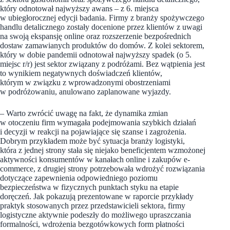
który odnotował najwyższy awans – z 6. miejsca
w ubiegłorocznej edycji badania. Firmy z branży spożywczego
handlu detalicznego zostały docenione przez klientów z uwagi
na swoją ekspansję online oraz rozszerzenie bezpośrednich
dostaw zamawianych produktów do domów. Z kolei sektorem,
który w dobie pandemii odnotował najwyższy spadek (o 5.
miejsc r/r) jest sektor związany z podróżami. Bez wątpienia jest
to wynikiem negatywnych doświadczeń klientów,
którym w związku z wprowadzonymi obostrzeniami
w podróżowaniu, anulowano zaplanowane wyjazdy.
– Warto zwrócić uwagę na fakt, że dynamika zmian
w otoczeniu firm wymagała podejmowania szybkich działań
i decyzji w reakcji na pojawiające się szanse i zagrożenia.
Dobrym przykładem może być sytuacja branży logistyki,
która z jednej strony stała się niejako beneficjentem wzmożonej
aktywności konsumentów w kanałach online i zakupów e-
commerce, z drugiej strony potrzebowała wdrożyć rozwiązania
dotyczące zapewnienia odpowiedniego poziomu
bezpieczeństwa w fizycznych punktach styku na etapie
doręczeń. Jak pokazują prezentowane w raporcie przykłady
praktyk stosowanych przez przedstawicieli sektora, firmy
logistyczne aktywnie podeszły do możliwego upraszczania
formalności, wdrożenia bezgotówkowych form płatności