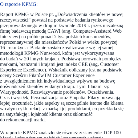
O raporcie KPMG:
Raport KPMG w Polsce pt. „Doświadczenia klientów w nowej
rzeczywistości” powstał na podstawie badania rynkowego
przeprowadzonego w drugim kwartale 2019 r. przez niezależną
firmę badawczą metodą CAWI (ang. Computer-Assisterd Web
Interview) na próbie ponad 5 tys. polskich konsumentów,
reprezentatywnej dla mieszkańców Polski w wieku powyżej
16. roku życia. Badanie zostało zrealizowane wg tej samej
metodologii KPMG Nunwood, która jest wykorzystywana
do badań w 20 innych krajach. Podstawą porównań pomiędzy
markami, branżami i krajami jest indeks CEE (ang. Customer
Experience Excellence). Wskaźnik obliczany jest na podstawie
oceny Sześciu FilarówTM Customer Experience
z uwzględnieniem ich indywidualnego wpływu na budowę
doświadczeń klientów w danym kraju. Tymi filarami są:
Wiarygodność, Rozwiązywanie problemów, Oczekiwania,
Czas i wysiłek, Personalizacja oraz Empatia. Filary pozwalają
lepiej zrozumieć, jakie aspekty są szczególnie istotne dla klienta
w całym cyklu relacji z marką i jej produktami, co przekłada się
na satysfakcję i lojalność klienta oraz skłonność
do rekomendacji marki.
W raporcie KPMG znalazło się również zestawienie TOP 100