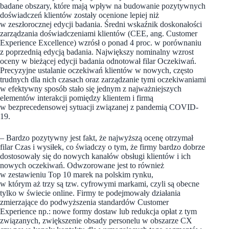
badane obszary, które mają wpływ na budowanie pozytywnych
doświadczeń klientów zostały ocenione lepiej niż
w zeszłorocznej edycji badania. Średni wskaźnik doskonałości
zarządzania doświadczeniami klientów (CEE, ang. Customer
Experience Excellence) wzrósł o ponad 4 proc. w porównaniu
z poprzednią edycją badania. Największy nominalny wzrost
oceny w bieżącej edycji badania odnotował filar Oczekiwań.
Precyzyjne ustalanie oczekiwań klientów w nowych, często
trudnych dla nich czasach oraz zarządzanie tymi oczekiwaniami
w efektywny sposób stało się jednym z najważniejszych
elementów interakcji pomiędzy klientem i firmą
w bezprecedensowej sytuacji związanej z pandemią COVID-
19.
– Bardzo pozytywny jest fakt, że najwyższą ocenę otrzymał
filar Czas i wysiłek, co świadczy o tym, że firmy bardzo dobrze
dostosowały się do nowych kanałów obsługi klientów i ich
nowych oczekiwań. Odwzorowane jest to również
w zestawieniu Top 10 marek na polskim rynku,
w którym aż trzy są tzw. cyfrowymi markami, czyli są obecne
tylko w świecie online. Firmy te podejmowały działania
zmierzające do podwyższenia standardów Customer
Experience np.: nowe formy dostaw lub redukcja opłat z tym
związanych, zwiększenie obsady personelu w obszarze CX