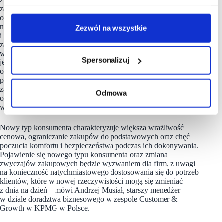
zamierzeń i podejmowania decyzji. Jednocześnie w wyniku
ograniczeń wynikających z pandemii COVID-19 pojawił się
nowy typ konsumenta, który przystosowując się do licznych
Zezwól na wszystkie
i dynamicznych zmian w otoczeniu wykształcił nowe
zachowania i zwyczaje. Niektóre zachowania były zauważalne
wcześniej, jednak nowe uwarunkowania istotnie
Spersonalizuj
je przyspieszyły – jak np. robienie zakupów spożywczych
online czy korzystanie ze zdalnych form rozrywki. Konsumenci
przenoszą się do świata online, w coraz bardziej
zaawansowany sposób korzystają z technologii cyfrowych,
Odmowa
ograniczając jednocześnie liczbę fizycznych zakupów
w sklepach stacjonarnych.
Nowy typ konsumenta charakteryzuje większa wrażliwość
cenowa, ograniczanie zakupów do podstawowych oraz chęć
poczucia komfortu i bezpieczeństwa podczas ich dokonywania.
Pojawienie się nowego typu konsumenta oraz zmiana
zwyczajów zakupowych będzie wyzwaniem dla firm, z uwagi
na konieczność natychmiastowego dostosowania się do potrzeb
klientów, które w nowej rzeczywistości mogą się zmieniać
z dnia na dzień – mówi Andrzej Musiał, starszy menedżer
w dziale doradztwa biznesowego w zespole Customer &
Growth w KPMG w Polsce.