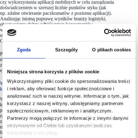
czy wykorzystania aplikacji mobilnych w celu zarządzania
doświadczeniem w szerszej liczbie punktów styku (jak
np. zdalne otwieranie paczkomatów z poziomu aplikacji).
Analizując istotną poprawę wyników branży logistyki,
obserwujemy dobry odbiór przez konsumentów
wprowadzanych w branży praktyk – mówi Andrzej Musiał,
starszy menedżer w dziale doradztwa biznesowego w zespole
Customer & Growth w KPMG w Polsce.
Zgoda
Szczegóły
O plikach cookies
Podobnie, jak w ubiegłych latach konsumenci w Polsce
najniżej oceniają swoje doświadczenia oferowane przez firmy
z branży telekomunikacyjnej oraz dostawców energii
elektrycznej lub gazu.
Niniejsza strona korzysta z plików cookie
Wykorzystujemy pliki cookie do spersonalizowania treści
W wyniku pandemii COVID-19 pojawił się nowy typ
i reklam, aby oferować funkcje społecznościowe i
konsumenta
analizować ruch w naszej witrynie. Informacje o tym, jak
Wybuch pandemii COVID-19 zmienił zwyczaje zakupowe
korzystasz z naszej witryny, udostępniamy partnerom
konsumentów, którzy wyrażają przekonanie, że w najbliższej
przyszłości będą żyć inaczej. Wyznacznikami nowej
społecznościowym, reklamowym i analitycznym.
rzeczywistości są przede wszystkim większa niepewność jutra,
Partnerzy mogą połączyć te informacje z innymi danymi
zarówno w sferze finansowej, jak i ograniczeń wpływających
otrzymanymi od Ciebie lub uzyskanymi podczas
na funkcjonowanie w życiu codziennym, mniejsze poczucie
bezpieczeństwa podczas interakcji
korzystania z ich usług.
z otoczeniem oraz ograniczone możliwości realizacji swoich