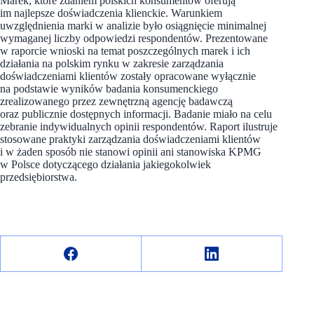
Marek, które zdaniem polskich konsumentów oferują
im najlepsze doświadczenia klienckie. Warunkiem
uwzględnienia marki w analizie było osiągnięcie minimalnej
wymaganej liczby odpowiedzi respondentów. Prezentowane
w raporcie wnioski na temat poszczególnych marek i ich
działania na polskim rynku w zakresie zarządzania
doświadczeniami klientów zostały opracowane wyłącznie
na podstawie wyników badania konsumenckiego
zrealizowanego przez zewnętrzną agencję badawczą
oraz publicznie dostępnych informacji. Badanie miało na celu
zebranie indywidualnych opinii respondentów. Raport ilustruje
stosowane praktyki zarządzania doświadczeniami klientów
i w żaden sposób nie stanowi opinii ani stanowiska KPMG
w Polsce dotyczącego działania jakiegokolwiek
przedsiębiorstwa.