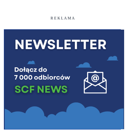
R E K L A M A