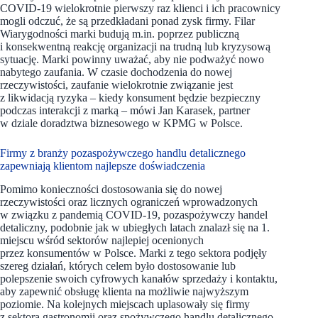
COVID-19 wielokrotnie pierwszy raz klienci i ich pracownicy
mogli odczuć, że są przedkładani ponad zysk firmy. Filar
Wiarygodności marki budują m.in. poprzez publiczną
i konsekwentną reakcję organizacji na trudną lub kryzysową
sytuację. Marki powinny uważać, aby nie podważyć nowo
nabytego zaufania. W czasie dochodzenia do nowej
rzeczywistości, zaufanie wielokrotnie związanie jest
z likwidacją ryzyka – kiedy konsument będzie bezpieczny
podczas interakcji z marką – mówi Jan Karasek, partner
w dziale doradztwa biznesowego w KPMG w Polsce.
Firmy z branży pozaspożywczego handlu detalicznego
zapewniają klientom najlepsze doświadczenia
Pomimo konieczności dostosowania się do nowej
rzeczywistości oraz licznych ograniczeń wprowadzonych
w związku z pandemią COVID-19, pozaspożywczy handel
detaliczny, podobnie jak w ubiegłych latach znalazł się na 1.
miejscu wśród sektorów najlepiej ocenionych
przez konsumentów w Polsce. Marki z tego sektora podjęły
szereg działań, których celem było dostosowanie lub
polepszenie swoich cyfrowych kanałów sprzedaży i kontaktu,
aby zapewnić obsługę klienta na możliwie najwyższym
poziomie. Na kolejnych miejscach uplasowały się firmy
z sektora gastronomii oraz spożywczego handlu detalicznego,