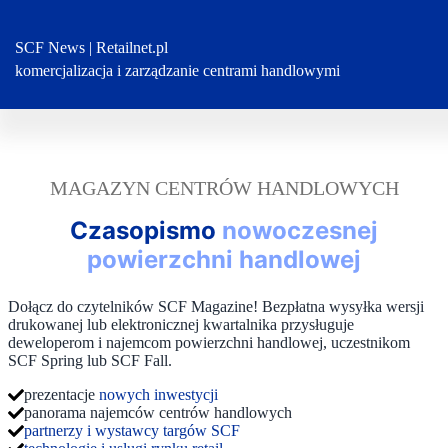
Przejdź
do
treści
SCF News | Retailnet.pl
komercjalizacja i zarządzanie centrami handlowymi
MAGAZYN CENTRÓW HANDLOWYCH
Czasopismo
nowoczesnej
powierzchni handlowej
Dołącz do czytelników SCF Magazine! Bezpłatna wysyłka wersji
drukowanej lub elektronicznej kwartalnika przysługuje
deweloperom i najemcom powierzchni handlowej, uczestnikom
SCF Spring lub SCF Fall.
prezentacje
nowych inwestycji
panorama najemców centrów handlowych
partnerzy i wystawcy targów SCF