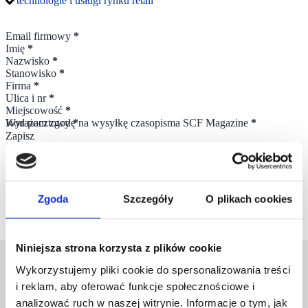
technologie i usługi rynku retail
Section
Email firmowy
*
Imię
*
Nazwisko
*
Stanowisko
*
Firma
*
Ulica i nr
*
Miejscowość
*
Kod pocztowy
Wyrażam zgodę na wysyłkę czasopisma SCF Magazine
*
*
Zapisz
Czytany przez specjalistów wiodących firm, między innymi:
Zgoda
Szczegóły
O plikach cookies
Niniejsza strona korzysta z plików cookie
Wykorzystujemy pliki cookie do spersonalizowania treści
i reklam, aby oferować funkcje społecznościowe i
analizować ruch w naszej witrynie. Informacje o tym, jak