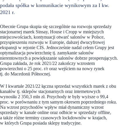
podała spółka w komunikacie wynikowym za I kw.
2021 r.
Obecnie Grupa skupia się szczególnie na rozwoju sprzedaży
stacjonarnej marek Sinsay, House i Cropp w mniejszych
miejscowościach, kontynuacji otwarć salonów w Polsce,
przyspieszeniu rozwoju w Europie, dalszej dwucyfrowej
ekspansji w rejonie CIS. Jednocześnie nadal celem Grupy jest
optymalizacja powierzchnię tj. zamykanie salonów
nierentownych a powiększanie salonów dobrze prosperujących.
Grupa zakłada, że rok 2021/22 zakończy wzrostem
powierzchni o 25 proc. r/r oraz wejściem na nowy rynek
tj. do Macedonii Północnej.
W I kwartale 2021/22 łączna sprzedaż wszystkich marek z obu
kanałów tj. sklepów stacjonarnych oraz internetowych
wynosiła 2 350,3 mln zł. Przychody te były wyższe o 99,4
proc. w porównaniu z tym samym okresem poprzedniego roku.
Na wzrost przychodów wpływ miał dynamiczny wzrost
sprzedaży w kanale online oraz odbicie w sprzedaży offline,
a także różne terminy czasowych lockdownów w krajach,
w których Grupa posiada sklepy tradycyjne.