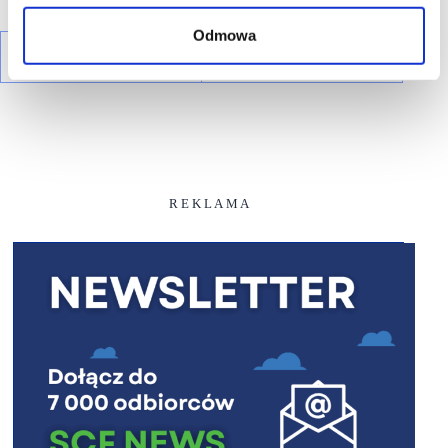
Odmowa
R E K L A M A