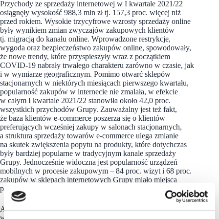
Przychody ze sprzedaży internetowej w I kwartale 2021/22
osiągnęły wysokość 988,3 mln zł tj. 157,3 proc. więcej niż
przed rokiem. Wysokie trzycyfrowe wzrosty sprzedaży online
były wynikiem zmian zwyczajów zakupowych klientów
tj. migracją do kanału online. Wprowadzone restrykcje,
wygoda oraz bezpieczeństwo zakupów online, spowodowały,
że nowe trendy, które przyspieszyły wraz z początkiem
COVID-19 nabrały trwałego charakteru zarówno w czasie, jak
i w wymiarze geograficznym. Pomimo otwarć sklepów
stacjonarnych w niektórych miesiącach pierwszego kwartału,
popularność zakupów w internecie nie zmalała, w efekcie
w całym I kwartale 2021/22 stanowiła około 42,0 proc.
wszystkich przychodów Grupy. Zauważalny jest też fakt,
że baza klientów e-commerce poszerza się o klientów
preferujących wcześniej zakupy w salonach stacjonarnych,
a struktura sprzedaży towarów e-commerce ulega zmianie
na skutek zwiększenia popytu na produkty, które dotychczas
były bardziej popularne w tradycyjnym kanale sprzedaży
Grupy. Jednocześnie widoczna jest popularność urządzeń
mobilnych w procesie zakupowym – 84 proc. wizyt i 68 proc.
zakupów w sklepach internetowych Grupy miało miejsca
poprzez urządzenia mobilne.
Aby dostosować się do nowej sytuacji Grupa już
w poprzednich kwartałach skierowała intensywne działania