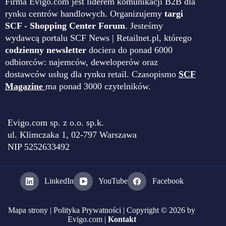
Firma Evigo.com jest liderem komunikacji B2B dla
rynku centrów handlowych. Organizujemy
targi
SCF - Shopping Center Forum
. Jesteśmy
wydawcą portalu SCF News | Retailnet.pl, którego
codzienny newsletter
dociera do ponad 6000
odbiorców: najemców, deweloperów oraz
dostawców usług dla rynku retail. Czasopismo
SCF
Magazine
ma ponad 3000 czytelników.
Evigo.com sp. z o.o. sp.k.
ul. Klimczaka 1, 02-797 Warszawa
NIP 5252633492
LinkedIn
YouTube
Facebook
Mapa strony
|
Polityka Prywatności
| Copyright © 2026 by
Evigo.com |
Kontakt