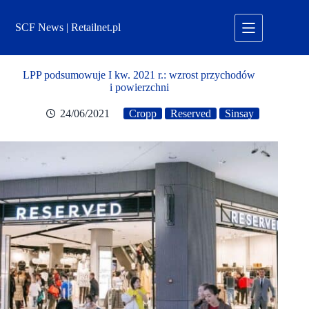
Przejdź
do
SCF News | Retailnet.pl
treści
LPP podsumowuje I kw. 2021 r.: wzrost przychodów
i powierzchni
24/06/2021
Cropp
Reserved
Sinsay