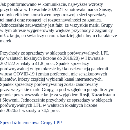
Jak poinformowano w komunikacie, najwyższe wzrosty
przychodów w I kwartale 2020/21 zanotowała marka Sinsay,
co było efektem konsekwentnego rozwoju sieci sprzedaży
tej marki oraz rosnącej jej rozpoznawalności za granicą.
Jednocześnie zauważalny jest fakt, że wszystkie marki Grupy
w tym okresie wygenerowały większe przychody z zagranicy
niż z kraju, co świadczy o coraz bardziej globalnym charakterze
marek.
Przychody ze sprzedaży w sklepach porównywalnych LFL
(w walutach lokalnych liczone do 2019/20) w I kwartale
2021/22 zmalały o 41,8 proc.. Spadek sprzedaży
porównywalnej w tym okresie był konsekwencją pandemii
wirusa COVID-19 i zmian preferencji miejsc zakupowych
klientów, którzy częściej wybierali kanał internetowych.
Spadek sprzedaży porównywalnej został zanotowany
przez wszystkie marki Grupy, a pod względem geograficznym
prawie przez wszystkie kraje za wyjątkiem Rosji, Kazachstanu
i Słowenii. Jednocześnie przychody ze sprzedaży w sklepach
porównywalnych LFL w walutach lokalnych liczone
do 2020/21 wzrosły o 74,5 proc.
Sprzedaż internetowa Grupy LPP