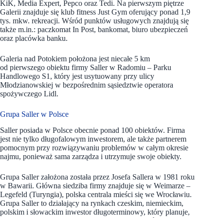
KiK, Media Expert, Pepco oraz Tedi. Na pierwszym piętrze
Galerii znajduje się klub fitness Just Gym oferujący ponad 1,9
tys. mkw. rekreacji. Wśród punktów usługowych znajdują się
także m.in.: paczkomat In Post, bankomat, biuro ubezpieczeń
oraz placówka banku.
Galeria nad Potokiem położona jest niecałe 5 km
od pierwszego obiektu firmy Saller w Radomiu – Parku
Handlowego S1, który jest usytuowany przy ulicy
Młodzianowskiej w bezpośrednim sąsiedztwie operatora
spożywczego Lidl.
Grupa Saller w Polsce
Saller posiada w Polsce obecnie ponad 100 obiektów. Firma
jest nie tylko długofalowym inwestorem, ale także partnerem
pomocnym przy rozwiązywaniu problemów w całym okresie
najmu, ponieważ sama zarządza i utrzymuje swoje obiekty.
Grupa Saller założona została przez Josefa Sallera w 1981 roku
w Bawarii. Główna siedziba firmy znajduje się w Weimarze –
Legefeld (Turyngia), polska centrala mieści się we Wrocławiu.
Grupa Saller to działający na rynkach czeskim, niemieckim,
polskim i słowackim inwestor długoterminowy, który planuje,