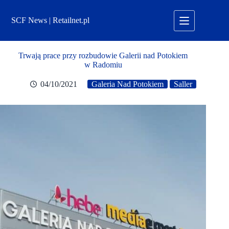
Przejdź
do
SCF News | Retailnet.pl
treści
Trwają prace przy rozbudowie Galerii nad Potokiem
w Radomiu
04/10/2021
Galeria Nad Potokiem
Saller