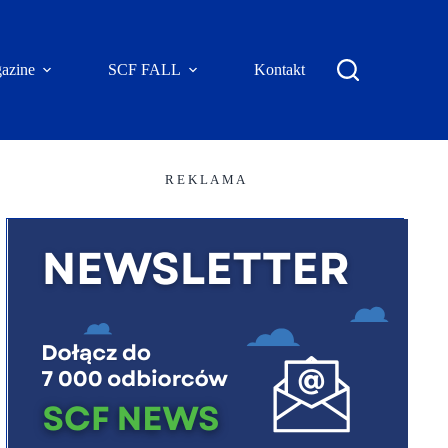
azine
SCF FALL
Kontakt
R E K L A M A