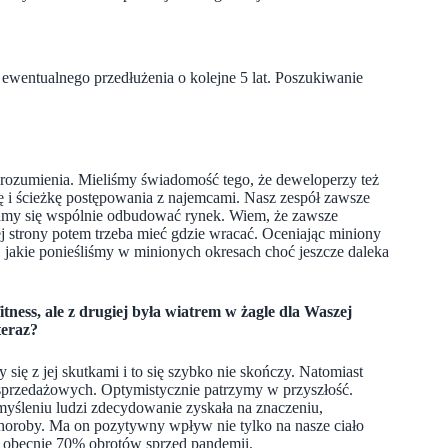
ewentualnego przedłużenia o kolejne 5 lat. Poszukiwanie
orozumienia. Mieliśmy świadomość tego, że deweloperzy też
ykę i ścieżkę postępowania z najemcami. Nasz zespół zawsze
ramy się wspólnie odbudować rynek. Wiem, że zawsze
iej strony potem trzeba mieć gdzie wracać. Oceniając miniony
, jakie ponieśliśmy w minionych okresach choć jeszcze daleka
tness, ale z drugiej była wiatrem w żagle dla Waszej
teraz?
ię z jej skutkami i to się szybko nie skończy. Natomiast
przedażowych. Optymistycznie patrzymy w przyszłość.
myśleniu ludzi zdecydowanie zyskała na znaczeniu,
horoby. Ma on pozytywny wpływ nie tylko na nasze ciało
y obecnie 70% obrotów sprzed pandemii.