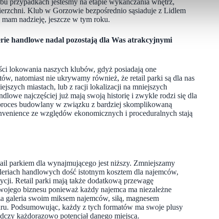
bu przypadkach jesteśmy na etapie wykańczania wnętrz,
owierzchni. Klub w Gorzowie bezpośrednio sąsiaduje z Lidlem
 mam nadzieję, jeszcze w tym roku.
lerie handlowe nadal pozostają dla Was atrakcyjnymi
ści lokowania naszych klubów, gdyż posiadają one
w, natomiast nie ukrywamy również, że retail parki są dla nas
zych miastach, lub z racji lokalizacji na mniejszych
dlowe najczęściej już mają swoją historię i zwykle rodzi się dla
proces budowlany w związku z bardziej skomplikowaną
 convenience ze względów ekonomicznych i proceduralnych stają
etail parkiem dla wynajmującego jest niższy. Zmniejszamy
leriach handlowych dość istotnym kosztem dla najemców,
cji. Retail parki mają także dodatkową przewagę
swojego biznesu ponieważ każdy najemca ma niezależne
uża galeria swoim miksem najemców, siłą, magnesem
zaru. Podsumowując, każdy z tych formatów ma swoje plusy
adczy każdorazowo potencjał danego miejsca.