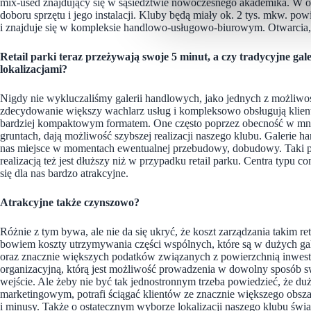
mix-used znajdujący się w sąsiedztwie nowoczesnego akademika. W o
doboru sprzętu i jego instalacji. Kluby będą miały ok. 2 tys. mkw. p
i znajduje się w kompleksie handlowo-usługowo-biurowym. Otwarcia,
Retail parki teraz przeżywają swoje 5 minut, a czy tradycyjne ga
lokalizacjami?
Nigdy nie wykluczaliśmy galerii handlowych, jako jednych z możliwo
zdecydowanie większy wachlarz usług i kompleksowo obsługują klientó
bardziej kompaktowym formatem. One często poprzez obecność w mniejs
gruntach, dają możliwość szybszej realizacji naszego klubu. Galerie han
nas miejsce w momentach ewentualnej przebudowy, dobudowy. Taki 
realizacją też jest dłuższy niż w przypadku retail parku. Centra typu
się dla nas bardzo atrakcyjne.
Atrakcyjne także czynszowo?
Różnie z tym bywa, ale nie da się ukryć, że koszt zarządzania takim r
bowiem koszty utrzymywania części wspólnych, które są w dużych ga
oraz znacznie większych podatków związanych z powierzchnią inwesty
organizacyjną, którą jest możliwość prowadzenia w dowolny sposób 
wejście. Ale żeby nie być tak jednostronnym trzeba powiedzieć, że d
marketingowym, potrafi ściągać klientów ze znacznie większego obs
i minusy. Także o ostatecznym wyborze lokalizacji naszego klubu świ