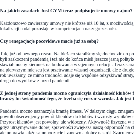
Na jakich zasadach Just GYM teraz podpisujecie umowy najmu?
Każdorazowo zawieramy umowy nie krótsze niż 10 lat, z możliwością 
lokalizacji nadal pozostaje w kompetencjach naszego zespołu.
Czy renegocjacje pocovidowe macie już za sobą?
Tak, już od pewnego czasu. Na bieżąco staraliśmy się dochodzić do p
byli zaskoczeni pandemią i też nie do końca mieli jeszcze jasną polit
stawiał mocny kierunek na budowania wzajemnych relacji.. Teraz sta
na pierwszym miejscu jest przetrwanie własnej organizacji, ale z drug
rok uważamy, że mimo trudności udaje się wspólnie odzyskiwać straty
droga do wyników z przed pandemii.
Z jednej strony pandemia mocno ograniczyła działalność klubów fi
branży bo świadomość tego, że trzeba się ruszać wzrosła. Jak jest 
Pandemia mocno naznaczyła branżę fitness. W dalszym ciągu zmagamy s
powoli obserwujemy powrót klientów do klubów i wzrosty wyników s
Przyrost klientów jest powolny, ale widoczny. Aktywność fizyczna w 
gdyż utrzymywanie dobrej sprawności zwiększa naszą odporność na c
ale poprawia także samopoczucie i zapewnia dobry nastrój. Szacujem