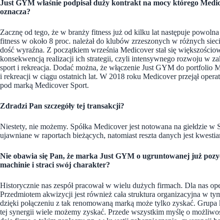
Just GYM właśnie podpisał duży kontrakt na mocy którego Medico
oznacza?
Zacznę od tego, że w branży fitness już od kilku lat następuje powolna
fitness w około 8 proc. należał do klubów zrzeszonych w różnych sieciac
dość wyraźna. Z początkiem września Medicover stał się większościowy
konsekwencją realizacji ich strategii, czyli intensywnego rozwoju w z
sport i rekreacja. Dodać można, że włączenie Just GYM do portfolio M
i rekreacji w ciągu ostatnich lat. W 2018 roku Medicover przejął ope
pod marką Medicover Sport.
Zdradzi Pan szczegóły tej transakcji?
Niestety, nie możemy. Spółka Medicover jest notowana na giełdzie w Sz
ujawniane w raportach bieżących, natomiast reszta danych jest kwesti
Nie obawia się Pan, że marka Just GYM o ugruntowanej już pozyc
machinie i straci swój charakter?
Historycznie nas zespół pracował w wielu dużych firmach. Dla nas opera
Przedmiotem akwizycji jest również cała struktura organizacyjna w tym 
dzięki połączeniu z tak renomowaną marką może tylko zyskać. Grupa k
tej synergii wiele możemy zyskać. Przede wszystkim myślę o możliwości