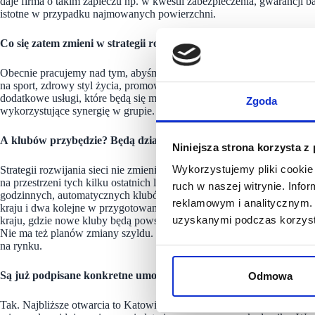
daje firma o takim zapleczu np. w kwestii zabezpieczenia, gwarancji 
istotne w przypadku najmowanych powierzchni.
Co się zatem zmieni w strategii rozwoju Just GYM?
Obecnie pracujemy nad tym, abyśmy mogli wkrótce zaproponować posz
na sport, zdrowy styl życia, promowanie szeroko pojętej aktywności fi
dodatkowe usługi, które będą się mogły łączyć – mowa o sprzedaży ka
Zgoda
wykorzystujące synergię w grupie.
A klubów przybędzie? Będą działały pod szyldem Just GYM czy 
Niniejsza strona korzysta z
Wykorzystujemy pliki cookie 
Strategii rozwijania sieci nie zmieniamy. Zakłada ona otwieranie rocz
na przestrzeni tych kilku ostatnich lat i te działania postaramy się ut
ruch w naszej witrynie. Inf
godzinnych, automatycznych klubów fitness, zarządzając blisko 45 ty
reklamowym i analitycznym. 
kraju i dwa kolejne w przygotowaniu do otwarcia w najbliższych mies
uzyskanymi podczas korzysta
kraju, gdzie nowe kluby będą powstawać w miastach liczących już ok
Nie ma też planów zmiany szyldu. Jedną z większych wartości spółki j
na rynku.
Są już podpisane konkretne umowy najmu?
Odmowa
Tak. Najbliższe otwarcia to Katowice i Gorzów Wielkopolski. Jeden z o