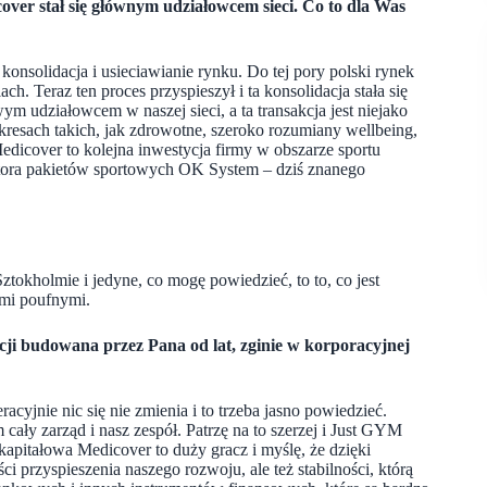
ver stał się głównym udziałowcem sieci. Co to dla Was
 konsolidacja i usieciawianie rynku. Do tej pory polski rynek
h. Teraz ten proces przyspieszył i ta konsolidacja stała się
m udziałowcem w naszej sieci, a ta transakcja jest niejako
akresach takich, jak zdrowotne, szeroko rozumiany wellbeing,
edicover to kolejna inwestycja firmy w obszarze sportu
ratora pakietów sportowych OK System – dziś znanego
tokholmie i jedyne, co mogę powiedzieć, to to, co jest
ami poufnymi.
ji budowana przez Pana od lat, zginie w korporacyjnej
cyjnie nic się nie zmienia i to trzeba jasno powiedzieć.
cały zarząd i nasz zespół. Patrzę na to szerzej i Just GYM
apitałowa Medicover to duży gracz i myślę, że dzięki
 przyspieszenia naszego rozwoju, ale też stabilności, którą