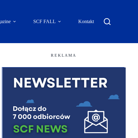
azine
SCF FALL
Kontakt
R E K L A M A