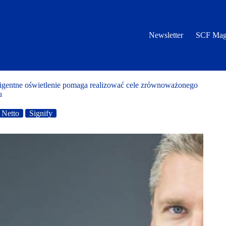
Newsletter
SCF Mag
ligentne oświetlenie pomaga realizować cele zrównoważonego
u
Netto
Signify