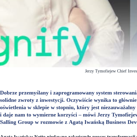
Jerzy Tymofiejew Chief Inves
Dobrze przemyślany i zaprogramowany system sterowania
solidne zwroty z inwestycji. Oczywiście wynika to głównie
oświetlenia w sklepie w stopniu, który jest niezauważalny
i daje nam to wymierne korzyści – mówi Jerzy Tymofieje
Salling Group w rozmowie z Agatą Iwańską Business De
Agata Iwańska: Netto niedawno zakończyło proces transformacji 