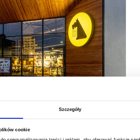
Szczegóły
tto
ynku przedsięwzięcie. Podsumowując ten etap wspominał
ązań oświetleniowych. Co przemawiało za tym,
 plików cookie
do spersonalizowania treści i reklam, aby oferować funkcje sp