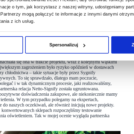
a na stałym i pewnym partnerze, z którym można ustalić
ormacje o tym, jak korzystasz z naszej witryny, udostępniamy p
i wynegocjować dogodne warunki finansowe. Do tego dochodzi
Partnerzy mogą połączyć te informacje z innymi danymi otrzym
ify zbudował tę renomę przez lata współpracy z Netto,
ekt jest zakończony i należy sobie pogratulować osiągniętego
nia z ich usług.
emian, jakie dyktowało Netto, a dodatkowo pandemia,
relacji Klient – Dostawca. Myślę, że możemy nazwać
Spersonalizuj
Z
macniała się ona w trakcie projektu, wraz z kolejnymi wąskimi
 Największym zagrożeniem było ryzyko opóźnień w dostawach
 chłodnictwa – takie sytuacje były przez Sygnify
tywnych. To się sprawdzało, dlatego mam poczucie,
 polegać i w tak dynamicznym procesie, jaki realizowaliśmy,
artnerska relacja Netto-Signify została ugruntowana.
 i pozytywne doświadczenia zakupowe, ale niekoniecznie mamy
wietlenia. W tym przypadku polegamy na ekspertach,
 do naszych oczekiwań, ale również inicjują nowe projekty.
 w konwertowanych sklepach rozpoczęliśmy testowanie
nia oświetleniem. Tak w mojej ocenie wygląda partnerska