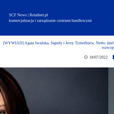
Przejdź
do
treści
SCF News | Retailnet.pl
komercjalizacja i zarządzanie centrami handlowymi
[WYWIAD] Agata Iwańska, Signify i Jerzy Tymofiejew, Netto: inte
rozwoj
18/07/2022