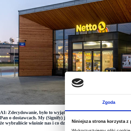
Zgoda
Sklep Ne
AI: Zdecydowanie, było to wyjątkowe i zauważalne na polskim r
Pan o dostawcach. My (Signify) jesteśmy Waszym dostawcą rozwi
Niniejsza strona korzysta z
że wybraliście właśnie nas i co dzięki temu wyborowi zyskaliście?
Wykorzystujemy pliki cookie 