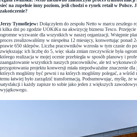
sieć na zupełnie inny poziom, jeśli chodzi o rynek retail w Polsce. 
zakończenie?
Jerzy Tymofiejew:
Dołączyłem do zespołu Netto w marcu zeszłego rok
i kilka dni po zgodzie UOKiKu na akwizycję biznesu Tesco. Przejęcie
ogromne wyzwanie dla wszystkich w naszej organizacji. Wstępnie plano
proces zrealizowaliśmy w niespełna 12 miesięcy, konwertując ponad 24
prawie 650 sklepów. Liczba pracowników wzrosła w tym czasie do pon
zwiększając ich liczbę do 5, więc skala zmian rzeczywiście była ogr
którego realizacja w mojej ocenie przebiegła w sposób planowy i profe
zaangażowanie wszystkich naszych pracowników, ale też wykonawców 
przygotowania projektu konwersji miała niepodważalne znaczenie dla 
których mogliśmy być pewni i na których mogliśmy polegać, a wśród n
temu łatwiej było zarządzić transformacją. Podsumowując, myślę, że
satysfakcji i każdy zapisze to sobie jako jeden z większych zawodowy
wyjątkowego.