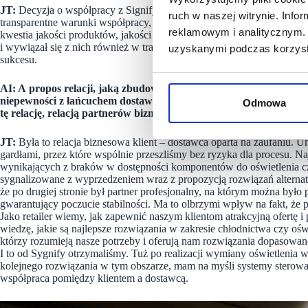
JT:
Decyzja o współpracy z Signify była dyktowana potrzebą polegani
ruch w naszej witrynie. Inf
transparentne warunki współpracy, ograniczyć ryzyko braku dostaw 
reklamowym i analitycznym. 
kwestia jakości produktów, jakości współpracy, responsywności – Sign
i wywiązał się z nich również w trakcie trwania całej inwestycji. Proj
uzyskanymi podczas korzysta
sukcesu.
AI: A propos relacji, jaką zbudowaliśmy – przy takim tempie prz
niepewności z łańcuchem dostaw… – to wszystko przetrwaliśmy w 
Odmowa
tę relację, relacją partnerów biznesowych
JT:
Była to relacja biznesowa klient – dostawca oparta na zaufaniu. U
gardłami, przez które wspólnie przeszliśmy bez ryzyka dla procesu.
wynikających z braków w dostępności komponentów do oświetlenia czy
sygnalizowane z wyprzedzeniem wraz z propozycją rozwiązań alterna
że po drugiej stronie był partner profesjonalny, na którym można było
gwarantujący poczucie stabilności. Ma to olbrzymi wpływ na fakt, że p
Jako retailer wiemy, jak zapewnić naszym klientom atrakcyjną ofertę
wiedzę, jakie są najlepsze rozwiązania w zakresie chłodnictwa czy oś
którzy rozumieją nasze potrzeby i oferują nam rozwiązania dopasowane
I to od Sygnify otrzymaliśmy. Tuż po realizacji wymiany oświetlenia
kolejnego rozwiązania w tym obszarze, mam na myśli systemy sterowa
współpraca pomiędzy klientem a dostawcą.