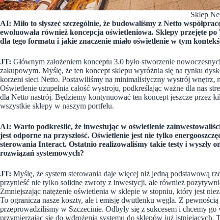
Sklep Ne
AI: Miło to słyszeć szczególnie, że budowaliśmy z Netto współprac
ewoluowała również koncepcja oświetleniowa. Sklepy przejęte po Te
dla tego formatu i jakie znaczenie miało oświetlenie w tym kontekś
JT:
Głównym założeniem konceptu 3.0 było stworzenie nowoczesnych
zakupowym. Myślę, że ten koncept sklepu wyróżnia się na rynku dys
korzeni sieci Netto. Postawiliśmy na minimalistyczny wystrój wnętrz, n
Oświetlenie uzupełnia całość wystroju, podkreślając ważne dla nas st
dla Netto nastrój. Będziemy kontynuować ten koncept jeszcze przez k
wszystkie sklepy w naszym portfelu.
AI: Warto podkreślić, że inwestując w oświetlenie zainwestowaliś
jest odporne na przyszłość. Oświetlenie jest nie tylko energooszc
sterowania Interact. Ostatnio realizowaliśmy takie testy i wyszły 
rozwiązań systemowych?
JT:
Myślę, że system sterowania daje więcej niż jedną podstawową rz
przynieść nie tylko solidne zwroty z inwestycji, ale również pozytywn
Zmniejszając natężenie oświetlenia w sklepie w stopniu, który jest ni
To ogranicza nasze koszty, ale i emisję dwutlenku węgla. Z pewnością z
przeprowadziliśmy w Szczecinie. Odbyły się z sukcesem i chcemy g
przymierzając się do wdrożenia systemu do sklepów już istniejących. 