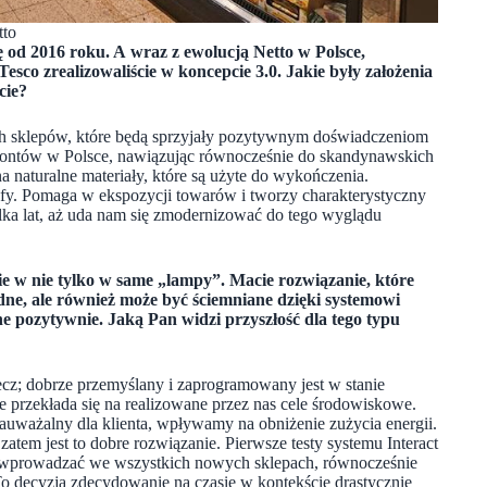
tto
ę od 2016 roku. A wraz z ewolucją Netto w Polsce,
sco zrealizowaliście w koncepcie 3.0. Jakie były założenia
cie?
 sklepów, które będą sprzyjały pozytywnym doświadczeniom
kontów w Polsce, nawiązując równocześnie do skandynawskich
a naturalne materiały, które są użyte do wykończenia.
refy. Pomaga w ekspozycji towarów i tworzy charakterystyczny
ilka lat, aż uda nam się zmodernizować do tego wyglądu
cie w nie tylko w same „lampy”. Macie rozwiązanie, które
zędne, ale również może być ściemniane dzięki systemowi
one pozytywnie. Jaką Pan widzi przyszłość dla tego typu
ecz; dobrze przemyślany i zaprogramowany jest w stanie
ie przekłada się na realizowane przez nas cele środowiskowe.
ezauważalny dla klienta, wpływamy na obniżenie zużycia energii.
atem jest to dobre rozwiązanie. Pierwsze testy systemu Interact
o wprowadzać we wszystkich nowych sklepach, równocześnie
To decyzja zdecydowanie na czasie w kontekście drastycznie