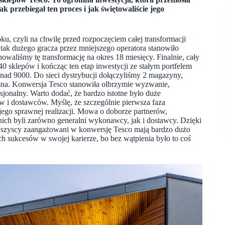
Jak przebiegał ten proces i jak świętowaliście jego
u, czyli na chwilę przed rozpoczęciem całej transformacji
 tak dużego gracza przez mniejszego operatora stanowiło
waliśmy tę transformację na okres 18 miesięcy. Finalnie, cały
0 sklepów i kończąc ten etap inwestycji ze stałym portfelem
ad 9000. Do sieci dystrybucji dołączyliśmy 2 magazyny,
omna. Konwersja Tesco stanowiła olbrzymie wyzwanie,
sjonalny. Warto dodać, że bardzo istotne było duże
i dostawców. Myślę, że szczególnie pierwsza faza
jego sprawnej realizacji. Mowa o doborze partnerów,
ich byli zarówno generalni wykonawcy, jak i dostawcy. Dzięki
 wszyscy zaangażowani w konwersję Tesco mają bardzo dużo
ch sukcesów w swojej karierze, bo bez wątpienia było to coś