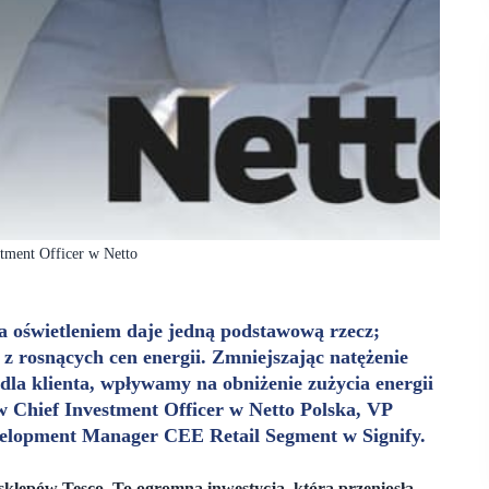
tment Officer w Netto
 oświetleniem daje jedną podstawową rzecz;
 z rosnących cen energii. Zmniejszając natężenie
 dla klienta, wpływamy na obniżenie zużycia energii
w Chief Investment Officer w Netto Polska, VP
velopment Manager CEE Retail Segment w Signify.
sklepów Tesco. To ogromna inwestycja, która przeniosła