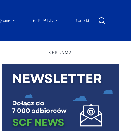
azine
SCF FALL
Kontakt
R E K L A M A