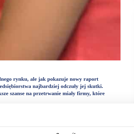
lnego rynku, ale jak pokazuje nowy raport
dsiębiorstwa najbardziej odczuły jej skutki.
sze szanse na przetrwanie miały firmy, które
nych jest ponad 90% firm, odpowiadają za 70% zatrudnienia
ibaba Group, właściciela największych platform e-handlu
 koncern dokładnie przeanalizował kondycję MŚP w mijających
022 r.