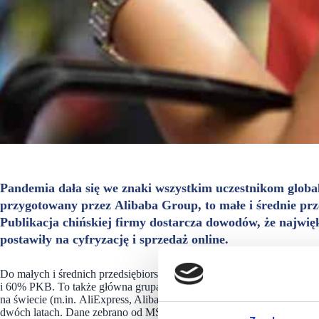
Pandemia dała się we znaki wszystkim uczestnikom globa
przygotowany przez Alibaba Group, to małe i średnie prze
Publikacja chińskiej firmy dostarcza dowodów, że najwięk
postawiły na cyfryzację i sprzedaż online.
Do małych i średnich przedsiębiorstw (MŚP) na całym świecie zalicza
i 60% PKB. To także główna grupa podmiotów obsługiwanych przez Al
na świecie (m.in. AliExpress, Alibaba.com, Lazada). Dlatego chiński
dwóch latach. Dane zebrano od MŚP w 164 krajach pod koniec maja 2