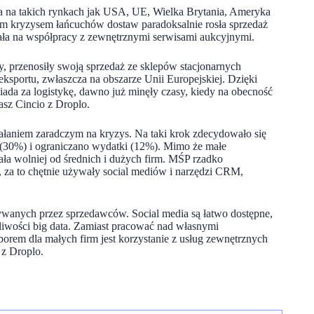
ła na takich rynkach jak USA, UE, Wielka Brytania, Ameryka
cym kryzysem łańcuchów dostaw paradoksalnie rosła sprzedaż
gała na współpracy z zewnętrznymi serwisami aukcyjnymi.
ły, przenosiły swoją sprzedaż ze sklepów stacjonarnych
 eksportu, zwłaszcza na obszarze Unii Europejskiej. Dzięki
ada za logistykę, dawno już minęły czasy, kiedy na obecność
asz Cincio z Droplo.
ałaniem zaradczym na kryzys. Na taki krok zdecydowało się
(30%) i ograniczano wydatki (12%). Mimo że małe
ała wolniej od średnich i dużych firm. MŚP rzadko
, za to chętnie używały social mediów i narzędzi CRM,
ywanych przez sprzedawców. Social media są łatwo dostępne,
żliwości big data. Zamiast pracować nad własnymi
borem dla małych firm jest korzystanie z usług zewnętrznych
 z Droplo.