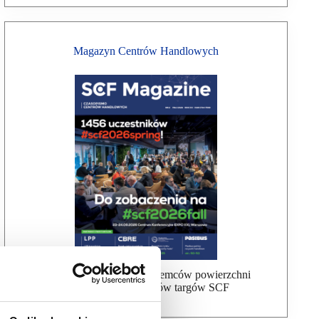
Magazyn Centrów Handlowych
Bezpłatna wysyłka dla najemców powierzchni
handlowej, uczestników targów SCF