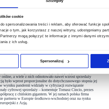
Szczegóły
óch trzecich MŚP sprzedaż spadła o przynajmniej 40%.
to co czwartą mikrofirmę, zatrudniającą poniżej 10
 plików cookie
0 osób. Najbardziej negatywne skutki pandemii odczuły MŚP
cy manualnej, która nie mogła w prosty sposób zostać
do spersonalizowania treści i reklam, aby oferować funkcje sp
dsiębiorców przypadał na marzec 2020 roku, zaś Purchasing
rów do inwestycji najniższą wartość osiągnął w połowie
ormacje o tym, jak korzystasz z naszej witryny, udostępniamy p
diach nawet znacząco przewyższyły oczekiwania sprzed
Partnerzy mogą połączyć te informacje z innymi danymi otrzym
nia z ich usług.
cja, a spadki były mniej odczuwalne w regionach o wysokim
ommerce, tym wyższy odsetek wznowienia pracy po przestoju
 firm, które odnotowały wzrost, 47% uważa, że cyfryzacja była
Spersonalizuj
Z
znego i technologii cyfrowych, były lepiej przygotowane
w online, a wiele z nich odnotowało nawet wzrost sprzedaży
ją było wprost proporcjonalne do dotychczasowego stopnia jej
 w wyniku pandemii widziały w cyfryzacji rozwiązanie
kanały cyfrowej sprzedaży – komentuje Tomasz Cincio, prezes
półpracę z chińskim gigantem. W jej ramach polska firma
ie partnera w Europie środkowo-wschodniej oraz na rynku
uropejski z Azją.