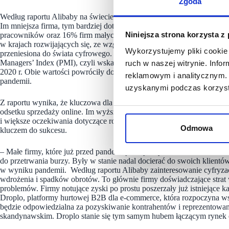
Zgoda
Według raportu Alibaby na świecie podczas pandemii w przypadku dw
Im mniejsza firma, tym bardziej dotknął ją kryzys. Całkowicie zamknię
Niniejsza strona korzysta z
pracowników oraz 16% firm małych, czyli zatrudniających od 10 do 5
w krajach rozwijających się, ze względu na większe wykorzystanie pra
Wykorzystujemy pliki cookie 
przeniesiona do świata cyfrowego. Szczyt złych nastrojów wśród prze
Managers’ Index (PMI), czyli wskaźnik mówiący o skłonności menadże
ruch w naszej witrynie. Inf
2020 r. Obie wartości powróciły do normy w połowie 2021 r., a w In
reklamowym i analitycznym. 
pandemii.
uzyskanymi podczas korzysta
Z raportu wynika, że kluczowa dla przetrwania pandemii była cyfryza
odsetku sprzedaży online. Im wyższy wskaźnik zaangażowania w e-c
i większe oczekiwania dotyczące rozwoju firmy i gospodarki. Spośród
Odmowa
kluczem do sukcesu.
– Małe firmy, które już przed pandemią korzystały z handlu elektronic
do przetrwania burzy. Były w stanie nadal docierać do swoich klientó
w wyniku pandemii. Według raportu Alibaby zainteresowanie cyfryzac
wdrożenia i spadków obrotów. To głównie firmy doświadczające strat
problemów. Firmy notujące zyski po prostu poszerzały już istniejące 
Droplo, platformy hurtowej B2B dla e-commerce, która rozpoczyna ws
będzie odpowiedzialna za pozyskiwanie kontrahentów i reprezentowan
skandynawskim. Droplo stanie się tym samym hubem łączącym rynek e