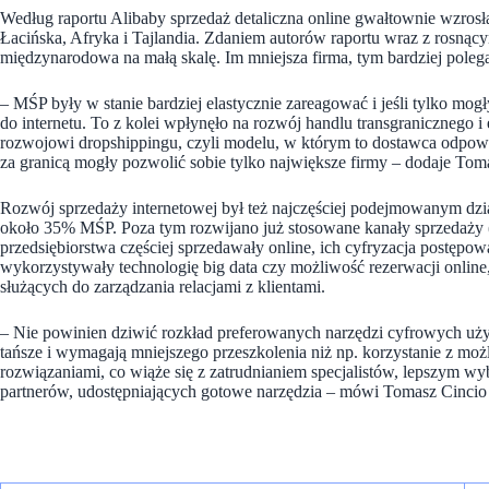
Według raportu Alibaby sprzedaż detaliczna online gwałtownie wzros
Łacińska, Afryka i Tajlandia. Zdaniem autorów raportu wraz z rosną
międzynarodowa na małą skalę. Im mniejsza firma, tym bardziej pole
– MŚP były w stanie bardziej elastycznie zareagować i jeśli tylko mog
do internetu. To z kolei wpłynęło na rozwój handlu transgranicznego i
rozwojowi dropshippingu, czyli modelu, w którym to dostawca odpowi
za granicą mogły pozwolić sobie tylko największe firmy – dodaje Tom
Rozwój sprzedaży internetowej był też najczęściej podejmowanym dzi
około 35% MŚP. Poza tym rozwijano już stosowane kanały sprzedaży 
przedsiębiorstwa częściej sprzedawały online, ich cyfryzacja postępow
wykorzystywały technologię big data czy możliwość rezerwacji online
służących do zarządzania relacjami z klientami.
– Nie powinien dziwić rozkład preferowanych narzędzi cyfrowych uż
tańsze i wymagają mniejszego przeszkolenia niż np. korzystanie z mo
rozwiązaniami, co wiąże się z zatrudnianiem specjalistów, lepszym wy
partnerów, udostępniających gotowe narzędzia – mówi Tomasz Cincio