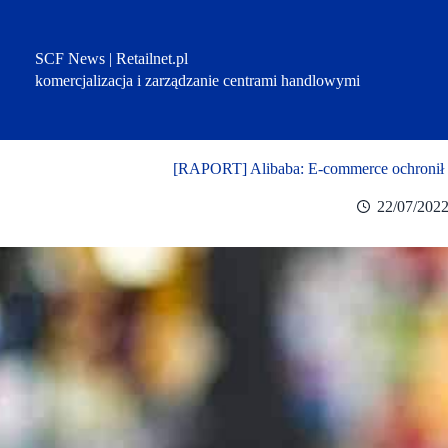
Przejdź
do
treści
SCF News | Retailnet.pl
komercjalizacja i zarządzanie centrami handlowymi
[RAPORT] Alibaba: E-commerce ochronił m
22/07/202