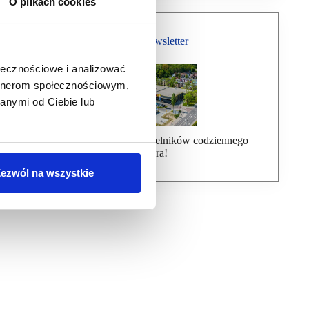
O plikach cookies
Bezpłatny Newsletter
ołecznościowe i analizować
artnerom społecznościowym,
anymi od Ciebie lub
Dołącz do ponad 7000 czytelników codziennego
newslettera!
ezwól na wszystkie