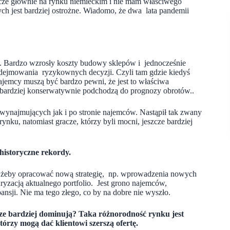
zcze głównie na rynku niemieckim i nie mam właściwego
h jest bardziej ostrożne. Wiadomo, że dwa lata pandemii
ów. Bardzo wzrosły koszty budowy sklepów i jednocześnie
odejmowania ryzykownych decyzji. Czyli tam gdzie kiedyś
 najemcy muszą być bardzo pewni, że jest to właściwa
 bardziej konserwatywnie podchodzą do prognozy obrotów..
 wynajmujących jak i po stronie najemców. Nastąpił tak zwany
rynku, natomiast gracze, którzy byli mocni, jeszcze bardziej
historyczne rekordy.
o, żeby opracować nową strategię, np. wprowadzenia nowych
yzacją aktualnego portfolio. Jest grono najemców,
ansji. Nie ma tego złego, co by na dobre nie wyszło.
eszcze bardziej dominują? Taka różnorodność rynku jest
tórzy mogą dać klientowi szerszą ofertę.