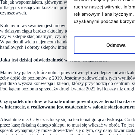
Tak jak wspomniałem, głównym wyzwaniem jest wciąż pewna doza nie
ruch w naszej witrynie. Inf
inflacją i z rosnącymi kosztami prowadzenia biznesu. Przekłada się to
czynszowych.
reklamowym i analitycznym. 
uzyskanymi podczas korzysta
Kolejnym wyzwaniem jest umowne określenie tego w jaki sposób sklep
w dalszym ciągu bardzo aktualny temat. Można prowadzić bardzo długi
czy w sklepie stacjonarnym, czy może w Internecie? Konia z rzędem t
W pandemii wielu najemcom handel online pozwolił przetrwać, natomia
Odmowa
handlowych i obroty sklepów internetowych wracają do poziomów sp
Jaka jest dzisiaj odwiedzalność w Waszych galeriach?
Mamy trzy galerie, które notują prawie dwucyfrowo lepsze odwiedzalno
żeby dojść do poziomów z 2019. Jesteśmy zadowoleni z tych wyników
jest dużo wyższa konwersja i klienci, którzy przychodzą do centrum s
Pod kątem poziomu sprzedaży drugi kwartał 2022 był lepszy niż drugi
Czy spadek obrotów w kanale online powoduje, że temat bardzo wr
w internecie, a realizowana jest ostatecznie w salonie stacjonarny
Absolutnie nie. Cały czas toczy się na ten temat gorąca dyskusja. Co
przez kasę fiskalną danego sklepu, to musi się wliczać w obrót. To jes
sposób wynajmujący może dowiedzieć się o tym, czy dany towar został s