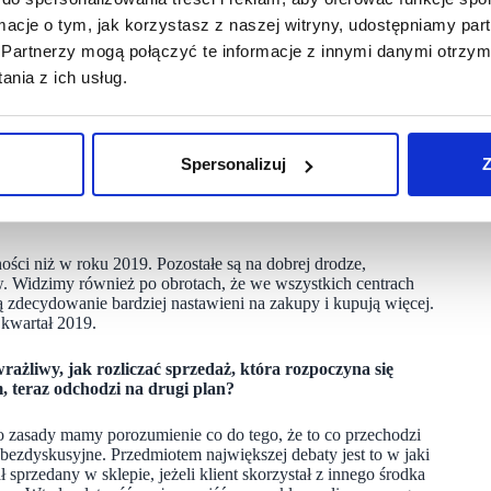
pewności związana wcześniej z pandemią, a teraz z wojną,
ormacje o tym, jak korzystasz z naszej witryny, udostępniamy p
 oczywiście na dyskusje na temat okresów najmu i stawek
Partnerzy mogą połączyć te informacje z innymi danymi otrzym
nia z ich usług.
 stacjonarny wpisuje się w strategię omnichannel. To jest
e dyskusje o tym, gdzie rozpoczyna się proces zakupu,
emu, kto znajdzie jedyną słuszną odpowiedź na to pytanie.
st już teraz widzimy, że klienci wracają do centrów
Spersonalizuj
Z
rzed pandemii.
ści niż w roku 2019. Pozostałe są na dobrej drodze,
. Widzimy również po obrotach, że we wszystkich centrach
ą zdecydowanie bardziej nastawieni na zakupy i kupują więcej.
 kwartał 2019.
ażliwy, jak rozliczać sprzedaż, która rozpoczyna się
m, teraz odchodzi na drugi plan?
 do zasady mamy porozumienie co do tego, że to co przechodzi
t bezdyskusyjne. Przedmiotem największej debaty jest to w jaki
przedany w sklepie, jeżeli klient skorzystał z innego środka