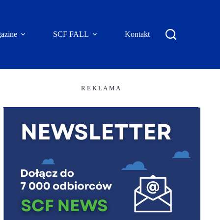
azine
SCF FALL
Kontakt
R E K L A M A