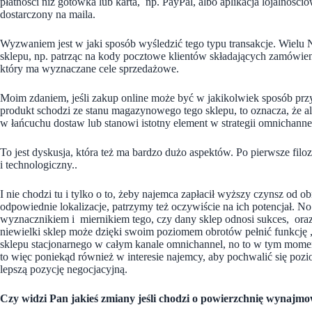
płatności niż gotówka lub karta, np. PayPal, albo aplikacja lojalnośc
dostarczony na maila.
Wyzwaniem jest w jaki sposób wyśledzić tego typu transakcje. Wielu
sklepu, np. patrząc na kody pocztowe klientów składających zamówienie.
który ma wyznaczane cele sprzedażowe.
Moim zdaniem, jeśli zakup online może być w jakikolwiek sposób prz
produkt schodzi ze stanu magazynowego tego sklepu, to oznacza, że 
w łańcuchu dostaw lub stanowi istotny element w strategii omnichanne
To jest dyskusja, która też ma bardzo dużo aspektów. Po pierwsze filoz
i technologiczny..
I nie chodzi tu i tylko o to, żeby najemca zapłacił wyższy czynsz od ob
odpowiednie lokalizacje, patrzymy też oczywiście na ich potencjał. N
wyznacznikiem i miernikiem tego, czy dany sklep odnosi sukces, oraz
niewielki sklep może dzięki swoim poziomem obrotów pełnić funkcję „
sklepu stacjonarnego w całym kanale omnichannel, no to w tym momenc
to więc poniekąd również w interesie najemcy, aby pochwalić się p
lepszą pozycję negocjacyjną.
Czy widzi Pan jakieś zmiany jeśli chodzi o powierzchnię wynaj