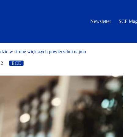
Newsletter
SCF Mag
ie w stronę większych powierzchni najmu
22
ECE