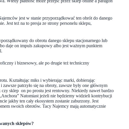
iowa. Wtedy płatność może przejść przez sklep online a paragon
 Najemców jest w stanie przyporządkować ten obrót do danego
 Jest też na to presja ze strony personelu sklepu,
yporządkowany do obrotu danego sklepu stacjonarnego lub
albo daje on impuls zakupowy albo jest ważnym punktem
l.
oficzny i biznesowy, ale po drugie też techniczny
rotu. Kształtując miks i wybierając marki, dobierając
o i zawsze patrzyło się na obroty, zawsze były one głównym
 czy sklep on po prostu jest rentowny. Niekiedy nawet bardzo
Anchora” Natomiast jeżeli nie będziemy widzieli kontrybucji
ie jakby ten cały ekosystem zostanie zaburzony. Jest
oziomem swoich obrotów. Tacy Najemcy mają automatycznie
mowanych sklepów?