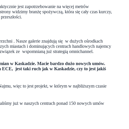
aktycznie jest zapotrzebowanie na więcej metrów
strony widzimy branżę spożywczą, która się cały czas kurczy,
 przeszłości.
erzchni . Nasze galerie znajdują się w dużych ośrodkach
szych miastach i dominujących centrach handlowych najemcy
a związek ze wspomnianą już strategią omnichannel.
zmian w Kaskadzie. Macie bardzo dużo nowych umów.
ECE, jest taki ruch jak w Kaskadzie, czy to jest jakiś
mu, więc to jest projekt, w którym w najbliższym czasie
saliśmy już w naszych centrach ponad 150 nowych umów