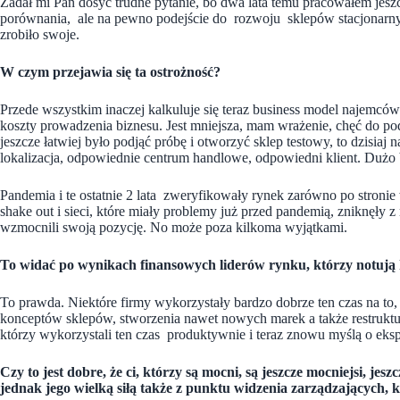
Zadał mi Pan dosyć trudne pytanie, bo dwa lata temu pracowałem jes
porównania, ale na pewno podejście do rozwoju sklepów stacjonarnyc
zrobiło swoje.
W czym przejawia się ta ostrożność?
Przede wszystkim inaczej kalkuluje się teraz business model najemc
koszty prowadzenia biznesu. Jest mniejsza, mam wrażenie, chęć do p
jeszcze łatwiej było podjąć próbę i otworzyć sklep testowy, to dzisiaj
lokalizacja, odpowiednie centrum handlowe, odpowiedni klient. Dużo
Pandemia i te ostatnie 2 lata zweryfikowały rynek zarówno po stronie
shake out i sieci, które miały problemy już przed pandemią, zniknęły z 
wzmocnili swoją pozycję. No może poza kilkoma wyjątkami.
To widać po wynikach finansowych liderów rynku, którzy notują 
To prawda. Niektóre firmy wykorzystały bardzo dobrze ten czas na t
konceptów sklepów, stworzenia nawet nowych marek a także restruktur
którzy wykorzystali ten czas produktywnie i teraz znowu myślą o eksp
Czy to jest dobre, że ci, którzy są mocni, są jeszcze mocniejsi, j
jednak jego wielką siłą także z punktu widzenia zarządzających, k