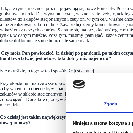
Tak, ale rynek nie znosi próżni, pojawiają się nowe koncepty. Polsk
globalnych marek. Dla wynajmujących, ważne jest to, żeby rynek był z
klientów do sklepów stacjonarnych i żeby oni w tym celu właśnie chcie
a nie zrealizować zakup online. Zawsze będziemy koncentrować się na 
w każdym z naszych centrów. Staramy się, na przykład wzbogacać mi
rynku, w danym mieście. Poza tym, musimy pamiętać, każde centrum ha
dobrze dokładnie te same branże i te same marki.
Czy może Pan powiedzieć, że dzisiaj po pandemii, po takim oczysz
handlową łatwiej jest ułożyć taki dobry mix najemców?
Nie określiłbym tego w taki sposób, że jest łatwiej.
Przy układaniu mixu zawsze obowiązywały i będą obowiązywały podobn
żeby w centrum obecne były marki, które sprawią, że klient będzie mi
zakupów w sklepie stacjonarnym. Po drugie, żeby były to stabilne i z
zobowiązań. Dodatkowo, oczywiście bardzo mile widziane są innowacyj
Zgoda
nie widzieli.
Co dzisiaj jest takim największym wyzwaniem, kiedy Pan siada d
nowej umowy?
Niniejsza strona korzysta z
Wykorzystujemy pliki cookie 