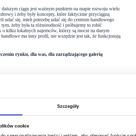
a w dalszym ciągu jest ważnym punktem na mapie rozwoju wielu
drowy i żeby były koncepty, które faktycznie przyciągną
li udać się, mieli potrzebę udać się do centrum handlowego
tym, żeby była ta różnorodność i próbujemy to robić
x o kilku lokalnych najemców, którzy są mocni na danym
ndlowe ma inny profil, nie wszędzie jest tak, że funkcjonują
czeniu rynku, dla was, dla zarządzającego galerią
e zasady, czyli w interesie wynajmującego jest to,
ał potrzebę przyjścia do centrum handlowego i zrobienia
drowe finansowo firmy, które wywiązują się ze swoich
ne koncepty, które oferują klientom coś, czego jeszcze
Szczegóły
o negocjacji w sprawie przedłużenia umowy, albo w sprawie
 plików cookie
do spersonalizowania treści i reklam, aby oferować funkcje sp