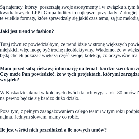
Są najemcy, którzy poszerzają swoje asortymenty i w związku z tym f
kwadratowych. LPP i Grupa Inditex to najlepsze przykłady. Z drugiej 
te wielkie formaty, które sprawdzały się jakiś czas temu, są już melodią
Jaki jest trend w fashion?
Tutaj również powiedziałbym, że trend idzie w stronę większych powi
miejskich więc mogę być trochę nieobiektywny. Wiadomo, że w więk
będą chcieli pokazać większą część swojej kolekcji, co oczywiście m
Mam przed sobą ciekawą informację na temat bardzo szerokim 
Czy może Pan powiedzieć, że w tych projektach, którymi zarządza 
wyjątek?
W Kaskadzie akurat w kolejnych dwóch latach wygasa ok. 80 umów Naj
na pewno będzie się bardzo dużo działo..
Poza tym, z pełnym zaangażowaniem całego teamu w tym roku podpi
najmu. Jednym słowem, mamy co robić.
Ile jest wśród nich przedłużeń a ile nowych umów?