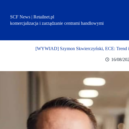
Przejdź
do
treści
SCF News | Retailnet.pl
komercjalizacja i zarządzanie centrami handlowymi
[WYWIAD] Szymon Skwierczyński, ECE: Trend idz
16/08/20