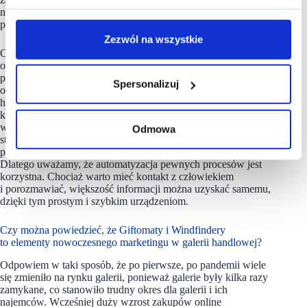
na wartość karty, ponieważ klienci starają się wykorzystać
pozostałe na niej środki przed jej wygaśnięciem.
Zezwól na wszystkie
Oba urządzenia – Wayfindery, czyli centra informacyjne
oraz Giftomaty, czyli automaty do kupowania kart
podarunkowych są tożsame z funkcjami recepcji. Obecnie
Spersonalizuj
obserwujemy trend eliminowania recepcji w galeriach
handlowych, ponieważ ich obsługa wymaga zatrudnienia ludzi,
którzy czasami są zniechęceni i nudzą się w pracy. Jednak
w momencie, kiedy można kupić karty w automacie, ludzie
Odmowa
stają się mniej potrzebni. Informacje, które udzielane były
przez recepcję, można znaleźć na naszych urządzeniach.
Dlatego uważamy, że automatyzacja pewnych procesów jest
korzystna. Chociaż warto mieć kontakt z człowiekiem
i porozmawiać, większość informacji można uzyskać samemu,
dzięki tym prostym i szybkim urządzeniom.
Czy można powiedzieć, że Giftomaty i Windfindery
to elementy nowoczesnego marketingu w galerii handlowej?
Odpowiem w taki sposób, że po pierwsze, po pandemii wiele
się zmieniło na rynku galerii, ponieważ galerie były kilka razy
zamykane, co stanowiło trudny okres dla galerii i ich
najemców. Wcześniej duży wzrost zakupów online