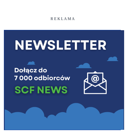
R E K L A M A