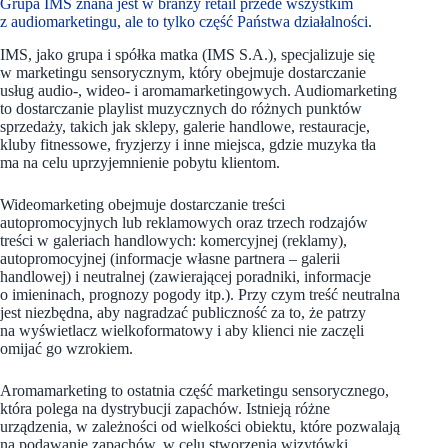
Grupa IMS znana jest w branży retail przede wszystkim
z audiomarketingu, ale to tylko część Państwa działalności.
IMS, jako grupa i spółka matka (IMS S.A.), specjalizuje się
w marketingu sensorycznym, który obejmuje dostarczanie
usług audio-, wideo- i aromamarketingowych. Audiomarketing
to dostarczanie playlist muzycznych do różnych punktów
sprzedaży, takich jak sklepy, galerie handlowe, restauracje,
kluby fitnessowe, fryzjerzy i inne miejsca, gdzie muzyka tła
ma na celu uprzyjemnienie pobytu klientom.
Wideomarketing obejmuje dostarczanie treści
autopromocyjnych lub reklamowych oraz trzech rodzajów
treści w galeriach handlowych: komercyjnej (reklamy),
autopromocyjnej (informacje własne partnera – galerii
handlowej) i neutralnej (zawierającej poradniki, informacje
o imieninach, prognozy pogody itp.). Przy czym treść neutralna
jest niezbędna, aby nagradzać publiczność za to, że patrzy
na wyświetlacz wielkoformatowy i aby klienci nie zaczęli
omijać go wzrokiem.
Aromamarketing to ostatnia część marketingu sensorycznego,
która polega na dystrybucji zapachów. Istnieją różne
urządzenia, w zależności od wielkości obiektu, które pozwalają
na podawanie zapachów, w celu stworzenia wizytówki