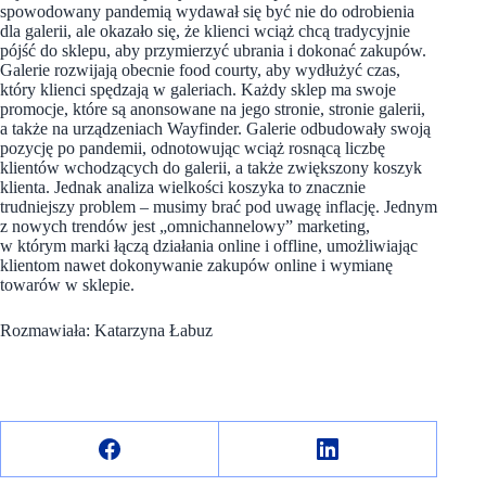
spowodowany pandemią wydawał się być nie do odrobienia
dla galerii, ale okazało się, że klienci wciąż chcą tradycyjnie
pójść do sklepu, aby przymierzyć ubrania i dokonać zakupów.
Galerie rozwijają obecnie food courty, aby wydłużyć czas,
który klienci spędzają w galeriach. Każdy sklep ma swoje
promocje, które są anonsowane na jego stronie, stronie galerii,
a także na urządzeniach Wayfinder. Galerie odbudowały swoją
pozycję po pandemii, odnotowując wciąż rosnącą liczbę
klientów wchodzących do galerii, a także zwiększony koszyk
klienta. Jednak analiza wielkości koszyka to znacznie
trudniejszy problem – musimy brać pod uwagę inflację. Jednym
z nowych trendów jest „omnichannelowy” marketing,
w którym marki łączą działania online i offline, umożliwiając
klientom nawet dokonywanie zakupów online i wymianę
towarów w sklepie.
Rozmawiała: Katarzyna Łabuz