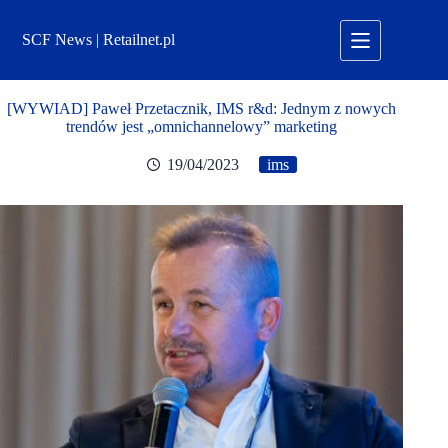
Przejdź
do
SCF News | Retailnet.pl
treści
[WYWIAD] Paweł Przetacznik, IMS r&d: Jednym z nowych
trendów jest „omnichannelowy” marketing
19/04/2023
ims