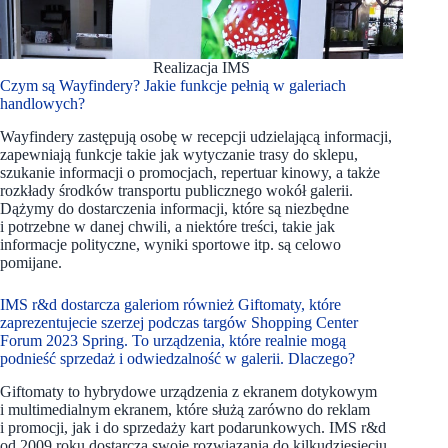
Realizacja IMS
Czym są Wayfindery? Jakie funkcje pełnią w galeriach
handlowych?
Wayfindery zastępują osobę w recepcji udzielającą informacji,
zapewniają funkcje takie jak wytyczanie trasy do sklepu,
szukanie informacji o promocjach, repertuar kinowy, a także
rozkłady środków transportu publicznego wokół galerii.
Dążymy do dostarczenia informacji, które są niezbędne
i potrzebne w danej chwili, a niektóre treści, takie jak
informacje polityczne, wyniki sportowe itp. są celowo
pomijane.
IMS r&d dostarcza galeriom również Giftomaty, które
zaprezentujecie szerzej podczas targów Shopping Center
Forum 2023 Spring. To urządzenia, które realnie mogą
podnieść sprzedaż i odwiedzalność w galerii. Dlaczego?
Giftomaty to hybrydowe urządzenia z ekranem dotykowym
i multimedialnym ekranem, które służą zarówno do reklam
i promocji, jak i do sprzedaży kart podarunkowych. IMS r&d
od 2009 roku dostarcza swoje rozwiązania do kilkudziesięciu