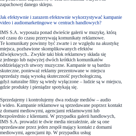
zapachowej danego sklepu.
Jak efektywnie i zarazem efektownie wykorzystywać kampanie
video i audiomarketingowe w centrach handlowych?
IMS S.A. wyposaża ponad dwieście galerii w muzykę, którą
od czasu do czasu przerywają komunikaty reklamowe.
Te komunikaty powinny być zwarte i ze względu na akustykę
miejsca, pozbawione skomplikowanych efektów
dźwiękowych.. Zwykle taki blok reklamowy składa się
z jednego lub najwyżej dwóch krótkich komunikatów
oddzielających utwory muzyczne. Kampanie te są bardzo
skuteczne, ponieważ reklamy prezentowane w miejscu
sprzedaży mają wysoką skuteczność psychologiczną,
gdyż naturalne filtry są wtedy wyłączone – ludzie są w miejscu,
gdzie produkty i pieniądze spotykają się.
Sprzedajemy i kontrolujemy dwa rodzaje mediów – audio
i wideo. Kampanie reklamowe są sprzedawane poprzez kontakt
z domami mediowymi, agencjami reklamowymi lub
bezpośrednio z klientami. W przypadku galerii handlowych,
IMS S.A. prowadzi te dwie media niezależnie, ale są one
sprzedawane przez jeden zespół mający kontakt z domami
mediowymi, agencjami itp. W przypadku usług