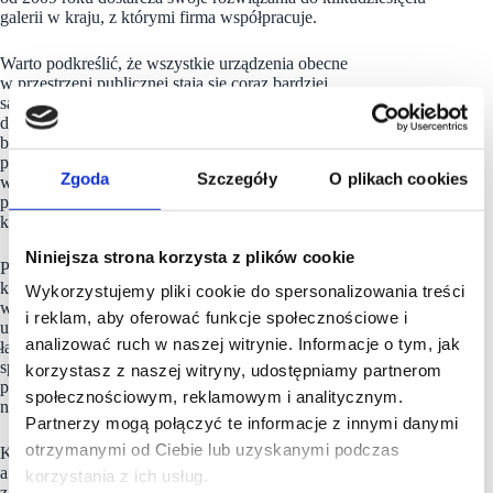
galerii w kraju, z którymi firma współpracuje.
Warto podkreślić, że wszystkie urządzenia obecne
w przestrzeni publicznej stają się coraz bardziej
samoobsługowe – vendingowe. Osobiście nie rozumiem,
dlaczego ludzie wciąż stoją w długich kolejkach, aby kupić
bilety na stacjach kolejowych, kiedy istnieją biletomaty,
parkomaty i inne urządzenia, takie jak te znajdujące się
Zgoda
Szczegóły
O plikach cookies
w McDonaldzie. Te urządzenia eliminują zbędne miejsca pracy,
przyspieszają proces zakupu i są bardziej wygodne dla
klientów.
Niniejsza strona korzysta z plików cookie
Podobnie jest w przypadku Giftomatów, gdzie można kupić
karty podarunkowe za pomocą karty kredytowej lub debetowej
Wykorzystujemy pliki cookie do spersonalizowania treści
w ciągu zaledwie minuty. Klienci są nauczeni korzystać z tych
i reklam, aby oferować funkcje społecznościowe i
urządzeń, a prosta i intuicyjna aplikacja sprawia, że ​​są one
analizować ruch w naszej witrynie. Informacje o tym, jak
łatwe w obsłudze. Karty podarunkowe są również dobrym
sposobem wsparcia dla najemców w galeriach handlowych,
korzystasz z naszej witryny, udostępniamy partnerom
ponieważ klienci, którzy je kupują, mają jedyną szansę
społecznościowym, reklamowym i analitycznym.
na zakupy w sklepach znajdujących się w galerii.
Partnerzy mogą połączyć te informacje z innymi danymi
otrzymanymi od Ciebie lub uzyskanymi podczas
Karta podarunkowa może być również używana wielokrotnie,
a klienci mogą w każdej chwili sprawdzić stan swojego konta
korzystania z ich usług.
za pomocą skanera QR kodu. To pozytywnie wpływa