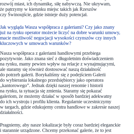
rozwój miast, ich dynamikę, siłę nabywczą. Nie ukrywam,
że patrzymy w kierunku miejsc takich jak Rzeszów
czy Świnoujście, gdzie istnieje duży potencjał.
Jak wygląda Wasza współpraca z galeriami? Czy jako znany
już na rynku operator możecie liczyć na dobre warunki umowy,
macie możliwość negocjacji wysokości czynszów czy innych
kluczowych w umowach warunków?
Nasza współpraca z galeriami handlowymi przebiega
pozytywnie. Jako znana sieć z długoletnim doświadczeniem
na rynku, mamy pewien wpływ na relacje z wynajmującymi,
ale staramy się również dostosować naszą działalność
do potrzeb galerii. Borykaliśmy się z podejściem Galerii
do wybierania lokalnego przedsiębiorcy jako operatora
„kantorowego”. Jednak dzięki naszej renomie i historii
na rynku, ta sytuacja się zmienia. Staramy się pokazać
galeriom, że możemy działać w sposób bardziej adekwatny
do ich wystroju i profilu klienta. Regularnie uczestniczymy
w targach, gdzie edukujemy centra handlowe w zakresie naszej
działalności.
Pragniemy, aby nasze lokalizacje były coraz bardziej eleganckie
i starannie urządzone. Chcemy przekonać galerie, że to jest