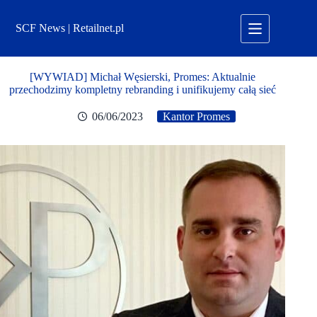
Przejdź
do
SCF News | Retailnet.pl
treści
[WYWIAD] Michał Węsierski, Promes: Aktualnie
przechodzimy kompletny rebranding i unifikujemy całą sieć
06/06/2023
Kantor Promes