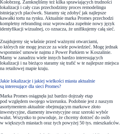
Kołobrzeg. Zamknęliśmy też kilka sprawiających trudności
lokalizacji i cały czas przechodzimy proces remodelingu
istniejących placówek. Staramy się zdobyć jak najlepsze
kawałki tortu na rynku. Aktualnie marka Promes przechodzi
kompletny rebranding oraz wprowadza zupełnie nowy język
identyfikacji wizualnej, co oznacza, że unifikujemy całą sieć.
Znajdujemy się właśnie przed ważnymi otwarciami,
o których nie mogę jeszcze za wiele powiedzieć. Mogę jednak
wspomnieć umowie najmu z Power Parkiem w Koszalinie.
Mamy w zanadrzu wiele innych bardzo interesujących
lokalizacji i na bieżąco staramy się trafić w te najlepsze miejsca
na retailowej mapie kraju.
Jakie lokalizacje i jakiej wielkości miasta aktualnie
są interesujące dla sieci Promes?
Marka Promes osiągnęła już bardzo dojrzały etap
pod względem swojego wizerunku. Podobnie jest z naszym
asortymentem aktualnie obejmującym markowe złoto
inwestycyjne, diamenty inwestycyjne oraz szeroki wybór
walut. Wszystko to powoduje, że chcemy dotrzeć do osób
w większych miastach oraz tych powyżej 50 tys. mieszkańców.