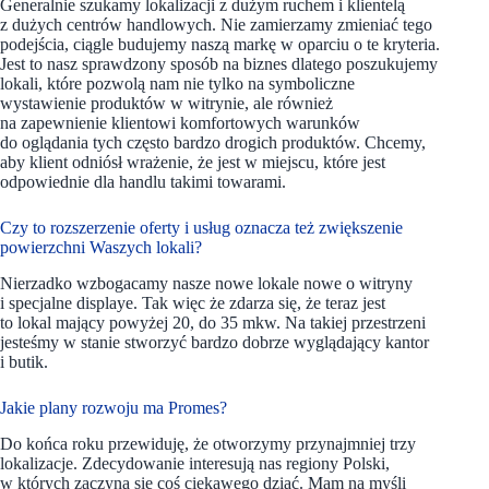
Generalnie szukamy lokalizacji z dużym ruchem i klientelą
z dużych centrów handlowych. Nie zamierzamy zmieniać tego
podejścia, ciągle budujemy naszą markę w oparciu o te kryteria.
Jest to nasz sprawdzony sposób na biznes dlatego poszukujemy
lokali, które pozwolą nam nie tylko na symboliczne
wystawienie produktów w witrynie, ale również
na zapewnienie klientowi komfortowych warunków
do oglądania tych często bardzo drogich produktów. Chcemy,
aby klient odniósł wrażenie, że jest w miejscu, które jest
odpowiednie dla handlu takimi towarami.
Czy to rozszerzenie oferty i usług oznacza też zwiększenie
powierzchni Waszych lokali?
Nierzadko wzbogacamy nasze nowe lokale nowe o witryny
i specjalne displaye. Tak więc że zdarza się, że teraz jest
to lokal mający powyżej 20, do 35 mkw. Na takiej przestrzeni
jesteśmy w stanie stworzyć bardzo dobrze wyglądający kantor
i butik.
Jakie plany rozwoju ma Promes?
Do końca roku przewiduję, że otworzymy przynajmniej trzy
lokalizacje. Zdecydowanie interesują nas regiony Polski,
w których zaczyna się coś ciekawego dziać. Mam na myśli