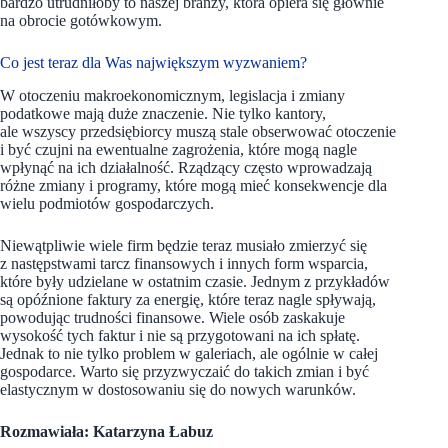
bardzo utrudniłoby to naszej branży, która opiera się głównie
na obrocie gotówkowym.
Co jest teraz dla Was największym wyzwaniem?
W otoczeniu makroekonomicznym, legislacja i zmiany
podatkowe mają duże znaczenie. Nie tylko kantory,
ale wszyscy przedsiębiorcy muszą stale obserwować otoczenie
i być czujni na ewentualne zagrożenia, które mogą nagle
wpłynąć na ich działalność. Rządzący często wprowadzają
różne zmiany i programy, które mogą mieć konsekwencje dla
wielu podmiotów gospodarczych.
Niewątpliwie wiele firm będzie teraz musiało zmierzyć się
z następstwami tarcz finansowych i innych form wsparcia,
które były udzielane w ostatnim czasie. Jednym z przykładów
są opóźnione faktury za energię, które teraz nagle spływają,
powodując trudności finansowe. Wiele osób zaskakuje
wysokość tych faktur i nie są przygotowani na ich spłatę.
Jednak to nie tylko problem w galeriach, ale ogólnie w całej
gospodarce. Warto się przyzwyczaić do takich zmian i być
elastycznym w dostosowaniu się do nowych warunków.
Rozmawiała: Katarzyna Łabuz