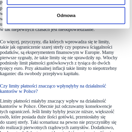
PKB. Rzadko się o tym mówi, ale stanowi to rodzaj
płynnościowego bufora dla całego systemu finansowego
w Polsce, a do tego dochodzą również zasoby w złocie, które
Odmowa
w ostatnim czasie, znacząco się zwiększyły. W związku z tym
uważam, że pozbywanie się tego bufora płynnościowego
w tak niepewnych czasach jest nieodpowiedzialne.
Co więcej, przyczyny, dla których wprowadza się te limity,
takie jak ograniczenie szarej strefy czy poprawa ściągalności
podatków, są eksperymentem finansowym w Europie. Mamy
pierwsze sygnały, że takie limity się nie sprawdziły np. Włochy
podniosły limit płatności gotówkowych z tysiąca do dwóch
tysięcy euro. Przy aktualnej inflacji takie limity to niepotrzebny
kaganiec dla swobody przepływu kapitału.
Czy limity płatności znacząco wpłynęłyby na działalność
kantorów w Polsce?
Limity płatności miałyby znaczący wpływ na działalność
kantorów w Polsce. Obecnie już odczuwamy konsekwencje
tych ograniczeń. Jeśli limity byłyby jeszcze niższe, większość
osób, które posiada duże ilości gotówki, przeniosłaby się
do szarej strefy. Taki scenariusz na pewno nie przyczyniłby się
do realizacji pierwotnych rządowych zamysłów. Dodatkowo,