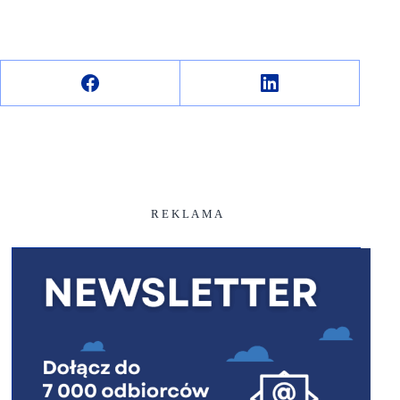
R E K L A M A