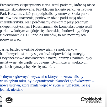
Prowadzimy eksperymenty z tzw. retail parkami, które są nieco
inaczej skonstruowane. Przykładem takiego parku jest Power
Park Koszalin, z którym podpisaliśmy umowę. Skala parku
ma również znaczenie, ponieważ różne parki mają różne
charakterystyki. Jeśli porównamy dyskont z przyłączonym
sklepem optycznym i Rossmannem do kompleksowego retail
parku, w którym znajduje się także sklep budowlany, sklep
z elektroniką AGD i inne 20 sklepów, to nie możemy ich
porównywać.
Jasne, bardzo uważnie obserwujemy rynek parków
handlowych i staramy się znaleźć odpowiednią strategię.
Dotychczasowe doświadczenia naszej branży z parkami były
negatywne, ale ciągle próbujemy. Być może w większych
parkach sytuacja będzie się różnić…
Jednym z głównych wyzwań o których rozmawialiśmy
w ubiegłym roku, było ograniczenie płatności gotówkowych –
nowa ustawa, która miała wejść w życie w tym roku. To się
jednak nie stało.
W Polsce zasadniczo nadal obowiązuje praktyka
wprowadzania przepisów w sposób niebezpośredni, poprzez
ustawy, które nie są specjalnie przeznaczone do regulacji tego