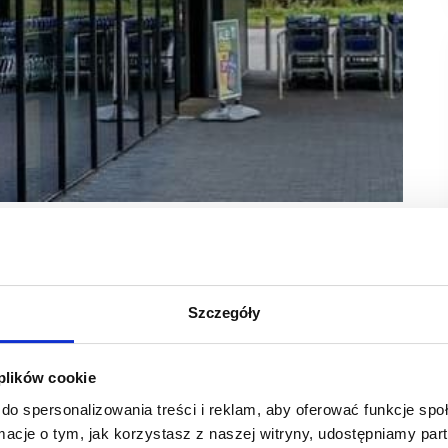
zadaniem jest wsparcie transformacji cyfrowej Grupy
lokalizowany jest w samym sercu Polski, w Krakowie
Szczegóły
rd. Wsparciem w tym zakresie jest właśnie ALDI Technology
 plików cookie
 podstawę przyspieszenia digitalizacji dla całej Grupy ALDI
dzenia zaawansowanych projektów technologicznych w ramach
do spersonalizowania treści i reklam, aby oferować funkcje sp
znesowych.
ormacje o tym, jak korzystasz z naszej witryny, udostępniamy p