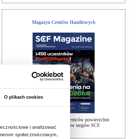
Magazyn Centrów Handlowych
O plikach cookies
Bezpłatna wysyłka dla najemców powierzchni
handlowej, uczestników targów SCF
ołecznościowe i analizować
artnerom społecznościowym,