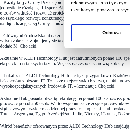
– Każdy kraj z Grupy Przedsiębiorstw ALDI Nord ma swój lokalny zespó
reklamowym i analitycznym. 
jednostki te różnią się. Eksperci ALDI Technology Hub współpracuj
uzyskanymi podczas korzysta
o to, aby wdrażać i rozwijać projekty technologiczne. Taka synergia
do szybkiego rozwoju konkurencyjnych projektów i produktów zaaw
na digitalizację całej Grupy – mówi Maciej Chojecki, Dyrektor Zarz
Odmowa
– Głównymi środowiskami naszej pracy są systemy SAP, Power BI, Ja
w tym zakresie. Zajmujemy się także projektowaniem i zarządzaniem 
dodaje M. Chojecki.
Aktualnie w ALDI Technology Hub jest zatrudnionych ponad 100 spec
eksperckim i starszych stażem. Większość zespołu stanowią kobiety.
– Lokalizacja ALDI Technology Hub nie była przypadkowa. Kraków ora
i ekspertów z obszaru IT. To także miejsce styku biznesu, nauki i nowy
wysokospecjalistycznych środowisk IT. – komentuje Chojecki.
Aktualnie Hub posiada otwartą rekrutację na ponad 100 stanowisk p
pracować ponad 250 osób. Warto wspomnieć, że zespół pracowników
stąd bazowym językiem codziennej pracy jest angielski. Hub posiada akt
Turcja, Argentyna, Egipt, Azerbejdżan, Indie, Niemcy, Ukraina, Biało
Wśród benefitów oferowanych przez ALDI Technology Hub znajdują 