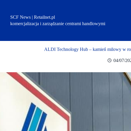
Przejdź
do
treści
SCF News | Retailnet.pl
komercjalizacja i zarządzanie centrami handlowymi
ALDI Technology Hub – kamień milowy w roz
04/07/20