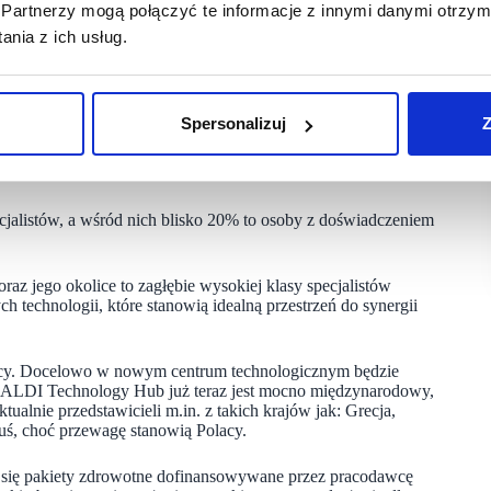
ł ekspertów z zakresu IT, ale kompetencyjnie i strukturalnie
Partnerzy mogą połączyć te informacje z innymi danymi otrzym
ą bezpośrednio z centralą ALDI w Niemczech. Wspólnie dbamy
nia z ich usług.
 międzynarodowych zespołów eksperckich przyczyni się
ansowanych cyfrowo, mających bezpośredni wpływ
ądzający ALDI Technology Hub.
Spersonalizuj
Z
va, UIPath, dlatego szukamy specjalistów z doświadczeniem
procesami IT, projektami oraz testowaniem oprogramowania –
jalistów, a wśród nich blisko 20% to osoby z doświadczeniem
z jego okolice to zagłębie wysokiej klasy specjalistów
ch technologii, które stanowią idealną przestrzeń do synergii
racy. Docelowo w nowym centrum technologicznym będzie
 ALDI Technology Hub już teraz jest mocno międzynarodowy,
ualnie przedstawicieli m.in. z takich krajów jak: Grecja,
ruś, choć przewagę stanowią Polacy.
się pakiety zdrowotne dofinansowywane przez pracodawcę