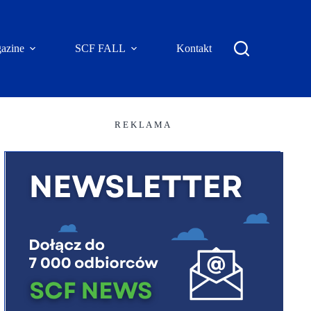
azine
SCF FALL
Kontakt
R E K L A M A