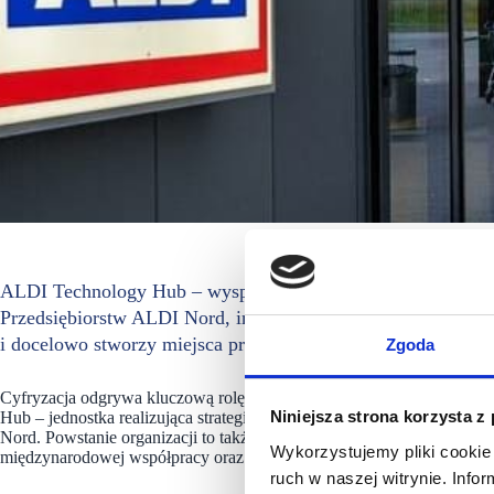
ALDI Technology Hub – wyspecjalizowana jednostka, której 
Przedsiębiorstw ALDI Nord, intensywnie się rozwija. Hub z
i docelowo stworzy miejsca pracy dla ponad 250 osób.
Zgoda
Cyfryzacja odgrywa kluczową rolę w strategicznych planach ALDI No
Niniejsza strona korzysta z
Hub – jednostka realizująca strategiczne cele z zakresu IT, stanowiąca
Nord. Powstanie organizacji to także wsparcie dla sprawnego prowa
Wykorzystujemy pliki cookie 
międzynarodowej współpracy oraz pomoc w usprawnieniu operacji bi
ruch w naszej witrynie. Inf