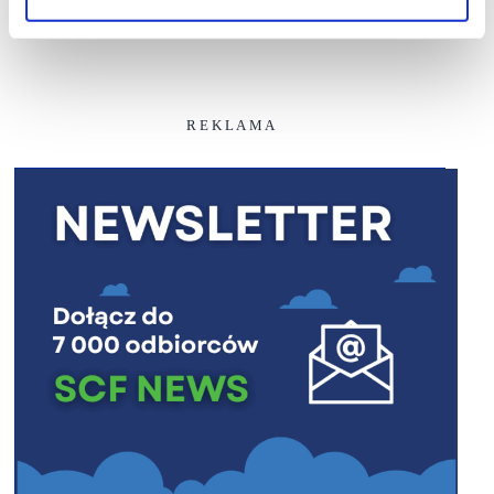
R E K L A M A