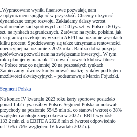
„Wypracowane wyniki finansowe pozwalają nam
z optymizmem spoglądać w przyszłość. Chcemy utrzymać
dynamiczne tempo rozwoju. Zakładamy dalszy wzrost
wolumenów kart sportowych: o 150 tys. szt. w Polsce i 80 tys.
szt. na rynkach zagranicznych. Zarówno na rynku polskim, jak
i za granicą oczekujemy wzrostu ARPU na poziomie wysokich
kilku procent. Spodziewamy się także utrzymania rentowności
operacyjnej na poziomie z 2023 roku. Bardzo dobra pozycja
gotówkowa pozwoli nam na zwiększanie inwestycji. W tym
roku planujemy m.in. ok. 15 otwarć nowych klubów fitness
w Polsce oraz co najmniej 20 na pozostałych rynkach.
Zamierzamy również kontynuować analizę rynków pod kątem
możliwości akwizycyjnych – podsumowuje Marcin Fojudzki.
Segment Polska
Na koniec IV kwartału 2023 roku karty sportowe posiadało
ponad 1 425 tys. osób w Polsce. Segment Polska odnotował
przychody na poziomie 554,5 mln zł, co stanowi wzrost o 38%
względem analogicznego okresu w 2022 r. EBIT wyniósł
133,2 mln zł, a EBITDA 202,6 mln zł (wzrost odpowiednio
o 116% i 76% względem IV kwartału 2022 r.).