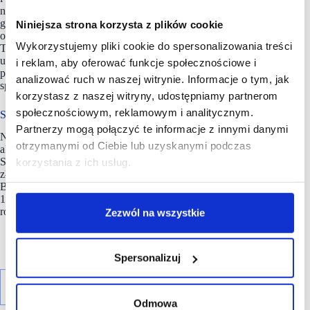
nad ofertą aktywności w ramach Letniej Gry. Nasza wakacyjna
grywalizacja ma na celu motywowanie do aktywności
Niniejsza strona korzysta z plików cookie
oraz edukację w zakresie zdrowego stylu życia.
Wykorzystujemy pliki cookie do spersonalizowania treści
Tylko w zeszłym roku zmobilizowaliśmy o 69%
użytkowników więcej niż rok wcześniej, a najwyższą
i reklam, aby oferować funkcje społecznościowe i
punktację w grywalizacji miały aktywności w obiektach
analizować ruch w naszej witrynie. Informacje o tym, jak
sportowych, w tym treningi w nowych lokalizacjach.
korzystasz z naszej witryny, udostępniamy partnerom
społecznościowym, reklamowym i analitycznym.
Segment Zagranica
Partnerzy mogą połączyć te informacje z innymi danymi
Na rynkach zagranicznych na koniec grudnia 2023 r.
otrzymanymi od Ciebie lub uzyskanymi podczas
aktywnych było łącznie 495,8 tys. kart sportowych. Przychody
Segmentu Zagranica wyniosły w IV kwartale ub.r. 203,0 mln
korzystania z ich usług.
zł, a zysk operacyjny 27,2 mln zł. Obecnie, za granicą Grupa
Benefit Systems posiada 31 klubów fitness – 17 w Czechach,
12 w Bułgarii, 1 w Słowacji, a od końca grudnia 2023 r.
również pierwszy klub w Chorwacji.
Zezwól na wszystkie
Spersonalizuj
Odmowa