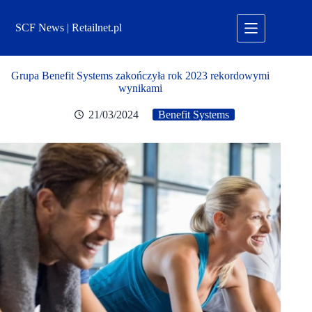
Przejdź
do
SCF News | Retailnet.pl
treści
Grupa Benefit Systems zakończyła rok 2023 rekordowymi
wynikami
21/03/2024
Benefit Systems