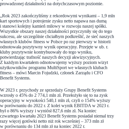
prowadzonej działalności na dotychczasowym poziomie.
„Rok 2023 zakończyliśmy z rekordowymi wynikami – 1,9 mln
kart sportowych i potrojenie zysku netto napawa nas dumą
i stanowi kolejny kamień milowy w rozwoju naszej spółki.
Wszystkie obszary naszej działalności przyczyniły się do tego
sukcesu, ale szczególnie chciałbym podkreślić, że sieć naszych
własnych klubów fitness w Polsce po raz pierwszy w historii
odnotowała pozytywny wynik operacyjny. Przejęte w ub. r.
kluby pozytywnie kontrybuowały do tego wyniku,
potwierdzając trafność naszych decyzji akwizycyjnych.
Z każdym kwartałem odnotowujemy wyższy poziom wizyt
użytkowników programu MultiSport we własnych klubach
fitness – mówi Marcin Fojudzki, członek Zarządu i CFO
Benefit Systems.
W 2023 r. przychody ze sprzedaży Grupy Benefit Systems
wzrosły o 45% do 2 774,1 mln zł. Przełożyło się to na zysk
operacyjny w wysokości 540,1 mln zł, czyli o 154% wyższy
w porównaniu do 2022 r. Z kolei wynik EBITDA w 2023 r.
był o 86% wyższy i wyniósł 827,6 mln zł. Na koniec
czwartego kwartału 2023 Benefit Systems posiadał niemal trzy
razy więcej gotówki netto niż rok wcześniej – 373 mln zł
w porównaniu do 134 mln zł na koniec 2022 r.