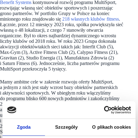
Benefit Systems
kontynuował rozwój programu MultiSport,
rozwijając własną sieć obiektów sportowych i poszerzając
grono partnerów. W portfolio Grupy w Polsce na koniec
minionego roku znajdowało się
218 własnych klubów fitness
.
Łącznie, przez 12 miesięcy 2023 roku, spółka powiększyła sieć
własną o 48 lokalizacji, z czego 7 stanowiły otwarcia
organiczne. Był to okres najbardziej dynamicznego wzrostu
liczby klubów od 2018 roku. W roku 2023 Grupa dokonała
akwizycji obiektówtakich sieci takich jak: Interfit Club (5),
Max-Gym (3), Active Fitness Club (2), Calypso Fitness (21),
Gravitan (2), Studio Energia (1), Manufaktura Zdrowia (2)
i Saturn Fitness (6). Jednocześnie, liczba partnerów programu
MultiSport przekroczyła 5 tysięcy.
Mamy ambitne cele w zakresie rozwoju oferty MultiSport,
a jednym z nich jest stały wzrost bazy obiektów partnerskich
i aktywności sportowych. W ubiegłym roku włączyliśmy
do programu blisko 600 nowych podmiotów i zakończyliśmy
2023 rok z ponad 5 tysiącami obiektów oraz ponad 40
aktywnościami sportowymi. Od pandemii aktywność
użytkowników utrzymuje się na wyższym poziomie
i w ubiegłym roku była nieco wyższa w porównaniu do roku
2022 – wyjaśnia Wojciech Szwarc, członek Zarządu Benefit
Zgoda
Szczegóły
O plikach cookies
Systems odpowiedzialny m.in. za rozwój sieci partnerskiej,
i dodaje: W ostatnich miesiącach intensywnie pracujemy