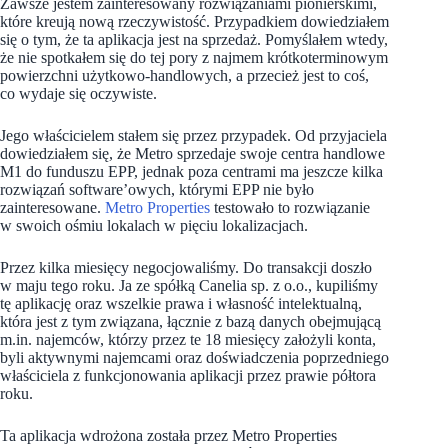
Zawsze jestem zainteresowany rozwiązaniami pionierskimi,
które kreują nową rzeczywistość. Przypadkiem dowiedziałem
się o tym, że ta aplikacja jest na sprzedaż. Pomyślałem wtedy,
że nie spotkałem się do tej pory z najmem krótkoterminowym
powierzchni użytkowo-handlowych, a przecież jest to coś,
co wydaje się oczywiste.
Jego właścicielem stałem się przez przypadek. Od przyjaciela
dowiedziałem się, że Metro sprzedaje swoje centra handlowe
M1 do funduszu EPP, jednak poza centrami ma jeszcze kilka
rozwiązań software’owych, którymi EPP nie było
zainteresowane.
Metro Properties
testowało to rozwiązanie
w swoich ośmiu lokalach w pięciu lokalizacjach.
Przez kilka miesięcy negocjowaliśmy. Do transakcji doszło
w maju tego roku. Ja ze spółką Canelia sp. z o.o., kupiliśmy
tę aplikację oraz wszelkie prawa i własność intelektualną,
która jest z tym związana, łącznie z bazą danych obejmującą
m.in. najemców, którzy przez te 18 miesięcy założyli konta,
byli aktywnymi najemcami oraz doświadczenia poprzedniego
właściciela z funkcjonowania aplikacji przez prawie półtora
roku.
Ta aplikacja wdrożona została przez Metro Properties