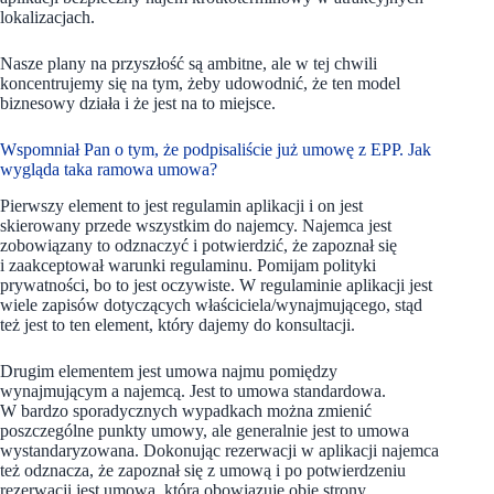
lokalizacjach.
Nasze plany na przyszłość są ambitne, ale w tej chwili
koncentrujemy się na tym, żeby udowodnić, że ten model
biznesowy działa i że jest na to miejsce.
Wspomniał Pan o tym, że podpisaliście już umowę z EPP. Jak
wygląda taka ramowa umowa?
Pierwszy element to jest regulamin aplikacji i on jest
skierowany przede wszystkim do najemcy. Najemca jest
zobowiązany to odznaczyć i potwierdzić, że zapoznał się
i zaakceptował warunki regulaminu. Pomijam polityki
prywatności, bo to jest oczywiste. W regulaminie aplikacji jest
wiele zapisów dotyczących właściciela/wynajmującego, stąd
też jest to ten element, który dajemy do konsultacji.
Drugim elementem jest umowa najmu pomiędzy
wynajmującym a najemcą. Jest to umowa standardowa.
W bardzo sporadycznych wypadkach można zmienić
poszczególne punkty umowy, ale generalnie jest to umowa
wystandaryzowana. Dokonując rezerwacji w aplikacji najemca
też odznacza, że zapoznał się z umową i po potwierdzeniu
rezerwacji jest umową, która obowiązuje obie strony