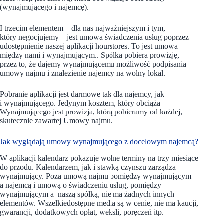
(wynajmującego i najemcę).
I trzecim elementem – dla nas najważniejszym i tym,
który negocjujemy – jest umowa świadczenia usług poprzez
udostępnienie naszej aplikacji hourstores. To jest umowa
między nami i wynajmującym.. Spólka pobiera prowizję,
przez to, że dajemy wynajmującemu możliwość podpisania
umowy najmu i znalezienie najemcy na wolny lokal.
Pobranie aplikacji jest darmowe tak dla najemcy, jak
i wynajmującego. Jedynym kosztem, który obciąża
Wynajmującego jest prowizja, którą pobieramy od każdej,
skutecznie zawartej Umowy najmu.
Jak wyglądają umowy wynajmującego z docelowym najemcą?
W aplikacji kalendarz pokazuje wolne terminy na trzy miesiące
do przodu. Kalendarzem, jak i stawką czynszu zarządza
wynajmujący. Poza umową najmu pomiędzy wynajmującym
a najemcą i umową o świadczeniu usług, pomiędzy
wynajmującym a naszą spółką, nie ma żadnych innych
elementów. Wszelkiedostępne media są w cenie, nie ma kaucji,
gwarancji, dodatkowych opłat, weksli, poręczeń itp.