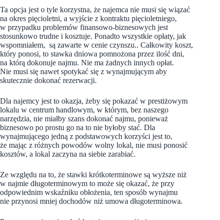
Ta opcja jest o tyle korzystna, że najemca nie musi się wiązać
na okres pięcioletni, a wyjście z kontraktu pięcioletniego,
w przypadku problemów finansowo-biznesowych jest
stosunkowo trudne i kosztuje. Ponadto wszystkie opłaty, jak
wspomniałem, są zawarte w cenie czynszu.. Całkowity koszt,
który ponosi, to stawka dniowa pomnożona przez ilość dni,
na którą dokonuje najmu. Nie ma żadnych innych opłat.
Nie musi się nawet spotykać się z wynajmującym aby
skutecznie dokonać rezerwacji.
Dla najemcy jest to okazja, żeby się pokazać w prestiżowym
lokalu w centrum handlowym, w którym, bez naszego
narzędzia, nie miałby szans dokonać najmu, ponieważ
biznesowo po prostu go na to nie byłoby stać. Dla
wynajmującego jedną z podstawowych korzyści jest to,
że mając z różnych powodów wolny lokal, nie musi ponosić
kosztów, a lokal zaczyna na siebie zarabiać.
Ze względu na to, że stawki krótkoterminowe są wyższe niż
w najmie długoterminowym to może się okazać, że przy
odpowiednim wskaźniku obłożenia, ten sposób wynajmu
nie przynosi mniej dochodów niż umowa długoterminowa.