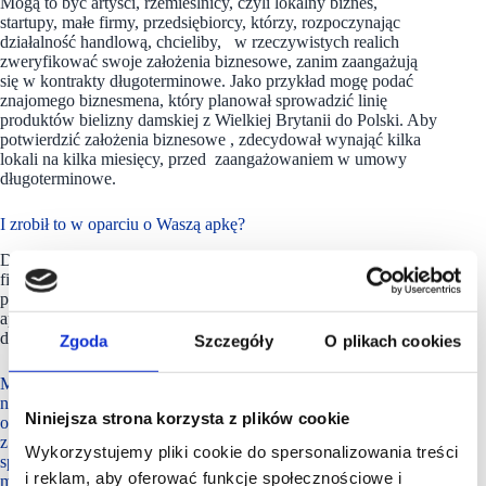
Mogą to być artyści, rzemieślnicy, czyli lokalny biznes,
startupy, małe firmy, przedsiębiorcy, którzy, rozpoczynając
działalność handlową, chcieliby, w rzeczywistych realich
zweryfikować swoje założenia biznesowe, zanim zaangażują
się w kontrakty długoterminowe. Jako przykład mogę podać
znajomego biznesmena, który planował sprowadzić linię
produktów bielizny damskiej z Wielkiej Brytanii do Polski. Aby
potwierdzić założenia biznesowe , zdecydował wynająć kilka
lokali na kilka miesięcy, przed zaangażowaniem w umowy
długoterminowe.
I zrobił to w oparciu o Waszą apkę?
Dokładnie tak. Był klientem M1 w Markach. I to jest też bardzo
finteresujące dla centrum handlowego, ponieważ ich interesują
przede wszystkim kontrakty długoterminowe, a dzięki naszej
aplikacji klienci z najemców krótkoterminowych mogą się stać
długoterminowymi (i to w kilku lokalizacjach).
Zgoda
Szczegóły
O plikach cookies
Moim zdaniem jest jeszcze jedna kategoria potencjalnych
najemców, którzy mogliby z tego rozwiązania korzystać. Myślę
Niniejsza strona korzysta z plików cookie
o dużych sieciowych najemcach, którzy potrzebują czasami,
z różnych względów, przestrzeni, miejsca, w którym mogliby
Wykorzystujemy pliki cookie do spersonalizowania treści
sprzedać towar, który już jest poza sezonem. Takie quasioutlety,
i reklam, aby oferować funkcje społecznościowe i
małe, krótkoterminowe outlety dla dużych graczy,