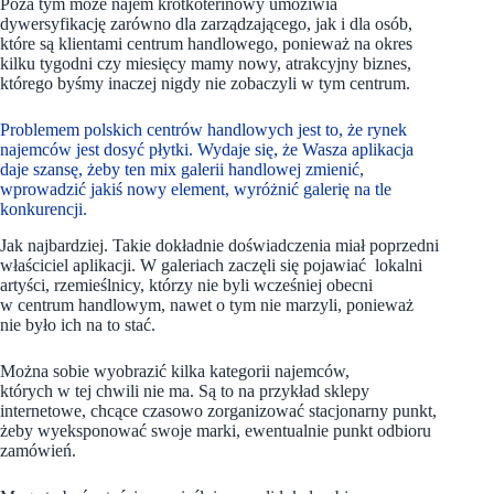
Poza tym może najem krótkoterinowy umożiwia
dywersyfikację zarówno dla zarządzającego, jak i dla osób,
które są klientami centrum handlowego, ponieważ na okres
kilku tygodni czy miesięcy mamy nowy, atrakcyjny biznes,
którego byśmy inaczej nigdy nie zobaczyli w tym centrum.
Problemem polskich centrów handlowych jest to, że rynek
najemców jest dosyć płytki. Wydaje się, że Wasza aplikacja
daje szansę, żeby ten mix galerii handlowej zmienić,
wprowadzić jakiś nowy element, wyróżnić galerię na tle
konkurencji.
Jak najbardziej. Takie dokładnie doświadczenia miał poprzedni
właściciel aplikacji. W galeriach zaczęli się pojawiać lokalni
artyści, rzemieślnicy, którzy nie byli wcześniej obecni
w centrum handlowym, nawet o tym nie marzyli, ponieważ
nie było ich na to stać.
Można sobie wyobrazić kilka kategorii najemców,
których w tej chwili nie ma. Są to na przykład sklepy
internetowe, chcące czasowo zorganizować stacjonarny punkt,
żeby wyeksponować swoje marki, ewentualnie punkt odbioru
zamówień.