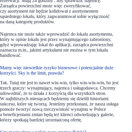
rezerwacji. Mają 24 godziny , aby sprawdzić najemcę.
Zarządca powierzchni może więc zweryfikować,
czy asortyment nie będzie kolidował z asortymentem
sąsiedniego lokalu, który zagwarantował sobie wyłączność
na daną kategorię produktów.
Najemca nie może także wprowadzić do lokalu asortymentu,
który w opisie lokalu jest przez wynajmującego zabroniony,
gdyż wprowadzając lokal do aplikacji, zarządca powierzchni
zaznacza m.in., jakimi artykułami nie można w tym lokalu
handlować.
Mamy więc niewielkie ryzyko biznesowe i potencjalnie duże
korzyści. Sky is the limit, prawda?
Tak. Tutaj nie jest to nawet win-win, tylko win-win-win, bo jest
trzech graczy: wynajmujący, najemca i usługodawca. Chcemy
udowodnić, że to działa z korzyścią dla wszystkich stron.
W najbliższych miesiącach będziemy się dzielili historiami
sukcesu, które się tworzą. Jesteśmy przekonani, że nasza usługa
pomoże tworzyć nową rzeczywistość wynajmu w Polsce
a beneficjentami zmian będą też klienci odwiedzający galerie,
którzy spotkają bardziej urozmaiconą ofertę.