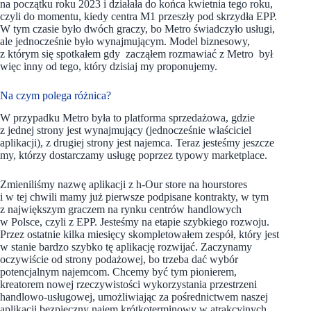
na początku roku 2023 i działała do końca kwietnia tego roku,
czyli do momentu, kiedy centra M1 przeszły pod skrzydła EPP.
W tym czasie było dwóch graczy, bo Metro świadczyło usługi,
ale jednocześnie było wynajmującym. Model biznesowy,
z którym się spotkałem gdy zacząłem rozmawiać z Metro był
więc inny od tego, który dzisiaj my proponujemy.
Na czym polega różnica?
W przypadku Metro była to platforma sprzedażowa, gdzie
z jednej strony jest wynajmujący (jednocześnie właściciel
aplikacji), z drugiej strony jest najemca. Teraz jesteśmy jeszcze
my, którzy dostarczamy usługę poprzez typowy marketplace.
Zmieniliśmy nazwę aplikacji z h-Our store na hourstores
i w tej chwili mamy już pierwsze podpisane kontrakty, w tym
z największym graczem na rynku centrów handlowych
w Polsce, czyli z EPP. Jesteśmy na etapie szybkiego rozwoju.
Przez ostatnie kilka miesięcy skompletowałem zespół, który jest
w stanie bardzo szybko tę aplikację rozwijać. Zaczynamy
oczywiście od strony podażowej, bo trzeba dać wybór
potencjalnym najemcom. Chcemy być tym pionierem,
kreatorem nowej rzeczywistości wykorzystania przestrzeni
handlowo-usługowej, umożliwiając za pośrednictwem naszej
aplikacji bezpieczny najem krótkoterminowy w atrakcyjnych