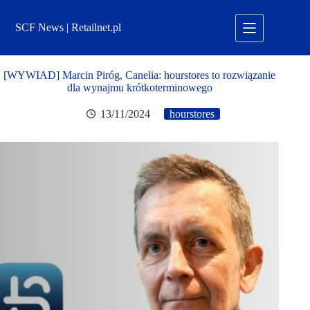
Przejdź
do
SCF News | Retailnet.pl
treści
[WYWIAD] Marcin Piróg, Canelia: hourstores to rozwiązanie
dla wynajmu krótkoterminowego
13/11/2024
hourstores