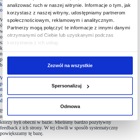
którzy potrzebują nowego kanału dystrybucji do specyficznego,
analizować ruch w naszej witrynie. Informacje o tym, jak
outletowego produktu.
korzystasz z naszej witryny, udostępniamy partnerom
W pełni się zgadzam. Z jednej strony są różnego rodzaju
społecznościowym, reklamowym i analitycznym.
święta, Black Friday, Walentynki i wszystkie inne okazje,
Partnerzy mogą połączyć te informacje z innymi danymi
wydarzenia sezonowe. Nie wszyscy trafią w to, co się
otrzymanymi od Ciebie lub uzyskanymi podczas
okazjonalnie sprzeda i zostają później z towarem, który chcą
szybko ‘upłynnić’. I tu jest kolejna okazja na najem
korzystania z ich usług.
krótkoterminowy i wyprzedaż zapasów. Mamy bardzo dużo
najemców, którzy pytają czy będą wolne lokale nie teraz
przed świętami czy przed Black Friday, ale w styczniu,
bo prawdopodobnie wtedy będą chcieli zrobić wyprzedaż.
Zezwól na wszystkie
Wspomniał Pan, że kupując produkt od Metro Properties,
przejęliście także bazę. Oni w podsumowaniu 2023 roku
Spersonalizuj
mówili o ponad 4000 użytkowników i ponad 320
zarejestrowanych podmiotów. Jak ta baza wygląda na dzień
dzisiejszy?
Odmowa
Będąc nowym właścicielem wystąpiliśmy o zgody
marketingowe do wszystkich dotychczasowych użytkowników,
którzy byli obecni w bazie. Mieliśmy bardzo pozytywny
feedback z ich strony. W tej chwili w sposób systematyczny
powiększamy tę bazę.