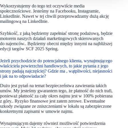
Wykorzystujemy do tego też oczywiście media
społecznościowe. Jesteśmy na Facebooku, Instagramie,
LinkedInie. Nawet w tej chwili przeprowadzamy dużą akcję
mailingową na LinkedInie.
Szybkość, z jaką będziemy zapełniać stronę podażową, będzie
motorem naszych działań marketingowych skierowanych
do najemców.. Będziemy obecni między innymi na najbliższej
edycji targów SCF 2025 Spring.
Jeżeli przychodzicie do potencjalnego klienta, wynajmującego
właściciela powierzchni handlowych, to jakie pytania z jego
strony padają najczęściej? Gdzie ma , wątpliwości, niejasności
i jak na to odpowiadacie?
Dużo jest pytań na temat bezpieczeństwa zawierania takich
umów. My jesteśmy gwarantem tego, że płatność do nich trafi,
ponieważ płatność za cały okres najmu jest w 100% pobierana
z góry.. Ryzyko finansowe jest zatem zerowe. Ewentualne
szkody związane ze zniszczeniami w lokalu są zabezpieczone
konkretnymi zapisami w umowie najmu.
Wynajmującym dajemy również możliwość potwierdzenia