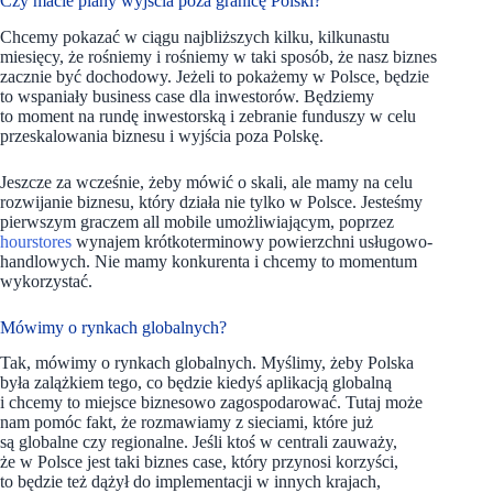
Czy macie plany wyjścia poza granicę Polski?
Chcemy pokazać w ciągu najbliższych kilku, kilkunastu
miesięcy, że rośniemy i rośniemy w taki sposób, że nasz biznes
zacznie być dochodowy. Jeżeli to pokażemy w Polsce, będzie
to wspaniały business case dla inwestorów. Będziemy
to moment na rundę inwestorską i zebranie funduszy w celu
przeskalowania biznesu i wyjścia poza Polskę.
Jeszcze za wcześnie, żeby mówić o skali, ale mamy na celu
rozwijanie biznesu, który działa nie tylko w Polsce. Jesteśmy
pierwszym graczem all mobile umożliwiającym, poprzez
hourstores
wynajem krótkoterminowy powierzchni usługowo-
handlowych. Nie mamy konkurenta i chcemy to momentum
wykorzystać.
Mówimy o rynkach globalnych?
Tak, mówimy o rynkach globalnych. Myślimy, żeby Polska
była zalążkiem tego, co będzie kiedyś aplikacją globalną
i chcemy to miejsce biznesowo zagospodarować. Tutaj może
nam pomóc fakt, że rozmawiamy z sieciami, które już
są globalne czy regionalne. Jeśli ktoś w centrali zauważy,
że w Polsce jest taki biznes case, który przynosi korzyści,
to będzie też dążył do implementacji w innych krajach,