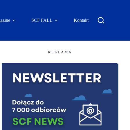
azine
SCF FALL
Kontakt
R E K L A M A