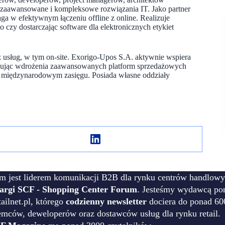
a zaawansowane i kompleksowe rozwiązania IT. Jako partner
a w efektywnym łączeniu offline z online. Realizuje
 czy dostarczając software dla elektronicznych etykiet
 usług, w tym on-site. Exorigo-Upos S.A. aktywnie wspiera
lizując wdrożenia zaawansowanych platform sprzedażowych
ą o międzynarodowym zasięgu. Posiada własne oddziały
m jest liderem komunikacji B2B dla rynku centrów handlowy
targi SCF - Shopping Center Forum
. Jesteśmy wydawcą por
ilnet.pl, którego
codzienny newsletter
dociera do ponad 60
emców, deweloperów oraz dostawców usług dla rynku retail.