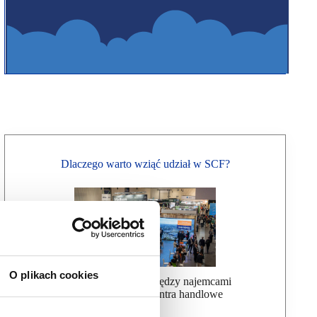
Dlaczego warto wziąć udział w SCF?
O plikach cookies
Ułatwiamy kontakt między najemcami
a wynajmującymi centra handlowe