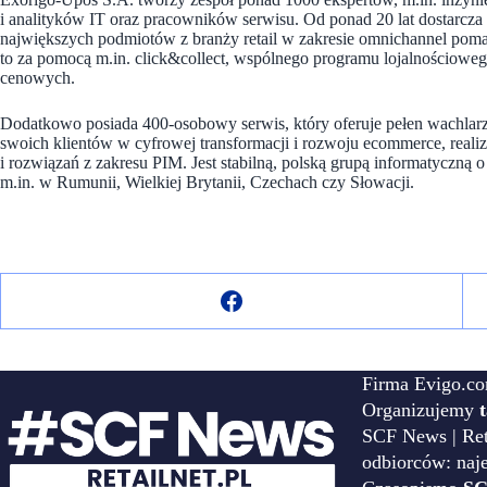
i analityków IT oraz pracowników serwisu. Od ponad 20 lat dostarcz
największych podmiotów z branży retail w zakresie omnichannel pomag
to za pomocą m.in. click&collect, wspólnego programu lojalnościowego
cenowych.
Dodatkowo posiada 400-osobowy serwis, który oferuje pełen wachlarz
swoich klientów w cyfrowej transformacji i rozwoju ecommerce, rea
i rozwiązań z zakresu PIM. Jest stabilną, polską grupą informatyczn
m.in. w Rumunii, Wielkiej Brytanii, Czechach czy Słowacji.
Firma Evigo.co
Organizujemy
SCF News | Reta
odbiorców: naj