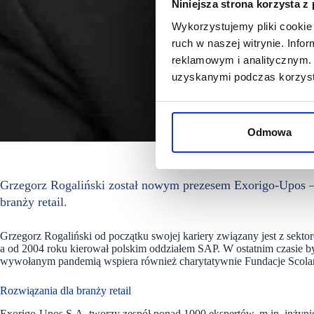
Niniejsza strona korzysta z
Wykorzystujemy pliki cookie 
ruch w naszej witrynie. Inf
reklamowym i analitycznym. 
uzyskanymi podczas korzysta
Odmowa
Grzegorz Rogaliński został nowym prezesem Exorigo-Upos – f
branży retail.
Grzegorz Rogaliński od początku swojej kariery związany jest z sekto
a od 2004 roku kierował polskim oddziałem SAP. W ostatnim czasie 
wywołanym pandemią wspiera również charytatywnie Fundacje Scolar 
Rozwiązania dla branży retail
Exorigo-Upos S.A. tworzy zespół ponad 1000 ekspertów, m.in. inżyni