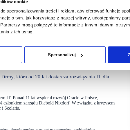
 plików cookie
do spersonalizowania treści i reklam, aby oferować funkcje sp
ormacje o tym, jak korzystasz z naszej witryny, udostępniamy p
Partnerzy mogą połączyć te informacje z innymi danymi otrzym
nia z ich usług.
Spersonalizuj
Z
irmy, która od 20 lat dostarcza rozwiązania IT dla
rem IT. Ponad 11 lat wspierał rozwój Oracle w Polsce,
był członkiem zarządu Diebold Nixdorf. W związku z kryzysem
i Scolaris.
erów, developerów, project managerów, architektów