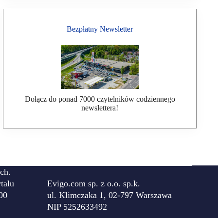
Bezpłatny Newsletter
Dołącz do ponad 7000 czytelników codziennego
newslettera!
ch.
talu
Evigo.com sp. z o.o. sp.k.
00
ul. Klimczaka 1, 02-797 Warszawa
NIP 5252633492