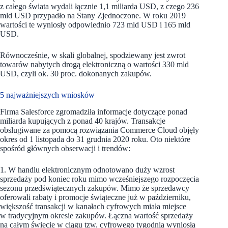
z całego świata wydali łącznie 1,1 miliarda USD, z czego 236
mld USD przypadło na Stany Zjednoczone. W roku 2019
wartości te wyniosły odpowiednio 723 mld USD i 165 mld
USD.
Równocześnie, w skali globalnej, spodziewany jest zwrot
towarów nabytych drogą elektroniczną o wartości 330 mld
USD, czyli ok. 30 proc. dokonanych zakupów.
5 najważniejszych wniosków
Firma Salesforce zgromadziła informacje dotyczące ponad
miliarda kupujących z ponad 40 krajów. Transakcje
obsługiwane za pomocą rozwiązania Commerce Cloud objęły
okres od 1 listopada do 31 grudnia 2020 roku. Oto niektóre
spośród głównych obserwacji i trendów:
1. W handlu elektronicznym odnotowano duży wzrost
sprzedaży pod koniec roku mimo wcześniejszego rozpoczęcia
sezonu przedświątecznych zakupów. Mimo że sprzedawcy
oferowali rabaty i promocje świąteczne już w październiku,
większość transakcji w kanałach cyfrowych miała miejsce
w tradycyjnym okresie zakupów. Łączna wartość sprzedaży
na całym świecie w ciągu tzw. cyfrowego tygodnia wyniosła