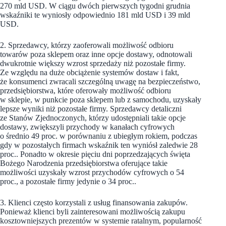
270 mld USD. W ciągu dwóch pierwszych tygodni grudnia
wskaźniki te wyniosły odpowiednio 181 mld USD i 39 mld
USD.
2. Sprzedawcy, którzy zaoferowali możliwość odbioru
towarów poza sklepem oraz inne opcje dostawy, odnotowali
dwukrotnie większy wzrost sprzedaży niż pozostałe firmy.
Ze względu na duże obciążenie systemów dostaw i fakt,
że konsumenci zwracali szczególną uwagę na bezpieczeństwo,
przedsiębiorstwa, które oferowały możliwość odbioru
w sklepie, w punkcie poza sklepem lub z samochodu, uzyskały
lepsze wyniki niż pozostałe firmy. Sprzedawcy detaliczni
ze Stanów Zjednoczonych, którzy udostępniali takie opcje
dostawy, zwiększyli przychody w kanałach cyfrowych
o średnio 49 proc. w porównaniu z ubiegłym rokiem, podczas
gdy w pozostałych firmach wskaźnik ten wyniósł zaledwie 28
proc.. Ponadto w okresie pięciu dni poprzedzających święta
Bożego Narodzenia przedsiębiorstwa oferujące takie
możliwości uzyskały wzrost przychodów cyfrowych o 54
proc., a pozostałe firmy jedynie o 34 proc..
3. Klienci często korzystali z usług finansowania zakupów.
Ponieważ klienci byli zainteresowani możliwością zakupu
kosztowniejszych prezentów w systemie ratalnym, popularność