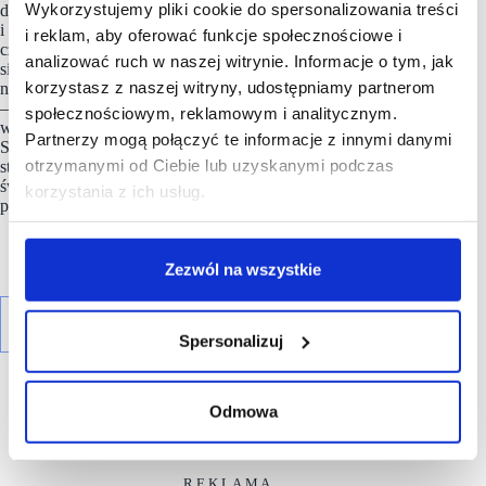
Wykorzystujemy pliki cookie do spersonalizowania treści
do szybkiego wdrażania innowacyjnych rozwiązań
i wprowadzania usług takich jak odbiór poza sklepem
i reklam, aby oferować funkcje społecznościowe i
czy dostęp do wirtualnego doradcy, a także do skoncentrowania
analizować ruch w naszej witrynie. Informacje o tym, jak
się na mediach społecznościowych, komunikacji i transmisji
korzystasz z naszej witryny, udostępniamy partnerom
na żywo w celu dotarcia do kupujących w nowy sposób
— powiedział Rob Garf, wiceprezes ds. strategii branżowej
społecznościowym, reklamowym i analitycznym.
w sektorze handlu detalicznego w firmie Salesforce. –
Partnerzy mogą połączyć te informacje z innymi danymi
Spodziewamy się, że takie nowe rozwiązania będą nadal
otrzymanymi od Ciebie lub uzyskanymi podczas
stosowane w roku 2021, a strategie przyjęte w okresie zakupów
świątecznych staną się nowym standardem, oczekiwanym
korzystania z ich usług.
przez klientów od ich ulubionych sklepów i marek – dodaje.
Zezwól na wszystkie
Spersonalizuj
Odmowa
R E K L A M A