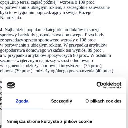
opcji „kup teraz, zapłać później” wzrosła o 109 proc.
w porównaniu z ubiegłym rokiem, a szczególnie zauważalne
było to w tygodniu poprzedzającym święta Bożego
Narodzenia.
4. Najbardziej popularne kategorie produktów to sprzęt
sportowy i artykuły gospodarstwa domowego. Przychody
ze sprzedaży sprzętu sportowego wzrosły o 108 proc.
w porównaniu z ubiegłym rokiem. W przypadku artykułów
gospodarstwa domowego wskaźnik ten wyniósł 89 proc.,
a w przypadku artykułów spożywczych 80 proc.. W ostatnim
sezonie świątecznym najniższy wzrost odnotowano
w segmencie odzieży sportowej i turystycznej (35 proc.),
obuwia (39 proc.) i odzieży ogólnego przeznaczenia (40 proc.).
5. Sprzedawcy przygotowują się do „apokalipsy zwrotów”.
Na całym świecie można spodziewać się zwrotów towarów
o wartości przekraczającej 330 mld USD, czyli mniej więcej 30
proc. wartości wszystkich zakupionych towarów. To również
Zgoda
Szczegóły
O plikach cookies
efekt wzrostu obrotów w handlu elektronicznym w okresie
świątecznym.
– Okres przedświąteczny w roku 2020 stał pod znakiem
Niniejsza strona korzysta z plików cookie
pandemii. Zmusiło to sprzedawców i producentów