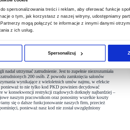
tóra nie jest odzwierciedleniem spisu firm realnie
do spersonalizowania treści i reklam, aby oferować funkcje sp
a, by zagwarantować pomoc polskim przedsiębiorcom,
U.
ormacje o tym, jak korzystasz z naszej witryny, udostępniamy p
Partnerzy mogą połączyć te informacje z innymi danymi otrzym
trzymając się przepisu krzywdzącego setki handlowców i ich
nia z ich usług.
nie być” wielu pracodawców a tym samym, przy spełnieniu
Spersonalizuj
Z
 nadal utrzymać zatrudnienie. Jest to zupełnie niezrozumiała
st zatrudnionych 200 osób. Z powodu zamknięcia salonów
trzymania wynikające z wieloletnich umów najmu, w efekcie
h, ponieważ to nie tylko kod PKD powinien decydować
e w konsekwencji restrykcji rządowych dotknęły najbardziej –
stojowe naszym pracownikom oraz ponosimy wszelkie koszty
iamy się o dalsze funkcjonowanie naszych firm, przecież
ominięci, ponieważ nasz kod nie został uwzględniony