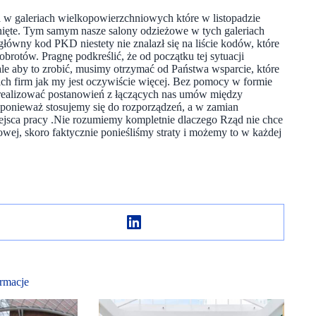
w galeriach wielkopowierzchniowych które w listopadzie
knięte. Tym samym nasze salony odzieżowe w tych galeriach
główny kod PKD niestety nie znalazł się na liście kodów, które
obrotów. Pragnę podkreślić, że od początku tej sytuacji
le aby to zrobić, musimy otrzymać od Państwa wsparcie, które
h firm jak my jest oczywiście więcej. Bez pomocy w formie
i realizować postanowień z łączących nas umów między
, ponieważ stosujemy się do rozporządzeń, a w zamian
ejsca pracy .Nie rozumiemy kompletnie dlaczego Rząd nie chce
ej, skoro faktycznie ponieśliśmy straty i możemy to w każdej
rmacje