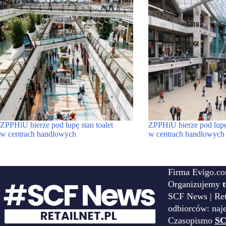
ZPPHiU bierze pod lupę stan toalet
ZPPHiU bierze pod lu
w centrach handlowych
w centrach handlowych
Firma Evigo.co
Organizujemy
SCF News | Reta
odbiorców: naj
Czasopismo
SC