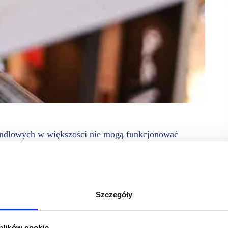
handlowych w większości nie mogą funkcjonować
rząd. Państwo odmawia jednak wielu spośród nich
ciwe PKD” Rozdźwięk pomiędzy skutkami obostrzeń
owalny – uważają przedstawiciele ZPPHiU.
Szczegóły
zymus administracyjny zamknięcia sklepów i będący ich
ażeni. Tarcza 6.0 przewiduje listę podmiotów objętych
 plików cookie