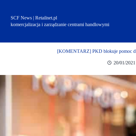
Przejdź
do
treści
SCF News | Retailnet.pl
komercjalizacja i zarządzanie centrami handlowymi
[KOMENTARZ] PKD blokuje pomoc dla
20/01/2021