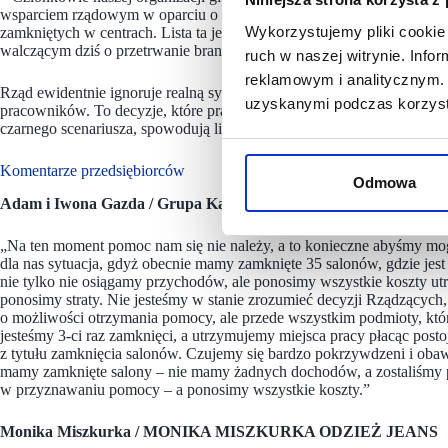
wsparciem rządowym w oparciu o klasyfikację wybranych kodów PKD, k
Wykorzystujemy pliki cookie 
zamkniętych w centrach. Lista ta jest zdecydowanie niewystarczając
walczącym dziś o przetrwanie branży – ponawia apele Zarząd ZPPHi
ruch w naszej witrynie. Inf
reklamowym i analitycznym. 
Rząd ewidentnie ignoruje realną sytuację przedsiębiorców, kurczowo 
uzyskanymi podczas korzysta
pracowników. To decyzje, które prawdopodobnie zaważą o „być albo 
czarnego scenariusza, spowodują liczne zwolnienia.
Komentarze przedsiębiorców
Odmowa
Adam i Iwona Gazda / Grupa Kapitałowa InterGroup
„Na ten moment pomoc nam się nie należy, a to konieczne abyśmy mogli
dla nas sytuacja, gdyż obecnie mamy zamknięte 35 salonów, gdzie je
nie tylko nie osiągamy przychodów, ale ponosimy wszystkie koszty u
ponosimy straty. Nie jesteśmy w stanie zrozumieć decyzji Rządzącyc
o możliwości otrzymania pomocy, ale przede wszystkim podmioty, któr
jesteśmy 3-ci raz zamknięci, a utrzymujemy miejsca pracy płacąc po
z tytułu zamknięcia salonów. Czujemy się bardzo pokrzywdzeni i obaw
mamy zamknięte salony – nie mamy żadnych dochodów, a zostaliśmy p
w przyznawaniu pomocy – a ponosimy wszystkie koszty.”
Monika Miszkurka / MONIKA MISZKURKA ODZIEŻ JEANS