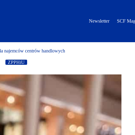
Newsletter
SCF Mag
 najemców centrów handlowych
ZPPHiU