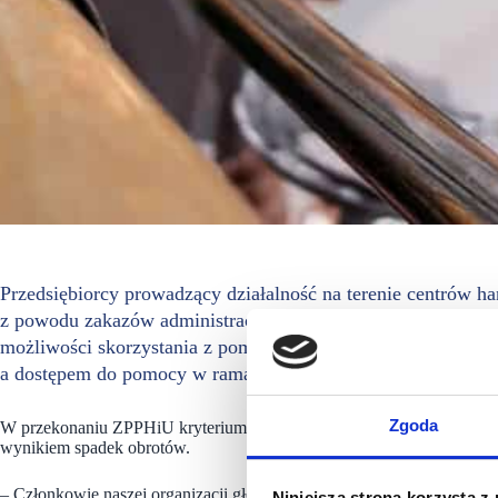
Przedsiębiorcy prowadzący działalność na terenie centrów 
z powodu zakazów administracyjnych wprowadzonych przez 
możliwości skorzystania z pomocy ze względu na „niewłaś
a dostępem do pomocy w ramach Tarczy 6.0. jest nieakcept
Zgoda
W przekonaniu ZPPHiU kryterium przyznania pomocy powinien być pr
wynikiem spadek obrotów.
– Członkowie naszej organizacji głośno wołają o pomoc, ale są lekcew
Niniejsza strona korzysta z