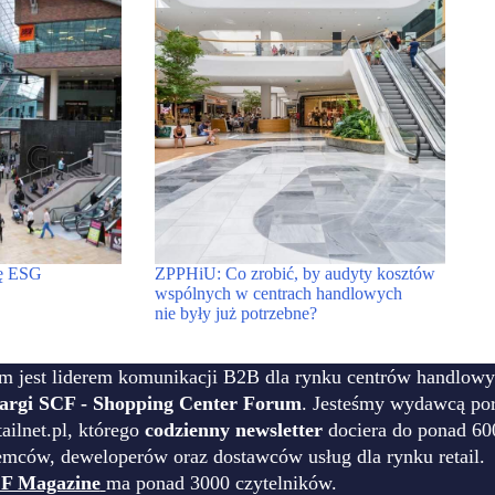
pę ESG
ZPPHiU: Co zrobić, by audyty kosztów
wspólnych w centrach handlowych
nie były już potrzebne?
m jest liderem komunikacji B2B dla rynku centrów handlowy
targi SCF - Shopping Center Forum
. Jesteśmy wydawcą por
ilnet.pl, którego
codzienny newsletter
dociera do ponad 60
emców, deweloperów oraz dostawców usług dla rynku retail.
F Magazine
ma ponad 3000 czytelników.