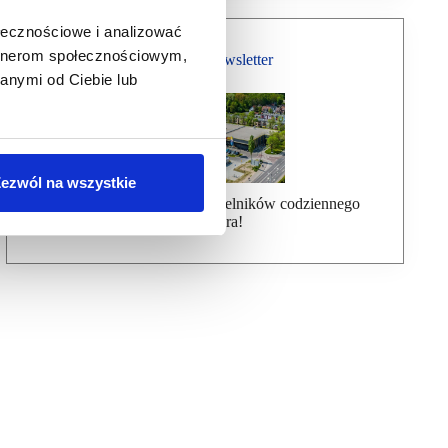
ołecznościowe i analizować
artnerom społecznościowym,
Bezpłatny Newsletter
anymi od Ciebie lub
ezwól na wszystkie
Dołącz do ponad 7000 czytelników codziennego
newslettera!