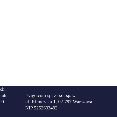
ch.
talu
Evigo.com sp. z o.o. sp.k.
00
ul. Klimczaka 1, 02-797 Warszawa
NIP 5252633492