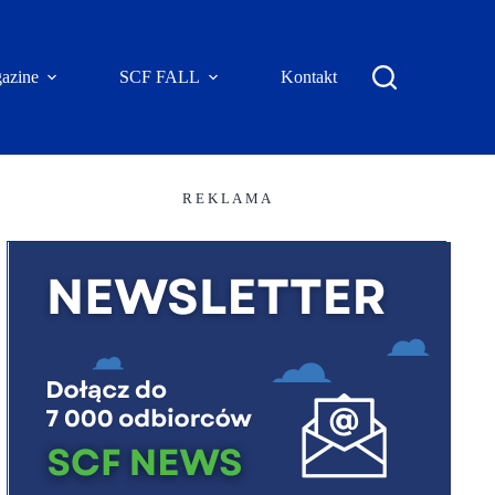
azine
SCF FALL
Kontakt
R E K L A M A