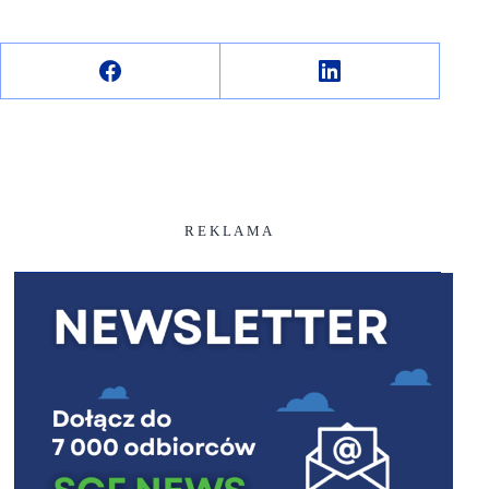
R E K L A M A