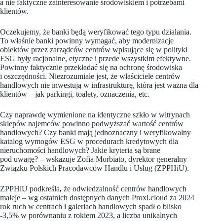
a nie faktyczne zainteresowanie środowiskiem i potrzebami
klientów.
Oczekujemy, że banki będą weryfikować tego typu działania.
To właśnie banki powinny wymagać, aby modernizacje
obiektów przez zarządców centrów wpisujące się w polityki
ESG były racjonalne, etyczne i przede wszystkim efektywne.
Powinny faktycznie przekładać się na ochronę środowiska
i oszczędności. Niezrozumiałe jest, że właściciele centrów
handlowych nie inwestują w infrastrukturę, która jest ważna dla
klientów – jak parkingi, toalety, oznaczenia, etc.
Czy naprawdę wymienione na identyczne szkło w witrynach
sklepów najemców powinno podwyższać wartość centrów
handlowych? Czy banki mają jednoznaczny i weryfikowalny
katalog wymogów ESG w procedurach kredytowych dla
nieruchomości handlowych? Jakie kryteria są brane
pod uwagę?
–
wskazuje Zofia Morbiato, dyrektor generalny
Związku Polskich Pracodawców Handlu i Usług (ZPPHiU).
ZPPHiU podkreśla
,
że odwiedzalność centrów handlowych
maleje – wg ostatnich dostępnych danych Proxi.cloud za 2024
rok ruch w centrach i galeriach handlowych spadł o blisko
-3,5% w porównaniu z rokiem 2023, a liczba unikalnych