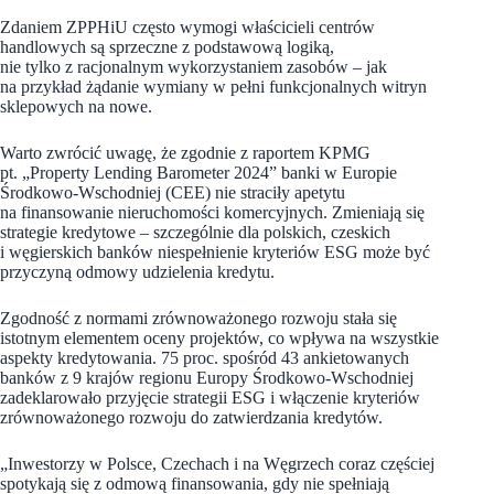
Zdaniem ZPPHiU często wymogi właścicieli centrów
handlowych są sprzeczne z podstawową logiką,
nie tylko z racjonalnym wykorzystaniem zasobów – jak
na przykład żądanie wymiany w pełni funkcjonalnych witryn
sklepowych na nowe.
Warto zwrócić uwagę, że zgodnie z raportem KPMG
pt. „Property Lending Barometer 2024” banki w Europie
Środkowo-Wschodniej (CEE) nie straciły apetytu
na finansowanie nieruchomości komercyjnych. Zmieniają się
strategie kredytowe – szczególnie dla polskich, czeskich
i węgierskich banków niespełnienie kryteriów ESG może być
przyczyną odmowy udzielenia kredytu.
Zgodność z normami zrównoważonego rozwoju stała się
istotnym elementem oceny projektów, co wpływa na wszystkie
aspekty kredytowania. 75 proc. spośród 43 ankietowanych
banków z 9 krajów regionu Europy Środkowo-Wschodniej
zadeklarowało przyjęcie strategii ESG i włączenie kryteriów
zrównoważonego rozwoju do zatwierdzania kredytów.
„Inwestorzy w Polsce, Czechach i na Węgrzech coraz częściej
spotykają się z odmową finansowania, gdy nie spełniają