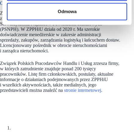
O ZPPHiU
Odmowa
Zofia Morbiato
–
dyrektor generalny w ZPPHiU, od wielu lat
związana z branżą handlową jako prezes Polskiego
Stowarzyszenia Najemców Powierzchni Handlowych
(PSNPH). W ZPPHiU działa od 2020 r. Ma szerokie
doświadczenie menedżerskie w zakresie administracji
sprzedaży, zakupów, zarządzania logistyką i łańcuchem dostaw.
Licencjonowany pośrednik w obrocie nieruchomościami
i zarządca nieruchomości.
Związek Polskich Pracodawców Handlu i Usług zrzesza firmy,
w których zatrudnienie znajduje ponad 200 tysięcy
pracowników. Listę firm członkowskich, postulaty, aktualne
informacje o działaniach podejmowanych przez ZPPHiU
i wszelkich aktywnościach, także medialnych, jego
przedstawicieli można znaleźć na
stronie internetowej
.