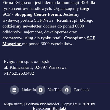
Firma Evigo.com jest liderem komunikacji B2B dla
rynku centrów handlowych. Organizujemy
targi
SCF - Shopping Center Forum
. Jesteśmy
wydawcą portalu SCF News | Retailnet.pl, którego
codzienny newsletter
dociera do ponad 6000
odbiorców: najemców, deweloperów oraz
dostawców usług dla rynku retail. Czasopismo
SCF
Magazine
ma ponad 3000 czytelników.
Evigo.com sp. z o.o. sp.k.
ul. Klimczaka 1, 02-797 Warszawa
NIP 5252633492
LinkedIn
YouTube
Facebook
Mapa strony
|
Polityka Prywatności
| Copyright © 2026 by
Evigo.com |
Kontakt