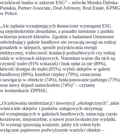
oczekiwań banku w zakresie ESG”
–
mówiła Monika Dębska-
Pastakia, Partner Associate, Deal Advisory, Real Estate, KPMG
w Polsce.
„Ale żądania wynajmujących tłumaczone wymogami ESG
są niejednokrotnie absurdalne, a ponadto nieistotne z punktu
widzenia potrzeb klientów. Zgodnie z badaniami Omnisense
odwiedzający galerie handlowe nie zwracają uwagi na rodzaj
posadzek w sklepach, sposób pozyskiwania energii
elektrycznej, widoczność instalacji podsufitowych czy rodzaj
szkła w witrynach sklepowych. Natomiast ważne dla nich są:
czystość toalet (91% wskazań) i brak opłat za nie (89%),
łatwość dostępu do toalet (85%), wybór sklepów w galerii
handlowej (89%), komfort cieplny (79%), oznaczenia
i nawigacja w obiekcie (74%), funkcjonowanie parkingu (73%)
oraz łatwy dojazd samochodem (74%)” – czytamy
w komunikacie ZPPHiU.
„Oczekiwania modernizacji i inwestycji „ekologicznych”, jakie
właściciele sklepów i punktów usługowych otrzymują
od wynajmujących w galeriach handlowych, oznaczają często
kosztowne, niepotrzebne, a nawet przeciwskuteczne wydatki.
Te wymogi sprawiają wrażenie, jakby ich celem było
wyłącznie papierowe podwyższenie wartości obiektu –