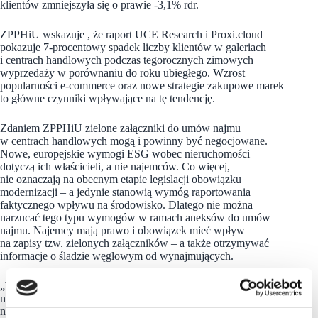
klientów zmniejszyła się o prawie -3,1% rdr.
ZPPHiU wskazuje , że raport UCE Research i Proxi.cloud
pokazuje 7-procentowy spadek liczby klientów w galeriach
i centrach handlowych podczas tegorocznych zimowych
wyprzedaży w porównaniu do roku ubiegłego. Wzrost
popularności e-commerce oraz nowe strategie zakupowe marek
to główne czynniki wpływające na tę tendencję.
Zdaniem ZPPHiU zielone załączniki do umów najmu
w centrach handlowych mogą i powinny być negocjowane.
Nowe, europejskie wymogi ESG wobec nieruchomości
dotyczą ich właścicieli, a nie najemców. Co więcej,
nie oznaczają na obecnym etapie legislacji obowiązku
modernizacji – a jedynie stanowią wymóg raportowania
faktycznego wpływu na środowisko. Dlatego nie można
narzucać tego typu wymogów w ramach aneksów do umów
najmu. Najemcy mają prawo i obowiązek mieć wpływ
na zapisy tzw. zielonych załączników – a także otrzymywać
informacje o śladzie węglowym od wynajmujących.
„Wynajmujący powinni uzgodnić między sobą i zaproponować
najemcom standard tzw. zielonych załączników do umów
najmu w centrach handlowych. Kluczowe jest, aby nowe