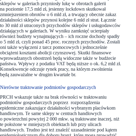
sklepów w galeriach przyniosły lukę w obrotach galerii
na poziomie 17,5 mld zł, jesienny lockdown skutkował
zmniejszeniem obrotów o 6 mld zł, a trwający obecnie zakaz
działalności sklepów przynosi kolejne 6 mld zł strat. Łącznie
to 30 mld zł utraconych przychodów sklepów i usługodawców
działających w galeriach. W wyniku zamknięć ucierpiały
również budżety wynajmujących – ich roczne dochody spadły
o 5 mld zł, czyli ponad 45 proc. rocznych przychodów. Zostali
oni także wyłączeni z tarcz pomocowych i jednocześnie
obciążeni kosztami abolicji czynszowej. Skutki finansowe
wprowadzanych obostrzeń będą widoczne także w budżecie
państwa. Wpływy z podatku VAT będą niższe o ok. 6,2 mld zł.
Konsekwencje odczuje rynek pracy, na którym zwolnienia
będą zauważalne w drugim kwartale br.
Nierówne traktowanie podmiotów gospodarczych
PRCH wskazuje także na brak równości w traktowaniu
podmiotów gospodarczych poprzez rozporządzenia
epidemiczne zakazujące działalności wybranym placówkom
handlowym. Te same sklepy w centrach handlowych
o powierzchni powyżej 2 000 mkw. są traktowane inaczej, niż
te położone w mniejszych obiektach lub przy ulicach
handlowych. Trudno jest też znaleźć uzasadnienie pod kątem
epidemiologicznym dla doboru branż, które mogą prowadzić