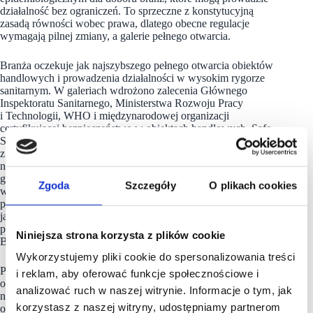
działalność bez ograniczeń. To sprzeczne z konstytucyjną
zasadą równości wobec prawa, dlatego obecne regulacje
wymagają pilnej zmiany, a galerie pełnego otwarcia.
Branża oczekuje jak najszybszego pełnego otwarcia obiektów
handlowych i prowadzenia działalności w wysokim rygorze
sanitarnym. W galeriach wdrożono zalecenia Głównego
Inspektoratu Sanitarnego, Ministerstwa Rozwoju Pracy
i Technologii, WHO i międzynarodowej organizacji
certyfikującej bezpieczeństwo w obiektach handlowych, Safe
Shopping Centres. Polskie standardy sanitarne są jednymi
z najwyższych w Europie, a tysiące kontroli policji i sanepidu
nie wykazały nieprawidłowości. Podczas gdy pracownicy
galerii regularnie dezynfekują wszystkie powierzchnie wspólne
Zgoda
Szczegóły
O plikach cookies
w nieruchomościach i kontrolują przestrzeganie zasady DDM,
prowadzone są również działania edukacyjne. PRCH pokazuje
jak należy zachować się w galerii handlowej w czasach
pandemii – w kampanii społecznej #KupujęBezpiecznie
Niniejsza strona korzysta z plików cookie
Bezpieczeństwo – Kupuję to!
Wykorzystujemy pliki cookie do spersonalizowania treści
PRCH w imieniu swoich członków apeluje również do Rządu
i reklam, aby oferować funkcje społecznościowe i
o objęcie wsparciem w ramach tarcz pomocowych wszystkich
analizować ruch w naszej witrynie. Informacje o tym, jak
najemców, którzy nie mogą prowadzić działalności
korzystasz z naszej witryny, udostępniamy partnerom
oraz włączenie właścicieli i zarządców centrów handlowych