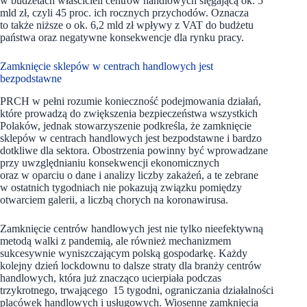
w budżetach właścicieli centrów handlowych sięgającą ok. 5
mld zł, czyli 45 proc. ich rocznych przychodów. Oznacza
to także niższe o ok. 6,2 mld zł wpływy z VAT do budżetu
państwa oraz negatywne konsekwencje dla rynku pracy.
Zamknięcie sklepów w centrach handlowych jest
bezpodstawne
PRCH w pełni rozumie konieczność podejmowania działań,
które prowadzą do zwiększenia bezpieczeństwa wszystkich
Polaków, jednak stowarzyszenie podkreśla, że zamknięcie
sklepów w centrach handlowych jest bezpodstawne i bardzo
dotkliwe dla sektora. Obostrzenia powinny być wprowadzane
przy uwzględnianiu konsekwencji ekonomicznych
oraz w oparciu o dane i analizy liczby zakażeń, a te zebrane
w ostatnich tygodniach nie pokazują związku pomiędzy
otwarciem galerii, a liczbą chorych na koronawirusa.
Zamknięcie centrów handlowych jest nie tylko nieefektywną
metodą walki z pandemią, ale również mechanizmem
sukcesywnie wyniszczającym polską gospodarkę. Każdy
kolejny dzień lockdownu to dalsze straty dla branży centrów
handlowych, która już znacząco ucierpiała podczas
trzykrotnego, trwającego 15 tygodni, ograniczania działalności
placówek handlowych i usługowych. Wiosenne zamknięcia