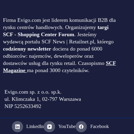
Firma Evigo.com jest liderem komunikacji B2B dla
rynku centrów handlowych. Organizujemy
targi
SCF - Shopping Center Forum
. Jesteśmy
wydawcą portalu SCF News | Retailnet.pl, którego
codzienny newsletter
dociera do ponad 6000
odbiorców: najemców, deweloperów oraz
dostawców usług dla rynku retail. Czasopismo
SCF
Magazine
ma ponad 3000 czytelników.
Evigo.com sp. z o.o. sp.k.
ul. Klimczaka 1, 02-797 Warszawa
NIP 5252633492
LinkedIn
YouTube
Facebook