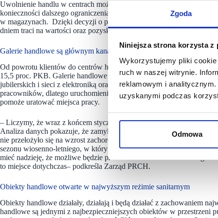
Uwolnienie handlu w centrach może uchronić wiele podmiotów związan
konieczności dalszego ograniczenia zatrudnienia. Pierwsze miesiące 
Zgoda
w magazynach. Dzięki decyzji o pełnym otwarciu sklepy będą miały s
dniem traci na wartości oraz pozyskać środki na zakup kolejnego na pr
Niniejsza strona korzysta z
Galerie handlowe są głównym kanałem dystrybucji towarów
Wykorzystujemy pliki cookie 
Od powrotu klientów do centrów handlowych zależy utrzymanie ciągło
ruch w naszej witrynie. Inf
15,5 proc. PKB. Galerie handlowe są głównym kanałem dystrybucji 
reklamowym i analitycznym. 
jubilerskich i sieci z elektroniką oraz tysięcy powiązanych z nimi lok
pracowników, dlatego uruchomienie galerii i umożliwienie klientom 
uzyskanymi podczas korzysta
pomoże uratować miejsca pracy.
– Liczymy, że wraz z końcem stycznia, zakończy się ostatni z tak wy
Analiza danych pokazuje, że zamykanie placówek handlowych w galeri
Odmowa
nie przełożyło się na wzrost zachorowań. Realizowany jest już nar
sezonu wiosenno-letniego, w którym jak pokazują doświadczenia z 202
mieć nadzieję, że możliwe będzie prowadzenie działalności bez ogran
to miejsce dotychczas– podkreśla Zarząd PRCH.
Obiekty handlowe otwarte w najwyższym reżimie sanitarnym
Obiekty handlowe działały, działają i będą działać z zachowaniem na
handlowe są jednymi z najbezpieczniejszych obiektów w przestrzeni p