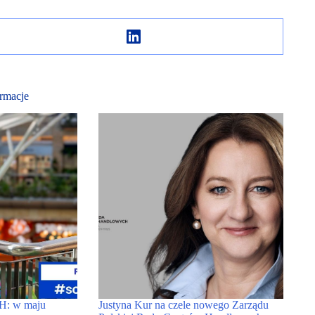
rmacje
H: w maju
Justyna Kur na czele nowego Zarządu