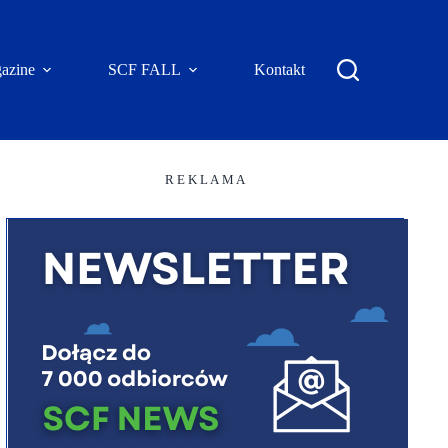
azine
SCF FALL
Kontakt
R E K L A M A