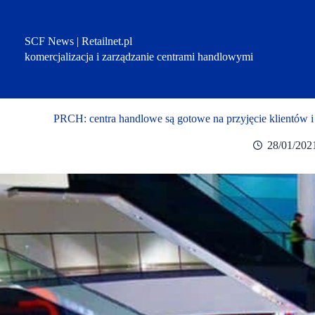
Przejdź
do
treści
SCF News | Retailnet.pl
komercjalizacja i zarządzanie centrami handlowymi
PRCH: centra handlowe są gotowe na przyjęcie klientów 
28/01/202