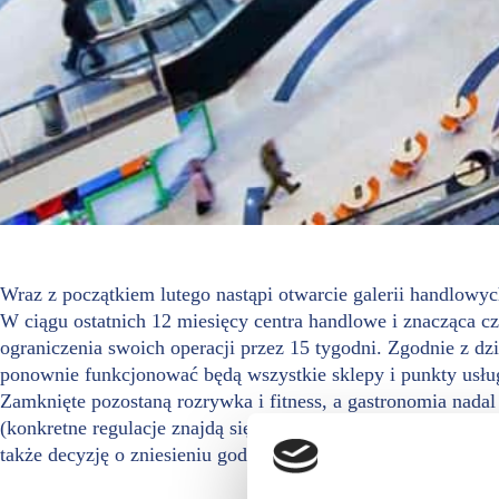
Wraz z początkiem lutego nastąpi otwarcie galerii handlowy
W ciągu ostatnich 12 miesięcy centra handlowe i znacząca c
ograniczenia swoich operacji przez 15 tygodni. Zgodnie z dz
ponownie funkcjonować będą wszystkie sklepy i punkty usłu
Zamknięte pozostaną rozrywka i fitness, a gastronomia nada
(konkretne regulacje znajdą się w obowiązującym od 1 luteg
także decyzję o zniesieniu godzin dla seniorów.