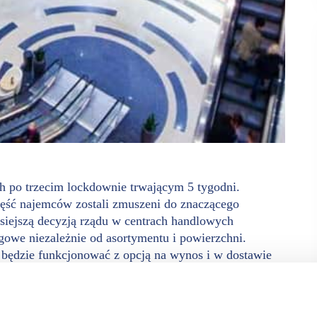
ch po trzecim lockdownie trwającym 5 tygodni.
zęść najemców zostali zmuszeni do znaczącego
isiejszą decyzją rządu w centrach handlowych
gowe niezależnie od asortymentu i powierzchni.
l będzie funkcjonować z opcją na wynos i w dostawie
o 2021 r. rozporządzeniu epidemicznym). Rząd podjął