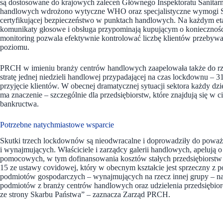
są dostosowane do krajowych zaleceń Głównego Inspektoratu Sanitarn
handlowych wdrożono wytyczne WHO oraz specjalistyczne wymogi Sa
certyfikującej bezpieczeństwo w punktach handlowych. Na każdym e
komunikaty głosowe i obsługa przypominają kupującym o koniecznoś
monitoring pozwala efektywnie kontrolować liczbę klientów przebywa
poziomu.
PRCH w imieniu branży centrów handlowych zaapelowała także do rz
stratę jednej niedzieli handlowej przypadającej na czas lockdownu 
przyjęcie klientów. W obecnej dramatycznej sytuacji sektora każdy dz
ma znaczenie – szczególnie dla przedsiębiorstw, które znajdują się w c
bankructwa.
Potrzebne natychmiastowe wsparcie
Skutki trzech lockdownów są nieodwracalne i doprowadziły do poważ
i wynajmujących. Właściciele i zarządcy galerii handlowych, apelują 
pomocowych, w tym dofinansowania kosztów stałych przedsiębiorstw o
15 ze ustawy covidowej, który w obecnym kształcie jest sprzeczny z
podmiotów gospodarczych – wynajmujących na rzecz innej grupy – 
podmiotów z branży centrów handlowych oraz udzielenia przedsiębior
ze strony Skarbu Państwa” – zaznacza Zarząd PRCH.