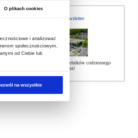
O plikach cookies
Bezpłatny Newsletter
ołecznościowe i analizować
artnerom społecznościowym,
anymi od Ciebie lub
Dołącz do ponad 7000 czytelników codziennego
newslettera!
ezwól na wszystkie