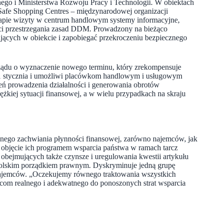
ego i Ministerstwa Rozwoju Pracy i Technologii. W obiektach
fe Shopping Centres – międzynarodowej organizacji
tapie wizyty w centrum handlowym systemy informacyjne,
ci przestrzegania zasad DDM. Prowadzony na bieżąco
jących w obiekcie i zapobiegać przekroczeniu bezpiecznego
ądu o wyznaczenie nowego terminu, który zrekompensuje
– 31 stycznia i umożliwi placówkom handlowym i usługowym
ień prowadzenia działalności i generowania obrotów
iężkiej sytuacji finansowej, a w wielu przypadkach na skraju
nego zachwiania płynności finansowej, zarówno najemców, jak
o objęcie ich programem wsparcia państwa w ramach tarcz
bejmujących także czynsze i uregulowania kwestii artykułu
 polskim porządkiem prawnym. Dyskryminuje jedną grupę
najemców. „Oczekujemy równego traktowania wszystkich
com realnego i adekwatnego do ponoszonych strat wsparcia