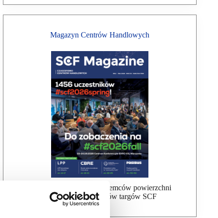
Magazyn Centrów Handlowych
Bezpłatna wysyłka dla najemców powierzchni
handlowej, uczestników targów SCF