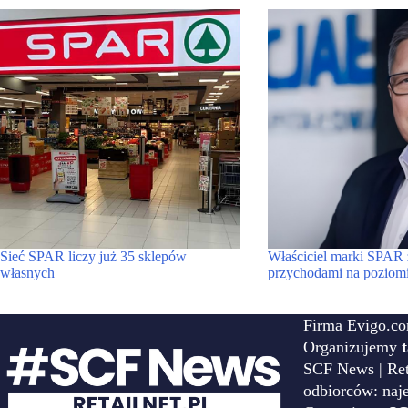
Sieć SPAR liczy już 35 sklepów
Właściciel marki SPAR
własnych
przychodami na poziomi
Firma Evigo.co
Organizujemy
SCF News | Reta
odbiorców: naj