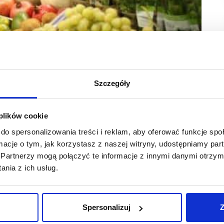
Szczegóły
 plików cookie
ląskim. Znajduje się on w Chruszczobrodzie.
do spersonalizowania treści i reklam, aby oferować funkcje sp
ormacje o tym, jak korzystasz z naszej witryny, udostępniamy p
Partnerzy mogą połączyć te informacje z innymi danymi otrzym
rtnera detalicznego i ma 103 mkw. powierzchni sprzedaży. Sieć
ji.
nia z ich usług.
y placówki w Dąbrowie Górniczej i Rybniku, teraz dołącza
zy format – ale doskonale położony. Dostępny jest duży
fortowe. Nasze sklepy zdecydowanie odróżniają się
Spersonalizuj
Z
 ciepłe pieczywo, świeże owoce i pachnącą kawę – podkreśla