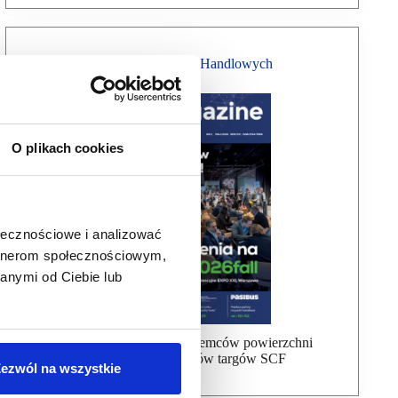
Magazyn Centrów Handlowych
O plikach cookies
ołecznościowe i analizować
artnerom społecznościowym,
anymi od Ciebie lub
Bezpłatna wysyłka dla najemców powierzchni
handlowej, uczestników targów SCF
ezwól na wszystkie