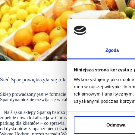
Zgoda
Niniejsza strona korzysta z
Sieć Spar powiększyła się o kolejną sklep w województwie ś
Wykorzystujemy pliki cookie 
ruch w naszej witrynie. Inf
reklamowym i analitycznym. 
Sklep prowadzony jest w formacie Spar Express przez niezależnego pa
Spar dynamicznie rozwija się w całej Polsce i szuka kolejnych lokalizac
uzyskanymi podczas korzysta
– Na śląsku sklepy Spar są bardzo popularne – niedawno otwieraliśm
zupełnie nowa lokalizacja w Chruszczobrodzie. Spar Express to mniejs
parking dla klientów – co sprawia, że zakupy są o wiele bardziej kom
Odmowa
od dyskontów zaopatrzeniem i świetnym wyborem towarów. Oferujemy
Wayne Hodson, prezes zarządu Wasz Sklep Spar.