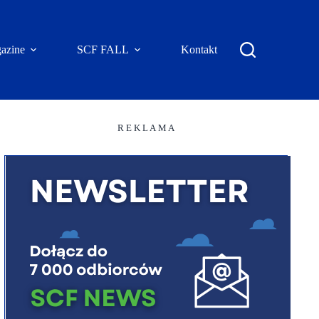
azine
SCF FALL
Kontakt
R E K L A M A