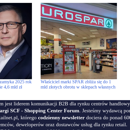
 zamyka 2025 rok
Właściciel marki SPAR zbliża się do 1
e 4,6 mld zł
mld złotych obrotu w sklepach własnych
m jest liderem komunikacji B2B dla rynku centrów handlowy
targi SCF - Shopping Center Forum
. Jesteśmy wydawcą por
ilnet.pl, którego
codzienny newsletter
dociera do ponad 60
emców, deweloperów oraz dostawców usług dla rynku retail.