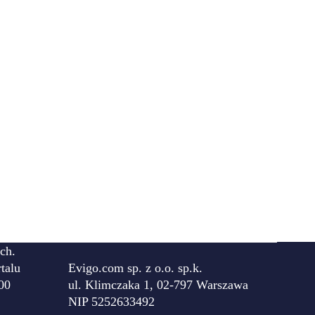
ch.
talu
Evigo.com sp. z o.o. sp.k.
00
ul. Klimczaka 1, 02-797 Warszawa
NIP 5252633492