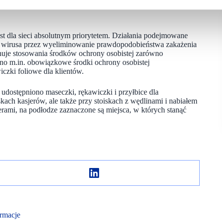
t dla sieci absolutnym priorytetem. Działania podejmowane
ię wirusa przez wyeliminowanie prawdopodobieństwa zakażenia
lnuje stosowania środków ochrony osobistej zarówno
no m.in. obowiązkowe środki ochrony osobistej
czki foliowe dla klientów.
udostępniono maseczki, rękawiczki i przyłbice dla
ach kasjerów, ale także przy stoiskach z wędlinami i nabiałem
erami, na podłodze zaznaczone są miejsca, w których stanąć
rmacje