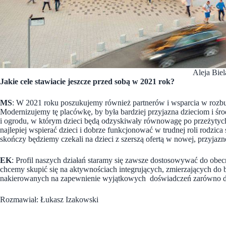
Aleja Bie
Jakie cele stawiacie jeszcze przed sobą w 2021 rok?
MS
: W 2021 roku poszukujemy również partnerów i wsparcia w ro
Modernizujemy tę placówkę, by była bardziej przyjazna dzieciom i 
i ogrodu, w którym dzieci będą odzyskiwały równowagę po przeżytych
najlepiej wspierać dzieci i dobrze funkcjonować w trudnej roli rodzi
skończy będziemy czekali na dzieci z szerszą ofertą w nowej, przyjazne
EK
: Profil naszych działań staramy się zawsze dostosowywać do obecn
chcemy skupić się na aktywnościach integrujących, zmierzających do
nakierowanych na zapewnienie wyjątkowych doświadczeń zarówno dla 
Rozmawiał: Łukasz Izakowski