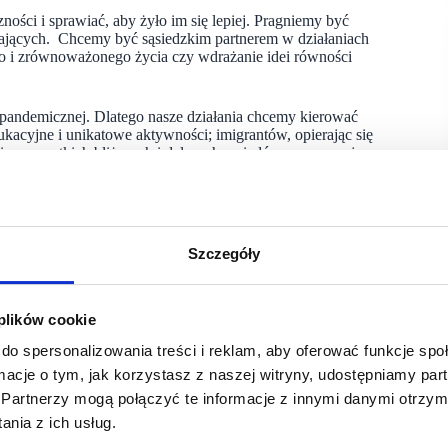
ości i sprawiać, aby żyło im się lepiej. Pragniemy być
dzających. Chcemy być sąsiedzkim partnerem w działaniach
ego i zrównoważonego życia czy wdrażanie idei równości
stpandemicznej. Dlatego nasze działania chcemy kierować
kacyjne i unikatowe aktywności; imigrantów, opierając się
ci – wszystkich bliższych i dalszych sąsiadów – proponując
ego chce się wracać, zarówno fizycznie, jak i w przestrzeni
obowiązującymi normami sanitarnymi i będą dostosowane
Szczegóły
yłaby Pani zdaniem najbardziej potrzebna w przyszłości?
 plików cookie
pierania dzieci i młodych ludzi w Polsce, nie jest problemem,
ji, które pomagają dzieciom w kryzysach psychicznym jest
do spersonalizowania treści i reklam, aby oferować funkcje sp
ierci. Takie organizacje podobnie, tak jak nasza Fundacja
ormacje o tym, jak korzystasz z naszej witryny, udostępniamy p
wijać swoje działania. Potrzebna jest pomoc finansowa, aby
Partnerzy mogą połączyć te informacje z innymi danymi otrzym
w.
nia z ich usług.
ufania dla Dzieci Młodzieży 116 111. Dzięki tym działaniom