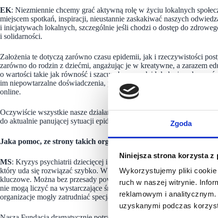
EK
: Niezmiennie chcemy grać aktywną rolę w życiu lokalnych społeczn
miejscem spotkań, inspiracji, nieustannie zaskakiwać naszych odwie
i inicjatywach lokalnych, szczególnie jeśli chodzi o dostęp do zdrow
i solidarności.
Założenia te dotyczą zarówno czasu epidemii, jak i rzeczywistości po
zarówno do rodzin z dziećmi, angażując je w kreatywne, a zarazem edu
o wartości takie jak równość i szacunek oraz całej lokalnej społecznoś
im niepowtarzalne doświadczenia, pozostając miejscem spotkań do któr
online.
Oczywiście wszystkie nasze działania są przeprowadzane zgodnie z 
do aktualnie panującej sytuacji epidemicznej.
Zgoda
Jaka pomoc, ze strony takich organizacji jak np. Aleja Bielany b
Niniejsza strona korzysta z
MS
: Kryzys psychiatrii dziecięcej i brak systemu psychologicznego ws
który uda się rozwiązać szybko. W takiej sytuacji wsparcie organizac
Wykorzystujemy pliki cookie 
kluczowe. Można bez przesady powiedzieć, że jest to sprawa życia i śm
ruch w naszej witrynie. Inf
nie mogą liczyć na wystarczające środki publiczne, by prowadzić i roz
reklamowym i analitycznym. 
organizacje mogły zatrudniać specjalistów – psychologów i psychiatró
uzyskanymi podczas korzysta
Nasza Fundacja dramatycznie potrzebuje wsparcia działań Telefonu Za