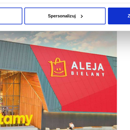
jalistycznej pomocy bezpośredniej, bo nie mieszkają w dużych
onsultantów Telefonu. Jest to również unikalna oferta wsparcia
zicom, czy innym dorosłym. 116 111 to linia, która pomaga
Spersonalizuj
Z