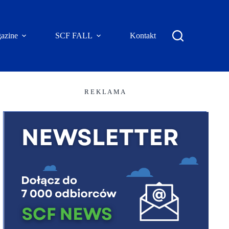
azine
SCF FALL
Kontakt
R E K L A M A