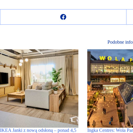
Podobne info
IKEA Janki z nową odsłoną – ponad 4,5
Ingka Centres: Wola Par