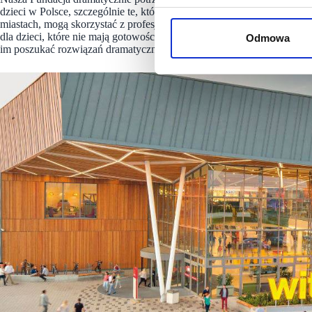
dzieci w Polsce, szczególnie te, które mają utrudniony dostęp do spec
miastach, mogą skorzystać z profesjonalnego wsparcia konsultantek i k
dla dzieci, które nie mają gotowości ujawnienia swoich problemów rod
Odmowa
im poszukać rozwiązań dramatycznych dla nich sytuacji.