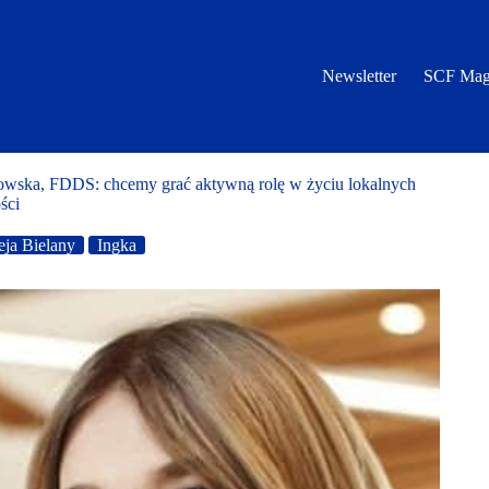
Newsletter
SCF Mag
owska, FDDS: chcemy grać aktywną rolę w życiu lokalnych
ści
eja Bielany
Ingka