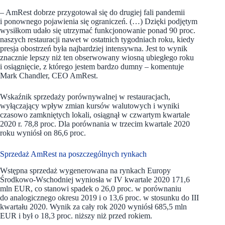
– AmRest dobrze przygotował się do drugiej fali pandemii
i ponownego pojawienia się ograniczeń. (…) Dzięki podjętym
wysiłkom udało się utrzymać funkcjonowanie ponad 90 proc.
naszych restauracji nawet w ostatnich tygodniach roku, kiedy
presja obostrzeń była najbardziej intensywna. Jest to wynik
znacznie lepszy niż ten obserwowany wiosną ubiegłego roku
i osiągnięcie, z którego jestem bardzo dumny – komentuje
Mark Chandler, CEO AmRest.
Wskaźnik sprzedaży porównywalnej w restauracjach,
wyłączający wpływ zmian kursów walutowych i wyniki
czasowo zamkniętych lokali, osiągnął w czwartym kwartale
2020 r. 78,8 proc. Dla porównania w trzecim kwartale 2020
roku wyniósł on 86,6 proc.
Sprzedaż AmRest na poszczególnych rynkach
Wstępna sprzedaż wygenerowana na rynkach Europy
Środkowo-Wschodniej wyniosła w IV kwartale 2020 171,6
mln EUR, co stanowi spadek o 26,0 proc. w porównaniu
do analogicznego okresu 2019 i o 13,6 proc. w stosunku do III
kwartału 2020. Wynik za cały rok 2020 wyniósł 685,5 mln
EUR i był o 18,3 proc. niższy niż przed rokiem.