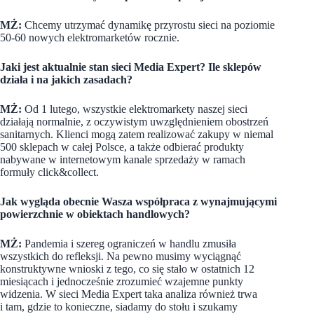
MŻ:
Chcemy utrzymać dynamikę przyrostu sieci na poziomie
50-60 nowych elektromarketów rocznie.
Jaki jest aktualnie stan sieci Media Expert? Ile sklepów
działa i na jakich zasadach?
MŻ:
Od 1 lutego, wszystkie elektromarkety naszej sieci
działają normalnie, z oczywistym uwzględnieniem obostrzeń
sanitarnych. Klienci mogą zatem realizować zakupy w niemal
500 sklepach w całej Polsce, a także odbierać produkty
nabywane w internetowym kanale sprzedaży w ramach
formuły click&collect.
Jak wygląda obecnie Wasza współpraca z wynajmującymi
powierzchnie w obiektach handlowych?
MŻ:
Pandemia i szereg ograniczeń w handlu zmusiła
wszystkich do refleksji. Na pewno musimy wyciągnąć
konstruktywne wnioski z tego, co się stało w ostatnich 12
miesiącach i jednocześnie zrozumieć wzajemne punkty
widzenia. W sieci Media Expert taka analiza również trwa
i tam, gdzie to konieczne, siadamy do stołu i szukamy