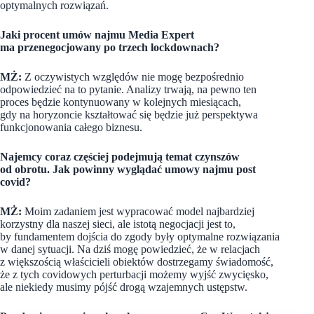
optymalnych rozwiązań.
Jaki procent umów najmu Media Expert
ma przenegocjowany po trzech lockdownach?
MŻ:
Z oczywistych względów nie mogę bezpośrednio
odpowiedzieć na to pytanie. Analizy trwają, na pewno ten
proces będzie kontynuowany w kolejnych miesiącach,
gdy na horyzoncie kształtować się będzie już perspektywa
funkcjonowania całego biznesu.
Najemcy coraz częściej podejmują temat czynszów
od obrotu. Jak powinny wyglądać umowy najmu post
covid?
MŻ:
Moim zadaniem jest wypracować model najbardziej
korzystny dla naszej sieci, ale istotą negocjacji jest to,
by fundamentem dojścia do zgody były optymalne rozwiązania
w danej sytuacji. Na dziś mogę powiedzieć, że w relacjach
z większością właścicieli obiektów dostrzegamy świadomość,
że z tych covidowych perturbacji możemy wyjść zwycięsko,
ale niekiedy musimy pójść drogą wzajemnych ustępstw.