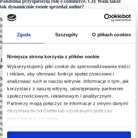
Pandemia przyspieszyła rolę e-commerce. Czy Wam także
tak dynamicznie rośnie sprzedaż online?
MŻ:
Udział e-commerce w ogólnej sprzedaży obserwujemy
już od kilku lat, ale koronawirus stał się impulsem istotnie
zwiększającym ten trend. Kolejne miesiące pokażą na ile trwały
Zgoda
Szczegóły
O plikach cookies
będzie to proces. Na pewno będziemy starali się wykorzystać
tę sytuację i aktywnie inspirować klientów do korzystania
z zakupów przez internet.
Niniejsza strona korzysta z plików cookie
Jakie pierwsze kroki podjęła sieć Media Expert tuż
po zniesieniu lockdownu?
Wykorzystujemy pliki cookie do spersonalizowania treści
i reklam, aby oferować funkcje społecznościowe i
MŻ:
Przede wszystkim koncentrujemy się na uwolnieniu
analizować ruch w naszej witrynie. Informacje o tym, jak
pełnego potencjału sprzedażowego przy jednoczesnym
korzystasz z naszej witryny, udostępniamy partnerom
zachowaniu wszelkich wymogów bezpieczeństwa dla naszych
klientów i pracowników. Oczywiście czekaliśmy na dzień,
społecznościowym, reklamowym i analitycznym.
w którym sieć Media Expert ponownie uruchomi wszystkie
Partnerzy mogą połączyć te informacje z innymi danymi
swoje elektromarkety i plan naszej aktywności był od dawna
otrzymanymi od Ciebie lub uzyskanymi podczas
gotowy. Będziemy z pewnością widoczni w naszych
kampaniach reklamowych, atrakcyjnych akcjach
korzystania z ich usług.
sprzedażowych w stacjonarnym i internetowym kanale
sprzedaży. W ubiegłym roku mocno zaangażowaliśmy się
również w pomoc służbie zdrowia, wyposażamy covidowe