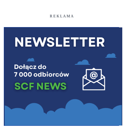
R E K L A M A