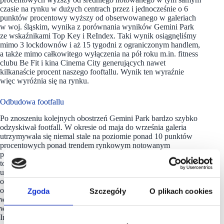
czasie na rynku w dużych centrach przez i jednocześnie o 6
punktów procentowy wyższy od obserwowanego w galeriach
w woj. śląskim, wynika z porównania wyników Gemini Park
ze wskaźnikami Top Key i ReIndex. Taki wynik osiągnęliśmy
mimo 3 lockdownów i aż 15 tygodni z ograniczonym handlem,
a także mimo całkowitego wyłączenia na pół roku m.in. fitness
clubu Be Fit i kina Cinema City generujących nawet
kilkanaście procent naszego fooftallu. Wynik ten wyraźnie
więc wyróżnia się na rynku.
Odbudowa footfallu
Po znoszeniu kolejnych obostrzeń Gemini Park bardzo szybko
odzyskiwał footfall. W okresie od maja do września galeria
utrzymywała się niemal stale na poziomie ponad 10 punktów
procentowych ponad trendem rynkowym notowanym
przez Retail Institute, Top Key i PRCH. Przełożyło się
to na obroty, które już w lipcu osiągnęły poziom 99 proc.
ubiegłorocznych. Również w okresie lockdownów, wskaźnik
odwiedzin w Gemini Park był wyższy, aniżeli ten
obserwowany na rynku. Przykładem jest listopad,
Zgoda
Szczegóły
O plikach cookies
w którym zanotowano footfall o 5 punktów procentowy
wyższy od tego obserwowanego w tym czasie prze Retail
Insitute w dużych galeriach. To efekt m.in. współpracy