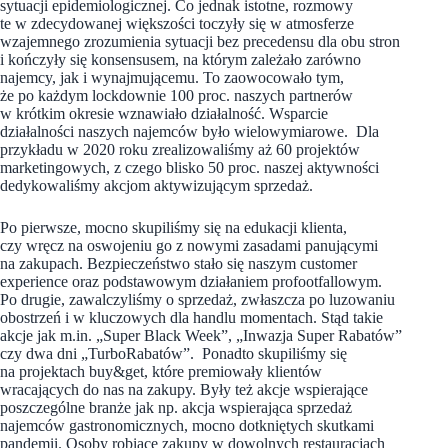
sytuacji epidemiologicznej. Co jednak istotne, rozmowy
te w zdecydowanej większości toczyły się w atmosferze
wzajemnego zrozumienia sytuacji bez precedensu dla obu stron
i kończyły się konsensusem, na którym zależało zarówno
najemcy, jak i wynajmującemu. To zaowocowało tym,
że po każdym lockdownie 100 proc. naszych partnerów
w krótkim okresie wznawiało działalność. Wsparcie
działalności naszych najemców było wielowymiarowe. Dla
przykładu w 2020 roku zrealizowaliśmy aż 60 projektów
marketingowych, z czego blisko 50 proc. naszej aktywności
dedykowaliśmy akcjom aktywizującym sprzedaż.
Po pierwsze, mocno skupiliśmy się na edukacji klienta,
czy wręcz na oswojeniu go z nowymi zasadami panującymi
na zakupach. Bezpieczeństwo stało się naszym customer
experience oraz podstawowym działaniem profootfallowym.
Po drugie, zawalczyliśmy o sprzedaż, zwłaszcza po luzowaniu
obostrzeń i w kluczowych dla handlu momentach. Stąd takie
akcje jak m.in. „Super Black Week”, „Inwazja Super Rabatów”
czy dwa dni „TurboRabatów”. Ponadto skupiliśmy się
na projektach buy&get, które premiowały klientów
wracających do nas na zakupy. Były też akcje wspierające
poszczególne branże jak np. akcja wspierająca sprzedaż
najemców gastronomicznych, mocno dotkniętych skutkami
pandemii. Osoby robiące zakupy w dowolnych restauracjach