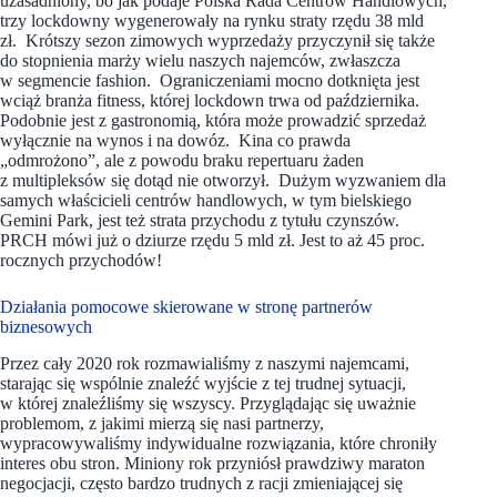
uzasadniony, bo jak podaje Polska Rada Centrów Handlowych,
trzy lockdowny wygenerowały na rynku straty rzędu 38 mld
zł. Krótszy sezon zimowych wyprzedaży przyczynił się także
do stopnienia marży wielu naszych najemców, zwłaszcza
w segmencie fashion. Ograniczeniami mocno dotknięta jest
wciąż branża fitness, której lockdown trwa od października.
Podobnie jest z gastronomią, która może prowadzić sprzedaż
wyłącznie na wynos i na dowóz. Kina co prawda
„odmrożono”, ale z powodu braku repertuaru żaden
z multipleksów się dotąd nie otworzył. Dużym wyzwaniem dla
samych właścicieli centrów handlowych, w tym bielskiego
Gemini Park, jest też strata przychodu z tytułu czynszów.
PRCH mówi już o dziurze rzędu 5 mld zł. Jest to aż 45 proc.
rocznych przychodów!
Działania pomocowe skierowane w stronę partnerów
biznesowych
Przez cały 2020 rok rozmawialiśmy z naszymi najemcami,
starając się wspólnie znaleźć wyjście z tej trudnej sytuacji,
w której znaleźliśmy się wszyscy. Przyglądając się uważnie
problemom, z jakimi mierzą się nasi partnerzy,
wypracowywaliśmy indywidualne rozwiązania, które chroniły
interes obu stron. Miniony rok przyniósł prawdziwy maraton
negocjacji, często bardzo trudnych z racji zmieniającej się