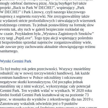
mogły odebrać darmową pizzę. Akcją buy&get był także
projekt „Back to Park W DECHE!”, wspierający „Park
W DECHE!” i Park Linowy, czyli naszego kluczowego
najemcę z segmentu rozrywki. Nie zrezygnowaliśmy także
z wydarzeń stricte profootfallowych i utrwalających wizerunek
rodzinnego centrum. Tu jednak postawiliśmy na formułę slow
eventu tak, aby ruch w galerii bezpiecznie rozkładał się
w czasie. Przykładem była „Wystawa Zaginionych Smoków”
czy targi „PupiLove”. Tego typu akcji wspierający pośrednio
i bezpośrednio sprzedaż najemców zorganizowaliśmy wiele,
ale zawsze przy zachowaniu aktualnie obowiązującego reżimu
sanitarnego.
Wyniki Gemini Park
To był trudny rok pełen przeciwności. Wszyscy musieliśmy
odnaleźć się w nowej rzeczywistości handlowej. Jak każde
centrum handlowe w Polsce odczuliśmy i odczuwamy
negatywne skutki koronakryzysu. Od początku jednak
staraliśmy się z nimi walczyć, wykorzystując cały potencjał
Gemini Park. Ten wysiłek widać w wynikach. W 2020 roku
średni footfall Gemini Park kształtował się na poziomie 73
proc. w stosunku do wyników z rekordowego dla nas 2019 r.
Zanotowany wskaźnik odwiedzin jest o 9 punktów
procentowych wyższy od średniego notowanego w tym samym