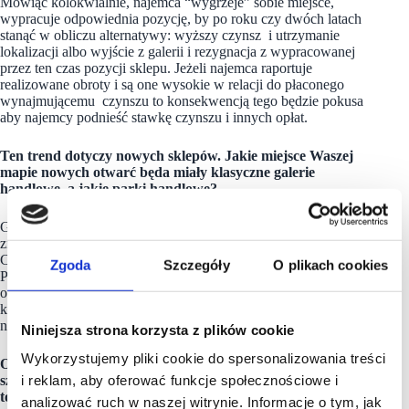
Mówiąc kolokwialnie, najemca “wygrzeje” sobie miejsce,
wypracuje odpowiednia pozycję, by po roku czy dwóch latach
stanąć w obliczu alternatywy: wyższy czynsz i utrzymanie
lokalizacji albo wyjście z galerii i rezygnacja z wypracowanej
przez ten czas pozycji sklepu.
Jeżeli najemca raportuje
realizowane obroty i są one wysokie w relacji do płaconego
wynajmującemu czynszu to konsekwencją tego będzie pokusa
aby najemcy podnieść stawkę czynszu i innych opłat.
Ten trend dotyczy nowych sklepów. Jakie miejsce Waszej
mapie nowych otwarć będa miały klasyczne galerie
handlowe, a jakie parki handlowe?
Gdzieś z
t
yłu głowy jest obawa, że centra handlowe mogą
znowu być zamknięte, bo pojawi się nowa hybryda wirusa.
Centra handlowe też stoją przed wieloma innymi wyzwaniami.
Zgoda
Szczegóły
O plikach cookies
Przede wszystkim będą musiały się zmieniać, tak by ze swoją
ofertą trafiać do coraz
bardziej wymagającego
klienta. Dzisiaj
klient jest zero-jedynkowy. On nie ma czasu, chce tu i teraz,
nie chce czekać.
Niniejsza strona korzysta z plików cookie
Wykorzystujemy pliki cookie do spersonalizowania treści
Odpowiedzią na to wyzwanie są parki handlowe, gdzie jest
i reklam, aby oferować funkcje społecznościowe i
szybko i wygodnie. Dla Neonet – już przed pandemią – był
to główny kierunek rozwoju i tutaj zapewne nic się
analizować ruch w naszej witrynie. Informacje o tym, jak