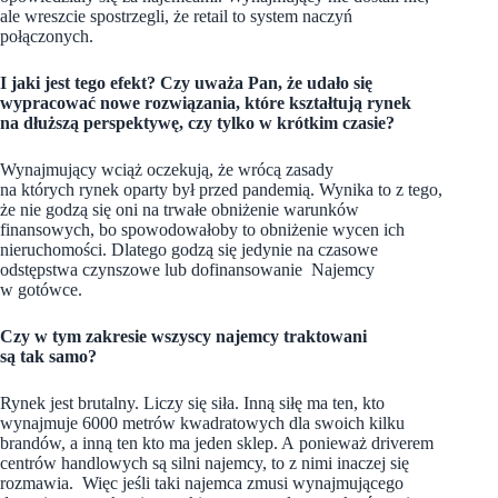
ale wreszcie spostrzegli, że retail to system naczyń
połączonych.
I jaki jest tego efekt? Czy uważa Pan, że udało się
wypracować nowe rozwiązania, które kształtują rynek
na dłuższą perspektywę, czy tylko w krótkim czasie?
Wynajmujący wciąż oczekują, że wrócą zasady
na których rynek oparty był przed pandemią. Wynika to z tego,
że nie godzą się oni na trwałe obniżenie warunków
finansowych, bo spowodowałoby to obniżenie wycen ich
nieruchomości. Dlatego godzą się jedynie na czasowe
odstępstwa czynszowe
lub dofinansowanie Najemcy
w gotówce.
Czy w tym zakresie wszyscy najemcy traktowani
są tak samo?
Rynek jest brutalny. Liczy się siła. Inną siłę ma ten, kto
wynajmuje 6000 metrów kwadratowych dla swoich
kilku
brandów, a inną ten kto ma jeden sklep. A ponieważ driverem
centr
ów
handlowych są silni najemcy, to z nimi inaczej się
rozmawia. Więc jeśli taki najemca zmusi wynajmującego