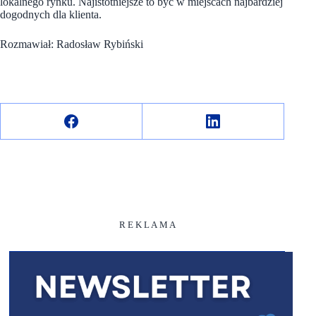
lokalnego rynku. Najistotniejsze to być w miejscach najbardziej
dogodnych dla klienta.
Rozmawiał: Radosław Rybiński
R E K L A M A