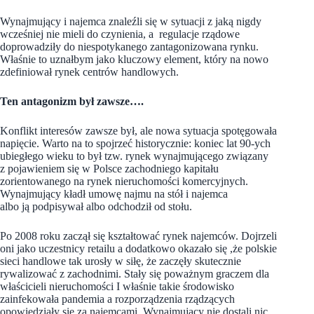
Wynajmujący i najemca znaleźli się w sytuacji z jaką nigdy
wcześniej nie mieli do czynienia, a regulacje rządowe
doprowadziły do niespotykanego zantagonizowana rynku.
Właśnie to uznałbym jako kluczowy element, który na nowo
zdefiniował rynek centrów handlowych.
Ten antagonizm był zawsze….
Konflikt interesów zawsze był, ale nowa sytuacja spotęgowała
napięcie
. Warto na to spojrzeć historycznie: koniec lat 90-ych
ubiegłego wieku to był tzw. rynek wynajmującego związany
z pojawieniem się w Polsce zachodniego kapitału
zorientowanego na rynek nieruchomości komercyjnych.
Wynajmujący kładł umowę najmu na stół i najemca
albo ją podpisywał albo odchodził od stołu.
Po 2008 roku zaczął się kształtować rynek najemców. Dojrzeli
oni jako uczestnicy retailu a dodatkowo okazało się ,że polskie
sieci handlowe tak urosły w siłę, że zaczęły skutecznie
rywalizować z zachodnimi. Stały się poważnym graczem dla
właścicieli nieruchomości I właśnie takie środowisko
zainfekowała pandemia a rozporządzenia rządzących
opowiedziały się za najemcami. Wynajmujący nie dostali nic,