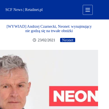
Przejdź
do
SCF News | Retailnet.pl
treści
[WYWIAD] Andrzej Czarnecki, Neonet: wynajmujący
nie godzą się na trwałe obniżki
23/02/2021
Neonet