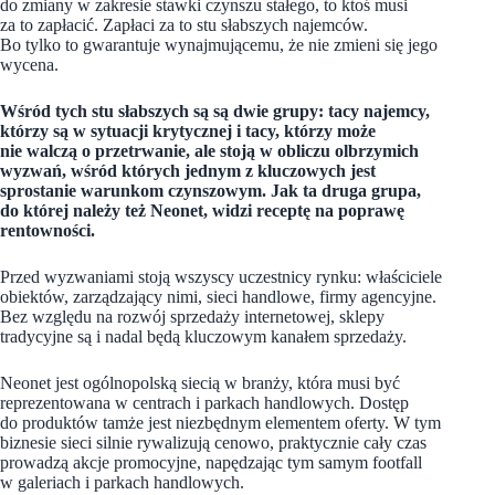
do zmiany w zakresie stawki czynszu stałego, to ktoś musi
za to zapłacić. Zapłaci za to stu słabszych najemców.
Bo tylko to gwarantuje wynajmującemu, że nie zmieni się jego
wycena.
Wśród tych stu słabszych są są dwie grupy: tacy najemcy,
którzy są w sytuacji krytycznej i tacy, którzy może
nie walczą o przetrwanie, ale stoją w obliczu olbrzymich
wyzwań, wśród których jednym z kluczowych jest
sprostanie warunkom czynszowym. Jak ta druga grupa,
do której należy też Neonet, widzi receptę na poprawę
rentowności.
Przed wyzwaniami stoją wszyscy uczestnicy rynku: właściciele
obiektów, zarządzający nimi, sieci handlowe, firmy agencyjne.
Bez względu na rozwój sprzedaży internetowej, sklepy
tradycyjne są i nadal będą kluczowym kanałem sprzedaży.
Neonet jest ogólnopolską siecią w branży, która musi być
reprezentowana w centrach i parkach handlowych. Dostęp
do produktów tamże jest niezbędnym elementem oferty. W tym
biznesie sieci silnie rywalizują cenowo, praktycznie cały czas
prowadzą akcje promocyjne, napędzając tym samym footfall
w galeriach i parkach handlowych.