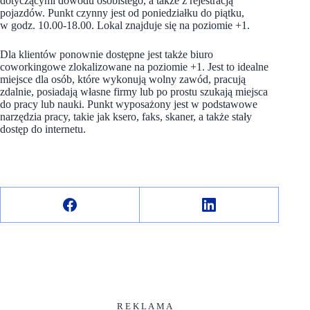
dotyczącymi dowodu osobistego, a także z rejestracją
pojazdów. Punkt czynny jest od poniedziałku do piątku,
w godz. 10.00-18.00. Lokal znajduje się na poziomie +1.
Dla klientów ponownie dostępne jest także biuro
coworkingowe zlokalizowane na poziomie +1. Jest to idealne
miejsce dla osób, które wykonują wolny zawód, pracują
zdalnie, posiadają własne firmy lub po prostu szukają miejsca
do pracy lub nauki. Punkt wyposażony jest w podstawowe
narzędzia pracy, takie jak ksero, faks, skaner, a także stały
dostęp do internetu.
R E K L A M A