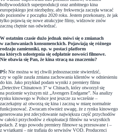
hollywoodzkich superprodukcji oraz ambitnego kina
europejskiego jest niezbędny, aby frekwencja zaczęła wracać
do poziomów z początku 2020 roku. Jestem przekonany, że jak
tylko pojawią się nowe atrakcyjne filmy, widzowie znów
zaczną chętnie nas odwiedzać.
W ostatnim czasie dużo jednak mówi się o zmianach
w zachowaniach konsumenckich. Pojawiają się różnego
rodzaju zamienniki, np. w postaci platform
na których udostępnia się odpłatnie nowości filmowe.
Nie obawia się Pan, że kina stracą na znaczeniu?
PŚ:
Nie można w tej chwili jednoznacznie stwierdzić,
czy w ogóle zaszła zmiana zachowania klientów w odniesieniu
do kin. Jako przykład podam wyniki z premiery filmu
„Detective Chinatown 3” w Chinach, który otworzył się
na poziomie wyższym niż „Avengers Endgame”. Na analizy
rynku kinowego w Polsce jest jeszcze za wcześnie –
zaczekajmy aż otworzą się kina i zaczną w miarę normalnie
funkcjonować. Zwracam również uwagę, że z rynku kinowego
generowana jest zdecydowanie największa część przychodów
w całości przychodów z eksploatacji filmów na wszystkich
polach. Z tego powodu premiery filmowe są przesuwane i –
z wyjątkami – nie trafiają do serwisów VOD. Producenci