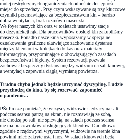
mniej restrykcyjnych ograniczeniach odnośnie dostępności
miejsc do sprzedaży.. Przy czym wskazywane są trzy kluczowe
czynniki przemawiające za bezpieczeństwem kin – bardzo
dobra wentylacja, brak rozmów i maseczki.
We foyer naszych kin oraz w toaletach ustawimy stacje
do dezynfekcji rąk. Dla pracowników obsługi kin zakupiliśmy
maseczki. Ponadto nasze kina wyposażamy w specjalne
oznakowania graficzne ułatwiające zachowanie dystansu
między klientami w kolejkach do kas oraz materiały
informacyjne, przypominające o obowiązujących zasadach
bezpieczeństwa i higieny. System rezerwacji pozwala
zachować bezpieczny dystans między widzami na sali kinowej,
a wentylacja zapewnia ciągłą wymianę powietrza.
Trudno chyba jednak będzie utrzymać dyscyplinę. Ludzie
przychodzą do kina, by się rozerwać, zapomnieć
o pandemii…
PŚ:
Proszę pamiętać, że wszyscy widzowie siedzący na sali
podczas seansu patrzą na ekran, nie rozmawiają ze sobą,
nie chodzą po sali, nie śpiewają, na salach podczas seansu
nie ma pracowników obsługujących klientów. Dodatkowo
zgodnie z rządowymi wytycznymi, widzowie na terenie kina
powinni mieć zakryte usta i nos. W salach kinowych będą