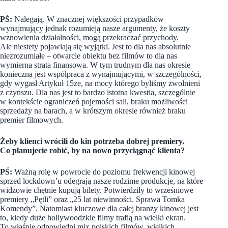
PŚ:
Nalegają. W znacznej większości przypadków
wynajmujący jednak rozumieją nasze argumenty, że koszty
wznowienia działalności, mogą przekraczać przychody.
Ale niestety pojawiają się wyjątki. Jest to dla nas absolutnie
niezrozumiałe – otwarcie obiektu bez filmów to dla nas
wymierna strata finansowa. W tym trudnym dla nas okresie
konieczna jest współpraca z wynajmującymi, w szczególności,
gdy wygasł Artykuł 15ze, na mocy którego byliśmy zwolnieni
z czynszu. Dla nas jest to bardzo istotna kwestia, szczególnie
w kontekście ograniczeń pojemości sali, braku możliwości
sprzedaży na barach, a w krótszym okresie również braku
premier filmowych.
Żeby klienci wrócili do kin potrzeba dobrej premiery.
Co planujecie robić, by na nowo przyciągnąć klienta?
PŚ:
Ważną rolę w powrocie do poziomu frekwencji kinowej
sprzed lockdown’u odegrają nasze rodzime produkcje, na które
widzowie chętnie kupują bilety. Potwierdziły to wrześniowe
premiery „Pętli” oraz „25 lat niewinności. Sprawa Tomka
Komendy”. Natomiast kluczowe dla całej branży kinowej jest
to, kiedy duże hollywoodzkie filmy trafią na wielki ekran.
To właśnie odpowiedni mix polskich filmów, wielkich