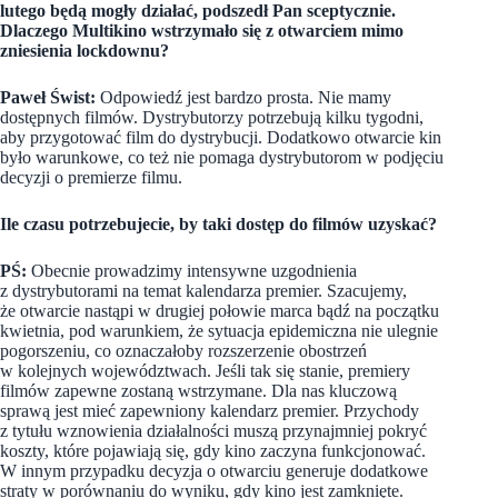
lutego będą mogły działać, podszedł Pan sceptycznie.
Dlaczego Multikino wstrzymało się z otwarciem mimo
zniesienia lockdownu?
Paweł Świst:
Odpowiedź jest bardzo prosta. Nie mamy
dostępnych filmów. Dystrybutorzy potrzebują kilku tygodni,
aby przygotować film do dystrybucji. Dodatkowo otwarcie kin
było warunkowe, co też nie pomaga dystrybutorom w podjęciu
decyzji o premierze filmu.
Ile czasu potrzebujecie, by taki dostęp do filmów uzyskać?
PŚ:
Obecnie prowadzimy intensywne uzgodnienia
z dystrybutorami na temat kalendarza premier. Szacujemy,
że otwarcie nastąpi w drugiej połowie marca bądź na początku
kwietnia, pod warunkiem, że sytuacja epidemiczna nie ulegnie
pogorszeniu, co oznaczałoby rozszerzenie obostrzeń
w kolejnych województwach. Jeśli tak się stanie, premiery
filmów zapewne zostaną wstrzymane. Dla nas kluczową
sprawą jest mieć zapewniony kalendarz premier. Przychody
z tytułu wznowienia działalności muszą przynajmniej pokryć
koszty, które pojawiają się, gdy kino zaczyna funkcjonować.
W innym przypadku decyzja o otwarciu generuje dodatkowe
straty w porównaniu do wyniku, gdy kino jest zamknięte.