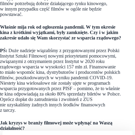
filmów potrzebują dobrze działającego rynku kinowego,
w innym przypadku część filmów w ogóle nie będzie
powstawać.
Właśnie mija rok od ogłoszenia pandemii. W tym okresie
kina z krótkimi wyjątkami, były zamknięte. Czy i w jakim
zakresie udało się Wam skorzystać ze wsparcia rządowego?
PŚ:
Duże nadzieje wiązaliśmy z przygotowanymi przez Polski
Instytut Sztuki Filmowej nowymi priorytetami pomocowymi,
związanymi z otrzymaniem przez Instytut w 2020 roku
rządowego wsparcia w wysokości 157 mln zł. Finansowanie
to miało wspomóc kina, dystrybutorów i producentów polskich
filmów, poszkodowanych w wyniku pandemii COVID-19.
Niestety kina wielosalowe nie zostały ujęte w programach
wsparcia przygotowanych przez PISF – pomimo, że to właśnie
te kina odpowiadają za około 80% sprzedaży biletów w Polsce.
Oprócz dopłat do zatrudnienia i zwolnień z ZUS
nie uzyskaliśmy żadnych innych środków finansowych
z tarczy.
Jak kryzys w branży filmowej może wpłynąć na Waszą
działalność?