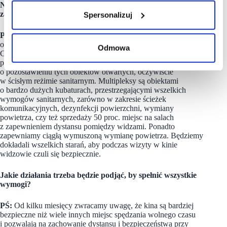
Niebawem do kin ruszą pierwsi klienci. Jesteście w stanie
zapewnić im bezpieczeństwo sanitarne?
Spersonalizuj
PŚ:
Kina, podobnie jak teatry i muzea, z uwagi na specyfikę
organizacji i działalności, są w kontekście transmisji wirusa
Odmowa
Covid-19 jednymi z bezpieczniejszych miejsc odwiedzanych
przez społeczeństwo, co potwierdza decyzja Rządu
o pozostawieniu tych obiektów otwartych, oczywiście
w ścisłym reżimie sanitarnym. Multipleksy są obiektami
o bardzo dużych kubaturach, przestrzegającymi wszelkich
wymogów sanitarnych, zarówno w zakresie ścieżek
komunikacyjnych, dezynfekcji powierzchni, wymiany
powietrza, czy też sprzedaży 50 proc. miejsc na salach
z zapewnieniem dystansu pomiędzy widzami. Ponadto
zapewniamy ciągłą wymuszoną wymianę powietrza. Będziemy
dokładali wszelkich starań, aby podczas wizyty w kinie
widzowie czuli się bezpiecznie.
Jakie działania trzeba będzie podjąć, by spełnić wszystkie
wymogi?
PŚ:
Od kilku miesięcy zwracamy uwagę, że kina są bardziej
bezpieczne niż wiele innych miejsc spędzania wolnego czasu
i pozwalają na zachowanie dystansu i bezpieczeństwa przy