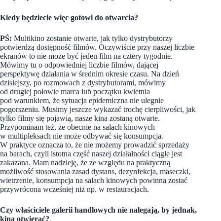
Kiedy będziecie więc gotowi do otwarcia?
PŚ:
Multikino zostanie otwarte, jak tylko dystrybutorzy
potwierdzą dostępność filmów. Oczywiście przy naszej liczbie
ekranów to nie może być jeden film na cztery tygodnie.
Mówimy tu o odpowiedniej liczbie filmów, dającej
perspektywę działania w średnim okresie czasu. Na dzień
dzisiejszy, po rozmowach z dystrybutorami, mówimy
od drugiej połowie marca lub początku kwietnia
pod warunkiem, że sytuacja epidemiczna nie ulegnie
pogorszeniu. Musimy jeszcze wykazać trochę cierpliwości, jak
tylko filmy się pojawią, nasze kina zostaną otwarte.
Przypominam też, że obecnie na salach kinowych
w multipleksach nie może odbywać się konsumpcja.
W praktyce oznacza to, że nie możemy prowadzić sprzedaży
na barach, czyli istotna część naszej działalności ciągle jest
zakazana. Mam nadzieję, że ze względu na praktyczną
możliwość stosowania zasad dystans, dezynfekcja, maseczki,
wietrzenie, konsumpcja na salach kinowych powinna zostać
przywrócona wcześniej niż np. w restauracjach.
Czy właściciele galerii handlowych nie nalegają, by jednak,
kina otwierać?