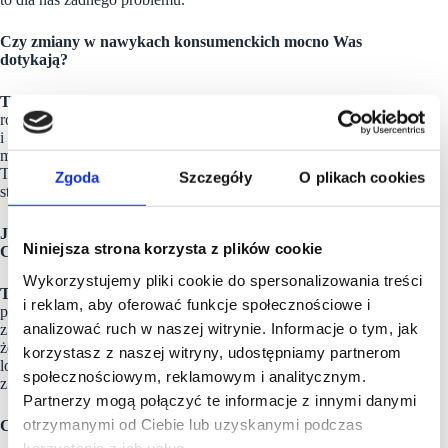
Czy zmiany w nawykach konsumenckich mocno Was
dotykają?
TB:
Spadki odwiedzalności niestety są i będą jeszcze do końca
roku. Klienci nie przychodzą z obawy przed zarażeniem
i nie przyjdą, aż do momentu zakończenia szczepień i zdjęcia
masek. Szacujemy, że ubyło nam około 30-40 proc. klientów.
Te spadki dotyczą wszystkich lokalizacji w jednakowym
Zgoda
Szczegóły
O plikach cookies
stopniu – są podobne na ulicach i w galeriach.
JLD ma system do umawiania wizyt w salonach.
Niniejsza strona korzysta z plików cookie
Czy to narzędzie pomaga generować ruch?
Wykorzystujemy pliki cookie do spersonalizowania treści
TB:
Aktualnie prawie 100 proc. wizyt odbywa się
i reklam, aby oferować funkcje społecznościowe i
po wcześniejszym zarezerwowaniu. Przed pandemią
analizować ruch w naszej witrynie. Informacje o tym, jak
z tej usługi korzystało 70-80 proc. klientów. Cieszymy się,
że mamy własny system rezerwacji zintegrowany z programem
korzystasz z naszej witryny, udostępniamy partnerom
lojalnościowym. Bardzo to nam pomaga w relacjach
społecznościowym, reklamowym i analitycznym.
z klientami.
Partnerzy mogą połączyć te informacje z innymi danymi
otrzymanymi od Ciebie lub uzyskanymi podczas
Czy macie pomysł jak te straty odrobić?
korzystania z ich usług.