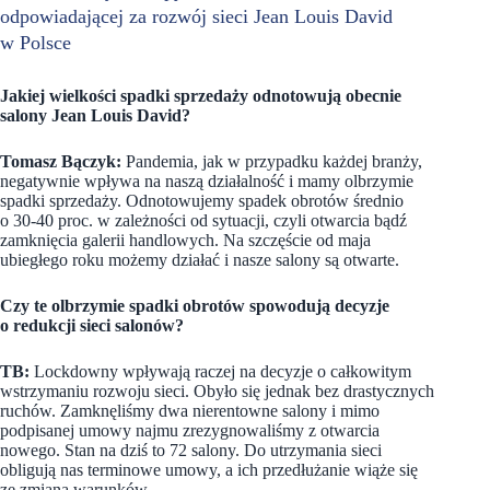
odpowiadającej za rozwój sieci Jean Louis David
w Polsce
Jakiej wielkości spadki sprzedaży odnotowują obecnie
salony Jean Louis David?
Tomasz Bączyk:
Pandemia, jak w przypadku każdej branży,
negatywnie wpływa na naszą działalność i mamy olbrzymie
spadki sprzedaży. Odnotowujemy spadek obrotów średnio
o 30-40 proc. w zależności od sytuacji, czyli otwarcia bądź
zamknięcia galerii handlowych. Na szczęście od maja
ubiegłego roku możemy działać i nasze salony są otwarte.
Czy te olbrzymie spadki obrotów spowodują decyzje
o redukcji sieci salonów?
TB:
Lockdowny wpływają raczej na decyzje o całkowitym
wstrzymaniu rozwoju sieci. Obyło się jednak bez drastycznych
ruchów. Zamknęliśmy dwa nierentowne salony i mimo
podpisanej umowy najmu zrezygnowaliśmy z otwarcia
nowego. Stan na dziś to 72 salony. Do utrzymania sieci
obligują nas terminowe umowy, a ich przedłużanie wiąże się
ze zmianą warunków.