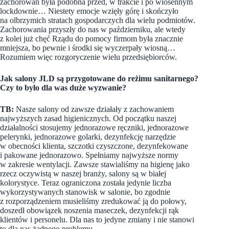
zachorowań była podobna przed, w trakcie i po wiosennym
lockdownie… Niestety emocje wzięły górę i skończyło
na olbrzymich stratach gospodarczych dla wielu podmiotów.
Zachorowania przyszły do nas w październiku, ale wtedy
z kolei już chęć Rządu do pomocy firmom była znacznie
mniejsza, bo pewnie i środki się wyczerpały wiosną…
Rozumiem więc rozgoryczenie wielu przedsiębiorców.
Jak salony JLD są przygotowane do reżimu sanitarnego?
Czy to było dla was duże wyzwanie?
TB:
Nasze salony od zawsze działały z zachowaniem
najwyższych zasad higienicznych. Od początku naszej
działalności stosujemy jednorazowe ręczniki, jednorazowe
pelerynki, jednorazowe golarki, dezynfekcję narzędzie
w obecności klienta, szczotki czyszczone, dezynfekowane
i pakowane jednorazowo. Spełniamy najwyższe normy
w zakresie wentylacji. Zawsze stawialiśmy na higienę jako
rzecz oczywistą w naszej branży, salony są w białej
kolorystyce. Teraz ograniczona została jedynie liczba
wykorzystywanych stanowisk w salonie, bo zgodnie
z rozporządzeniem musieliśmy zredukować ją do połowy,
doszedł obowiązek noszenia maseczek, dezynfekcji rąk
klientów i personelu. Dla nas to jedyne zmiany i nie stanowi
to dla nas żadnego problemu.