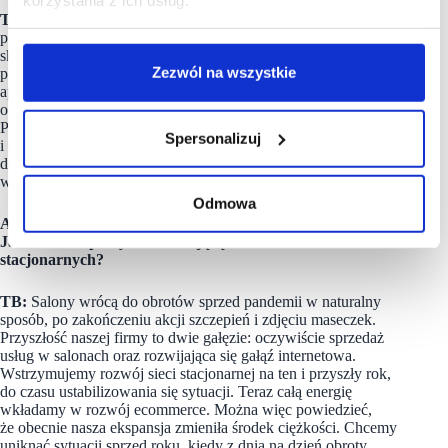
TB:
W salonach oferujemy klientom liczne promocje, aby
przyciągnąć ich jak najwięcej. Dodatkowo rozkręcamy nasz
sklep internetowy. Wkrótce ruszy również sprzedaż
Zezwól na wszystkie
profesjonalnych kosmetyków fryzjerskich za pomocą naszej
aplikacji mobilnej, która do teraz służyła głównie
od rezerwowania wizyt, logowania się do konta klienta.
Pracujemy nad rozwojem wielu narzędzi do sprzedaży online
Spersonalizuj
i chcemy, żeby e-commerce stał się dla nas znaczącym źródłem
dochodu. Dodatkowo oba kanały będą się wzajemnie mocno
wspierać.
Odmowa
Ale nie da się przecież ściąć czy zafarbować włosów online.
Jaki ma Pan pomysł na istniejącą sieć salonów
stacjonarnych?
TB:
Salony wrócą do obrotów sprzed pandemii w naturalny
sposób, po zakończeniu akcji szczepień i zdjęciu maseczek.
Przyszłość naszej firmy to dwie gałęzie: oczywiście sprzedaż
usług w salonach oraz rozwijająca się gałąź internetowa.
Wstrzymujemy rozwój sieci stacjonarnej na ten i przyszły rok,
do czasu ustabilizowania się sytuacji. Teraz całą energię
wkładamy w rozwój ecommerce. Można więc powiedzieć,
że obecnie nasza ekspansja zmieniła środek ciężkości. Chcemy
uniknąć sytuacji sprzed roku, kiedy z dnia na dzień obroty