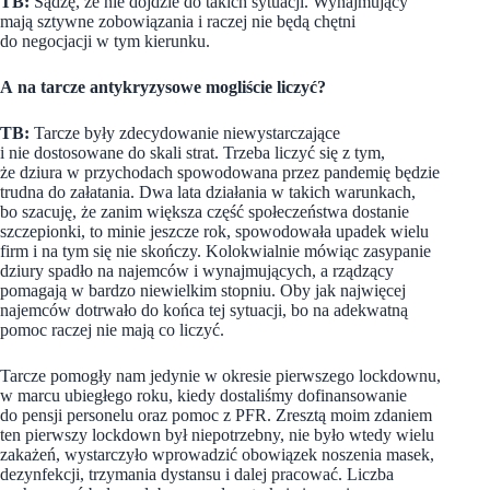
TB:
Sądzę, że nie dojdzie do takich sytuacji. Wynajmujący
mają sztywne zobowiązania i raczej nie będą chętni
do negocjacji w tym kierunku.
A na tarcze antykryzysowe mogliście liczyć?
TB:
Tarcze były zdecydowanie niewystarczające
i nie dostosowane do skali strat. Trzeba liczyć się z tym,
że dziura w przychodach spowodowana przez pandemię będzie
trudna do załatania. Dwa lata działania w takich warunkach,
bo szacuję, że zanim większa część społeczeństwa dostanie
szczepionki, to minie jeszcze rok, spowodowała upadek wielu
firm i na tym się nie skończy. Kolokwialnie mówiąc zasypanie
dziury spadło na najemców i wynajmujących, a rządzący
pomagają w bardzo niewielkim stopniu. Oby jak najwięcej
najemców dotrwało do końca tej sytuacji, bo na adekwatną
pomoc raczej nie mają co liczyć.
Tarcze pomogły nam jedynie w okresie pierwszego lockdownu,
w marcu ubiegłego roku, kiedy dostaliśmy dofinansowanie
do pensji personelu oraz pomoc z PFR. Zresztą moim zdaniem
ten pierwszy lockdown był niepotrzebny, nie było wtedy wielu
zakażeń, wystarczyło wprowadzić obowiązek noszenia masek,
dezynfekcji, trzymania dystansu i dalej pracować. Liczba