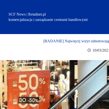
Przejdź
do
treści
SCF News | Retailnet.pl
komercjalizacja i zarządzanie centrami handlowymi
[BADANIE] Najwięcej wizyt odnotowują c
10/03/202