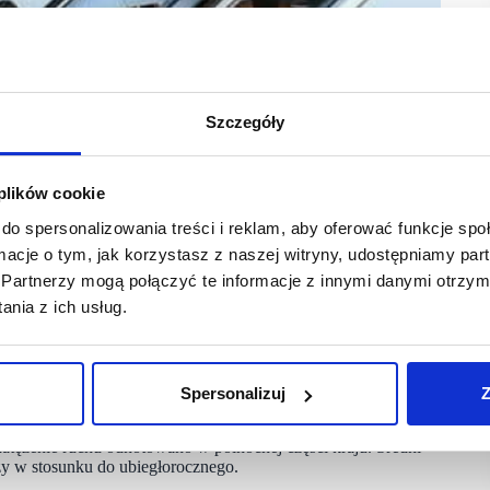
Szczegóły
 plików cookie
do spersonalizowania treści i reklam, aby oferować funkcje sp
ormacje o tym, jak korzystasz z naszej witryny, udostępniamy p
Partnerzy mogą połączyć te informacje z innymi danymi otrzym
 marca (1–7.03) była niższa o prawie 25 proc.
nia z ich usług.
ała się na poziomie 76 proc. – wynika z danych PRCH.
w obiektach oscyluje wokół 80 proc. poziomów
nym poziomie 76-77 proc. Najwięcej wizyt odnotowują centra
Spersonalizuj
Z
A, gdzie wskaźnik odwiedzalności był w zależności od dnia
0 tys. mkw. GLA. Najaktywniej z oferty sklepów w obiektach
tężenie ruchu odnotowano w północnej części kraju. Średni
zy w stosunku do ubiegłorocznego.