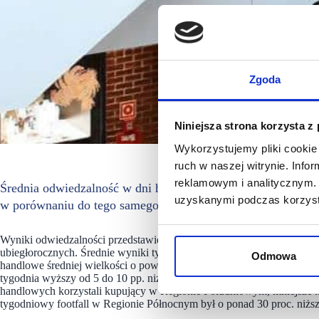
Zgoda
Niniejsza strona korzysta z
Wykorzystujemy pliki cookie 
ruch w naszej witrynie. Inf
reklamowym i analitycznym. 
Średnia odwiedzalność w dni handlowe w pierwszym tygodniu
uzyskanymi podczas korzysta
w porównaniu do tego samego okresu w 2020 r. i ukształtow
Wyniki odwiedzalności przedstawione przez PRCH pokazują, że ruch 
ubiegłorocznych. Średnie wyniki tygodniowe utrzymują się na zbliżo
Odmowa
handlowe średniej wielkości o powierzchni od 20 do 40 tys. mkw. GL
tygodnia wyższy od 5 do 10 pp. niż centrach największych powyżej 6
handlowych korzystali kupujący w Regionie Południowym, mniejsze na
tygodniowy footfall w Regionie Północnym był o ponad 30 proc. niżs