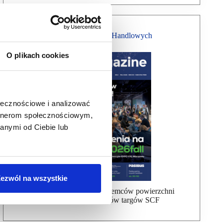
Magazyn Centrów Handlowych
O plikach cookies
ołecznościowe i analizować
artnerom społecznościowym,
anymi od Ciebie lub
ezwól na wszystkie
Bezpłatna wysyłka dla najemców powierzchni
handlowej, uczestników targów SCF