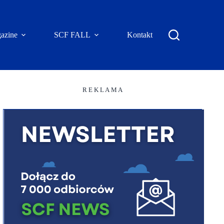
azine
SCF FALL
Kontakt
R E K L A M A