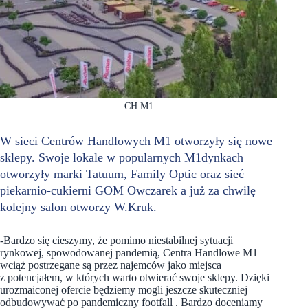
CH M1
W sieci Centrów Handlowych M1 otworzyły się nowe
sklepy. Swoje lokale w popularnych M1dynkach
otworzyły marki Tatuum, Family Optic oraz sieć
piekarnio-cukierni GOM Owczarek a już za chwilę
kolejny salon otworzy W.Kruk.
-Bardzo się cieszymy, że pomimo niestabilnej sytuacji
rynkowej, spowodowanej pandemią, Centra Handlowe M1
wciąż postrzegane są przez najemców jako miejsca
z potencjałem, w których warto otwierać swoje sklepy. Dzięki
urozmaiconej ofercie będziemy mogli jeszcze skuteczniej
odbudowywać po pandemiczny footfall . Bardzo doceniamy