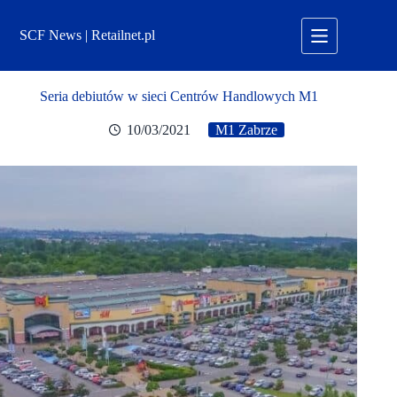
Przejdź
do
SCF News | Retailnet.pl
treści
Seria debiutów w sieci Centrów Handlowych M1
10/03/2021
M1 Zabrze