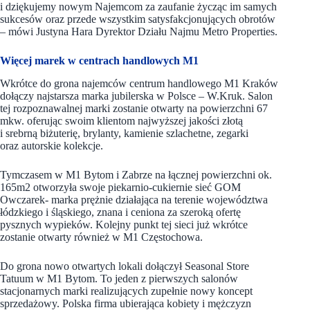
i dziękujemy nowym Najemcom za zaufanie życząc im samych
sukcesów oraz przede wszystkim satysfakcjonujących obrotów
– mówi Justyna Hara Dyrektor Działu Najmu Metro Properties.
Więcej marek w centrach handlowych M1
Wkrótce do grona najemców centrum handlowego M1 Kraków
dołączy najstarsza marka jubilerska w Polsce – W.Kruk. Salon
tej rozpoznawalnej marki zostanie otwarty na powierzchni 67
mkw. oferując swoim klientom najwyższej jakości złotą
i srebrną biżuterię, brylanty, kamienie szlachetne, zegarki
oraz autorskie kolekcje.
Tymczasem w M1 Bytom i Zabrze na łącznej powierzchni ok.
165m2 otworzyła swoje piekarnio-cukiernie sieć GOM
Owczarek- marka prężnie działająca na terenie województwa
łódzkiego i śląskiego, znana i ceniona za szeroką ofertę
pysznych wypieków. Kolejny punkt tej sieci już wkrótce
zostanie otwarty również w M1 Częstochowa.
Do grona nowo otwartych lokali dołączył Seasonal Store
Tatuum w M1 Bytom. To jeden z pierwszych salonów
stacjonarnych marki realizujących zupełnie nowy koncept
sprzedażowy. Polska firma ubierająca kobiety i mężczyzn