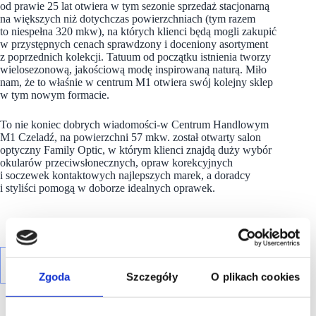
od prawie 25 lat otwiera w tym sezonie sprzedaż stacjonarną
na większych niż dotychczas powierzchniach (tym razem
to niespełna 320 mkw), na których klienci będą mogli zakupić
w przystępnych cenach sprawdzony i doceniony asortyment
z poprzednich kolekcji. Tatuum od początku istnienia tworzy
wielosezonową, jakościową modę inspirowaną naturą. Miło
nam, że to właśnie w centrum M1 otwiera swój kolejny sklep
w tym nowym formacie.
To nie koniec dobrych wiadomości-w Centrum Handlowym
M1 Czeladź, na powierzchni 57 mkw. został otwarty salon
optyczny Family Optic, w którym klienci znajdą duży wybór
okularów przeciwsłonecznych, opraw korekcyjnych
i soczewek kontaktowych najlepszych marek, a doradcy
i styliści pomogą w doborze idealnych oprawek.
Zgoda
Szczegóły
O plikach cookies