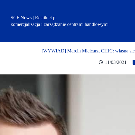
Przejdź
do
treści
SCF News | Retailnet.pl
komercjalizacja i zarządzanie centrami handlowymi
[WYWIAD] Marcin Mielcarz, CHIC: własna sieć st
11/03/2021