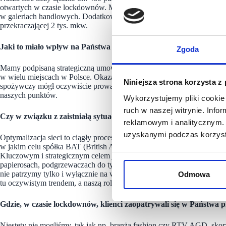
otwartych w czasie lockdownów. Mówimy oczywiście o lokalach przy u
w galeriach handlowych. Dodatkowym ciosem był dla nas także zapis
przekraczającej 2 tys. mkw.
Jaki to miało wpływ na Państwa biznes?
Zgoda
Mamy podpisaną strategiczną umowę z siecią Kaufland. Nasze wyspy 
w wielu miejscach w Polsce. Okazało się jednak, że zdecydowana więk
Niniejsza strona korzysta z
spożywczy mógł oczywiście prowadzić swoją działalność bez przeszk
naszych punktów.
Wykorzystujemy pliki cookie 
ruch w naszej witrynie. Inf
Czy w związku z zaistniałą sytuacją część punktów została zamkni
reklamowym i analitycznym. 
uzyskanymi podczas korzysta
Optymalizacja sieci to ciągły proces, niezależny od pandemii. Żeby o
w jakim celu spółka BAT (British American Tobacco) prowadzi – za 
Kluczowym i strategicznym celem jest budowanie wśród klientów świ
papierosach, podgrzewaczach do tytoniu oraz tytoniu do żucia w saszetk
nie patrzymy tylko i wyłącznie na wyniki sprzedaży, ale przede wszys
Odmowa
tu oczywistym trendem, a naszą rolą jest docierać do klienta tam, gdzi
Gdzie, w czasie lockdownów, klienci zaopatrywali się w Państwa 
Niestety nie mogliśmy, tak jak np. branża fashion czy RTV AGD, skor