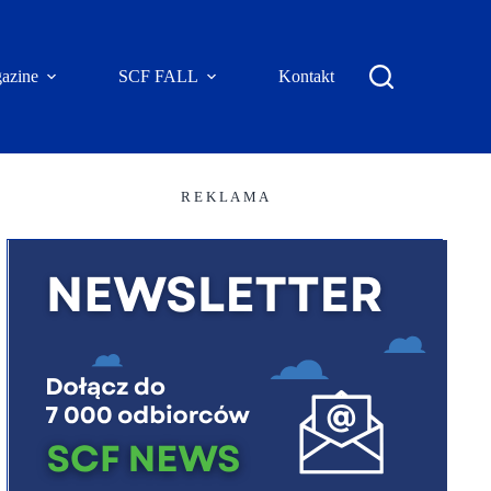
azine
SCF FALL
Kontakt
R E K L A M A