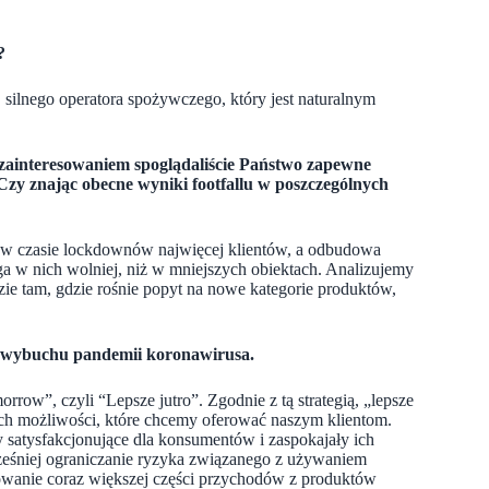
?
lnego operatora spożywczego, który jest naturalnym
 zainteresowaniem spoglądaliście Państwo zapewne
Czy znając obecne wyniki footfallu w poszczególnych
ły w czasie lockdownów najwięcej klientów, a odbudowa
 w nich wolniej, niż w mniejszych obiektach. Analizujemy
dzie tam, gdzie rośnie popyt na nowe kategorie produktów,
u wybuchu pandemii koronawirusa.
row”, czyli “Lepsze jutro”. Zgodnie z tą strategią, „lepsze
ch możliwości, które chcemy oferować naszym klientom.
 satysfakcjonujące dla konsumentów i zaspokajały ich
cześniej ograniczanie ryzyka związanego z używaniem
owanie coraz większej części przychodów z produktów