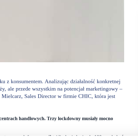
yku z konsumentem. Analizując działalność konkretnej
daży, ale przede wszystkim na potencjał marketingowy –
Mielcarz, Sales Director w firmie CHIC, która jest
 centrach handlowych. Trzy lockdowny musiały mocno
est w ramach franczyzy. Z tej liczby jedynie ok. 100 mogło być