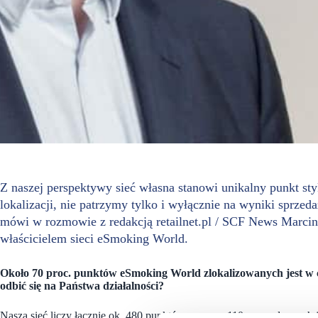
Z naszej perspektywy sieć własna stanowi unikalny punkt st
lokalizacji, nie patrzymy tylko i wyłącznie na wyniki sprze
mówi w rozmowie z redakcją retailnet.pl / SCF News Marcin 
właścicielem sieci eSmoking World.
Około 70 proc. punktów eSmoking World zlokalizowanych jest w
odbić się na Państwa działalności?
Nasza sieć liczy łącznie ok. 480 punktów, z czego 110 prowadzonych j