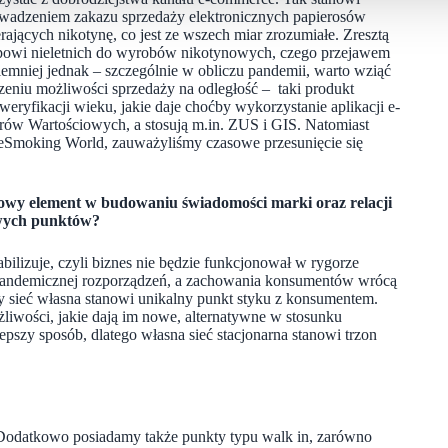
wadzeniem zakazu sprzedaży elektronicznych papierosów
rających nikotynę, co jest ze wszech miar zrozumiałe. Zresztą
tępowi nieletnich do wyrobów nikotynowych, czego przejawem
niej jednak – szczególnie w obliczu pandemii, warto wziąć
eniu możliwości sprzedaży na odległość – taki produkt
eryfikacji wieku, jakie daje choćby wykorzystanie aplikacji e-
rów Wartościowych, a stosują m.in. ZUS i GIS. Natomiast
 eSmoking World, zauważyliśmy czasowe przesunięcie się
zowy element w budowaniu świadomości marki oraz relacji
owych punktów?
bilizuje, czyli biznes nie będzie funkcjonował w rygorze
i pandemicznej rozporządzeń, a zachowania konsumentów wrócą
y sieć własna stanowi unikalny punkt styku z konsumentem.
iwości, jakie dają im nowe, alternatywne w stosunku
epszy sposób, dlatego własna sieć stacjonarna stanowi trzon
Dodatkowo posiadamy także punkty typu walk in, zarówno