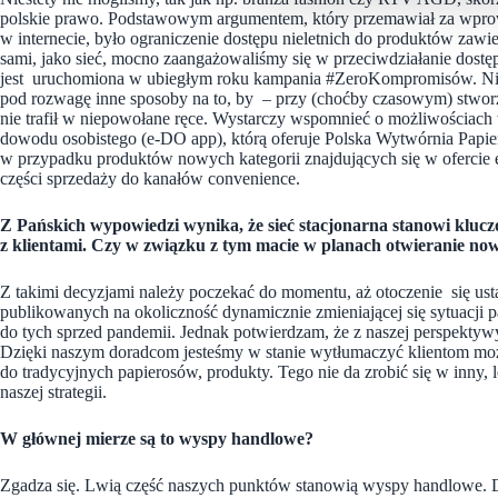
polskie prawo. Podstawowym argumentem, który przemawiał za wpro
w internecie, było ograniczenie dostępu nieletnich do produktów zawie
sami, jako sieć, mocno zaangażowaliśmy się w przeciwdziałanie dos
jest uruchomiona w ubiegłym roku kampania #ZeroKompromisów. Niem
pod rozwagę inne sposoby na to, by – przy (choćby czasowym) stworz
nie trafił w niepowołane ręce. Wystarczy wspomnieć o możliwościach w
dowodu osobistego (e-DO app), którą oferuje Polska Wytwórnia Papie
w przypadku produktów nowych kategorii znajdujących się w ofercie
części sprzedaży do kanałów convenience.
Z Pańskich wypowiedzi wynika, że sieć stacjonarna stanowi kluc
z klientami. Czy w związku z tym macie w planach otwieranie n
Z takimi decyzjami należy poczekać do momentu, aż otoczenie się usta
publikowanych na okoliczność dynamicznie zmieniającej się sytuacj
do tych sprzed pandemii. Jednak potwierdzam, że z naszej perspektyw
Dzięki naszym doradcom jesteśmy w stanie wytłumaczyć klientom możl
do tradycyjnych papierosów, produkty. Tego nie da zrobić się w inny, l
naszej strategii.
W głównej mierze są to wyspy handlowe?
Zgadza się. Lwią część naszych punktów stanowią wyspy handlowe. 