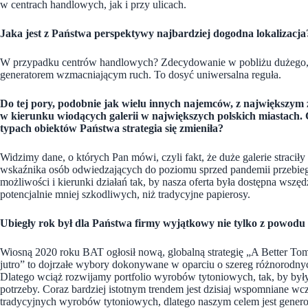
w centrach handlowych, jak i przy ulicach.
Jaka jest z Państwa perspektywy najbardziej dogodna lokalizacja
W przypadku centrów handlowych? Zdecydowanie w pobliżu dużego, si
generatorem wzmacniającym ruch. To dosyć uniwersalna reguła.
Do tej pory, podobnie jak wielu innych najemców, z największym
w kierunku wiodących galerii w największych polskich miastach. 
typach obiektów Państwa strategia się zmieniła?
Widzimy dane, o których Pan mówi, czyli fakt, że duże galerie straci
wskaźnika osób odwiedzających do poziomu sprzed pandemii przebiega
możliwości i kierunki działań tak, by nasza oferta była dostępna wszę
potencjalnie mniej szkodliwych, niż tradycyjne papierosy.
Ubiegły rok był dla Państwa firmy wyjątkowy nie tylko z powod
Wiosną 2020 roku BAT ogłosił nową, globalną strategię „A Better Tomor
jutro” to dojrzałe wybory dokonywane w oparciu o szereg różnorodny
Dlatego wciąż rozwijamy portfolio wyrobów tytoniowych, tak, by były
potrzeby. Coraz bardziej istotnym trendem jest dzisiaj wspomniane w
tradycyjnych wyrobów tytoniowych, dlatego naszym celem jest gener