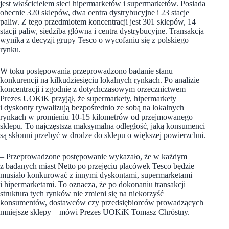
jest właścicielem sieci hipermarketów i supermarketów. Posiada
obecnie 320 sklepów, dwa centra dystrybucyjne i 23 stacje
paliw. Z tego przedmiotem koncentracji jest 301 sklepów, 14
stacji paliw, siedziba główna i centra dystrybucyjne. Transakcja
wynika z decyzji grupy Tesco o wycofaniu się z polskiego
rynku.
W toku postępowania przeprowadzono badanie stanu
konkurencji na kilkudziesięciu lokalnych rynkach. Po analizie
koncentracji i zgodnie z dotychczasowym orzecznictwem
Prezes UOKiK przyjął, że supermarkety, hipermarkety
i dyskonty rywalizują bezpośrednio ze sobą na lokalnych
rynkach w promieniu 10-15 kilometrów od przejmowanego
sklepu. To najczęstsza maksymalna odległość, jaką konsumenci
są skłonni przebyć w drodze do sklepu o większej powierzchni.
– Przeprowadzone postępowanie wykazało, że w każdym
z badanych miast Netto po przejęciu placówek Tesco będzie
musiało konkurować z innymi dyskontami, supermarketami
i hipermarketami. To oznacza, że po dokonaniu transakcji
struktura tych rynków nie zmieni się na niekorzyść
konsumentów, dostawców czy przedsiębiorców prowadzących
mniejsze sklepy – mówi Prezes UOKiK Tomasz Chróstny.