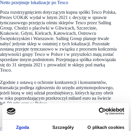
Netto przejmuje lokalizacje po Tesco
Poza rozstrzygnięciem dotyczącym kupna spółki Tesco Polska,
Prezes UOKiK wydał w lutym 2021 r. decyzję w sprawie
tymczasowego przejęcia ośmiu sklepów Tesco przez Salling
Group. Chodzi o placówki w Gliwicach, Szczecinie,
Krakowie, Gdyni, Kielcach, Katowicach, Ostrowcu
Świętokrzyskim i Warszawie. Salling Group planuje trwale
nabyć jedynie sklep w ostatniej z tych lokalizacji. Pozostałe
zostaną przejęte tymczasowo w związku z procesem kończenia
aktywności grupy Tesco w Polsce i w przyszłości mają zostać
sprzedane innym podmiotom. Przejmująca spółka zobowiązała
się do 31 sierpnia 2021 r. prowadzić te sklepy pod marką
Tesco.
Zgodnie z ustawą o ochronie konkurencji i konsumentów,
transakcja podlega zgłoszeniu do urzędu antymonopolowego,
jeżeli biorą w niej udział przedsiębiorcy, których łączny obrót
w roku poprzedzającym przekroczył miliard euro na świecie
lub 50 mln euro w Polsce.
Zgoda
Szczegóły
O plikach cookies