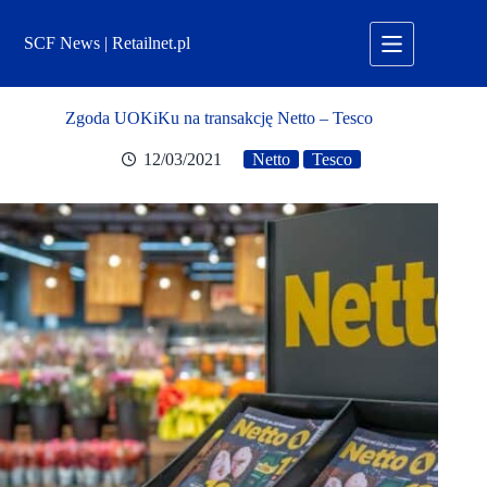
Przejdź
do
SCF News | Retailnet.pl
treści
Zgoda UOKiKu na transakcję Netto – Tesco
12/03/2021
Netto
Tesco