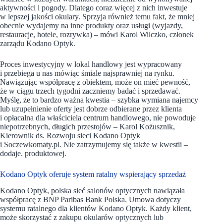
aktywności i pogody. Dlatego coraz więcej z nich inwestuje
w lepszej jakości okulary. Sprzyja również temu fakt, że mniej
obecnie wydajemy na inne produkty oraz usługi (wyjazdy,
restauracje, hotele, rozrywka) – mówi Karol Wilczko, członek
zarządu Kodano Optyk.
Proces inwestycyjny w lokal handlowy jest wypracowany
i przebiega u nas mówiąc śmiale najsprawniej na rynku.
Nawiązując współpracę z obiektem, może on mieć pewność,
że w ciągu trzech tygodni zaczniemy badać i sprzedawać.
Myślę, że to bardzo ważna kwestia – szybka wymiana najemcy
lub uzupełnienie oferty jest dobrze odbierane przez klienta
i opłacalna dla właściciela centrum handlowego, nie powoduje
niepotrzebnych, długich przestojów – Karol Kożusznik,
Kierownik ds. Rozwoju sieci Kodano Optyk
i Soczewkomaty.pl. Nie zatrzymujemy się także w kwestii –
dodaje. produktowej.
Kodano Optyk oferuje system ratalny wspierający sprzedaż
Kodano Optyk, polska sieć salonów optycznych nawiązała
współpracę z BNP Paribas Bank Polska. Umowa dotyczy
systemu ratalnego dla klientów Kodano Optyk. Każdy klient,
może skorzystać z zakupu okularów optycznych lub