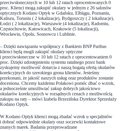
przeciwsłonecznych w 10 lub 12 ratach oprocentowanych 0
proc. Klienci mogą zakupić okulary w jednym z 26 salonów
optycznych Kodano Optyk w Gdańsku, Elblągu, Poznaniu,
Kaliszu, Toruniu ( 2 lokalizacje), Bydgoszczy ( 2 lokalizacje),
Łodzi ( 2 lokalizacje), Warszawie (4 lokalizacje), Radomiu,
Częstochowie, Katowicach, Krakowie (5 lokalizacji),
Wrocławiu, Opolu, Sosnowcu i Lublinie.
– Dzięki nawiązaniu współpracy z Bankiem BNP Paribas
klienci będą mogli zakupić okulary optyczne
i przeciwsłoneczne w 10 lub 12 ratach z oprocentowaniem 0
proc. Dzięki udostępnieniu systemu ratalnego przez bank
zyskujemy możliwość dotarcia z naszą bogatą ofertą okularów
korekcyjnych do szerokiego grona klientów. Jesteśmy
przekonani, że jakość naszych usług oraz produktów zostanie
doceniona. Chcemy każdemu Polakowi pomóc dbać o wzrok,
a jednocześnie umożliwiać zakup dobrych jakościowo
okularów korekcyjnych w rozsądnych cenach z możliwością
zakupu na raty – mówi Izabela Brzezińska Dyrektor Sprzedaży
Kodano Optyk.
W Kodano Optyk klienci mogą zbadać wzrok u specjalistów
i dobrać odpowiednie okulary oraz soczewki kontaktowe
znanych marek. Badania przeprowadzane