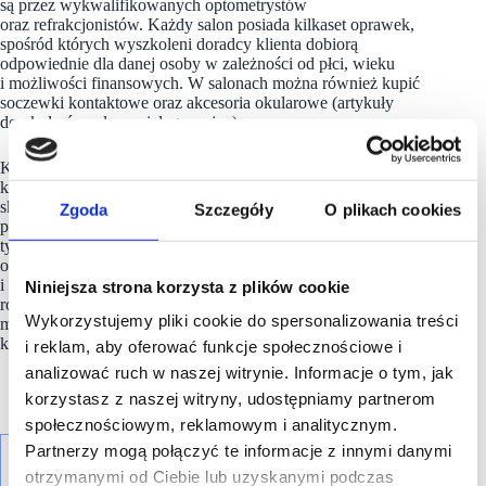
są przez wykwalifikowanych optometrystów
oraz refrakcjonistów. Każdy salon posiada kilkaset oprawek,
spośród których wyszkoleni doradcy klienta dobiorą
odpowiednie dla danej osoby w zależności od płci, wieku
i możliwości finansowych. W salonach można również kupić
soczewki kontaktowe oraz akcesoria okularowe (artykuły
do okularów, płyny pielęgnacyjne).
Kodano Optyk jest spółką należącą do grupy Szkla.com S.A.,
która jest operatorem największego w Polsce internetowego
sklepu z soczewkami kontaktowymi i płynami do ich
Zgoda
Szczegóły
O plikach cookies
pielęgnacji. Szkla.com obsługuje miesięcznie kilkadziesiąt
tysięcy klientów i poza sklepem w Polsce posiada również
oddziały w Czechach, na Słowacji, Węgrzech, Rumunii
i na Litwie, a swoim zasięgiem obejmuje całą Europę . Grupa
Niniejsza strona korzysta z plików cookie
rozwija również innowacyjny pomysł Soczewkomatów, czyli
Wykorzystujemy pliki cookie do spersonalizowania treści
maszyn vendingowych, które umożliwiają zakup soczewek
kontaktowych i płynów.
i reklam, aby oferować funkcje społecznościowe i
analizować ruch w naszej witrynie. Informacje o tym, jak
korzystasz z naszej witryny, udostępniamy partnerom
społecznościowym, reklamowym i analitycznym.
Partnerzy mogą połączyć te informacje z innymi danymi
otrzymanymi od Ciebie lub uzyskanymi podczas