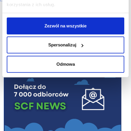
korzystania z ich usług.
Zezwól na wszystkie
R E K L A M A
Spersonalizuj
Odmowa