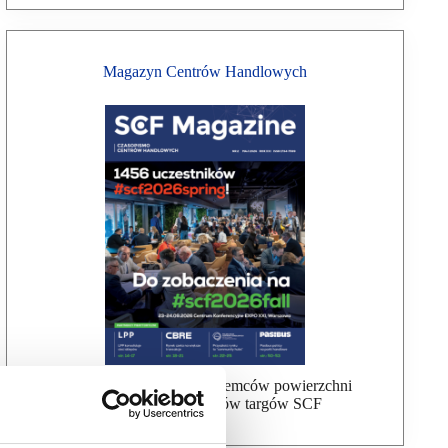
Magazyn Centrów Handlowych
Bezpłatna wysyłka dla najemców powierzchni
handlowej, uczestników targów SCF