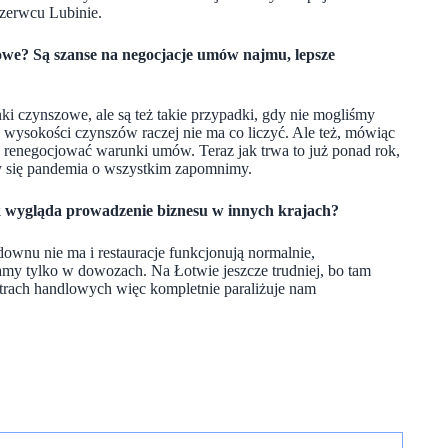
czerwcu Lubinie.
we? Są szanse na negocjacje
umów najmu, lepsze
ki czynszowe, ale są też takie przypadki, gdy nie mogliśmy
 wysokości czynszów raczej nie ma co liczyć. Ale też, mówiąc
renegocjować warunki umów. Teraz jak trwa to już ponad rok,
y się pandemia o wszystkim zapomnimy.
k wygląda prowadzenie biznesu w innych krajach?
ownu nie ma i restauracje funkcjonują normalnie,
ałamy tylko w dowozach. Na Łotwie jeszcze trudniej, bo tam
ntrach handlowych więc kompletnie paraliżuje nam