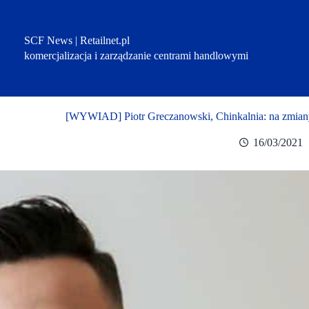
Przejdź
do
treści
SCF News | Retailnet.pl
komercjalizacja i zarządzanie centrami handlowymi
[WYWIAD] Piotr Greczanowski, Chinkalnia: na zmiany
16/03/2021