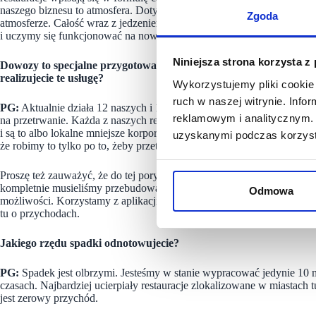
naszego biznesu to atmosfera. Dotychczas bazowaliśmy na lokalach, kli
Zgoda
atmosferze. Całość wraz z jedzeniem, obsługą kelnerską, winem czyniło
i uczymy się funkcjonować na nowych zasadach.
Niniejsza strona korzysta z
Dowozy to specjalne przygotowanie samych produktów, ale także ob
realizujecie te usługę?
Wykorzystujemy pliki cookie 
ruch w naszej witrynie. Inf
PG:
Aktualnie działa 12 naszych i 11 z nich oferuje dowozy. I istotnie
reklamowym i analitycznym. 
na przetrwanie. Każda z naszych restauracji indywidualnie starała si
i są to albo lokalne mniejsze korporacje, albo duzi znani gracze, który
uzyskanymi podczas korzysta
że robimy to tylko po to, żeby przetrwać i być obecnym w świadomośc
Proszę też zauważyć, że do tej pory nie mieliśmy styczności z dostawc
kompletnie musieliśmy przebudować strategię działania i jak łatwo się
Odmowa
możliwości. Korzystamy z aplikacji do zamówień i wykorzystujemy 
tu o przychodach.
Jakiego rzędu spadki odnotowujecie?
PG:
Spadek jest olbrzymi. Jesteśmy w stanie wypracować jedynie 10 
czasach. Najbardziej ucierpiały restauracje zlokalizowane w miastach t
jest zerowy przychód.