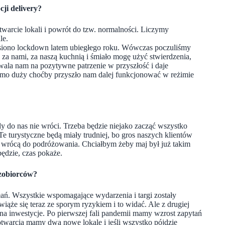
cji delivery?
twarcie lokali i powrót do tzw. normalności. Liczymy
le.
siono lockdown latem ubiegłego roku. Wówczas poczuliśmy
 za nami, za naszą kuchnią i śmiało mogę użyć stwierdzenia,
ozwala nam na pozytywne patrzenie w przyszłość i daje
samo duży choćby przyszło nam dalej funkcjonować w reżimie
dy do nas nie wróci. Trzeba będzie niejako zacząć wszystko
 Te turystyczne będą miały trudniej, bo gros naszych klientów
o wrócą do podróżowania. Chciałbym żeby maj był już takim
ędzie, czas pokaże.
yzobiorców?
ń. Wszystkie wspomagające wydarzenia i targi zostały
ąże się teraz ze sporym ryzykiem i to widać. Ale z drugiej
s na inwestycje. Po pierwszej fali pandemii mamy wzrost zapytań
otwarcia mamy dwa nowe lokale i jeśli wszystko pójdzie