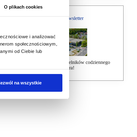
O plikach cookies
Bezpłatny Newsletter
ołecznościowe i analizować
artnerom społecznościowym,
anymi od Ciebie lub
Dołącz do ponad 7000 czytelników codziennego
newslettera!
ezwól na wszystkie