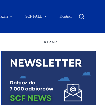
azine
SCF FALL
Kontakt
R E K L A M A