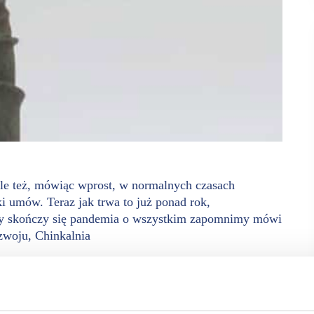
le też, mówiąc wprost, w normalnych czasach
 umów. Teraz jak trwa to już ponad rok,
edy skończy się pandemia o wszystkim zapomnimy mówi
zwoju, Chinkalnia
s, ale nie jesteśmy stricte dowozowym formatem. Nasze
enie się na nowe warunki jest bardzo trudne. Główna część