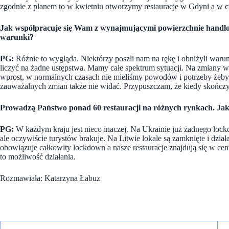
zgodnie z planem to w kwietniu otworzymy restauracje w Gdyni a w 
Jak współpracuje się Wam z wynajmującymi powierzchnie handlo
warunki?
PG:
Różnie to wygląda. Niektórzy poszli nam na rękę i obniżyli warun
liczyć na żadne ustępstwa. Mamy całe spektrum sytuacji. Na zmiany w
wprost, w normalnych czasach nie mieliśmy powodów i potrzeby żeby 
zauważalnych zmian także nie widać. Przypuszczam, że kiedy skończ
Prowadzą Państwo ponad 60 restauracji na różnych rynkach. Ja
PG:
W każdym kraju jest nieco inaczej. Na Ukrainie już żadnego lockd
ale oczywiście turystów brakuje. Na Litwie lokale są zamknięte i dzi
obowiązuje całkowity lockdown a nasze restauracje znajdują się w ce
to możliwość działania.
Rozmawiała: Katarzyna Łabuz