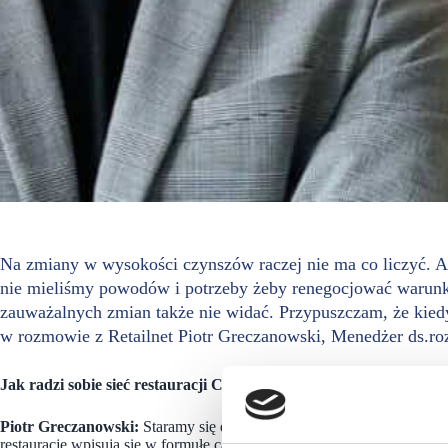
Na zmiany w wysokości czynszów raczej nie ma co liczyć. A
nie mieliśmy powodów i potrzeby żeby renegocjować warunki
zauważalnych zmian także nie widać. Przypuszczam, że ki
w rozmowie z Retailnet Piotr Greczanowski, Menedżer ds.ro
Jak radzi sobie sieć restauracji Chinkalnia w opcji na dowóz?
Piotr Greczanowski:
Staramy się działać w opcji na dowóz i na wyno
restauracje wpisują się w formułę casual dining i całkowite przestawi