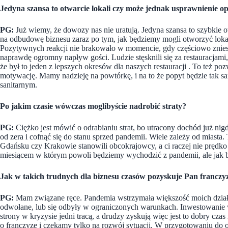
Jedyna szansa to otwarcie lokali czy może jednak usprawnienie op
PG:
Już wiemy, że dowozy nas nie uratują. Jedyna szansa to szybkie o
na odbudowę biznesu zaraz po tym, jak będziemy mogli otworzyć loka
Pozytywnych reakcji nie brakowało w momencie, gdy częściowo znie
naprawdę ogromny napływ gości. Ludzie stęsknili się za restauracjami,
że był to jeden z lepszych okresów dla naszych restauracji . To też p
motywację. Mamy nadzieję na powtórkę, i na to że popyt będzie tak 
sanitarnym.
Po jakim czasie wówczas moglibyście nadrobić straty?
PG:
Ciężko jest mówić o odrabianiu strat, bo utracony dochód już nig
od zera i cofnąć się do stanu sprzed pandemii. Wiele zależy od miasta.
Gdańsku czy Krakowie stanowili obcokrajowcy, a ci raczej nie prędk
miesiącem w którym powoli będziemy wychodzić z pandemii, ale jak b
Jak w takich trudnych dla biznesu czasów pozyskuje Pan francz
PG:
Mam związane ręce. Pandemia wstrzymała większość moich działa
odwołane, lub się odbyły w ograniczonych warunkach. Inwestowanie wi
strony w kryzysie jedni tracą, a drudzy zyskują więc jest to dobry cza
o franczyzę i czekamy tylko na rozwój sytuacji. W przygotowaniu do 