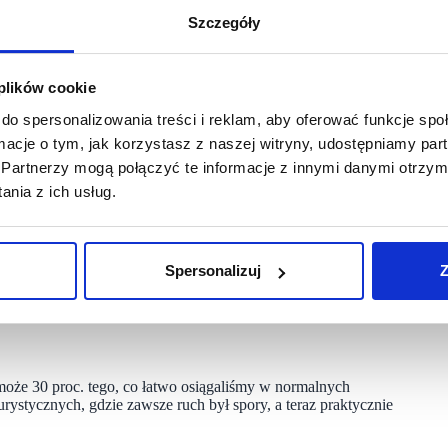
matycznej aranżacji wnętrz, muzyce i specjalnej gruzińskiej
Szczegóły
 klimat naszych restauracji. Teraz jesteśmy tego pozbawieni
 plików cookie
sługa logistyczna, która do najtańszych nie należy. Jak
do spersonalizowania treści i reklam, aby oferować funkcje sp
ormacje o tym, jak korzystasz z naszej witryny, udostępniamy p
 nie jest to biznes dochodowy. Dostawy są raczej tylko formą
Partnerzy mogą połączyć te informacje z innymi danymi otrzym
ę nawiązać współpracę z partnerami świadczącymi usługi dostaw
ch ceny raczej do tanich nie należą. Marże są tak wysokie,
nia z ich usług.
i klientów.
ami i większość lokali nie oferowała opcji dowozu, wiec tutaj
 domyślić, nie było to proste. Chwytamy się jednak każdej
Spersonalizuj
Z
własny personel do dowozów. Wciąż jednak nie ma mowy
może 30 proc. tego, co łatwo osiągaliśmy w normalnych
urystycznych, gdzie zawsze ruch był spory, a teraz praktycznie