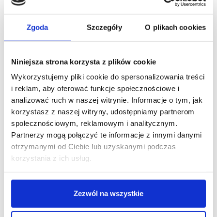
Zgoda
Szczegóły
O plikach cookies
Niniejsza strona korzysta z plików cookie
Wykorzystujemy pliki cookie do spersonalizowania treści
i reklam, aby oferować funkcje społecznościowe i
analizować ruch w naszej witrynie. Informacje o tym, jak
16/03/2021
Chinkalnia
korzystasz z naszej witryny, udostępniamy partnerom
społecznościowym, reklamowym i analitycznym.
[WYWIAD] Piotr Greczanowski, Chinkalnia:
na zmiany w wysokości czynszów raczej
Partnerzy mogą połączyć te informacje z innymi danymi
nie ma co liczyć
otrzymanymi od Ciebie lub uzyskanymi podczas
Na zmiany w wysokości czynszów raczej
korzystania z ich usług.
nie ma co liczyć. Ale też, mówiąc wprost,
w normalnych czasach nie mieliśmy powodów
i potrzeby żeby renegocjować warunki umów. Teraz
jak trwa to już ponad rok, zauważalnych zmian
Zezwól na wszystkie
także…