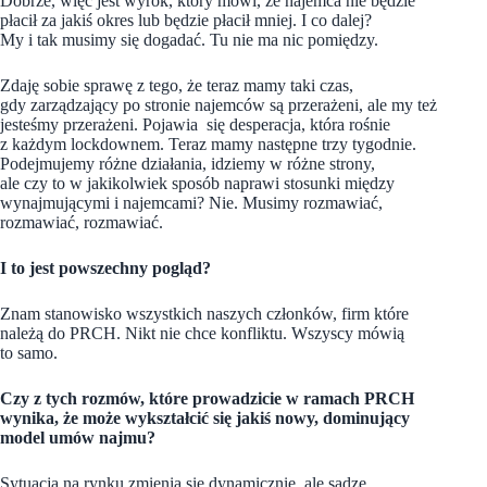
Dobrze, więc jest wyrok, który mówi, że najemca nie będzie
płacił za jakiś okres lub będzie płacił mniej. I co dalej?
My i tak musimy się dogadać. Tu nie ma nic pomiędzy.
Zdaję sobie sprawę z tego, że teraz mamy taki czas,
gdy zarządzający po stronie najemców są przerażeni, ale my też
jesteśmy przerażeni. Pojawia się desperacja, która rośnie
z każdym lockdownem. Teraz mamy następne trzy tygodnie.
Podejmujemy różne działania, idziemy w różne strony,
ale czy to w jakikolwiek sposób naprawi stosunki między
wynajmującymi i najemcami? Nie. Musimy rozmawiać,
rozmawiać, rozmawiać.
I to jest powszechny pogląd?
Znam stanowisko wszystkich naszych członków, firm które
należą do PRCH. Nikt nie chce konfliktu. Wszyscy mówią
to samo.
Czy z tych rozmów, które prowadzicie w ramach PRCH
wynika, że może wykształcić się jakiś nowy, dominujący
model umów najmu?
Sytuacja na rynku zmienia się dynamicznie, ale sądzę,