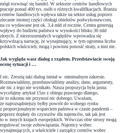
mógł rozwinąć się handel. W sektorze centrów handlowych
pracuje ponad 400 tys. osób o różnych kwalifikacjach. Branża
centrów handlowych wpływa także na sektor usług poprzez
zlecanie istotnej części obsługi obiektów podwykonawcom,
na co wydawane jest ok. 3,4 mld zł rocznie. Centra generują
wpływy do budżetu państwa w wysokości blisko 30 mld
złotych. Z niezrozumiałych względów wprowadza się
krzywdzącą narrację, że wynajmujący, w tym ogromna liczba
polskich właścicieli, mogą i powinni ponosić straty, a inni nie.
Jak wygląda wasz dialog z rządem. Przedstawiacie swoją
ocenę sytuacji i …
I nic. Zresztą taki dialog istniał w minimalnym zakresie.
Rozmawialiśmy, przedstawialiśmy analizy, dane, argumenty,
ale nic z tego nie wynikało. Nasza propozycja była jasna:
wycofajmy artykuł 15ze z obiegu prawnego dlatego,
że to nikomu nie przynosi nic dobrego. Uważam,
że najrozsądniejszy byłby powrót do wolnego rynku
z proporcjonalnym wsparciem państwa w czasie pandemii –
poprzez dopłaty do czynszów dla najemców, tak jak jest
to w innych krajach europejskich. Wówczas obie strony mogą
regulować swoje zobowiązania. Najemcy wobec
wynajmujących, a właściciele i zarządcy centrów wobec