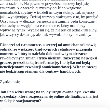
że na razie nie. Na pewno w przyszłości umowy będą się
zmieniały. Ale wcześniej musimy dojść do względnej
normalności, abyśmy wiedzieli na czym stoimy. Tak najemcy,
jak i wynajmujący. Dzisiaj wszyscy walczymy o to, by przeżyć.
Oczywiście w dłuższej perspektywie zmiany będą konieczne,
chociażby ze względu na e-commerce, który ma olbrzymi
wpływ na rynek. Wydaje mi się, że nie jest on jednak tak silny,
jak wszyscy deklarują, ale i tak wywoła olbrzymie zmiany.
Eksperci od e-commerce, a szerzej od omnichannel mówią
jednak, że większość tradycyjnych retailerów przespała
moment w którym należało dokonać w tym obszarze
rewolucyjnych zmian i tylko nieliczni, zazwyczaj najwięksi
gracze, przeszli taką transformację. I to tylko oni będą
beneficjentami rewolucji omnichannelowej. Więc to raczej
nie będzie zagrożeniem dla centrów handlowych.
Zgadzam się.
Jak Pan widzi szansę na to, by uregulowana była kwestia
sprzedaży, która rozpoczyna się online ale finalizowana jest
w sklepie stacjonarnym?