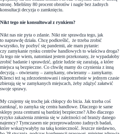
stronę. Mieliśmy 80 procent obrotów i nagle bez żadnych
konsultacji decyzja o zamknięciu.
Nikt tego nie konsultował z rynkiem?
Nikt nas nie pyta o zdanie. Nikt nie sprawdza tego, jak
to naprawdę działa. Chcę podkreślić, że trzeba zrobić
wszystko, by pozbyć się pandemii, ale mam pytanie:
czy zamykanie rynku centrów handlowych to właściwa droga?
Ja tego nie wiem, natomiast jestem przekonany, że wypadałoby
zrobić badanie i sprawdzić, gdzie ludzie się zarażają, a które
miejsca są bezpieczne. Co chwilę mamy do czynienia z inną
decyzją – otwieramy – zamykamy, otwieramy – zamykamy.
Klienci też są zdezorientowani i niepotrzebnie w jednym czasie
zbierają się w zamykanych miejscach, żeby zdążyć załatwić
swoje sprawy.
My czujemy się trochę jak chłopcy do bicia. Jak trzeba coś
zamknąć, to zamyka się centra handlowe. Dlaczego te same
sklepy poza centrami są bardziej bezpieczne? Albo dlaczego
ryzyko zakażenia zmienia się w zależności od branży danego
najemcy? Tymczasem nie przeprowadzono żadnych badań,
które wskazywałyby na taką konieczność. Jeszcze niedawno,
bo 28 stycznia, podczas konferencji prasowej, minister zdrowia