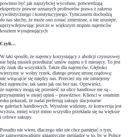
powinno być jak najszybciej wycofane, potwierdzają
ekspertyzy prawne uznanych profesorów prawa z zakresu
cywilistycznego i konstytucyjnego. Tymczasem dochodzą
do nas słuchy, że może ono zostać zmienione, a nie usunięte,
uprzywilejowując jeszcze w większym stopniu najemców
kosztem wynajmujących
Czyli…
W taki sposób, że najemcy korzystający z abolicji czynszowej
nie będą musieli przedłużać umów najmu o 6 miesięcy. To jest
zły znak dla wszystkich. Także dla najemców. Głęboko
wierzymy w wolny rynek, dlatego proszę stronę rządową:
nie wtrącajcie się między nas. Przecież my nie istniejemy
bez najemców, tak samo jak oni bez nas. Opowieści,
że najemcy mogą się przenieść na ulice handlowe nie są –
przynajmniej w mojej opinii – prawdziwe. Klienci w ostatnim
roku pokazali, że nadal preferują zakupy stacjonarne
w galeriach handlowych. Wyraźnie widzimy, że konwersja jest
wyższa, mniej wizyt mimo wszystko przekłada się na większe
i celowe zakupy.
Ponadto nie wiem, dlaczego nikt nie chce pamiętać o tym,
że zainwestowaliśmy gigantyczne pieniądze w to, by w Polsce