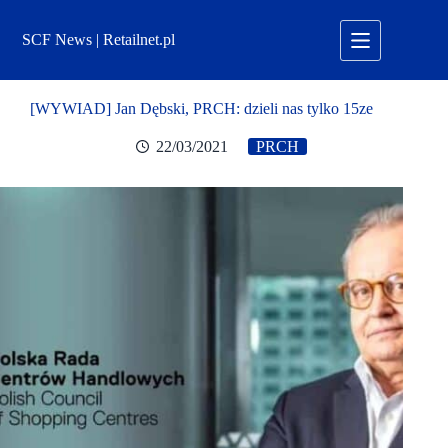
Przejdź
do
SCF News | Retailnet.pl
treści
[WYWIAD] Jan Dębski, PRCH: dzieli nas tylko 15ze
22/03/2021
PRCH