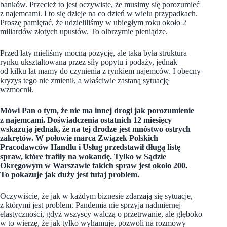
banków. Przecież to jest oczywiste, że musimy się porozumieć
z najemcami. I to się dzieje na co dzień w wielu przypadkach.
Proszę pamiętać, że udzieliliśmy w ubiegłym roku około 2
miliardów złotych upustów. To olbrzymie pieniądze.
Przed laty mieliśmy mocną pozycję, ale taka była struktura
rynku ukształtowana przez siły popytu i podaży, jednak
od kilku lat mamy do czynienia z rynkiem najemców. I obecny
kryzys tego nie zmienił, a właściwie zastaną sytuację
wzmocnił.
Mówi Pan o tym, że nie ma innej drogi jak porozumienie
z najemcami. Doświadczenia ostatnich 12 miesięcy
wskazują jednak, że na tej drodze jest mnóstwo ostrych
zakrętów. W połowie marca Związek Polskich
Pracodawców Handlu i Usług przedstawił długą listę
spraw, które trafiły na wokandę. Tylko w Sądzie
Okręgowym w Warszawie takich spraw jest około 200.
To pokazuje jak duży jest tutaj problem.
Oczywiście, że jak w każdym biznesie zdarzają się sytuacje,
z którymi jest problem. Pandemia nie sprzyja nadmiernej
elastyczności, gdyż wszyscy walczą o przetrwanie, ale głęboko
w to wierzę, że jak tylko wyhamuje, pozwoli na rozmowy