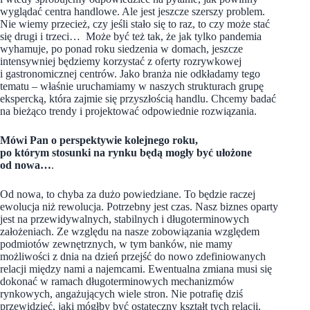
wyglądać centra handlowe. Ale jest jeszcze szerszy problem.
Nie wiemy przecież, czy jeśli stało się to raz, to czy może stać
się drugi i trzeci… Może być też tak, że jak tylko pandemia
wyhamuje, po ponad roku siedzenia w domach, jeszcze
intensywniej będziemy korzystać z oferty rozrywkowej
i gastronomicznej centrów. Jako branża nie odkładamy tego
tematu – właśnie uruchamiamy w naszych strukturach grupę
ekspercką, która zajmie się przyszłością handlu. Chcemy badać
na bieżąco trendy i projektować odpowiednie rozwiązania.
Mówi Pan o perspektywie kolejnego roku,
po którym stosunki na rynku będą mogły być ułożone
od nowa…
.
Od nowa, to chyba za dużo powiedziane. To będzie raczej
ewolucja niż rewolucja. Potrzebny jest czas. Nasz biznes oparty
jest na przewidywalnych, stabilnych i długoterminowych
założeniach.
Ze względu na nasze zobowiązania względem
podmiotów zewnętrznych, w tym banków, nie mamy
możliwości z dnia na dzień przejść do nowo zdefiniowanych
relacji między nami a najemcami. Ewentualna zmiana musi się
dokonać w ramach długoterminowych mechanizmów
rynkowych, angażujących wiele stron. Nie potrafię dziś
przewidzieć, jaki mógłby być ostateczny kształt tych relacji.