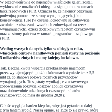
W przeciwieństwie do najemców właściciele galerii zostali
wykluczeni z możliwości ubiegania się o pomoc w ramach
tarcz rządowych i PFR. Oznacza to, że najemcy otrzymują
podwójną pomoc – ze strony wynajmujących, jako
konsekwencja 15ze (w okresie lockdownu są całkowicie
zwolnieni z uiszczania wszelkich zobowiązań na rzecz
wynajmujących), dzięki dodatkowym rabatom czynszowym
oraz ze strony państwa w ramach programów – rządowego
i PFR.
Według waszych danych, tylko w ubiegłym roku,
właściciele centrów handlowych ponieśli straty na poziomie
5 miliardów złotych i mamy kolejny lockdown.
Tak. Łączna kwota wsparcia przekazanego najemcom
przez wynajmujących po 4 lockdownach wyniesie teraz 5,5
mld zł, co stanowi połowę rocznych przychodów
wynajmujących. To są straty wynikające z ustawowego
zobowiązania pokrycia kosztów abolicji czynszowej
oraz dobrowolnie udzielonych czasowych rabatów
czynszowych od maja do grudnia 2020 r.
Całość wygląda bardzo kiepsko, więc jest pytanie co dalej
z tym fantem zrobić. Naszą opinię, że 15ze to złe prawo, które