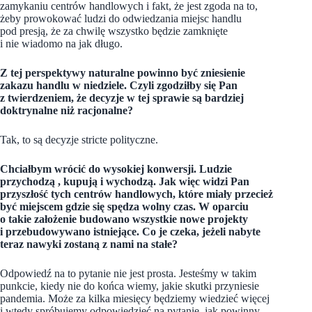
zamykaniu centrów handlowych i fakt, że jest zgoda na to,
żeby prowokować ludzi do odwiedzania miejsc handlu
pod presją, że za chwilę wszystko będzie zamknięte
i nie wiadomo na jak długo.
Z tej perspektywy naturalne powinno być zniesienie
zakazu handlu w niedziele. Czyli zgodziłby się Pan
z twierdzeniem, że decyzje w tej sprawie są bardziej
doktrynalne niż racjonalne?
Tak, to są decyzje stricte polityczne.
Chciałbym wrócić do wysokiej konwersji. Ludzie
przychodzą , kupują i wychodzą. Jak więc widzi Pan
przyszłość tych centrów handlowych, które miały przecież
być miejscem gdzie się spędza wolny czas. W oparciu
o takie założenie budowano wszystkie nowe projekty
i przebudowywano istniejące. Co je czeka, jeżeli nabyte
teraz nawyki zostaną z nami na stałe?
Odpowiedź na to pytanie nie jest prosta. Jesteśmy w takim
punkcie, kiedy nie do końca wiemy, jakie skutki przyniesie
pandemia. Może za kilka miesięcy będziemy wiedzieć więcej
i wtedy spróbujemy odpowiedzieć na pytanie, jak powinny