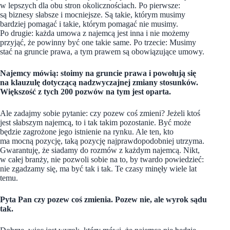
w lepszych dla obu stron okolicznościach. Po pierwsze:
są biznesy słabsze i mocniejsze. Są takie, którym musimy
bardziej pomagać i takie, którym pomagać nie musimy.
Po drugie: każda umowa z najemcą jest inna i nie możemy
przyjąć, że powinny być one takie same. Po trzecie: Musimy
stać na gruncie prawa, a tym prawem są obowiązujące umowy.
Najemcy mówią: stoimy na gruncie prawa i powołują się
na klauzulę dotyczącą nadzwyczajnej zmiany stosunków.
Większość z tych 200 pozwów na tym jest oparta.
Ale zadajmy sobie pytanie: czy pozew coś zmieni? Jeżeli ktoś
jest słabszym najemcą, to i tak takim pozostanie. Być może
będzie zagrożone jego istnienie na rynku. Ale ten, kto
ma mocną pozycję, taką pozycję najprawdopodobniej utrzyma.
Gwarantuję, że siadamy do rozmów z każdym najemcą. Nikt,
w całej branży, nie pozwoli sobie na to, by twardo powiedzieć:
nie zgadzamy się, ma być tak i tak. Te czasy minęły wiele lat
temu.
Pyta Pan czy pozew coś zmienia. Pozew nie, ale wyrok sądu
tak.