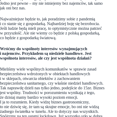
Jedno jest pewne – my nie istniejemy bez najemców, tak samo
jak oni bez nas.
Najważniejsze będzie to, jak poradzimy sobie z pandemią
i co stanie się z gospodarką. Najbardziej boję się bezrobocia.
Jeśli ludzie będą mieli pracę, to optymistycznie można patrzeć
w przyszłość. Ale nie wiemy co będzie z polską gospodarką,
co będzie z gospodarką światową.
Wróćmy do wspólnoty interesów wynajmujących
i najemców. Przykładem są niedziele handlowe. Jest
wspólnota interesów, ale czy jest wspólnota działań?
Mieliśmy wiele wspólnych komunikatów w sprawie zasad
bezpieczeństwa wdrożonych w obiektach handlowych
i w sklepach, otwarcia obiektów z zachowaniem
bezpieczeństwa sanitarnego, czy właśnie niedziel handlowych.
Tak naprawdę dzieli nas tylko jedno, podejście do 15ze. Biznes
jest wspólny. Trudności w porozumieniu wynikają z tego,
że dzisiaj mamy bardzo wysoki poziom emocji.
I ja to rozumiem. Kiedy widzę biznes gastronomiczny,
to nie dziwię się, że tam są skrajne emocje, bo oni nie widzą
żadnego światełka w tunelu. Ale to dotyczy nas wszystkich.
Spójrzmy na ten ostatni lockdown. Już wszystko szło w dobrą