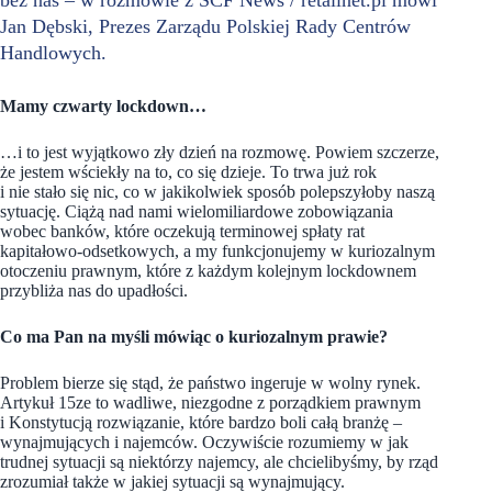
bez nas – w rozmowie z SCF News / retailnet.pl mówi
Jan Dębski, Prezes Zarządu Polskiej Rady Centrów
Handlowych.
Mamy czwarty lockdown…
…i to jest wyjątkowo zły dzień na rozmowę. Powiem szczerze,
że jestem wściekły na to, co się dzieje. To trwa już rok
i nie stało się nic, co w jakikolwiek sposób polepszyłoby naszą
sytuację. Ciążą nad nami wielomiliardowe zobowiązania
wobec banków, które oczekują terminowej spłaty rat
kapitałowo-odsetkowych, a my funkcjonujemy w kuriozalnym
otoczeniu prawnym, które z każdym kolejnym lockdownem
przybliża nas do upadłości.
Co ma Pan na myśli mówiąc o kuriozalnym prawie?
Problem bierze się stąd, że państwo ingeruje w wolny rynek.
Artykuł 15ze to wadliwe, niezgodne z porządkiem prawnym
i Konstytucją rozwiązanie, które bardzo boli całą branżę –
wynajmujących i najemców. Oczywiście rozumiemy w jak
trudnej sytuacji są niektórzy najemcy, ale chcielibyśmy, by rząd
zrozumiał także w jakiej sytuacji są wynajmujący.