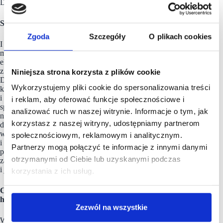
Do tego dochodzą jeszcze zwroty.
Szczególnie po lockdownach…
Zgoda
Szczegóły
O plikach cookies
I to jest dla nas duży problem. Podczas lockdownu
my utrzymujemy centra handlowe, nie dostajemy opłat
eksploatacyjnych, a biznes mimo obostrzeń się rozwija
z wykorzystaniem infrastruktury obiektów handlowych.
Niniejsza strona korzysta z plików cookie
Dlatego głęboko zastanawiamy się nad tym. Pierwszym
Wykorzystujemy pliki cookie do spersonalizowania treści
krokiem są audyty, które poza Polską są praktykowane
i nie widzę powodu, by u nas nie było podobnie. Obecnie taka
i reklam, aby oferować funkcje społecznościowe i
sprzedaż odbywa się kompletnie poza nami, ale jednak kosztem
analizować ruch w naszej witrynie. Informacje o tym, jak
naszych zasobów np. ekip sprzątających. A jeśli dołożymy
korzystasz z naszej witryny, udostępniamy partnerom
do tego pomysły z czynszem od obrotów, w który nie jest
wliczany e-commerce, to cały model funkcjonowania
społecznościowym, reklamowym i analitycznym.
i finansowania centrów handlowych przestaje istnieć. Trzeba
Partnerzy mogą połączyć te informacje z innymi danymi
pamiętać, że centra handlowe powstawały w oparciu o twarde
otrzymanymi od Ciebie lub uzyskanymi podczas
założenia biznesowe bazujące na zewnętrznym finansowaniu
i jeśli dzisiaj je zmienimy, to będziemy mieli chaos.
korzystania z ich usług.
Czy po zakończeniu pandemii ruch w centrach
handlowych wróci do poziomów sprzed kryzysu?
Zezwól na wszystkie
W krótkim okresie wątpię. Ale to nie znaczy, że nie będziemy