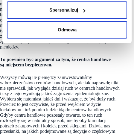
mogli normalnie działać. Prawdopodobnie pozwoli nam
na to większa konwersja. Proszę zwrócić uwagę na to, jak
Spersonalizuj
bardzo zmieniły się nasze przyzwyczajenia. Ciekawe są wyniki
ostatnich miesięcy przed obecnym lockdownem. W większych
miastach footfall spadał nawet o 40 procent, natomiast obroty
Odmowa
tylko o 20 procent. Do centrów handlowych idziemy
z konkretnym planem zakupów. Wchodzimy, kupujemy
zgodnie z tym planem i wychodzimy zostawiając więcej
pieniędzy.
To powinien być argument za tym, że centra handlowe
są miejscem bezpiecznym.
Wszyscy mówią ile pieniędzy zainwestowaliśmy
w bezpieczeństwo centrów handlowych, ale tak naprawdę nikt
nie sprawdził, jak wygląda dzisiaj ruch w centrach handlowych
i czy z tego wynikają jakieś zagrożenia epidemiologiczne.
Wybiera się natomiast jakieś dni i wskazuje, że był duży ruch.
Przecież to jest oczywiste, że przed wejściem w życie
lockdownu i tuż po nim ludzie idą do centrów handlowych.
Gdyby centra handlowe pozostały otwarte, to ten ruch
rozłożyłby się w naturalny sposób, nie byłoby kumulacji
potrzeb zakupowych i kolejek przed sklepami. Dziwią nas
przesłanki, na jakich podejmowane są decyzje o częściowym