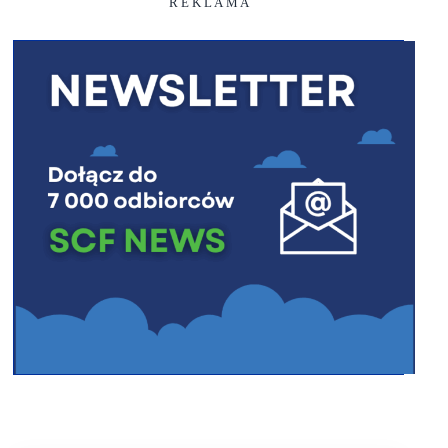
R E K L A M A