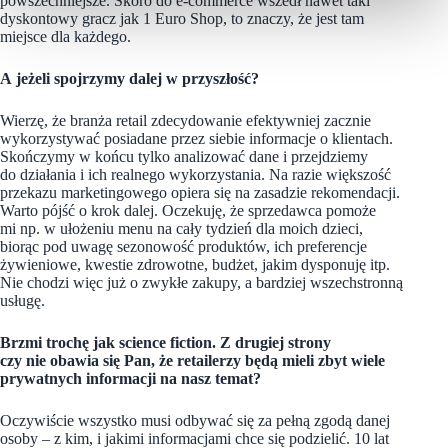
powszechniejsze. Skoro do e-commerce wszedł nawet taki
dyskontowy gracz jak 1 Euro Shop, to znaczy, że jest tam
miejsce dla każdego.
A jeżeli spojrzymy dalej w przyszłość?
Wierzę, że branża retail zdecydowanie efektywniej zacznie
wykorzystywać posiadane przez siebie informacje o klientach.
Skończymy w końcu tylko analizować dane i przejdziemy
do działania i ich realnego wykorzystania. Na razie większość
przekazu marketingowego opiera się na zasadzie rekomendacji.
Warto pójść o krok dalej. Oczekuję, że sprzedawca pomoże
mi np. w ułożeniu menu na cały tydzień dla moich dzieci,
biorąc pod uwagę sezonowość produktów, ich preferencje
żywieniowe, kwestie zdrowotne, budżet, jakim dysponuję itp.
Nie chodzi więc już o zwykłe zakupy, a bardziej wszechstronną
usługę.
Brzmi trochę jak science fiction. Z drugiej strony
czy nie obawia się Pan, że retailerzy będą mieli zbyt wiele
prywatnych informacji na nasz temat?
Oczywiście wszystko musi odbywać się za pełną zgodą danej
osoby – z kim, i jakimi informacjami chce się podzielić. 10 lat