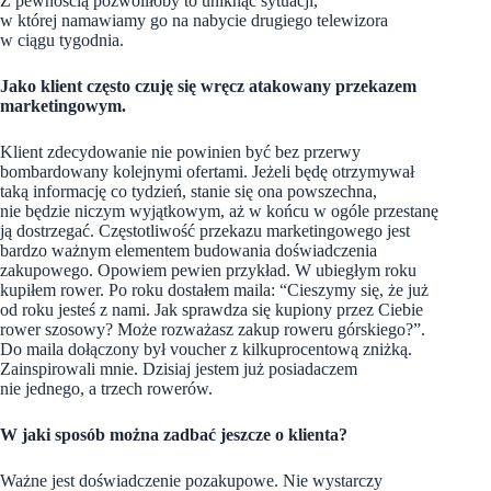
Z pewnością pozwoliłoby to uniknąć sytuacji,
w której namawiamy go na nabycie drugiego telewizora
w ciągu tygodnia.
Jako klient często czuję się wręcz atakowany przekazem
marketingowym.
Klient zdecydowanie nie powinien być bez przerwy
bombardowany kolejnymi ofertami. Jeżeli będę otrzymywał
taką informację co tydzień, stanie się ona powszechna,
nie będzie niczym wyjątkowym, aż w końcu w ogóle przestanę
ją dostrzegać. Częstotliwość przekazu marketingowego jest
bardzo ważnym elementem budowania doświadczenia
zakupowego. Opowiem pewien przykład. W ubiegłym roku
kupiłem rower. Po roku dostałem maila: “Cieszymy się, że już
od roku jesteś z nami. Jak sprawdza się kupiony przez Ciebie
rower szosowy? Może rozważasz zakup roweru górskiego?”.
Do maila dołączony był voucher z kilkuprocentową zniżką.
Zainspirowali mnie. Dzisiaj jestem już posiadaczem
nie jednego, a trzech rowerów.
W jaki sposób można zadbać jeszcze o klienta?
Ważne jest doświadczenie pozakupowe. Nie wystarczy