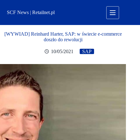
Przejdź
do
SCF News | Retailnet.pl
treści
[WYWIAD] Reinhard Harter, SAP: w świecie e-commerce
doszło do rewolucji
10/05/2021
SAP