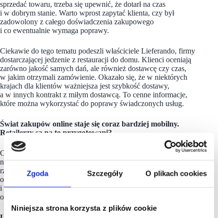
sprzedać towaru, trzeba się upewnić, że dotarł na czas
i w dobrym stanie. Warto wprost zapytać klienta, czy był
zadowolony z całego doświadczenia zakupowego
i co ewentualnie wymaga poprawy.
Ciekawie do tego tematu podeszli właściciele Lieferando, firmy
dostarczającej jedzenie z restauracji do domu. Klienci oceniają
zarówno jakość samych dań, ale również dostawcę czy czas,
w jakim otrzymali zamówienie. Okazało się, że w niektórych
krajach dla klientów ważniejsza jest szybkość dostawy,
a w innych kontrakt z miłym dostawcą. To cenne informacje,
które można wykorzystać do poprawy świadczonych usług.
Świat zakupów online staje się coraz bardziej mobilny.
Retailerzy są na to przygotowani?
Oczywiście zdarzają się jeszcze sytuacje, gdy jakaś firma
nie posiada responsywnej strony internetowej, ale to coraz
rzadsze przypadki. Ważna jest przejrzystość witryny. Klient
Zgoda
Szczegóły
O plikach cookies
od razu powinien widzieć cenę produktu, opcje dostawy
i płatności oraz intuicyjnie odnaleźć przycisk “kupuj”. To niby
oczywiste rzeczy, ale czasami wymagające dopracowania.
Niniejsza strona korzysta z plików cookie
Lepsza responsywna strona czy oddzielna aplikacja?