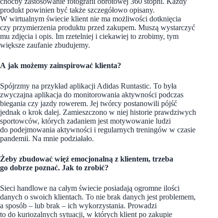
choćby zastosowanie fotografii obrotowej 360 stopni. Każdy
produkt powinien być także szczegółowo opisany.
W wirtualnym świecie klient nie ma możliwości dotknięcia
czy przymierzenia produktu przed zakupem. Muszą wystarczyć
mu zdjęcia i opis. Im rzetelniej i ciekawiej to zrobimy, tym
większe zaufanie zbudujemy.
A jak możemy zainspirować klienta?
Spójrzmy na przykład aplikacji Adidas Runtastic. To była
zwyczajna aplikacja do monitorowania aktywności podczas
biegania czy jazdy rowerem. Jej twórcy postanowili pójść
jednak o krok dalej. Zamieszczono w niej historie prawdziwych
sportowców, których zadaniem jest motywowanie ludzi
do podejmowania aktywności i regularnych treningów w czasie
pandemii. Na mnie podziałało.
Żeby zbudować więź emocjonalną z klientem, trzeba
go dobrze poznać. Jak to zrobić?
Sieci handlowe na całym świecie posiadają ogromne ilości
danych o swoich klientach. To nie brak danych jest problemem,
a sposób – lub brak – ich wykorzystania. Prowadzi
to do kuriozalnych sytuacji, w których klient po zakupie