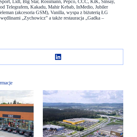
 Sport, Lidl, Big Star, Rossmann, Pepco, CCC, KiK, Sinsay,
Pod Telegrafem, Kakadu, Mahir Kebab, InMedio, Jubiler
leman (akcesoria GSM), Vanilla, wyspa z biżuterią ŁG
i wędlinami „Zychowicz” a także restauracja „Gadka –
rmacje