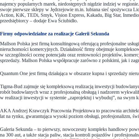
najemcy popularnych marek, niedostępnych nigdzie indziej w regionie.
swoje pierwsze sklepy w Jędrzejowie m.in. lubiana sieć spożywcza Lidl,
Action, KiK, TEDi, Smyk, Vision Express, Kakadu, Big Star, Inmedio c
przedsiębiorcy – dodaje Ewa Ściubidło.
Firmy odpowiedzialne za realizacje Galerii Sekunda
Mallson Polska jest firmą konsultingową oferującą profesjonalne usłu
nieruchomości komercyjnych. Działalność firmy obejmuje komplekso
w szczególności ocenę potencjału oraz rentowności projektów, komerc
sprzedaży. Mallson Polska współpracuje zarówno z polskimi, jak i zag
Quantum One jest firmą działająca w obszarze kupna i sprzedaży nier
Tigma-Bud zajmuje się kompleksową realizacją inwestycji budowlany
robót budowlanych wraz z profesjonalną obsługą i nadzorem wykwalifi
w realizacji inwestycji w systemie „zaprojektuj i wybuduj”, na swym 
AKA Andrzej Krawczyk Pracownia Projektowa to pracownia architekton
lat na rynku, gwarantująca wysoki poziom obsługi, profesjonalizm, ś
Galeria Sekunda – to pierwszy, nowoczesny kompleks handlowy powst
na 300 aut, a także stacja paliw, stacja kontroli pojazdów i profesjon