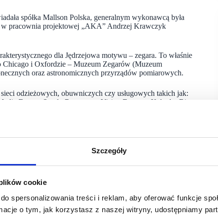
iadała spółka Mallson Polska, generalnym wykonawcą była
ała w pracownia projektowej „AKA” Andrzej Krawczyk
arakterystycznego dla Jędrzejowa motywu – zegara. To właśnie
, po Chicago i Oxfordzie – Muzeum Zegarów (Muzeum
onecznych oraz astronomicznych przyrządów pomiarowych.
sieci odzieżowych, obuwniczych czy usługowych takich jak:
 Media Expert, Smyk, Rossmann, Vision Express, Kakadu, Big
brała Sekundę na swój debiut w regionie.
 w pobliżu osiedli mieszkaniowych, dworca PKP i autobusowego
Szczegóły
na który zasługiwali od dawna – nowoczesny i komfortowy,
uż jeździć na zakupy do odległych miast; wszystko,
ntum One. – Chciałbym, aby ta atrakcyjna i estetycznie
 plików cookie
om, by stała się nowoczesną tkanką miejską, przyjazną
 korzystać. Galeria zaczyna działać w wyjątkowej chwili dla
do spersonalizowania treści i reklam, aby oferować funkcje sp
datkowy powód do radości – dodaje.
ormacje o tym, jak korzystasz z naszej witryny, udostępniamy p