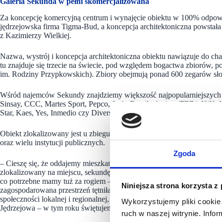
Galeria Sekunda w pełni skomercjalizowana
Za koncepcję komercyjną centrum i wynajęcie obiektu w 100% odpow
jędrzejowska firma Tigma-Bud, a koncepcja architektoniczna powst
z Kazimierzy Wielkiej.
Nazwa, wystrój i koncepcja architektoniczna obiektu nawiązuje do ch
tu znajduje się trzecie na świecie, pod względem bogactwa zbiorów
im. Rodziny Przypkowskich). Zbiory obejmują ponad 600 zegarów sł
Wśród najemców Sekundy znajdziemy większość najpopularniejszych 
Sinsay, CCC, Martes Sport, Pepco, Jysk, Empik, Action, TEDi, KiK,
Star, Kaes, Yes, Inmedio czy Diverse. Część z nich, jak np. LIDL, wy
Obiekt zlokalizowany jest u zbiegu ulic Reymonta i Armii Krajowej,
oraz wielu instytucji publicznych.
Zgoda
– Cieszę się, że oddajemy mieszkańcom Jędrzejowa obiekt handlowy, 
zlokalizowany na miejscu, sekundę od domu. Dzięki temu, nie trzeba j
co potrzebne mamy tuż za rogiem – mówi inwestor, Paweł Szostak, Qua
Niniejsza strona korzysta z
zagospodarowana przestrzeń tętniła życiem, sprzyjała wygodnym zakup
społeczności lokalnej i regionalnej, z której z przyjemnością będziemy
Wykorzystujemy pliki cookie 
Jędrzejowa – w tym roku świętujemy 750-lecie miasta, to dla mnie do
ruch w naszej witrynie. Inf