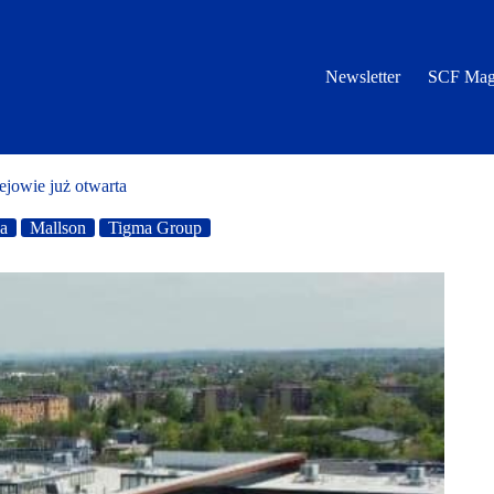
Newsletter
SCF Mag
ejowie już otwarta
a
Mallson
Tigma Group