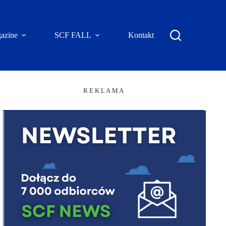
azine
SCF FALL
Kontakt
R E K L A M A