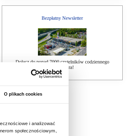
Bezpłatny Newsletter
Dołącz do ponad 7000 czytelników codziennego
newslettera!
O plikach cookies
ołecznościowe i analizować
artnerom społecznościowym,