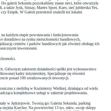
 Do galerii Sekunda pozyskaliśmy znane sieci, które otworzyły
 a także Jysk, Sinsay, Martes Sport, Kaes, sieć jubilerska Yes,
zy Empik. W Galerii przestrzeń znaleźli też lokalni
gi na każdym etapie powstawania i funkcjonowania
we doradztwo na rynku nieruchomości handlowych,
jalizację centrów i parków handlowych jak również obsługę ich
ranicznymi inwestorami.
uchomości.
ch. Głównym zakresem działalności spółki jest wykonawstwo
kowanej kadry inżynierskiej. Specjalizuje się również
koncie ponad 100 zrealizowanych inwestycji.
iczna z siedzibą w Kazimierzy Wielkiej, działająca od wielu
wiadcząca kompleksowe usługi w zakresie projektowania.
ały w Jędrzejowie. Tworzą go: Galeria Sekunda, parking
alna myjnia Karcher. Na powierzchni 13 tys. mkw. swoje sklepy