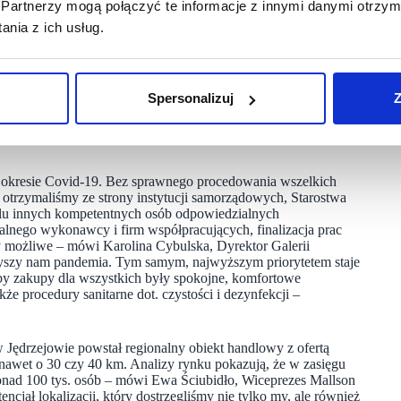
Partnerzy mogą połączyć te informacje z innymi danymi otrzym
 budżet miasta. Około 1,2 mln rocznie zasili budżet
nia z ich usług.
mości.
latego generalne wykonawstwo projektu powierzył firmie
Spersonalizuj
Z
 ponad 30 lokalnych firm, które realizowały poszczególne jej
olarkę aluminiową, instalacje branżowe, teletechnikę, prace
 okresie Covid-19. Bez sprawnego procedowania wszelkich
e otrzymaliśmy ze strony instytucji samorządowych, Starostwa
lu innych kompetentnych osób odpowiedzialnych
alnego wykonawcy i firm współpracujących, finalizacja prac
 możliwe – mówi Karolina Cybulska, Dyrektor Galerii
zyszy nam pandemia. Tym samym, najwyższym priorytetem staje
by zakupy dla wszystkich były spokojne, komfortowe
kże procedury sanitarne dot. czystości i dezynfekcji –
 Jędrzejowie powstał regionalny obiekt handlowy z ofertą
ch nawet o 30 czy 40 km. Analizy rynku pokazują, że w zasięgu
onad 100 tys. osób – mówi Ewa Ściubidło, Wiceprezes Mallson
cjał lokalizacji, który dostrzegliśmy nie tylko my, ale również