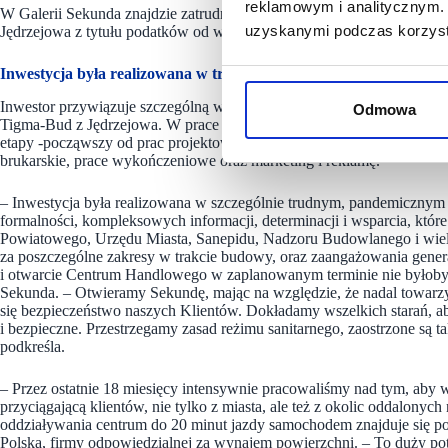
reklamowym i analitycznym. 
W Galerii Sekunda znajdzie zatrudnienie ponad 200 osób. Skorzysta też
uzyskanymi podczas korzysta
Jędrzejowa z tytułu podatków od wynagrodzeń i podatku od nierucho
Inwestycja była realizowana w trudnym pandemicznym okresie
Inwestor przywiązuje szczególną wagę do rozwoju miasta i regionu, d
Odmowa
Tigma-Bud z Jędrzejowa. W prace przy inwestycji zaangażowanych było
etapy -począwszy od prac projektowych poprzez geodezyjne, ziemne, st
brukarskie, prace wykończeniowe oraz marketing i reklamę.
– Inwestycja była realizowana w szczególnie trudnym, pandemicznym
formalności, kompleksowych informacji, determinacji i wsparcia, któr
Powiatowego, Urzędu Miasta, Sanepidu, Nadzoru Budowlanego i wie
za poszczególne zakresy w trakcie budowy, oraz zaangażowania gener
i otwarcie Centrum Handlowego w zaplanowanym terminie nie byłoby
Sekunda. – Otwieramy Sekundę, mając na względzie, że nadal towar
się bezpieczeństwo naszych Klientów. Dokładamy wszelkich starań, a
i bezpieczne. Przestrzegamy zasad reżimu sanitarnego, zaostrzone są ta
podkreśla.
– Przez ostatnie 18 miesięcy intensywnie pracowaliśmy nad tym, aby w
przyciągającą klientów, nie tylko z miasta, ale też z okolic oddalony
oddziaływania centrum do 20 minut jazdy samochodem znajduje się p
Polska, firmy odpowiedzialnej za wynajem powierzchni. – To duży poten