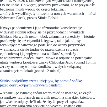
realiów. W 2020 r. kluczowe było wsparcie sieci franczyzowej
i to się udało. Co więcej, jesteśmy przekonani, że w przyszłości
będziemy mogli wrócić do części lokalizacji,
z których wyszliśmy, tym razem na nowych warunkach – mówi
Sylwester Cacek, prezes Sfinks Polska.
Kryzys pandemiczny i jego różnorodne konsekwencje
w dużym stopniu odbiły się na przychodach i wynikach
Sfinksa. Na wynik netto – obok załamania sprzedaży – istotnie
przełożyły się też czynniki księgowe, takie jak odpisy
wynikające z ostrożnego podejścia do oceny przyszłości
w związku z ciągle trudną do przewidzenia sytuacją
epidemiczną i jej wpływem na wielkość sprzedaży
w najbliższych dwóch latach. Mowa o odpisie na potencjalną
utratę wartości księgowej znaku Chłopskie Jadło (ponad 10 mln
zł) czy na utratę wartości środków trwałych związaną
z zamknięciami lokali (ponad 12 mln zł).
Sfinks: podjęliśmy szereg inicjatyw, by obronić spółkę
przed destrukcyjnym wpływem pandemii
– Analizując sytuację spółki warto mieć na uwadze, że część
czynników rzutujących na wynik netto ma charakter księgowy,
jak właśnie odpisy. Jeśli okaże się, że przyszła sprzedaż
przekroczy założenia przyjęte do wyceny, zostaną one