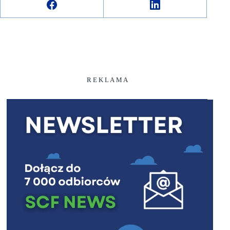
R E K L A M A