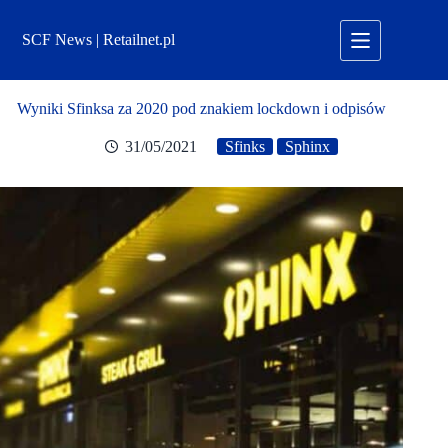
Przejdź
do
SCF News | Retailnet.pl
treści
Wyniki Sfinksa za 2020 pod znakiem lockdown i odpisów
31/05/2021
Sfinks
Sphinx