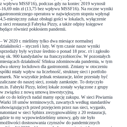
z wpływu MSSF16), podczas gdy na koniec 2019 wynosił
-16,69 mln zł (13,75 bez wpływu MSSF16). Na roczne wyniki
gastronomicznego operatora w największym stopniu wpłynął
4,5-miesięczny zakaz obsługi gości w lokalach, wyłączenie
z sieci restauracji Fabryka Pizzy, a także odpisy księgowe
będące również pokłosiem pandemii.
– W 2020 r. mieliśmy tylko dwa miesiące normalnej
działalności – styczeń i luty. W tym czasie nasze wyniki
sprzedaży były wyższe średnio o ponad 18 proc. r/r i zgłosiło
się ok. 900 kandydatów na franczyzobiorców. W pozostałych
miesiącach działalność Sfinksa zdominowała pandemia, w tym
dwa okresy lockdown dla gastronomii. Zmiany w otoczeniu
spółki miały wpływ na liczebność, strukturę sieci i portfolio
marek. Nie wszystkie jednak restauracje, które przestały być
zaliczane do naszej sieci, zostały zamknięte. To dotyczyło
m.in. Fabryki Pizzy, której lokale zostały wyłączone z grupy
w związku z nową umową inwestycyjną,
ale co do których nadal mamy opcję zakupu. W sieci Piwiarnia
Warki 18 umów terminowych, zawartych według standardów
obowiązujących przed przejęciem przez nas sieci, wygasło,
natomiast w sieci Sphinx zrezygnowaliśmy z 20 restauracji,
gdzie to my wypowiedzieliśmy umowy, gdy nie było
możliwości dostosowania czynszów do pandemicznych