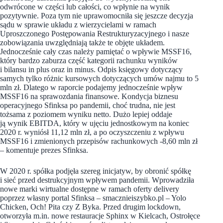
odwrócone w części lub całości, co wpłynie na wynik
pozytywnie. Poza tym nie uprawomocniła się jeszcze decyzja
sądu w sprawie układu z wierzycielami w ramach
Uproszczonego Postępowania Restrukturyzacyjnego i nasze
zobowiązania uwzględniają także te objęte układem.
Jednocześnie cały czas należy pamiętać o wpływie MSSF16,
który bardzo zaburza część kategorii rachunku wyników
i bilansu in plus oraz in minus. Odpis księgowy dotyczący
samych tylko różnic kursowych dotyczących umów najmu to 5
mln zł. Dlatego w raporcie podajemy jednocześnie wpływ
MSSF16 na sprawozdania finansowe. Kondycja biznesu
operacyjnego Sfinksa po pandemii, choć trudna, nie jest
tożsama z poziomem wyniku netto. Dużo lepiej oddaje
ją wynik EBITDA, który w ujęciu jednostkowym na koniec
2020 r. wyniósł 11,12 mln zł, a po oczyszczeniu z wpływu
MSSF16 i zmienionych przepisów rachunkowych -8,60 mln zł
– komentuje prezes Sfinksa.
W 2020 r. spółka podjęła szereg inicjatyw, by obronić spółkę
i sieć przed destrukcyjnym wpływem pandemii. Wprowadziła
nowe marki wirtualne dostępne w ramach oferty delivery
poprzez własny portal Sfinksa – smacznieiszybko.pl – Yolo
Chicken, Och! Pita czy Z Byka. Przed drugim lockdown,
otworzyła m.in. nowe restauracje Sphinx w Kielcach, Ostrołęce