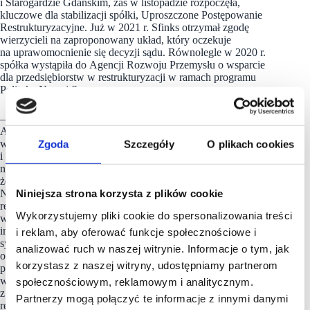
i Starogardzie Gdańskim, zaś w listopadzie rozpoczęła,
kluczowe dla stabilizacji spółki, Uproszczone Postępowanie
Restrukturyzacyjne. Już w 2021 r. Sfinks otrzymał zgodę
wierzycieli na zaproponowany układ, który oczekuje
na uprawomocnienie się decyzji sądu. Równolegle w 2020 r.
spółka wystąpiła do Agencji Rozwoju Przemysłu o wsparcie
dla przedsiębiorstw w restrukturyzacji w ramach programu
Polityka Nowej Szansy.
– Dopiero w maju 2021 r. otrzymaliśmy pozytywną decyzję
ARP dotyczącą udzielenia naszej spółce dofinansowania
w wysokości 14 mln zł na pokrycie luki płynnościowej,
Zgoda
Szczegóły
O plikach cookies
i obecnie czekamy na wypłatę środków. De facto od jesieni
nie otrzymaliśmy więc żadnego wsparcia finansowego, mimo
że ubiegły rok niewątpliwie mocno doświadczył naszą spółkę.
Najważniejsze dla nas było jednak to, aby przetrwali nasi
Niniejsza strona korzysta z plików cookie
restauratorzy, więc wspieraliśmy ich najmocniej, jak mogliśmy
Wykorzystujemy pliki cookie do spersonalizowania treści
w tej trudnej sytuacji i z wzajemnością, za co bardzo
im dziękuję. Obecnie cieszymy się, że mimo bardzo trudnej
i reklam, aby oferować funkcje społecznościowe i
sytuacji spółka i sieć mogą wznowić stacjonarną działalność
analizować ruch w naszej witrynie. Informacje o tym, jak
oraz że wchodzimy w okres odmrożenia gastronomii z nowymi
korzystasz z naszej witryny, udostępniamy partnerom
planami i zapałem osób, które chcą je realizować i wraz z nami
widzą potencjał rozwoju naszych sieci. Otworzyliśmy już wraz
społecznościowym, reklamowym i analitycznym.
z naszym partnerem franczyzowym pierwszą po odmrożeniu ,
Partnerzy mogą połączyć te informacje z innymi danymi
restaurację, a kolejne są w przygotowaniu do otwarcia jeszcze