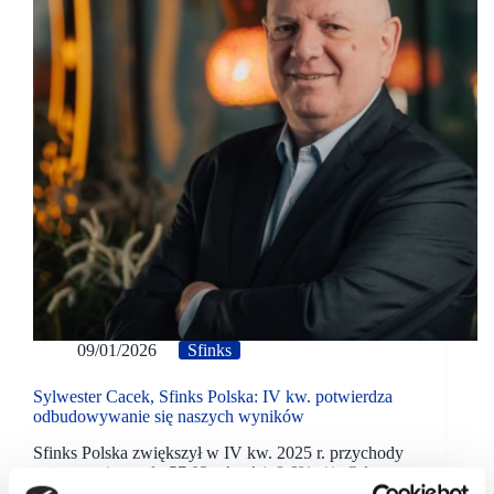
09/01/2026
Sfinks
Sylwester Cacek, Sfinks Polska: IV kw. potwierdza
odbudowywanie się naszych wyników
Sfinks Polska zwiększył w IV kw. 2025 r. przychody
gastronomiczne do 57,03 mln zł (+8,6% r/r). Od
początku roku sprzedaż restauracji wyniosła 216,1