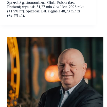
Sprzedaż gastronomiczna Sfinks Polska (bez
Piwiarni) wyniosła 51,27 mln zł w I kw. 2026 roku
(+1,9% r/r). Sprzedaż L4L sięgnęła 48,73 mln zł
(+2,4% r/r).