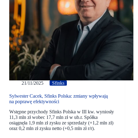
21/11/2025
Sfinks
Sylwester Cacek, Sfinks Polska: zmiany wpływają
na poprawę efektywności
Wstępne przychody Sfinks Polska w III kw. wyniosły
11,3 mln zł wobec 17,7 mln zł w ub.r. Spółka
osiągnęła 1,9 mln zł zysku ze sprzedaży (+1,2 mln zł)
oraz 0,2 mln zł zysku netto (+0,5 mln zł r/r).