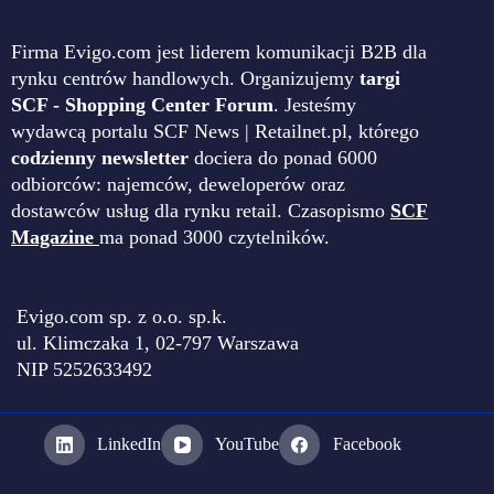
Firma Evigo.com jest liderem komunikacji B2B dla
rynku centrów handlowych. Organizujemy
targi
SCF - Shopping Center Forum
. Jesteśmy
wydawcą portalu SCF News | Retailnet.pl, którego
codzienny newsletter
dociera do ponad 6000
odbiorców: najemców, deweloperów oraz
dostawców usług dla rynku retail. Czasopismo
SCF
Magazine
ma ponad 3000 czytelników.
Evigo.com sp. z o.o. sp.k.
ul. Klimczaka 1, 02-797 Warszawa
NIP 5252633492
LinkedIn
YouTube
Facebook