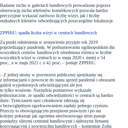
Badanie ruchu w galeriach handlowych prowadzone poprzez
obserwację ruchu telefonów komórkowych pozwala bardzo
precyzyjnie wykazać zarówno liczbę wizyt, jak i liczbę
unikalnych klientów odwiedzających poszczególne lokalizacje.
ZPPHiU: spadła liczba wizyt w centrach handlowych
Za punkt odniesienia w zestawieniu przyjęto rok 2019
poprzedzający pandemię. W podsumowaniu ogólnopolskim dla
wszystkich centrów handlowych uśredniona różnica w liczbie
wszystkich wizyt w centrach to w maju 2020 r. mniej o 54
proc., a w maju 2021 r. o 42 proc. – podaje ZPPHiU.
– Z jednej strony w przestrzeni publicznej spotykamy się
z informacjami o powrocie do stanu sprzed pandemii i obrazami
galerii wypełnionych odwiedzającymi ale jest
to tylko wrażenie. Narzędzia pomiarowe wykazały
jednoznacznie, że spadki odwiedzalności w centrach są bardzo
duże. Tymczasem nasi członkowie zderzają się
z bezwzględnym egzekwowaniem zapłaty pełnego czynszu.
Przeczy to obowiązującym przepisom prawnym i po raz
kolejny pokazuje jak ogromna nierównowaga stron panuje
pomiędzy silnymi centrami handlowymi i słabszymi firmami
korzystającymi z powierzchni handlowych – komentuje Zofia