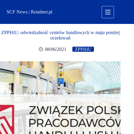
Przejdź
do
SCF News | Retailnet.pl
treści
ZPPHiU: odwiedzalność centrów handlowych w maju poniżej
oczekiwań
08/06/2021
ZPPHiU