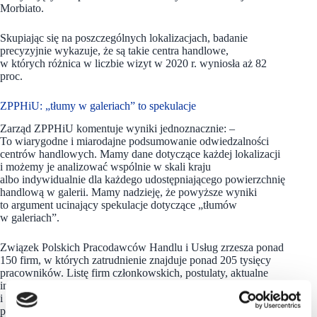
Morbiato.
Skupiając się na poszczególnych lokalizacjach, badanie
precyzyjnie wykazuje, że są takie centra handlowe,
w których różnica w liczbie wizyt w 2020 r. wyniosła aż 82
proc.
ZPPHiU: „tłumy w galeriach” to spekulacje
Zarząd ZPPHiU komentuje wyniki jednoznacznie: –
To wiarygodne i miarodajne podsumowanie odwiedzalności
centrów handlowych. Mamy dane dotyczące każdej lokalizacji
i możemy je analizować wspólnie w skali kraju
albo indywidualnie dla każdego udostępniającego powierzchnię
handlową w galerii. Mamy nadzieję, że powyższe wyniki
to argument ucinający spekulacje dotyczące „tłumów
w galeriach”.
Związek Polskich Pracodawców Handlu i Usług zrzesza ponad
150 firm, w których zatrudnienie znajduje ponad 205 tysięcy
pracowników. Listę firm członkowskich, postulaty, aktualne
informacje o działaniach podejmowanych przez ZPPHiU
i wszelkich aktywnościach, także medialnych, jego
przedstawicieli można znaleźć na stronie: https://zpphiu.pl/.