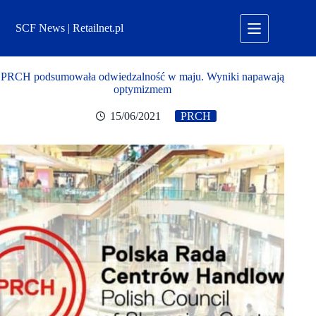
Przejdź
do
SCF News | Retailnet.pl
treści
PRCH podsumowała odwiedzalność w maju. Wyniki napawają
optymizmem
15/06/2021
PRCH