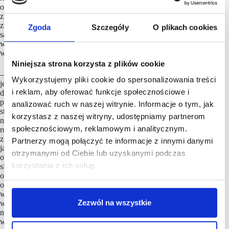
odwiedzający centra handlowe są zliczani za pomocą kamer 3D
zlokalizowanych przy każdym wejściu do obiektu. Aby
zminimalizować możliwość błędów, kamery zamontowane
Zgoda
Szczegóły
O plikach cookies
są również w dodatkowych wybranych miejscach
wynikających z układu danego obiektu i przepływu klientów,
w celu weryfikacji ruchu.
Niniejsza strona korzysta z plików cookie
– Wskaźnik odwiedzalności obiektów handlowych stanowi
Wykorzystujemy pliki cookie do spersonalizowania treści
jeden z kluczowych elementów oceny wyników działania
i reklam, aby oferować funkcje społecznościowe i
danego centrum, co ma znaczenie zwłaszcza w trudnym czasie
pandemii i w okresach powrotu klientów do zakupów
analizować ruch w naszej witrynie. Informacje o tym, jak
stacjonarnych. Dlatego ważne jest opieranie się
korzystasz z naszej witryny, udostępniamy partnerom
na wiarygodnych danych. Jednym z najbardziej miarodajnych
społecznościowym, reklamowym i analitycznym.
rozwiązań analizujących przepływ klientów są kamery
zliczające, gdyż są w pełni niezależne od innych czynników,
Partnerzy mogą połączyć te informacje z innymi danymi
jak chociażby fakt posiadania smartfonu z odpowiednim
otrzymanymi od Ciebie lub uzyskanymi podczas
oprogramowaniem lub włączonym WiFi. Systemy opierające
korzystania z ich usług.
się na śledzeniu telefonów uzależnione są od rodzaju smartfonu
oraz jego oprogramowania. Co za tym idzie nie zliczają każdej
osoby odwiedzającej obiekt m.in. klientów, którzy mają
wyłączoną lokalizację lub Internet w swoich urządzeniach,
Zezwól na wszystkie
w zależności od rodzaju smartfonu. Systemy bazujące
na kamerach 3D charakteryzują się dokładnością pomiaru
wynoszącą ponad 95 proc., a przy śledzeniu telefonów