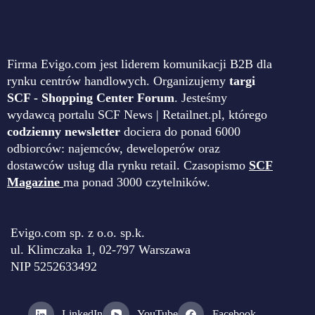
Firma Evigo.com jest liderem komunikacji B2B dla
rynku centrów handlowych. Organizujemy
targi
SCF - Shopping Center Forum
. Jesteśmy
wydawcą portalu SCF News | Retailnet.pl, którego
codzienny newsletter
dociera do ponad 6000
odbiorców: najemców, deweloperów oraz
dostawców usług dla rynku retail. Czasopismo
SCF
Magazine
ma ponad 3000 czytelników.
Evigo.com sp. z o.o. sp.k.
ul. Klimczaka 1, 02-797 Warszawa
NIP 5252633492
LinkedIn
YouTube
Facebook