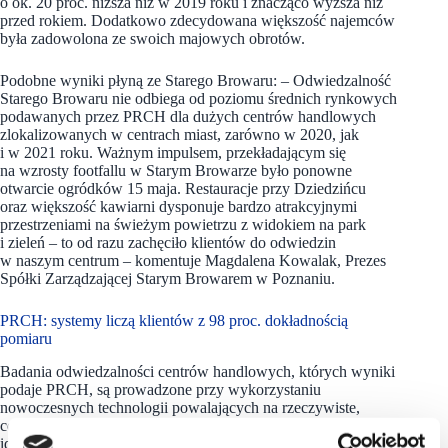
o ok. 20 proc. niższa niż w 2019 roku i znacząco wyższa niż
przed rokiem. Dodatkowo zdecydowana większość najemców
była zadowolona ze swoich majowych obrotów.
Podobne wyniki płyną ze Starego Browaru: – Odwiedzalność
Starego Browaru nie odbiega od poziomu średnich rynkowych
podawanych przez PRCH dla dużych centrów handlowych
zlokalizowanych w centrach miast, zarówno w 2020, jak
i w 2021 roku. Ważnym impulsem, przekładającym się
na wzrosty footfallu w Starym Browarze było ponowne
otwarcie ogródków 15 maja. Restauracje przy Dziedzińcu
oraz większość kawiarni dysponuje bardzo atrakcyjnymi
przestrzeniami na świeżym powietrzu z widokiem na park
i zieleń – to od razu zachęciło klientów do odwiedzin
w naszym centrum – komentuje Magdalena Kowalak, Prezes
Spółki Zarządzającej Starym Browarem w Poznaniu.
PRCH: systemy liczą klientów z 98 proc. dokładnością
pomiaru
Badania odwiedzalności centrów handlowych, których wyniki
podaje PRCH, są prowadzone przy wykorzystaniu
nowoczesnych technologii powalających na rzeczywiste,
codzienne śledzenie ruchu w centrach handlowych, a co za tym
idzie raportowanie wiarygodnych danych. Klienci