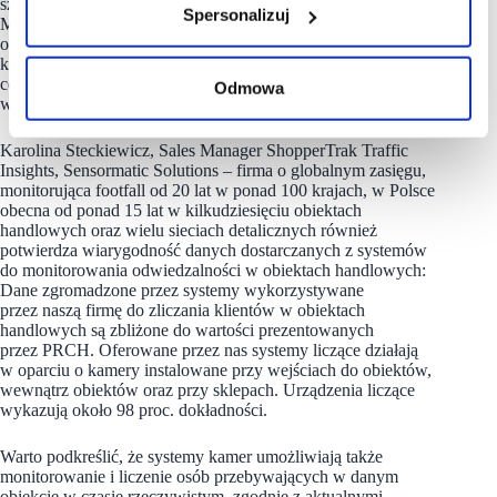
szacowana dokładność określana jest na około 30 proc. – mówi
Spersonalizuj
Marcin Guziński, Dyrektor Operacyjny Top-Key, firmy
oferującej rozwiązania techniczne dla nieruchomości
komercyjnych i przestrzeni publicznych od 30 lat w blisko 180
centrach handlowych oraz ponad 30 sieciach retail działających
Odmowa
w 18 krajach.
Karolina Steckiewicz, Sales Manager ShopperTrak Traffic
Insights, Sensormatic Solutions – firma o globalnym zasięgu,
monitorująca footfall od 20 lat w ponad 100 krajach, w Polsce
obecna od ponad 15 lat w kilkudziesięciu obiektach
handlowych oraz wielu sieciach detalicznych również
potwierdza wiarygodność danych dostarczanych z systemów
do monitorowania odwiedzalności w obiektach handlowych:
Dane zgromadzone przez systemy wykorzystywane
przez naszą firmę do zliczania klientów w obiektach
handlowych są zbliżone do wartości prezentowanych
przez PRCH. Oferowane przez nas systemy liczące działają
w oparciu o kamery instalowane przy wejściach do obiektów,
wewnątrz obiektów oraz przy sklepach. Urządzenia liczące
wykazują około 98 proc. dokładności.
Warto podkreślić, że systemy kamer umożliwiają także
monitorowanie i liczenie osób przebywających w danym
obiekcie w czasie rzeczywistym, zgodnie z aktualnymi