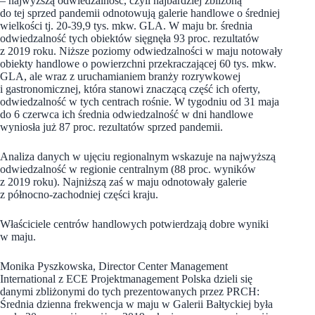
– najwyższą odwiedzalność, czyli najbardziej zbliżoną
do tej sprzed pandemii odnotowują galerie handlowe o średniej
wielkości tj. 20-39,9 tys. mkw. GLA. W maju br. średnia
odwiedzalność tych obiektów sięgnęła 93 proc. rezultatów
z 2019 roku. Niższe poziomy odwiedzalności w maju notowały
obiekty handlowe o powierzchni przekraczającej 60 tys. mkw.
GLA, ale wraz z uruchamianiem branży rozrywkowej
i gastronomicznej, która stanowi znaczącą część ich oferty,
odwiedzalność w tych centrach rośnie. W tygodniu od 31 maja
do 6 czerwca ich średnia odwiedzalność w dni handlowe
wyniosła już 87 proc. rezultatów sprzed pandemii.
Analiza danych w ujęciu regionalnym wskazuje na najwyższą
odwiedzalność w regionie centralnym (88 proc. wyników
z 2019 roku). Najniższą zaś w maju odnotowały galerie
z północno-zachodniej części kraju.
Właściciele centrów handlowych potwierdzają dobre wyniki
w maju.
Monika Pyszkowska, Director Center Management
International z ECE Projektmanagement Polska dzieli się
danymi zbliżonymi do tych prezentowanych przez PRCH:
Średnia dzienna frekwencja w maju w Galerii Bałtyckiej była