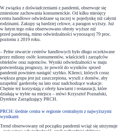
W związku z doświadczeniami z pandemii, obserwuje się
zmienione zachowania konsumenckie. Od kilku miesięcy
centra handlowe odwiedzane są raczej w pojedynkę niż całymi
rodzinami. Zakupy są bardziej celowe, a paragon wyższy. Już
w lutym tego roku obserwowano obroty wyższe niż
przed pandemią, mimo odwiedzalności wynoszącej 79 proc.
poziomu z 2019 roku.
– Pełne otwarcie centrów handlowych było długo oczekiwane
przez miliony osób: konsumentów, właścicieli i zarządców
obiektów oraz najemców. Wyniki odwiedzalności w maju
potwierdzają prognozy, że powrót do wyników sprzed
pandemii powinien nastąpić szybko. Klienci, których coraz
większa grupa jest już zaszczepiona, wyszli z domów, aby
uzupełnić garderobę na lato oraz nadchodzące wakacje.
Chętnie też korzystają z oferty kawiarni i restauracji, które
działają w trybie na miejscu – mówi Krzysztof Poznański,
Dyrektor Zarządzający PRCH.
PRCH: średnie centra w regionie centralnym z najwyższymi
wynikami
Trend obserwowany od początku pandemii wciąż się utrzymuje