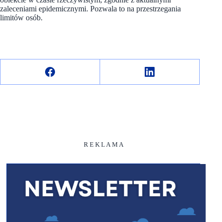
zaleceniami epidemicznymi. Pozwala to na przestrzegania
limitów osób.
R E K L A M A