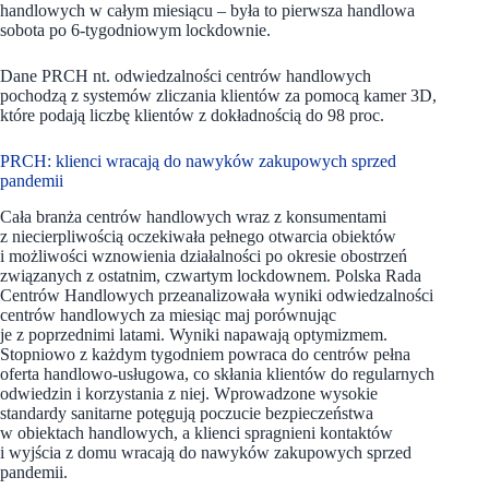
handlowych w całym miesiącu – była to pierwsza handlowa
sobota po 6-tygodniowym lockdownie.
Dane PRCH nt. odwiedzalności centrów handlowych
pochodzą z systemów zliczania klientów za pomocą kamer 3D,
które podają liczbę klientów z dokładnością do 98 proc.
PRCH: klienci wracają do nawyków zakupowych sprzed
pandemii
Cała branża centrów handlowych wraz z konsumentami
z niecierpliwością oczekiwała pełnego otwarcia obiektów
i możliwości wznowienia działalności po okresie obostrzeń
związanych z ostatnim, czwartym lockdownem. Polska Rada
Centrów Handlowych przeanalizowała wyniki odwiedzalności
centrów handlowych za miesiąc maj porównując
je z poprzednimi latami. Wyniki napawają optymizmem.
Stopniowo z każdym tygodniem powraca do centrów pełna
oferta handlowo-usługowa, co skłania klientów do regularnych
odwiedzin i korzystania z niej. Wprowadzone wysokie
standardy sanitarne potęgują poczucie bezpieczeństwa
w obiektach handlowych, a klienci spragnieni kontaktów
i wyjścia z domu wracają do nawyków zakupowych sprzed
pandemii.