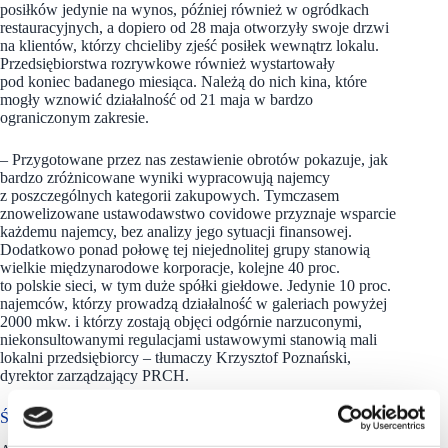
posiłków jedynie na wynos, później również w ogródkach
restauracyjnych, a dopiero od 28 maja otworzyły swoje drzwi
na klientów, którzy chcieliby zjeść posiłek wewnątrz lokalu.
Przedsiębiorstwa rozrywkowe również wystartowały
pod koniec badanego miesiąca. Należą do nich kina, które
mogły wznowić działalność od 21 maja w bardzo
ograniczonym zakresie.
– Przygotowane przez nas zestawienie obrotów pokazuje, jak
bardzo zróżnicowane wyniki wypracowują najemcy
z poszczególnych kategorii zakupowych. Tymczasem
znowelizowane ustawodawstwo covidowe przyznaje wsparcie
każdemu najemcy, bez analizy jego sytuacji finansowej.
Dodatkowo ponad połowę tej niejednolitej grupy stanowią
wielkie międzynarodowe korporacje, kolejne 40 proc.
to polskie sieci, w tym duże spółki giełdowe. Jedynie 10 proc.
najemców, którzy prowadzą działalność w galeriach powyżej
2000 mkw. i którzy zostają objęci odgórnie narzuconymi,
niekonsultowanymi regulacjami ustawowymi stanowią mali
lokalni przedsiębiorcy – tłumaczy Krzysztof Poznański,
dyrektor zarządzający PRCH.
Średnie projekty w czołówce