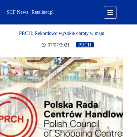
Przejdź
do
SCF News | Retailnet.pl
treści
PRCH: Rekordowo wysokie obroty w maju
07/07/2021
PRCH