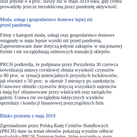
oraz jedynie o 4 proc. niższy niż w maju 2019 roku, gdy centra
prowadziły jeszcze niezakłóconą przez pandemię aktywność.
Moda, usługi i gospodarstwo domowe lepiej niż
przed pandemią
Firmy z kategorii moda, usługi oraz gospodarstwo domowe
osiągnęły w maju lepsze wyniki niż przed pandemią.
Zaprezentowane dane dotyczą jedynie zakupów w stacjonarnej
formie i nie uwzględniają onlinowych transakcji sklepów.
PRCH podkreśla, że podpisana przez Prezydenta 30 czerwca
nowelizacja ustawy covidowej obniża wysokość czynszów
o 80 proc. w sytuacji potencjalnych przyszłych lockdownów,
jak również o 50 proc. w okresie 3 miesięcy po zamknięciu.
Ustawowe obniżki czynszów dotyczą wszystkich najemców
i mają być sfinansowane przez właścicieli oraz zarządców
galerii. Ustawa nie uwzględnia faktycznych wyników
sprzedaży i kondycji finansowej poszczególnych firm.
Blisko poziomu z maja 2019
Zgromadzone przez Polską Radę Centrów Handlowych
(PRCH) dane na temat obrotów pokazują wyraźne odbicie
wskaźnika PRCH Turnover Index, które nastąpiło w maju –