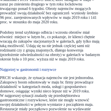
zaraz po zniesieniu drugiego w tym roku lockdownu
trwającego ponad 6 tygodni. Obroty najemców mogących
prowadzić swoją działalność bez ograniczeń wyniosły średnio
96 proc. zarejestrowanych wpływów w maju 2019 roku i 141
proc. w stosunku do maja 2020 roku.
Podobny trend szybkiego odbicia i wzrostu obrotów miał
również miejsce w lutym br., co pokazuje, że klienci chętnie
wracają do zakupów stacjonarnych w galeriach, gdy tylko mają
taką możliwość. Udają się na nie jednak częściej sami niż
rodzinami czy z grupą znajomych, dlatego konwersja
(przełożenie odwiedzalności na obroty) w galeriach w badanym
okresie była o 10 proc. wyższa niż w maju 2019 roku.
Najgorzej w gastronomii i rozrywce
PRCH wskazuje, że sytuacja najemców nie jest jednorodna.
Zakupowy boom odnotowały w maju br. firmy prowadzące
działalność w kategoriach moda, usługi i gospodarstwo
domowe, osiągając wyniki nieco lepsze niż w 2019 roku.
W najgorszej sytuacji znalazły się przedsiębiorstwa
gastronomiczne i rozrywkowe, które nie mogły wznowić
swojej działalności w pełnym wymiarze z początkiem maja.
Restauracje miały początkowo pozwolenie na wydawanie