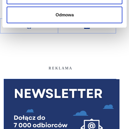
Odmowa
R E K L A M A